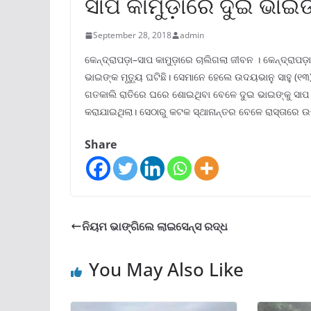
ସାପ କାମୁଡ଼ାରେ ଦୁଇ ଭାଇଙ
September 28, 2018
admin
କେନ୍ଦ୍ରାପଡ଼ା–ସାପ କାମୁଡ଼ାରେ ଚାଲିଗଲା ଜୀବନ । କେନ୍ଦ୍ରାପଡ଼
ଭାଇଙ୍କ ମୃତ୍ୟୁ ଘଟିଛି। ସେମାନେ ହେଲେ ଉଦୟଭାନୁ ସାହୁ (୧୩) 
ଗତକାଲି ରାତିରେ ଘରେ ଶୋଇଥିବା ବେଳେ ଦୁଇ ଭାଇଙ୍କୁ ସାପ କାମ
କରାଯାଇଥିଲା। ସେଠାରୁ କଟକ ସ୍ଥାନାନ୍ତର ବେଳେ ରାସ୍ତାରେ 
Share
ନିୟମ ଭାଙ୍ଗିଲେ ଲାଇସେନ୍ସ ରଦ୍ଧ
You May Also Like