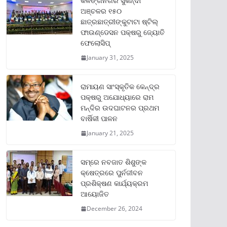
କଳିଙ୍ଗନଗର ସୁକିନ୍ଦା
ଅଞ୍ଚଳର ୧୫୦
ଛାତ୍ରଛାତ୍ରୀଙ୍କୁଟାଟା ଷ୍ଟିଲ୍
ଫାଉଣ୍ଡେସନ ପକ୍ଷରୁ ଜ୍ୟୋତି
ଫେଲୋସିପ୍‌
January 31, 2025
ରାମାୟଣ ସାଂସ୍କୃତିକ କେନ୍ଦ୍ର
ପକ୍ଷରୁ ଅଯୋଧ୍ୟାରେ ରାମ
ମନ୍ଦିର ଉଦଘାଟନର ପ୍ରଥମ
ବାର୍ଷିକୀ ପାଳନ
January 21, 2025
ସମ୍‌ରେ ନବଜାତ ଶିଶୁଙ୍କ
କ୍ଷେତ୍ରରେ ପୁର୍ନଜୀବନ
ପ୍ରଶିକ୍ଷଣ କାର୍ଯ୍ୟକ୍ରମ
ଆୟୋଜିତ
December 26, 2024