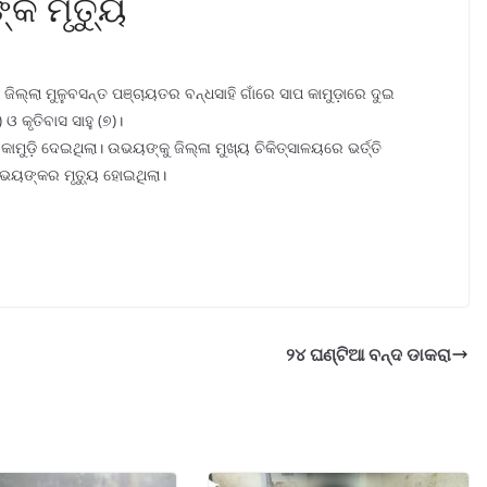
୍କ ମୃତ୍ୟୁ
ା ଜିଲ୍ଲା ମୁଳୁବସନ୍ତ ପଞ୍ଚାୟତର ବନ୍ଧସାହି ଗାଁରେ ସାପ କାମୁଡ଼ାରେ ଦୁଇ
ଓ କୃତିବାସ ସାହୁ (୭)।
ୁଡ଼ି ଦେଇଥିଲା। ଉଭୟଙ୍କୁ ଜିଲ୍ଳା ମୁଖ୍ୟ ଚିକିତ୍ସାଳୟରେ ଭର୍ତ୍ତି
ଉଭୟଙ୍କର ମୃତ୍ୟୁ ହୋଇଥିଲା।
୨୪ ଘଣ୍ଟିଆ ବନ୍ଦ ଡାକରା