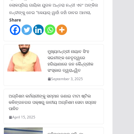
ଲୋକପ୍ରିୟ ଗାୟିକା ଯୁଗଳ ଅନ୍ତରା ନନ୍ଦୀ ଏବଂ ଅଙ୍କିତା
ନନ୍ଦୀଙ୍କୁ ନେଇ “କେୟାର୍ ୱାହାଁ ଜହାଁ ଡାବର ଆମଲା,
Share
ମୁଖ୍ୟମନ୍ତ୍ରୀ ନାୟାବ ସିଂହ
ସଇନୀଙ୍କ ନେତୃତ୍ୱରେ
ହରିୟାଣାରେ ଜନ କୈନ୍ଦ୍ରୀକ
ସଂସ୍କାର ତ୍ୱରାନ୍ୱିତ
September 3, 2025
ଅଗ୍ନିଶମ କର୍ମଚାରୀଙ୍କୁ ସମ୍ମାନ ଜଣାଇ ଟାଟା ଷ୍ଟିଲ
କଳିଙ୍ଗନଗର ପକ୍ଷରୁ ଜାତୀୟ ଅଗ୍ନିଶମ ସେବା ସପ୍ତାହ
ପାଳିତ
April 15, 2025