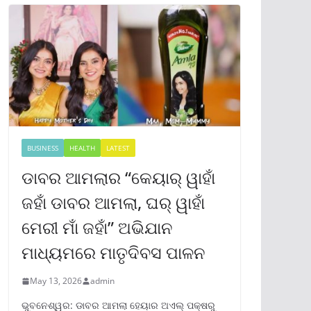
BUSINESS
HEALTH
LATEST
ଡାବର ଆମଲାର “କେୟାର୍ ୱାହାଁ
ଜହାଁ ଡାବର ଆମଲା, ଘର୍ ୱାହାଁ
ମେରୀ ମାଁ ଜହାଁ” ଅଭିଯାନ
ମାଧ୍ୟମରେ ମାତୃଦିବସ ପାଳନ
May 13, 2026
admin
ଭୁବନେଶ୍ୱର: ଡାବର ଆମଲା ହେୟାର ଅଏଲ୍ ପକ୍ଷରୁ