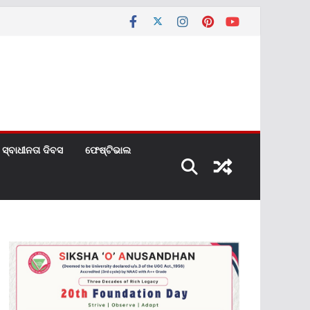
ସ୍ବାଧୀନତା ଦିବସ
ଫେଷ୍ଟିଭାଲ