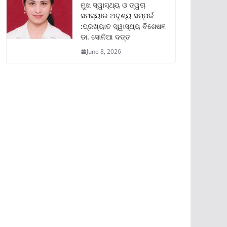
ମୁଖ ସ୍ୱାସ୍ଥ୍ୟ ଓ ତ୍ୱଚା
ସମସ୍ୟାର ଅଦୃଶ୍ୟ ସମ୍ପର୍କ
:ପ୍ରଖ୍ୟାତ ସ୍ୱାସ୍ଥ୍ୟ ବିଶେଷଜ୍ଞ
ଡା. ସୋନିଆ ଦତ୍ତ
June 8, 2026