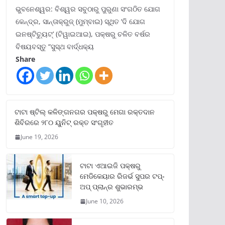
ଭୁବନେଶ୍ୱର: ବିଶ୍ୱର ସବୁଠାରୁ ପୁରୁଣା ସଂଗଠିତ ଯୋଗ
କେନ୍ଦ୍ର, ସାନ୍ତାକ୍ରୁଜ୍ (ମୁମ୍ବାଇ) ସ୍ଥିତ ‘ଦି ଯୋଗ
ଇନଷ୍ଟିଚ୍ୟୁଟ୍‌’ (ଟିୱାଇଆଇ), ପକ୍ଷରୁ ଚଳିତ ବର୍ଷର
ବିଷୟବସ୍ତୁ “ସୁସ୍ଥ ବାର୍ଦ୍ଧକ୍ୟ
Share
ଟାଟା ଷ୍ଟିଲ୍‌ କଳିଙ୍ଗନଗର ପକ୍ଷରୁ ମେଗା ରକ୍ତଦାନ
ଶିବିରରେ ୨୮୦ ୟୁନିଟ୍‌ ରକ୍ତ ସଂଗୃହୀତ
June 19, 2026
ଟାଟା ଏଆଇଜି ପକ୍ଷରୁ
ମେଡିକେୟାର ରିଜର୍ଭ ସୁପର ଟପ୍‌-
ଅପ୍ ପ୍ଲାନ୍‌ର ଶୁଭାରମ୍ଭ
June 10, 2026