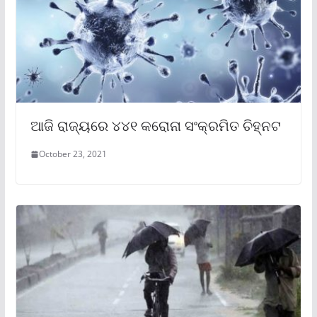
ଆଜି ରାଜ୍ୟରେ ୪୪୧ କରୋନା ସଂକ୍ରମିତ ଚିହ୍ନଟ
October 23, 2021