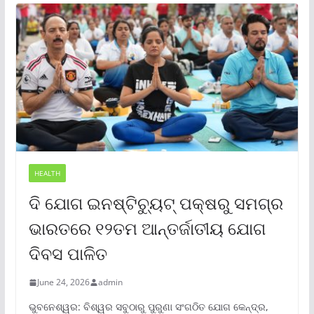
HEALTH
ଦି ଯୋଗ ଇନଷ୍ଟିଚ୍ୟୁଟ୍ ପକ୍ଷରୁ ସମଗ୍ର
ଭାରତରେ ୧୨ତମ ଆନ୍ତର୍ଜାତୀୟ ଯୋଗ
ଦିବସ ପାଳିତ
June 24, 2026
admin
ଭୁବନେଶ୍ୱର: ବିଶ୍ୱର ସବୁଠାରୁ ପୁରୁଣା ସଂଗଠିତ ଯୋଗ କେନ୍ଦ୍ର,