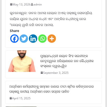
May 13, 2026
admin
ଭୁବନେଶ୍ୱର: ଡାବର ଆମଲା ହେୟାର ଅଏଲ୍ ପକ୍ଷରୁ ଲୋକପ୍ରିୟ
ଗାୟିକା ଯୁଗଳ ଅନ୍ତରା ନନ୍ଦୀ ଏବଂ ଅଙ୍କିତା ନନ୍ଦୀଙ୍କୁ ନେଇ
“କେୟାର୍ ୱାହାଁ ଜହାଁ ଡାବର ଆମଲା,
Share
ମୁଖ୍ୟମନ୍ତ୍ରୀ ନାୟାବ ସିଂହ ସଇନୀଙ୍କ
ନେତୃତ୍ୱରେ ହରିୟାଣାରେ ଜନ କୈନ୍ଦ୍ରୀକ
ସଂସ୍କାର ତ୍ୱରାନ୍ୱିତ
September 3, 2025
ଅଗ୍ନିଶମ କର୍ମଚାରୀଙ୍କୁ ସମ୍ମାନ ଜଣାଇ ଟାଟା ଷ୍ଟିଲ କଳିଙ୍ଗନଗର
ପକ୍ଷରୁ ଜାତୀୟ ଅଗ୍ନିଶମ ସେବା ସପ୍ତାହ ପାଳିତ
April 15, 2025