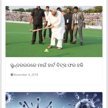
ସୁନ୍ଦରଗଡରେ ମାଇଁ ହାର୍ଟ ବିଟ୍ସ ଫର ହକି
November 4, 2018