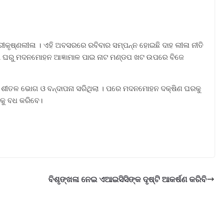
୍ରୀକୃଷ୍ଣଲୀଳା । ଏହି ଅବସରରେ ରବିବାର ସମ୍ପନ୍ନ ହୋଇଛି ଦାହ ଲୀଳା ନୀତି
୍ଷିଣ ଘରୁ ମଦନମୋହନ ଆଜ୍ଞାମାଳ ପାଇ ନାଟ ମଣ୍ଡପ ଖଟ ଉପରେ ବିଜେ
୍କ ଶୀତଳ ଭୋଗ ଓ ବନ୍ଦାପନା ସରିଥିଲା । ପରେ ମଦନମୋହନ ଦକ୍ଷିଣ ଘରକୁ
ୁରକୁ ବଧ କରିବେ।
ବିଶୃଙ୍ଖଳା ନେଇ ଏଆଇସିସିଙ୍କ ଦୃଷ୍ଟି ଆକର୍ଷଣ କରିବି