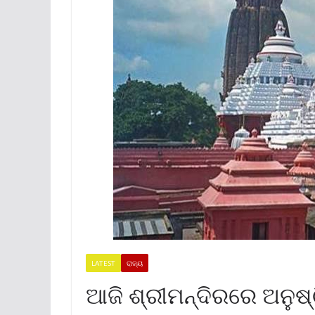
LATEST
ରାଜ୍ୟ
ଆଜି ଶ୍ରୀମନ୍ଦିରରେ ଅନୁଷ