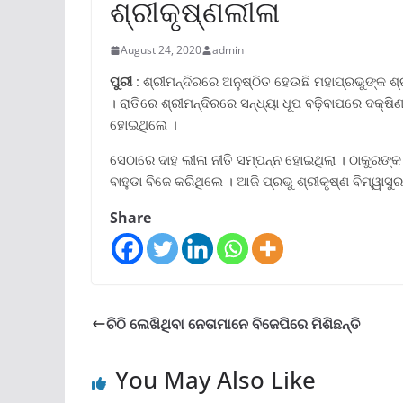
ଶ୍ରୀକୃଷ୍ଣଲୀଳା
August 24, 2020
admin
ପୁରୀ
: ଶ୍ରୀମନ୍ଦିରରେ ଅନୁଷ୍ଠିତ ହେଉଛି ମହାପ୍ରଭୁଙ୍କ ଶ
। ରାତିରେ ଶ୍ରୀମନ୍ଦିରରେ ସନ୍ଧ୍ୟା ଧୂପ ବଢ଼ିବାପରେ ଦକ
ହୋଇଥିଲେ ।
ସେଠାରେ ଦାହ ଲୀଳା ନୀତି ସମ୍ପନ୍ନ ହୋଇଥିଲା । ଠାକୁରଙ
ବାହୁଡା ବିଜେ କରିଥିଲେ । ଆଜି ପ୍ରଭୁ ଶ୍ରୀକୃଷ୍ଣ ବିମ୍ୱାସ
Share
ଚିଠି ଲେଖିଥିବା ନେତାମାନେ ବିଜେପିରେ ମିଶିଛନ୍ତି
You May Also Like