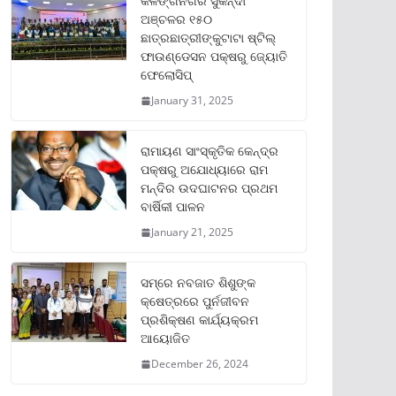
କଳିଙ୍ଗନଗର ସୁକିନ୍ଦା
ଅଞ୍ଚଳର ୧୫୦
ଛାତ୍ରଛାତ୍ରୀଙ୍କୁଟାଟା ଷ୍ଟିଲ୍
ଫାଉଣ୍ଡେସନ ପକ୍ଷରୁ ଜ୍ୟୋତି
ଫେଲୋସିପ୍‌
January 31, 2025
ରାମାୟଣ ସାଂସ୍କୃତିକ କେନ୍ଦ୍ର
ପକ୍ଷରୁ ଅଯୋଧ୍ୟାରେ ରାମ
ମନ୍ଦିର ଉଦଘାଟନର ପ୍ରଥମ
ବାର୍ଷିକୀ ପାଳନ
January 21, 2025
ସମ୍‌ରେ ନବଜାତ ଶିଶୁଙ୍କ
କ୍ଷେତ୍ରରେ ପୁର୍ନଜୀବନ
ପ୍ରଶିକ୍ଷଣ କାର୍ଯ୍ୟକ୍ରମ
ଆୟୋଜିତ
December 26, 2024