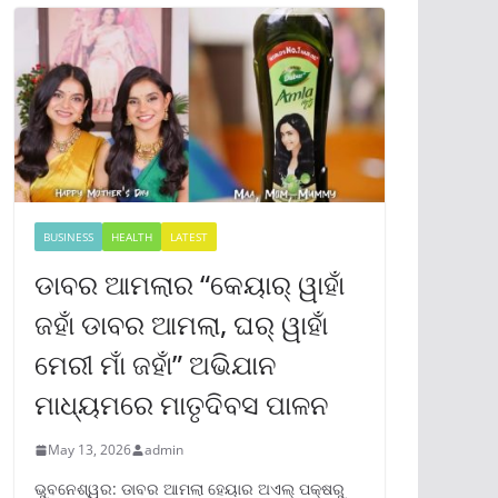
BUSINESS
HEALTH
LATEST
ଡାବର ଆମଲାର “କେୟାର୍ ୱାହାଁ
ଜହାଁ ଡାବର ଆମଲା, ଘର୍ ୱାହାଁ
ମେରୀ ମାଁ ଜହାଁ” ଅଭିଯାନ
ମାଧ୍ୟମରେ ମାତୃଦିବସ ପାଳନ
May 13, 2026
admin
ଭୁବନେଶ୍ୱର: ଡାବର ଆମଲା ହେୟାର ଅଏଲ୍ ପକ୍ଷରୁ