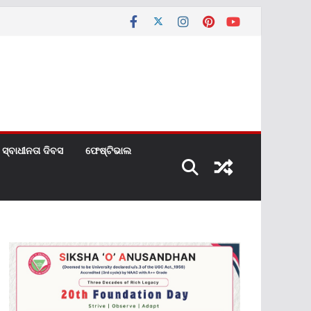
ସ୍ବାଧୀନତା ଦିବସ
ଫେଷ୍ଟିଭାଲ