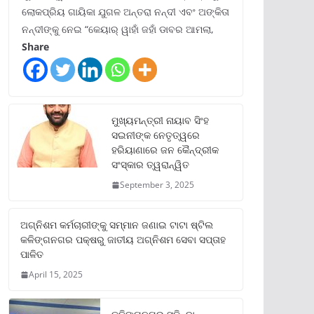
ଲୋକପ୍ରିୟ ଗାୟିକା ଯୁଗଳ ଅନ୍ତରା ନନ୍ଦୀ ଏବଂ ଅଙ୍କିତା
ନନ୍ଦୀଙ୍କୁ ନେଇ “କେୟାର୍ ୱାହାଁ ଜହାଁ ଡାବର ଆମଲା,
Share
ମୁଖ୍ୟମନ୍ତ୍ରୀ ନାୟାବ ସିଂହ
ସଇନୀଙ୍କ ନେତୃତ୍ୱରେ
ହରିୟାଣାରେ ଜନ କୈନ୍ଦ୍ରୀକ
ସଂସ୍କାର ତ୍ୱରାନ୍ୱିତ
September 3, 2025
ଅଗ୍ନିଶମ କର୍ମଚାରୀଙ୍କୁ ସମ୍ମାନ ଜଣାଇ ଟାଟା ଷ୍ଟିଲ
କଳିଙ୍ଗନଗର ପକ୍ଷରୁ ଜାତୀୟ ଅଗ୍ନିଶମ ସେବା ସପ୍ତାହ
ପାଳିତ
April 15, 2025