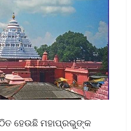
୍ଠିତ ହେଉଛି ମହାପ୍ରଭୁଙ୍କ