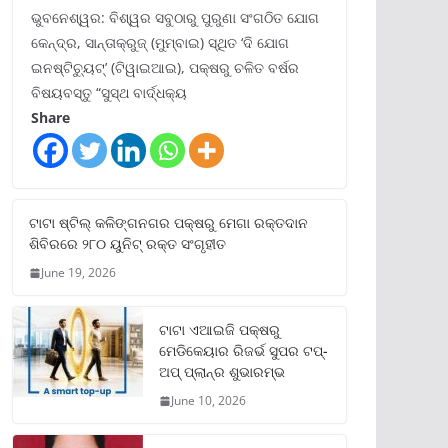
ଭୁବନେଶ୍ୱର: ବିଶ୍ୱର ସବୁଠାରୁ ପୁରୁଣା ସଂଗଠିତ ଯୋଗ
କେନ୍ଦ୍ର, ସାନ୍ତାକ୍ରୁଜ୍ (ମୁମ୍ବାଇ) ସ୍ଥିତ ‘ଦି ଯୋଗ
ଇନଷ୍ଟିଚ୍ୟୁଟ୍‌’ (ଟିୱାଇଆଇ), ପକ୍ଷରୁ ଚଳିତ ବର୍ଷର
ବିଷୟବସ୍ତୁ “ସୁସ୍ଥ ବାର୍ଦ୍ଧକ୍ୟ
Share
ଟାଟା ଷ୍ଟିଲ୍‌ କଳିଙ୍ଗନଗର ପକ୍ଷରୁ ମେଗା ରକ୍ତଦାନ
ଶିବିରରେ ୨୮୦ ୟୁନିଟ୍‌ ରକ୍ତ ସଂଗୃହୀତ
June 19, 2026
ଟାଟା ଏଆଇଜି ପକ୍ଷରୁ
ମେଡିକେୟାର ରିଜର୍ଭ ସୁପର ଟପ୍‌-
ଅପ୍ ପ୍ଲାନ୍‌ର ଶୁଭାରମ୍ଭ
June 10, 2026