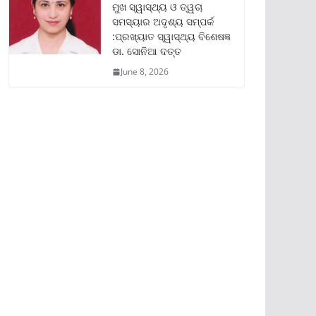
ମୁଖ ସ୍ୱାସ୍ଥ୍ୟ ଓ ତ୍ୱଚା
ସମସ୍ୟାର ଅଦୃଶ୍ୟ ସମ୍ପର୍କ
:ପ୍ରଖ୍ୟାତ ସ୍ୱାସ୍ଥ୍ୟ ବିଶେଷଜ୍ଞ
ଡା. ସୋନିଆ ଦତ୍ତ
June 8, 2026