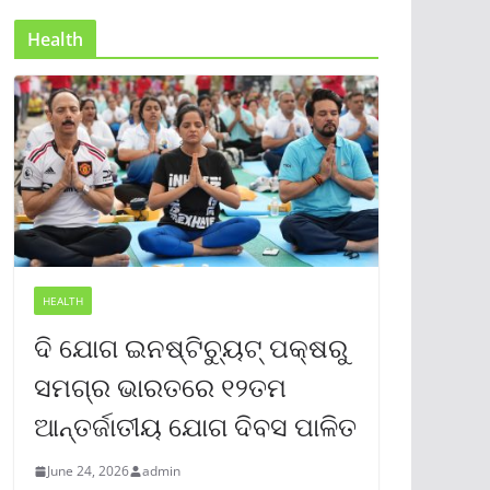
Health
HEALTH
ଦି ଯୋଗ ଇନଷ୍ଟିଚ୍ୟୁଟ୍ ପକ୍ଷରୁ
ସମଗ୍ର ଭାରତରେ ୧୨ତମ
ଆନ୍ତର୍ଜାତୀୟ ଯୋଗ ଦିବସ ପାଳିତ
June 24, 2026
admin