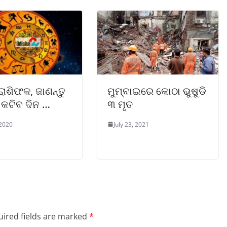
ାଶିଫଳ, ଜାଣନ୍ତୁ
ମୁମ୍ବାଇରେ କୋଠା ଭୁଷୁଡି
 କଟିବ ଦିନ …
୩ ମୃତ
 2020
July 23, 2021
ired fields are marked
*