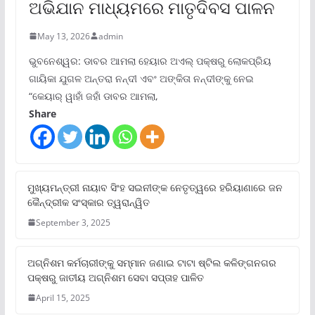
ଅଭିଯାନ ମାଧ୍ୟମରେ ମାତୃଦିବସ ପାଳନ
May 13, 2026
admin
ଭୁବନେଶ୍ୱର: ଡାବର ଆମଲା ହେୟାର ଅଏଲ୍ ପକ୍ଷରୁ ଲୋକପ୍ରିୟ
ଗାୟିକା ଯୁଗଳ ଅନ୍ତରା ନନ୍ଦୀ ଏବଂ ଅଙ୍କିତା ନନ୍ଦୀଙ୍କୁ ନେଇ
“କେୟାର୍ ୱାହାଁ ଜହାଁ ଡାବର ଆମଲା,
Share
ମୁଖ୍ୟମନ୍ତ୍ରୀ ନାୟାବ ସିଂହ ସଇନୀଙ୍କ ନେତୃତ୍ୱରେ ହରିୟାଣାରେ ଜନ
କୈନ୍ଦ୍ରୀକ ସଂସ୍କାର ତ୍ୱରାନ୍ୱିତ
September 3, 2025
ଅଗ୍ନିଶମ କର୍ମଚାରୀଙ୍କୁ ସମ୍ମାନ ଜଣାଇ ଟାଟା ଷ୍ଟିଲ କଳିଙ୍ଗନଗର
ପକ୍ଷରୁ ଜାତୀୟ ଅଗ୍ନିଶମ ସେବା ସପ୍ତାହ ପାଳିତ
April 15, 2025