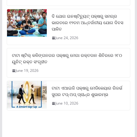
ଦି ଯୋଗ ଇନଷ୍ଟିଚ୍ୟୁଟ୍ ପକ୍ଷରୁ ସମଗ୍ର
ଭାରତରେ ୧୨ତମ ଆନ୍ତର୍ଜାତୀୟ ଯୋଗ ଦିବସ
ପାଳିତ
June 24, 2026
ଟାଟା ଷ୍ଟିଲ୍‌ କଳିଙ୍ଗନଗର ପକ୍ଷରୁ ମେଗା ରକ୍ତଦାନ ଶିବିରରେ ୨୮୦
ୟୁନିଟ୍‌ ରକ୍ତ ସଂଗୃହୀତ
June 19, 2026
ଟାଟା ଏଆଇଜି ପକ୍ଷରୁ ମେଡିକେୟାର ରିଜର୍ଭ
ସୁପର ଟପ୍‌-ଅପ୍ ପ୍ଲାନ୍‌ର ଶୁଭାରମ୍ଭ
June 10, 2026