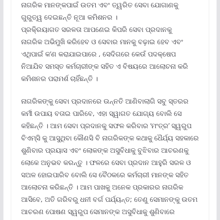
ନାଗରିକ ମାନଙ୍କପାଇଁ ଉତମ ଏବଂ ତ୍ୱରିତ ସେବା ଯୋଗାଣକୁ
ଗୁରୁତ୍ୱ ଦେଇଛନ୍ତି ନୂଆ କମିଶନର ।
ପ୍ରକି୍ରୟାଗତ ସରଳତା ଆପଣେଇ କିପରି ସେବା ପ୍ରଦାନକୁ
ନାଗରିକ ଅଭିମୁଖି କରିହେବ ଓ ସେବାର ମାନକୁ ବଢ଼ାଇ ହେବ ଏବଂ
ଏଥିପାଇଁ କ’ଣ କରାଯାଇପାରେ , ସେଦିଗରେ କେଉଁ ପଦକ୍ଷେପ
ନିଆଯିବ ସମସ୍ତ କର୍ମଚାରୀଙ୍କ ସହିତ ଏ ବିଷୟରେ ଆଲୋଚନା କରି
କମିଶନର ପରାମର୍ଶ ଚାହିଁଛନ୍ତି ।
ନାଗରିକଙ୍କୁ ସେବା ପ୍ରଦାନରେ ଉନ୍ନତି ଆଣିବାଲାଗି ସବୁ ସ୍ତରର
କର୍ମୀ ଉପାୟ ବତାଇ ପାରିବେ, ଏହା ସ୍ୱାଗତ ଯୋଗ୍ୟ ବୋଲି ସେ
କହିଛନ୍ତି । ଆମ ସେବା ପ୍ରଦାନକୁ ସଫଳ କରିବାର ‘ମଂତ୍ର’ ସ୍ୱରୁପ
ବିଏମ୍ସି କୁ ଆସୁଥିବା କୌଣସି ବି ନାଗରିକଙ୍କ କଥାକୁ ଧୈର୍ଯ୍ୟ ସହକାରେ
ଶୁଣିବାର ପ୍ରୟାସ ଏବଂ ଲୋକଙ୍କ ଅସୁବିଧାକୁ ବୁଝିବାର ଆଚରଣକୁ
ଲୋକେ ଅନୁଭବ କରନ୍ତୁ । ଫଳରେ ସେବା ପ୍ରଦାନ ଆହୁରି ସରଳ ଓ
ସଅଳ ହୋଇପାରିବ ବୋଲି ସେ ବୈଠକରେ କର୍ମଚାରୀ ମାନଙ୍କ ସହିତ
ଆଲୋଚନା କରିଛନ୍ତି । ଆମ ପାଖକୁ ଅନେକ ପ୍ରକାରର ନାଗରିକ
ଆସିବେ, ଅତି ଗରିବରୁ ଧନୀ ବର୍ଗ ପର୍ଯ୍ୟନ୍ତ; ତେଣୁ ସେମାନଙ୍କୁ ଉତମ
ଆଚରଣ ପୋଷଣ ସ୍ୱରୁପ ସେମାନଙ୍କ ଅସୁବିଧାକୁ ଶୁଣିବାରେ