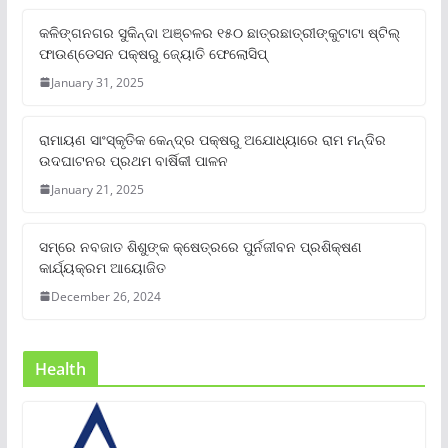
କଳିଙ୍ଗନଗର ସୁକିନ୍ଦା ଅଞ୍ଚଳର ୧୫୦ ଛାତ୍ରଛାତ୍ରୀଙ୍କୁଟାଟା ଷ୍ଟିଲ୍
ଫାଉଣ୍ଡେସନ ପକ୍ଷରୁ ଜ୍ୟୋତି ଫେଲୋସିପ୍‌
January 31, 2025
ରାମାୟଣ ସାଂସ୍କୃତିକ କେନ୍ଦ୍ର ପକ୍ଷରୁ ଅଯୋଧ୍ୟାରେ ରାମ ମନ୍ଦିର
ଉଦଘାଟନର ପ୍ରଥମ ବାର୍ଷିକୀ ପାଳନ
January 21, 2025
ସମ୍‌ରେ ନବଜାତ ଶିଶୁଙ୍କ କ୍ଷେତ୍ରରେ ପୁର୍ନଜୀବନ ପ୍ରଶିକ୍ଷଣ
କାର୍ଯ୍ୟକ୍ରମ ଆୟୋଜିତ
December 26, 2024
Health