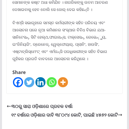
ସେମାନଙ୍କ କଷ୍ଟ ଅଧା କମିଯିବ । ନାଗରିକଙ୍କୁ ଉତମ ଆଚରଣ
ଦେଖାଇବାକୁ ହେବ ବୋଲି ସେ ଜୋର୍ ଦେଇ କହିଛନ୍ତି ।
ବିଏମ୍ସି ସଭାଗୃହରେ ସମସ୍ତ କର୍ମଚାରୀଙ୍କ ସହିତ ପରିଚୟ ଏବଂ
ଆଲୋଚନା ପରେ ନୂଆ କମିଶନର ସଂସ୍ଥାର ବିବିଧ ବିଭାଗ ଯଥା-
ସାନିଟେସନ୍, ସିଟି ହେଲ୍ଥ,ଫାଇନାନ୍ସ, ଟାକ୍ସେସନ୍, ରେଭେନ୍୍ୟୁ,
ଇଂଜିନିୟରିଂ, ଡ୍ରେନେଜ୍, ୱେଲ୍ଫେୟାର୍, ପ୍ଲାନିଂ, ହାଉସିଂ,
ଏଷ୍ଟାବ୍ଲିସ୍ମେଂଟ୍ ଏବଂ ଏର୍ମଜନ୍ସି ପଦାଧିକାରୀଙ୍କ ସହିତ ବିଭାଗ
ଗୁହିକର ପ୍ରଗତି ବାବଦରେ ଆଲୋଚନା କରିଥିଲେ ।
Share
୩୦ରୁ ସାରା ଓଡ଼ିଶାରେ ପ୍ରବଳ ବର୍ଷା
୧୯ ବର୍ଷରେ ଓଡ଼ିଶାର ଦାବି ୩୮୦୯୪ କୋଟି, ପାଇଛି ୪୫୭୨ କୋଟି