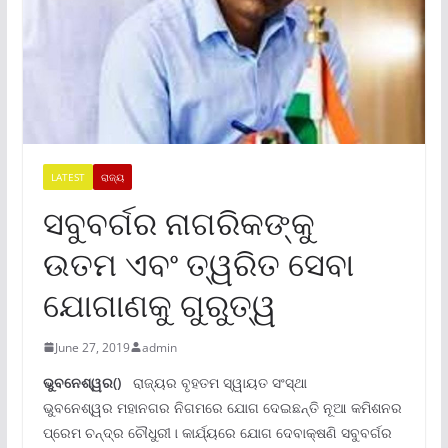
LATEST
ରାଜ୍ୟ
ସବୁବର୍ଗର ନାଗରିକଙ୍କୁ
ଉତମ ଏବଂ ତ୍ୱରିତ ସେବା
ଯୋଗାଣକୁ ଗୁରୁତ୍ୱ
June 27, 2019
admin
ଭୁବନେଶ୍ୱର()
ରାଜ୍ୟର ବୃହତମ ସ୍ୱାୟତ ସଂସ୍ଥା
ଭୁବନେଶ୍ୱର ମହାନଗର ନିଗମରେ ଯୋଗ ଦେଇଛନ୍ତି ନୂଆ କମିଶନର
ପ୍ରେମ ଚନ୍ଦ୍ର ଚୌଧୁରୀ ା କାର୍ଯ୍ୟରେ ଯୋଗ ଦେବାକ୍ଷଣି ସବୁବର୍ଗର