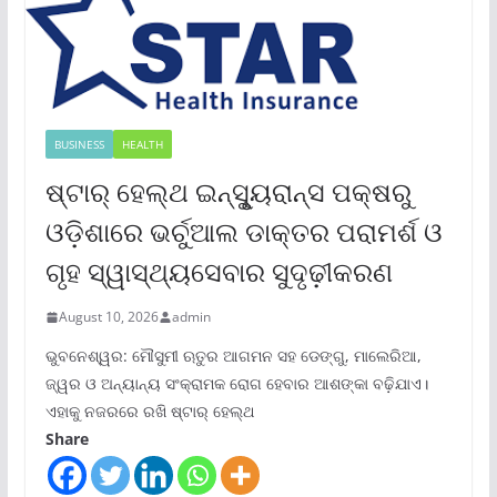
BUSINESS
HEALTH
ଷ୍ଟାର୍ ହେଲ୍‌ଥ ଇନ୍‌ସୁୃ୍ୟରାନ୍ସ ପକ୍ଷରୁ
ଓଡ଼ିଶାରେ ଭର୍ଚୁଆଲ ଡାକ୍ତର ପରାମର୍ଶ ଓ
ଗୃହ ସ୍ୱାସ୍ଥ୍ୟସେବାର ସୁଦୃଢ଼ୀକରଣ
August 10, 2026
admin
ଭୁବନେଶ୍ୱର: ମୌସୁମୀ ଋତୁର ଆଗମନ ସହ ଡେଙ୍ଗୁ, ମାଲେରିଆ,
ଜ୍ୱର ଓ ଅନ୍ୟାନ୍ୟ ସଂକ୍ରାମକ ରୋଗ ହେବାର ଆଶଙ୍କା ବଢ଼ିଯାଏ।
ଏହାକୁ ନଜରରେ ରଖି ଷ୍ଟାର୍ ହେଲ୍‌ଥ
Share