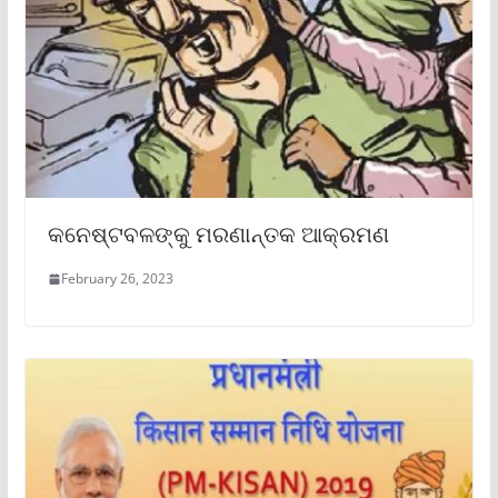
କନେଷ୍ଟବଳଙ୍କୁ ମରଣାନ୍ତକ ଆକ୍ରମଣ
February 26, 2023