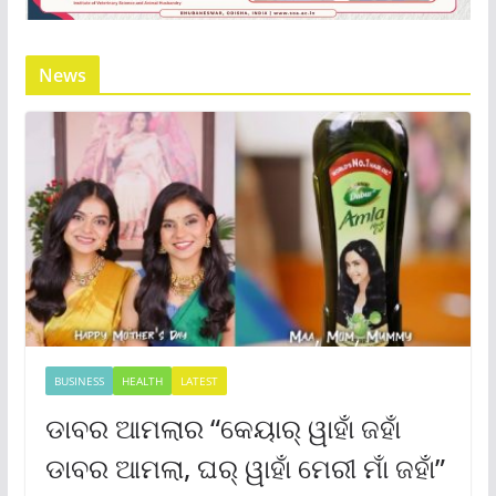
News
BUSINESS
HEALTH
LATEST
ଡାବର ଆମଲାର “କେୟାର୍ ୱାହାଁ ଜହାଁ
ଡାବର ଆମଲା, ଘର୍ ୱାହାଁ ମେରୀ ମାଁ ଜହାଁ”