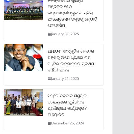
କଳିଙ୍ଗନଗର ସୁକିନ୍ଦା
ଅଞ୍ଚଳର ୧୫୦
ଛାତ୍ରଛାତ୍ରୀଙ୍କୁଟାଟା ଷ୍ଟିଲ୍
ଫାଉଣ୍ଡେସନ ପକ୍ଷରୁ ଜ୍ୟୋତି
ଫେଲୋସିପ୍‌
January 31, 2025
ରାମାୟଣ ସାଂସ୍କୃତିକ କେନ୍ଦ୍ର
ପକ୍ଷରୁ ଅଯୋଧ୍ୟାରେ ରାମ
ମନ୍ଦିର ଉଦଘାଟନର ପ୍ରଥମ
ବାର୍ଷିକୀ ପାଳନ
January 21, 2025
ସମ୍‌ରେ ନବଜାତ ଶିଶୁଙ୍କ
କ୍ଷେତ୍ରରେ ପୁର୍ନଜୀବନ
ପ୍ରଶିକ୍ଷଣ କାର୍ଯ୍ୟକ୍ରମ
ଆୟୋଜିତ
December 26, 2024