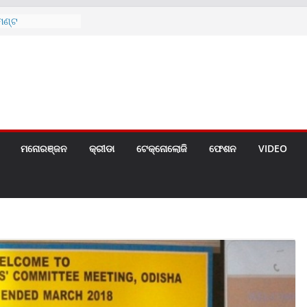
େଣ୍ଟ
ନ୍ ଏବଂ ଆଦିବାସୀ
ତର୍ଜାତୀୟ ବିଶ୍ୱ
ଗୀତ ଗାଇଲେ ସୋନୁ,
ୀ ପାଇଁ ବିଜ୍ଞପ୍ତି
 ୪ ଗେଟ୍
ମନୋରଞ୍ଜନ
କ୍ରୀଡା
ଟେକ୍ନୋଲୋଜି
ଫେଶନ
VIDEO