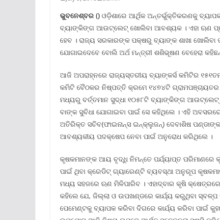
ଭୁବନେ
ଶ୍ବର
()
ଓଡ଼ିଶାରେ ଆର୍ଥିକ ଅନ୍ତର୍ଭୁକ୍ତିକରଣକୁ ବ୍ୟା
ବ୍ୟାଙ୍କିଙ୍ଗ ଆଉଟ୍‌ଲେଟ୍‌ ଖୋଲିବା ଆବଶ୍ୟକ । ଏହା ଋଣ ପ୍
ହେବ । ରାଜ୍ୟ ସରକାରଙ୍କ ପକ୍ଷରୁ ବ୍ୟାଙ୍କ ଶାଖା ଖୋଲିବା 
ଯୋଗାଇଦେବେ ବୋଲି ଅର୍ଥ ମନ୍ତ୍ରୀ ଶଶିଭୂଷଣ ବେହେରା କହିଛନ୍
ଆଜି ଅପରାହ୍ନରେ ରାଜ୍ୟସ୍ତରୀୟ ବ୍ୟାଙ୍କର୍ସ କମିଟିର ୧୫
କମିଟି ବୈଠକର ନିଷ୍ପତ୍ତି କ୍ରମେ ୧୪୭୪ଟି ଗ୍ରାମପଞ୍ଚାୟତର ୫
ମଧ୍ୟରୁ ବର୍ତ୍ତମାନ ସୁଦ୍ଧା ୧୦୫୮ଟି ବ୍ୟାଙ୍କିଙ୍ଗ ଆଉଟ୍‌ଲେଟ୍
ବାଙ୍କ ସୁବିଧା ଯୋଗାଇବା ପାଇଁ ସେ କହିଥିଲେ । ଏହି ଅବସରରେ ସ
ଅତିରିକ୍ତ ସଚିବ(ଫାଇନାନ୍ସ ଇନ୍‌କ୍ଲୁଜନ୍‌) ଦେବାଶିଷ ପଣ୍ଡାଙ୍
ଆବଶ୍ୟକୀୟ ପଦକ୍ଷେପ ନେବା ପାଇଁ ଅନୁରୋଧ କରିଥିଲେ ।
କୃଷକମାନଙ୍କ ଆୟ ବୃଦ୍ଧି ନିମନ୍ତେ ପର୍ଯ୍ୟାପ୍ତ ପରିମାଣରେ
ପାଇଁ ଥିବା କ୍ରେଡିଟ୍‌ ଗ୍ୟାରେଣ୍ଟି ବ୍ୟବସ୍ଥା ଅନୁରୂପ କୃଷ
ମଧ୍ୟ ସହଜରେ ଋଣ ମିଳିପାରିବ । ଏହାଦ୍ବାର କୃଷି କ୍ଷେତ୍ରରେ
କହିଲେ ଯେ, ଜିଲ୍ଲା ଓ ଉପଖଣ୍ଡରେ କାର୍ଯ୍ୟ କରୁଥିବା ସ୍ବଳ୍ପ 
ପେମେଣ୍ଟକୁ ବ୍ୟାପକ କରିବା ଦିଗରେ କାର୍ଯ୍ୟ କରିବା ପାଇଁ କ