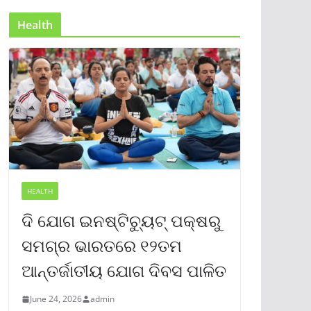
Health
HEALTH
ଦି ଯୋଗ ଇନଷ୍ଟିଚ୍ୟୁଟ୍ ପକ୍ଷରୁ
ସମଗ୍ର ଭାରତରେ ୧୨ତମ
ଆନ୍ତର୍ଜାତୀୟ ଯୋଗ ଦିବସ ପାଳିତ
June 24, 2026
admin