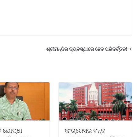
ଶ୍ରୀମନ୍ଦିର ବ୍ୟବସ୍ଥାରେ ହେବ ପରିବର୍ତ୍ତନ!
 ଯୋଦ୍ଧା
କଂଗ୍ରେସର ବନ୍ଦ