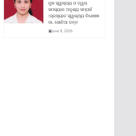
ମୁଖ ସ୍ୱାସ୍ଥ୍ୟ ଓ ତ୍ୱଚା
ସମସ୍ୟାର ଅଦୃଶ୍ୟ ସମ୍ପର୍କ
:ପ୍ରଖ୍ୟାତ ସ୍ୱାସ୍ଥ୍ୟ ବିଶେଷଜ୍ଞ
ଡା. ସୋନିଆ ଦତ୍ତ
June 8, 2026