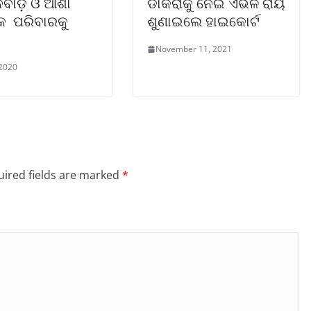
ବାଡ଼ି ଓ ଆଶା
ଡାକରାକୁ ନେଇ ଏଭଳି ରାୟ
୍କ ପରିବାରକୁ
ଶୁଣାଇଲେ ହାଇକୋର୍ଟ
November 11, 2021
 2020
ired fields are marked
*