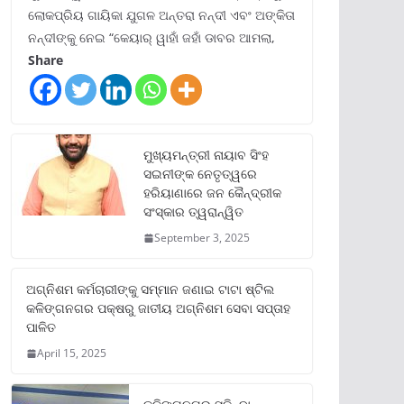
ଲୋକପ୍ରିୟ ଗାୟିକା ଯୁଗଳ ଅନ୍ତରା ନନ୍ଦୀ ଏବଂ ଅଙ୍କିତା
ନନ୍ଦୀଙ୍କୁ ନେଇ “କେୟାର୍ ୱାହାଁ ଜହାଁ ଡାବର ଆମଲା,
Share
ମୁଖ୍ୟମନ୍ତ୍ରୀ ନାୟାବ ସିଂହ
ସଇନୀଙ୍କ ନେତୃତ୍ୱରେ
ହରିୟାଣାରେ ଜନ କୈନ୍ଦ୍ରୀକ
ସଂସ୍କାର ତ୍ୱରାନ୍ୱିତ
September 3, 2025
ଅଗ୍ନିଶମ କର୍ମଚାରୀଙ୍କୁ ସମ୍ମାନ ଜଣାଇ ଟାଟା ଷ୍ଟିଲ
କଳିଙ୍ଗନଗର ପକ୍ଷରୁ ଜାତୀୟ ଅଗ୍ନିଶମ ସେବା ସପ୍ତାହ
ପାଳିତ
April 15, 2025