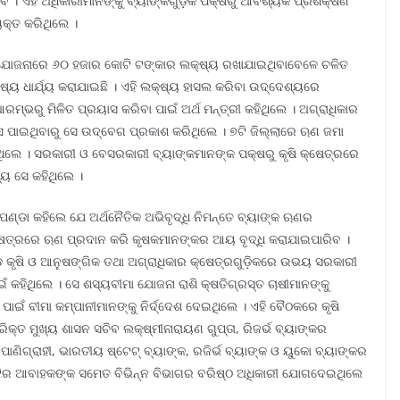
 । ଏହି ଅଧିକାରୀମାନଙ୍କୁ ବ୍ୟାଙ୍କଗୁଡ଼ିକ ପକ୍ଷରୁ ଆବଶ୍ୟକ ପ୍ରଶିକ୍ଷଣ
କ୍ତ କରିଥିଲେ ।
ଋଣ ଯୋଜନାରେ ୬୦ ହଜାର କୋଟି ଟଙ୍କାର ଲକ୍ଷ୍ୟ ରଖାଯାଇଥିବାବେଳେ ଚଳିତ
ଷ୍ୟ ଧାର୍ଯ୍ୟ କରାଯାଇଛି । ଏହି ଲକ୍ଷ୍ୟ ହାସଲ କରିବା ଉଦ୍ଦେଶ୍ୟରେ
 ଆରମ୍ଭରୁ ମିଳିତ ପ୍ରୟାସ କରିବା ପାଇଁ ଅର୍ଥ ମନ୍ତ୍ରୀ କହିଥିଲେ । ଅଗ୍ରାଧିକାର
ପାଇଥିବାରୁ ସେ ଉଦ୍‌ବେଗ ପ୍ରକାଶ କରିଥିଲେ । ୭ଟି ଜିଲ୍ଲାରେ ଋଣ ଜମା
ଥିଲେ । ସରକାରୀ ଓ ବେସରକାରୀ ବ୍ୟାଙ୍କମାନଙ୍କ ପକ୍ଷରୁ କୃଷି କ୍ଷେତ୍ରରେ
ୟ ସେ କହିଥିଲେ ।
ୀ ପଣ୍ଡା କହିଲେ ଯେ ଅର୍ଥନୈତିକ ଅଭିବୃଦ୍ଧି ନିମନ୍ତେ ବ୍ୟାଙ୍କ ଋଣର
କ କ୍ଷେତ୍ରରେ ଋଣ ପ୍ରଦାନ କରି କୃଷକମାନଙ୍କର ଆୟ ବୃଦ୍ଧି କରାଯାଇପାରିବ ।
ଣ୍ଡେ କୃଷି ଓ ଆନୁଷଙ୍ଗିକ ତଥା ଅଗ୍ରାଧିକାର କ୍ଷେତ୍ରଗୁଡ଼ିକରେ ଉଭୟ ସରକାରୀ
ଁ କହିଥିଲେ । ସେ ଶସ୍ୟବୀମା ଯୋଜନା ରାଶି କ୍ଷତିଗ୍ରସ୍ତ ଚାଷୀମାନଙ୍କୁ
 ପାଇଁ ବୀମା କମ୍ପାନୀମାନଙ୍କୁ ନିର୍ଦ୍ଦେଶ ଦେଇଥିଲେ । ଏହି ବୈଠକରେ କୃଷି
୍ତ ମୁଖ୍ୟ ଶାସନ ସଚିବ ଲକ୍ଷ୍ମୀନାରାୟଣ ଗୁପ୍ତା, ରିଜର୍ଭ ବ୍ୟାଙ୍କର
ି. ପାଣିଗ୍ରାହୀ, ଭାରତୀୟ ଷ୍ଟେଟ୍‌ ବ୍ୟାଙ୍କ, ରଜିର୍ଭ ବ୍ୟାଙ୍କ ଓ ୟୁକୋ ବ୍ୟାଙ୍କର
ିଟିର ଆବାହକଙ୍କ ସମେତ ବିଭିନ୍ନ ବିଭାଗର ବରିଷ୍ଠ ଅଧିକାରୀ ଯୋଗଦେଇଥିଲେ