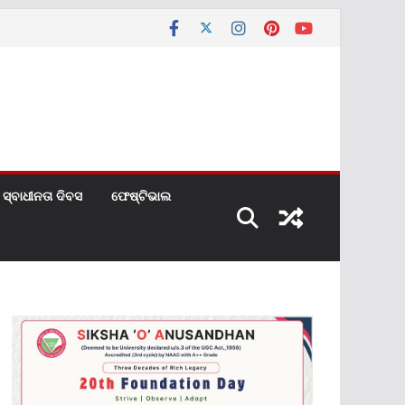
ସ୍ବାଧୀନତା ଦିବସ
ଫେଷ୍ଟିଭାଲ