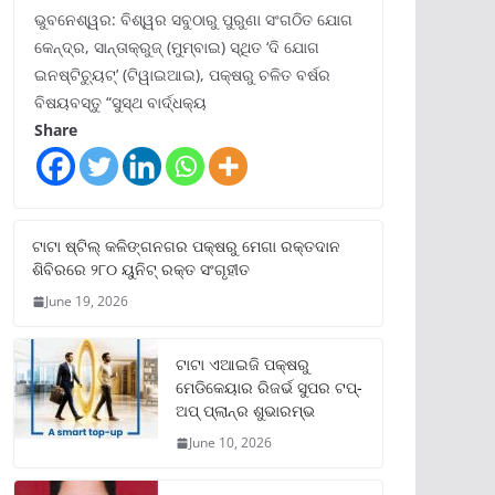
ଭୁବନେଶ୍ୱର: ବିଶ୍ୱର ସବୁଠାରୁ ପୁରୁଣା ସଂଗଠିତ ଯୋଗ
କେନ୍ଦ୍ର, ସାନ୍ତାକ୍ରୁଜ୍ (ମୁମ୍ବାଇ) ସ୍ଥିତ ‘ଦି ଯୋଗ
ଇନଷ୍ଟିଚ୍ୟୁଟ୍‌’ (ଟିୱାଇଆଇ), ପକ୍ଷରୁ ଚଳିତ ବର୍ଷର
ବିଷୟବସ୍ତୁ “ସୁସ୍ଥ ବାର୍ଦ୍ଧକ୍ୟ
Share
ଟାଟା ଷ୍ଟିଲ୍‌ କଳିଙ୍ଗନଗର ପକ୍ଷରୁ ମେଗା ରକ୍ତଦାନ
ଶିବିରରେ ୨୮୦ ୟୁନିଟ୍‌ ରକ୍ତ ସଂଗୃହୀତ
June 19, 2026
ଟାଟା ଏଆଇଜି ପକ୍ଷରୁ
ମେଡିକେୟାର ରିଜର୍ଭ ସୁପର ଟପ୍‌-
ଅପ୍ ପ୍ଲାନ୍‌ର ଶୁଭାରମ୍ଭ
June 10, 2026