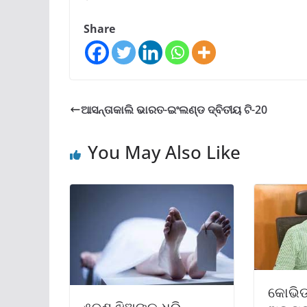
Share
ଆସନ୍ତାକାଲି ଭାରତ-ଇଂଲଣ୍ଡ ଦ୍ବିତୀୟ ଟି-20
You May Also Like
କୋଭିଡ