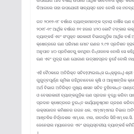
ଉପଯୋଗ ଆଦି ବିଷୟ ଉପରେ ଆର୍ଥିକ ସଚେତନତା ସୃଷ୍ଟି କରିବେ
ଦିଆଗଲେ ତାହା ଉପଯୋଗୀ ସାବ୍ୟସ୍ତ ହେବ ବୋଲି ସେ ମତବ୍ୟ
ଗତ ୨୦୧୭-୧୮ ବର୍ଷରେ ବ୍ୟାଙ୍କମାନଙ୍କ ଦ୍ବାରା ବାର୍ଷିକ 
୨୦୧୮-୧୯ ଆର୍ଥିକ ବର୍ଷରେ ୭୧ ହଜାର ୪୨୦ କୋଟି ଟଙ୍କାର ଲକ୍
ବ୍ୟାଙ୍କର୍ସ ଏବଂ ସଂପୃକ୍ତ ସରକାରୀ ବିଭାଗଗୁଡ଼ିକ ଆର୍ଥିକ ବର୍ଷ
କ୍ଷେତ୍ରରେ ଋଣ ପରିମାଣ ମୋଟ ଋଣର ୨.୯୭ ପ୍ରତିଶତ ହ୍ରାସ 
ଅନୁପାତ ୪୦ ପ୍ରତିଶତରୁ କମଥିବା ଚିନ୍ତାଜନକ ବୋଲି ସେ କହି
ଋଣ ଏବଂ ମୁଦ୍ରା ଋଣ ଯୋଗାଣ ଉତ୍ସାହପ୍ରଦ ନୁହେଁ ବୋଲି ମଧ୍
ଏହି ବୈଠକରେ ଅତିରିକ୍ତ ସଚିବ(ଫାଇନାନ୍ସ ଇନ୍‌କ୍ଲୁଜନ୍‌) ଶ୍ର
ଗୁରୁତ୍ବପୂର୍ଣ୍ଣ ଭୂମିକା ରହିଥିବାବେଳେ କୃଷି ଓ ଆନୁଷଙ୍ଗି
ଅର୍ଥ ବିଭାଗ ଅତିରିକ୍ତ ମୁଖ୍ୟ ଶାସନ ସଚିବ ତୁହିନକାନ୍ତ ପା
ଓ ବେସରକାରୀ ବ୍ୟାଙ୍କଗୁଡ଼ିକ ଋଣ ପ୍ରଦାନ ବୃଦ୍ଧି କରିବା ପାଇ
ପ୍ରଦାନ କ୍ଷେତ୍ରରେ ତୁରନ୍ତ କାର୍ଯ୍ୟାନୁଷ୍ଠାନ ଗ୍ରହଣ କରିବା
ଉକ୍ସଊାଦନ କମିଶନର ଗଗନ ଧଳ, ଏମ୍‌ଏମ୍‌ଏମଇ ବିଭାଗ ଅତିରିକ
ଆଞ୍ଚଳିକ ନିର୍ଦ୍ଦେଶକ ଏମ୍‌.କେ. ମଲ, ନାବାର୍ଡର ସିଜିଏମ୍‌ କେ.ସ
ଜେନେରାଲ ମ୍ୟାନେଜର ଏବଂ ରାଜ୍ୟସ୍ତରୀୟ ବ୍ୟାଙ୍କର୍ସ କମ
।