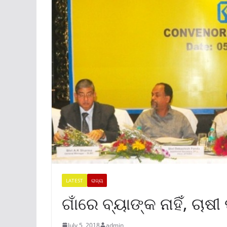
LATEST
ରାଜ୍ୟ
ଗାଁରେ ବ୍ୟାଙ୍କ ନାହିଁ, ଚାଷୀ
July 5, 2018
admin