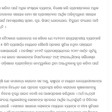
ପକ କରିବା ପାଇଁ ଅଧିକ ସଂଖ୍ୟକ ବ୍ୟାଙ୍କ, ବିଶେଷ କରି ଗ୍ରାମାଞ୍ଚଳରେ ଅଧିକ
ରଦାନରେ ସହାୟକ ହେବା ସହ ଗ୍ରାମାଞ୍ଚଳର ଆର୍ଥିକ ଅଭିବୃଦ୍ଧିରେ ସହାୟକ
ପାଇଁ ଆବଶ୍ୟକୀୟ ସ୍ଥାନ, ଗୃହ, ଭିସାଟ୍‌ ଯୋଗଯୋଗ, ବିଦ୍ୟୁତ ସଂଯୋଗ ଆଦି
ତି ।
୧ତମ ବୈଠକରେ ଯୋଗଦେଇ ସେ କହିଲେ ଯେ ୧୪୭ତମ ରାଜ୍ୟସ୍ତରୀୟ ବ୍ୟାଙ୍କର୍ସ
 କିମି ବ୍ୟାସାର୍ଦ୍ଧ ମଧ୍ୟରେ କୌଣସି ପ୍ରକାର ସୁବିଧା ନଥିବା ପଞ୍ଚାୟତ
‌ ଖୋଲାଯାଇଛି । ଅବଶିଷ୍ଟ ୪୧୬ଟି ଗ୍ରାମପଞ୍ଚାୟତରେ ୨୦୧୯ ମାର୍ଚ୍ଚ ପୂର୍ବରୁ
େ ଭାରତ ସରକାରଙ୍କ ଡିପାର୍ଟମେଣ୍ଟ ଅଫ୍‌ ଫାଇନାନ୍‌ସିଆଲ୍‌ ସର୍ଭିସେସ୍‌ର
କ ଓଡ଼ିଶାରେ ବ୍ୟାଙ୍କିଙ୍ଗ ନେଟ୍‌ୱାର୍କରେ ଥିବା ଅସନ୍ତୁଳନକୁ ଦୂର କରିବା ପାଇଁ
 କୃଷି ଋଣ ଉପଲବ୍ଧ କରାଇବା ସହ ଅଣୁ, କ୍ଷୁଦ୍ର ଓ ମଧ୍ୟମ ଉଦ୍ୟୋଗୀମାନଙ୍କ
କମାନଙ୍କ ନିମନ୍ତେ ଋଣ ପ୍ରଦାନ ବ୍ୟବସ୍ଥା କରିବା କରାଗଲେ କୃଷକମାନଙ୍କୁ
 ନିବେଶ ବୃଦ୍ଧି ପାଇବ ବୋଲି ସେ ଆଶାପ୍ରକାଶ କରିଥିଲେ । ଅର୍ଥ ମନ୍ତ୍ରୀ
ସଂଚୟ ଅଧିକାରୀଙ୍କୁ ସେମାନଙ୍କ ସ୍ତରରେ ଆର୍ଥିକ ଅନ୍ତର୍ଭୁକ୍ତି ଓ ଡିଜିଟାଲ
ୁହାଯାଇଛି । ସେମାନେ ସାଧାରଣ ଲୋକଙ୍କ ମଧ୍ୟରେ ବ୍ୟାଙ୍କ ଓ ବୀମା ସୁବିଧାର