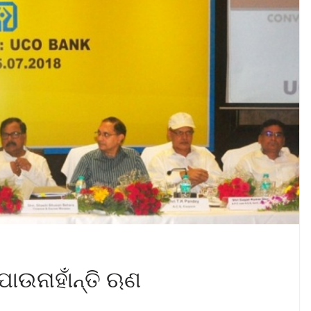
 ପାଉନାହାଁନ୍ତି ଋଣ