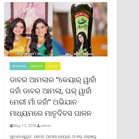
BUSINESS
HEALTH
LATEST
ଡାବର ଆମଲାର “କେୟାର୍ ୱାହାଁ
ଜହାଁ ଡାବର ଆମଲା, ଘର୍ ୱାହାଁ
ମେରୀ ମାଁ ଜହାଁ” ଅଭିଯାନ
ମାଧ୍ୟମରେ ମାତୃଦିବସ ପାଳନ
May 13, 2026
admin
ଭୁବନେଶ୍ୱର: ଡାବର ଆମଲା ହେୟାର ଅଏଲ୍ ପକ୍ଷରୁ