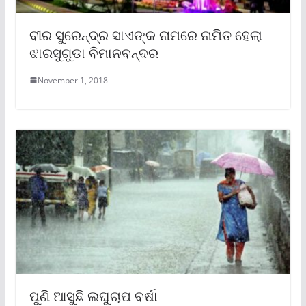
ବୀର ସୁରେନ୍ଦ୍ର ସାଏଙ୍କ ନାମରେ ନାମିତ ହେଲା
ଝାରସୁଗୁଡା ବିମାନବନ୍ଦର
November 1, 2018
ପୁଣି ଆସୁଛି ଲଘୁଚାପ ବର୍ଷା