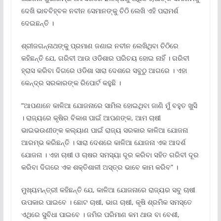
ଦେଖି ଭାବବିହ୍ବଳ ନବୀନ ସେମାନଙ୍କୁ ଚିଠି ଲେଖି ଏହି ପରାମର୍ଶ
ଦେଇଛନ୍ତି ।
ଶ୍ରୀଜଗନ୍ନାଥଙ୍କୁ ପ୍ରମାଣ ଜଣାଇ ନବୀନ ଲେଖିଥିବା ଚିଠିରେ
କହିଛନ୍ତି ଯେ, ଗରିବୀ ଆଉ ଓଡିଶାର ପରିଚୟ ହୋଇ ନାହିଁ । ଗରିବୀ
ହ୍ରାସ କରିବା ଦିଗରେ ଓଡିଶା ସାରା ଦେଶରେ ସବୁଠୁ ଆଗରେ । ଏହା
କେନ୍ଦ୍ର ସରକାରଙ୍କ ରିପୋର୍ଟ କହୁଛି ।
“ଆପଣାନେ କାଳିଆ ଯୋଜନାରେ ସାମିଲ ହୋଇଥିବା ଜାଣି ମୁଁ ବହୁତ ଖୁସି
। ରାଜ୍ୟରେ କୃଷିର ବିକାଶ ପାଇଁ ଆପଣଙ୍କ, ଆମ ଚାଷୀ
ଭାଇଭଉଣୀଙ୍କ କଲ୍ୟାଣ ପାଇଁ ରାଜ୍ୟ ସରକାର କାଳିଆ ଯୋଜନା
ଆରମ୍ଭ କରିଛନ୍ତି । ସାରା ଦେଶରେ କାଳିଆ ଯୋଜନା ଏକ ଆଦର୍ଶ
ଯୋଜନା । ଏହା ଚାଷୀ ଓ ଚାଷର ସମସ୍ୟା ଦୂର କରିବା ସହିତ ଗରିବୀ ଦୂର
କରିବା ଦିଗରେ ଏକ ଶକ୍ତିଶାଳୀ ଅସ୍ତ୍ର ଭାବେ କାମ କରିବ” ।
ମୁଖ୍ୟମନ୍ତ୍ରୀ କହିଛନ୍ତି ଯେ, କାଳିଆ ଯୋଜନାରେ ରାଜ୍ୟର ସବୁ ଚାଷୀ
ଉପକାର ପାଇବେ । ଛୋଟ ଚାଷୀ, ଭାଗ ଚାଷୀ, କୃଷି ଶ୍ରମିକ ସମସ୍ତେ
ଏଥିରେ ସୁବିଧା ପାଇବେ । ଜମିର ପରିମାଣ କମ ଥାଉ ବା ବେଶୀ,