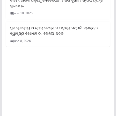
ଟାଟା ଏଆଇଜି ପକ୍ଷରୁ ମେଡିକେୟାର ରିଜର୍ଭ ସୁପର ଟପ୍‌-ଅପ୍ ପ୍ଲାନ୍‌ର
ଶୁଭାରମ୍ଭ
June 10, 2026
ମୁଖ ସ୍ୱାସ୍ଥ୍ୟ ଓ ତ୍ୱଚା ସମସ୍ୟାର ଅଦୃଶ୍ୟ ସମ୍ପର୍କ :ପ୍ରଖ୍ୟାତ
ସ୍ୱାସ୍ଥ୍ୟ ବିଶେଷଜ୍ଞ ଡା. ସୋନିଆ ଦତ୍ତ
June 8, 2026