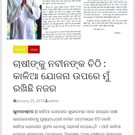
LATEST
ରାଜ୍ୟ
ଚାଷୀଙ୍କୁ ନବୀନଙ୍କ ଚିଠି :
କାଳିଆ ଯୋଜନା ଉପରେ ମୁଁ
ରଖିଛି ନଜର
January 25, 2019
admin
ଭୁବନେଶ୍ବର ()
କାଳିଆ ଯୋଜନାର ଶୁଭାରମ୍ଭ ପରେ ରାଜ୍ୟର ଚାଷୀ
ଭାଇଭଉଣୀଙ୍କୁ ମୁଖ୍ୟମନ୍ତ୍ରୀ ନବୀନ ପଟ୍ଟନାୟକ ଚିଠି ଲେଖି
କାଳିଆ ଯୋଜନାର ସୁଫଳ ନେବାକୁ ପରାମର୍ଶ ଦେଇଛନ୍ତି । ଆଜି କାଳିଆ
ଯୋଜନା ଶୁଭାରମ୍ଭ ଅବସରରେ 2ଲକ୍ଷରୁ ଅଧିକ ଚାଷୀଙ୍କ ସମାଗମକୁ