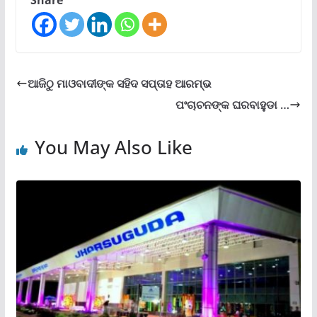
ଆଜିଠୁ ମାଓବାଦୀଙ୍କ ସହିଦ ସପ୍ତାହ ଆରମ୍ଭ
ପଂଚାଚନଙ୍କ ଘରବାହୁଡା …
You May Also Like