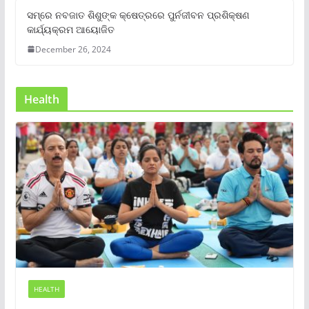
ସମ୍‌ରେ ନବଜାତ ଶିଶୁଙ୍କ କ୍ଷେତ୍ରରେ ପୁର୍ନଜୀବନ ପ୍ରଶିକ୍ଷଣ
କାର୍ଯ୍ୟକ୍ରମ ଆୟୋଜିତ
December 26, 2024
Health
HEALTH