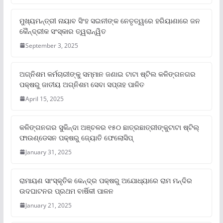
ମୁଖ୍ୟମନ୍ତ୍ରୀ ନାୟାବ ସିଂହ ସଇନୀଙ୍କ ନେତୃତ୍ୱରେ ହରିୟାଣାରେ ଜନ
କୈନ୍ଦ୍ରୀକ ସଂସ୍କାର ତ୍ୱରାନ୍ୱିତ
September 3, 2025
ଅଗ୍ନିଶମ କର୍ମଚାରୀଙ୍କୁ ସମ୍ମାନ ଜଣାଇ ଟାଟା ଷ୍ଟିଲ କଳିଙ୍ଗନଗର
ପକ୍ଷରୁ ଜାତୀୟ ଅଗ୍ନିଶମ ସେବା ସପ୍ତାହ ପାଳିତ
April 15, 2025
କଳିଙ୍ଗନଗର ସୁକିନ୍ଦା ଅଞ୍ଚଳର ୧୫୦ ଛାତ୍ରଛାତ୍ରୀଙ୍କୁଟାଟା ଷ୍ଟିଲ୍
ଫାଉଣ୍ଡେସନ ପକ୍ଷରୁ ଜ୍ୟୋତି ଫେଲୋସିପ୍‌
January 31, 2025
ରାମାୟଣ ସାଂସ୍କୃତିକ କେନ୍ଦ୍ର ପକ୍ଷରୁ ଅଯୋଧ୍ୟାରେ ରାମ ମନ୍ଦିର
ଉଦଘାଟନର ପ୍ରଥମ ବାର୍ଷିକୀ ପାଳନ
January 21, 2025