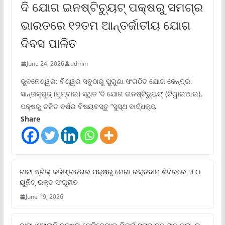
ଦି ଯୋଗ ଇନଷ୍ଟିଚ୍ୟୁଟ୍ ପକ୍ଷରୁ ସମଗ୍ର
ଭାରତରେ ୧୨ତମ ଆନ୍ତର୍ଜାତୀୟ ଯୋଗ
ଦିବସ ପାଳିତ
June 24, 2026
admin
ଭୁବନେଶ୍ୱର: ବିଶ୍ୱର ସବୁଠାରୁ ପୁରୁଣା ସଂଗଠିତ ଯୋଗ କେନ୍ଦ୍ର,
ସାନ୍ତାକ୍ରୁଜ୍ (ମୁମ୍ବାଇ) ସ୍ଥିତ ‘ଦି ଯୋଗ ଇନଷ୍ଟିଚ୍ୟୁଟ୍‌’ (ଟିୱାଇଆଇ),
ପକ୍ଷରୁ ଚଳିତ ବର୍ଷର ବିଷୟବସ୍ତୁ “ସୁସ୍ଥ ବାର୍ଦ୍ଧକ୍ୟ
Share
ଟାଟା ଷ୍ଟିଲ୍‌ କଳିଙ୍ଗନଗର ପକ୍ଷରୁ ମେଗା ରକ୍ତଦାନ ଶିବିରରେ ୨୮୦
ୟୁନିଟ୍‌ ରକ୍ତ ସଂଗୃହୀତ
June 19, 2026