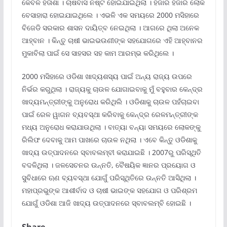
କେବଳ ହତାଶା । ଚାଷବାସ ନଷ୍ଟ ହୋଇଯାଇଥିଲା । ହଜାର ହଜାର ଲୋକ
ବେସାହାରା ହୋଇଯାଇଥିଲେ । ଏଭଳି ଏକ ସମୟରେ 2000 ମସିହାରେ
ବିଜେଡି ସରକାର ଶାସନ ଦାୟିତ୍ବ ନେଇଥିଲା । ଆଗରେ ଥିଲା ଅନେକ
ଆହ୍ବାନ । କିନ୍ତୁ ଚାଷୀ ଭାଇଭଉଣୀଙ୍କ ସହଯୋଗରେ ଏହି ଆହ୍ବାନର
ମୁକାବିଲା ପାଇଁ ସେ ସାହସର ସହ କାମ ଆରମ୍ଭ କରିଥିଲେ ।
2000 ମସିହାରେ ଓଡିଶା ଖାଦ୍ୟଶସ୍ୟ ପାଇଁ ଅନ୍ୟ ରାଜ୍ୟ ଉପରେ
ନିର୍ଭର କରୁଥିଲା । ରାଜ୍ୟକୁ ଚାଉଳ ଯୋଗାଇବାକୁ ମୁଁ ବହୁବାର କେନ୍ଦ୍ର
ଖାଦ୍ୟମନ୍ତ୍ରୀଙ୍କୁ ଅନୁରୋଧ କରିଥିଲି । ଓଡିଶାକୁ ଚାଉଳ ପହଁଚାଇବା
ପାଇଁ ରେଳ ୱାଗନ ବ୍ୟବସ୍ଥା କରିବାକୁ କେନ୍ଦ୍ର ରେଳମନ୍ତ୍ରୀଙ୍କ
ମଧ୍ୟ ଅନୁରୋଧ କରାଯାଉଥିଲା । ବାତ୍ୟା ବନ୍ୟା ସମୟରେ ଲୋକଙ୍କୁ
ରିଲିଫ ଦେବାକୁ ଆମ ପାଖରେ ଚାଉଳ ନଥିଲା । ଏବେ କିନ୍ତୁ ଓଡିଶାକୁ
ଖାଦ୍ୟ ଉତ୍ପାଦନରେ ସ୍ବାବଲମ୍ବୀ କରାଯାଇଛି । 2007ରୁ ପରିସ୍ଥିତି
ବଦଳିଥିଲା । ଜଳସେଚନର ଉନ୍ନତି, ବୈଷୟିକ ଜ୍ଞାନର ପ୍ରୟୋଗ ଓ
ସୁବିଧାରେ ଋଣ ବ୍ୟବସ୍ଥା ଯୋଗୁଁ ପରିସ୍ଥିତିରେ ଉନ୍ନତି ଆସିଥିଲା ।
ମହାପ୍ରଭୁଙ୍କ ଆଶୀର୍ବାଦ ଓ ଚାଷୀ ଭାଇଙ୍କ ସହଯୋଗ ଓ ପରିଶ୍ରମ
ଯୋଗୁଁ ଓଡିଶା ଆଜି ଖାଦ୍ୟ ଉତ୍ପାଦନରେ ସ୍ବାବଲମ୍ବି ହୋଇଛି ।
Share