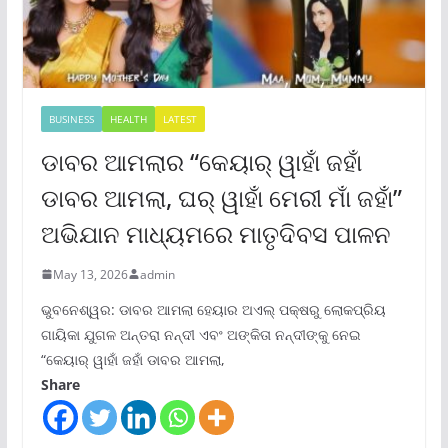
BUSINESS
HEALTH
LATEST
ଡାବର ଆମଲାର “କେୟାର୍ ୱାହାଁ ଜହାଁ
ଡାବର ଆମଲା, ଘର୍ ୱାହାଁ ମେରୀ ମାଁ ଜହାଁ”
ଅଭିଯାନ ମାଧ୍ୟମରେ ମାତୃଦିବସ ପାଳନ
May 13, 2026
admin
ଭୁବନେଶ୍ୱର: ଡାବର ଆମଲା ହେୟାର ଅଏଲ୍ ପକ୍ଷରୁ ଲୋକପ୍ରିୟ
ଗାୟିକା ଯୁଗଳ ଅନ୍ତରା ନନ୍ଦୀ ଏବଂ ଅଙ୍କିତା ନନ୍ଦୀଙ୍କୁ ନେଇ
“କେୟାର୍ ୱାହାଁ ଜହାଁ ଡାବର ଆମଲା,
Share