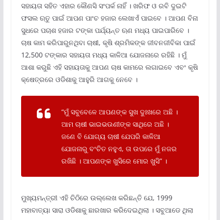
ସହାୟତା ସହିତ ଏହାର କୌଣସି ସଂପର୍କ ନାହିଁ । ଖରିଫ ଓ ରବି ଦୁଇଟି
ଫସଲ ଋତୁ ପାଇଁ ଆପଣ ପାଂଚ ହଜାର ଲେଖାଏଁ ପାଇବେ । ଆପଣ ବିନା
ସୁଧରେ ପଚାଶ ହଜାର ଟଙ୍କା ପର୍ଯ୍ୟନ୍ତ ଋଣ ମଧ୍ୟ ପାଇପାରିବେ ।
ଚାଷ କାମ କରିପାରୁନଥିବା ଚାଷୀ, କୃଷି ଶ୍ରମିକଙ୍କ ଜୀବନଜୀବିକା ପାଇଁ
12,500 ଟଙ୍କାର ସହାୟତା ମଧ୍ୟ କାଳିଆ ଯୋଜନାରେ ରହିଛି । ମୁଁ
ଆଶା କରୁଛି ଏହି ସହାୟତାକୁ ଆପଣ ଚାଷ କାମରେ ଲଗାଇବେ ଏବଂ କୃଷି
କ୍ଷେତ୍ରରେ ଓଡିଶାକୁ ଆହୁରି ଆଗକୁ ନେବେ ।
“ମୁଁ ସବୁବେଳେ ଆପଣଙ୍କ ସୁଖ ଦୁଃଖରେ ଅଛି ।
ଆମ ଚାଷୀ ଭାଇଭଉଣୀଙ୍କ ସାଥିରେ ଅଛି ।
ଜଣେ ବି ଯୋଗ୍ୟ ଚାଷୀ ଯେପରି କାଳିଆ
ଯୋଜନାରୁ ବଂଚିତ ନହୁଏ, ତା ଉପରେ ମୁଁ ନଜର
ରଖିଛି । ଆପଣଙ୍କ ଖୁସିରେ ମୋର ଖୁସି” ।
ମୁଖ୍ୟମନ୍ତ୍ରୀ ଏହି ଚିଠିରେ ଉଲ୍ଲେଖ କରିଛନ୍ତି ଯେ, 1999
ମହାବାତ୍ୟା ସାରା ଓଡିଶାକୁ ଛାରଖାର କରିଦେଇଥିଲା । ସବୁଆଡେ ଥିଲା