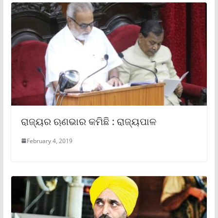
ରାଜ୍ୟର ଋଣଭାର କମିଛି : ରାଜ୍ୟପାଳ
February 4, 2019