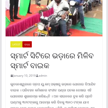
LATEST
ରାଜ୍ୟ
ସ୍ମାର୍ଟ ସିଟିରେ ଭଡ଼ାରେ ମିଳିବ
ସ୍ମାର୍ଟ ବାଇକ
January 10, 2019
admin
ଭୁବନେଶ୍ୱରରେ ଡ୍ରପ ୟୁ.କମ୍ ପକ୍ଷରୁ ଭଡ଼ାରେ ଯୋଗାଇ ଦିଆଯିବ
ବାଇକ । ପରିବହନ କମିଶନର ସଂଜୀବ ପଣ୍ଡା ପତକା ଦେଖାଇ ଏହି
ଯୋଜନାର ଶୁଭାରମ୍ଭ କରିଛନ୍ତି । ଅନ ଲାଇନରେ ବୁକ କରି ପ୍ରତି
ଘଣ୍ଟାକୁ ୩୬ଟଙ୍କାରୁ ଆରମ୍ଭ କରି ଦିନକୁ ୩୫୦ ଟଙ୍କା ଯାଏ