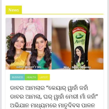
News
BUSINESS
HEALTH
LATEST
ଡାବର ଆମଲାର “କେୟାର୍ ୱାହାଁ ଜହାଁ
ଡାବର ଆମଲା, ଘର୍ ୱାହାଁ ମେରୀ ମାଁ ଜହାଁ”
ଅଭିଯାନ ମାଧ୍ୟମରେ ମାତୃଦିବସ ପାଳନ