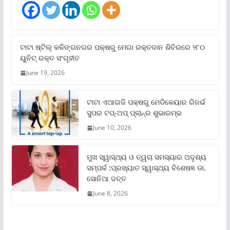
ଟାଟା ଷ୍ଟିଲ୍‌ କଳିଙ୍ଗନଗର ପକ୍ଷରୁ ମେଗା ରକ୍ତଦାନ ଶିବିରରେ ୨୮୦
ୟୁନିଟ୍‌ ରକ୍ତ ସଂଗୃହୀତ
June 19, 2026
ଟାଟା ଏଆଇଜି ପକ୍ଷରୁ ମେଡିକେୟାର ରିଜର୍ଭ
ସୁପର ଟପ୍‌-ଅପ୍ ପ୍ଲାନ୍‌ର ଶୁଭାରମ୍ଭ
June 10, 2026
ମୁଖ ସ୍ୱାସ୍ଥ୍ୟ ଓ ତ୍ୱଚା ସମସ୍ୟାର ଅଦୃଶ୍ୟ
ସମ୍ପର୍କ :ପ୍ରଖ୍ୟାତ ସ୍ୱାସ୍ଥ୍ୟ ବିଶେଷଜ୍ଞ ଡା.
ସୋନିଆ ଦତ୍ତ
June 8, 2026