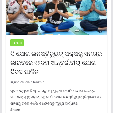
HEALTH
ଦି ଯୋଗ ଇନଷ୍ଟିଚ୍ୟୁଟ୍ ପକ୍ଷରୁ ସମଗ୍ର
ଭାରତରେ ୧୨ତମ ଆନ୍ତର୍ଜାତୀୟ ଯୋଗ
ଦିବସ ପାଳିତ
June 24, 2026
admin
ଭୁବନେଶ୍ୱର: ବିଶ୍ୱର ସବୁଠାରୁ ପୁରୁଣା ସଂଗଠିତ ଯୋଗ କେନ୍ଦ୍ର,
ସାନ୍ତାକ୍ରୁଜ୍ (ମୁମ୍ବାଇ) ସ୍ଥିତ ‘ଦି ଯୋଗ ଇନଷ୍ଟିଚ୍ୟୁଟ୍‌’ (ଟିୱାଇଆଇ),
ପକ୍ଷରୁ ଚଳିତ ବର୍ଷର ବିଷୟବସ୍ତୁ “ସୁସ୍ଥ ବାର୍ଦ୍ଧକ୍ୟ
Share