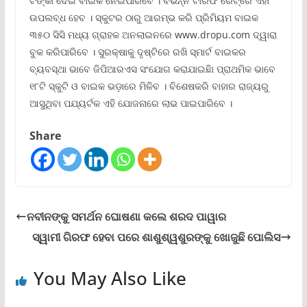
ଟଙ୍କା ଦେଇ ବାଇକ ନେଇପାରିବେ । ବିଭିନ୍ନ ଟାରିଫ ରେଟ୍ରେ ଏହା
ଉପଲବ୍ଧ ହେବ । ସ୍କୁଟର ଠାରୁ ଆରମ୍ଭ କରି ପ୍ରିମିୟମ ବାଇକ
୩୫୦ ସିସି ମଧ୍ୟ ଗ୍ରାହକ ଅନଲାଇନରେ www.dropu.com ଦ୍ୱାରା
ବୁକ କରିପାରିବେ । ସୁରକ୍ଷାକୁ ଦୃଷ୍ଟିରେ ରଖି ସ୍ମାର୍ଟ ବାଇକର
ବ୍ୟବସ୍ଥା ଭାବେ ଜିପିଆରଏସ ସଂଯୋଗ କରାଯାଇଛିା ପ୍ରାଥମିକ ଭାବେ
୧୮ଟି ସ୍କୁଟି ଓ ବାଇକ ଭଡ଼ାରେ ମିଳିବ । ବିଶେଷକରି ବାହାର ରାଜ୍ୟରୁ
ଆସୁଥିବା ପଯ୍ୟର୍ଟକ ଏହି ଯୋଜନାରେ ଲାଭ ପାଇପାରିବେ ।
Share
ନବୀନଙ୍କୁ ସମର୍ଥନ ଘୋଷଣା କଲେ ଶରଦ ପାୱାର
ସ୍ୱାମୀ ଗିରଫ ହେବା ପରେ ଶାଶୁଶ୍ୱଶୁରଙ୍କୁ ଖୋଜୁଛି ପୋଲିସ
You May Also Like