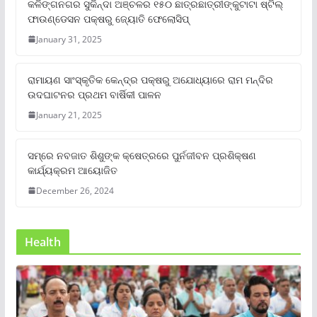
କଳିଙ୍ଗନଗର ସୁକିନ୍ଦା ଅଞ୍ଚଳର ୧୫୦ ଛାତ୍ରଛାତ୍ରୀଙ୍କୁଟାଟା ଷ୍ଟିଲ୍
ଫାଉଣ୍ଡେସନ ପକ୍ଷରୁ ଜ୍ୟୋତି ଫେଲୋସିପ୍‌
January 31, 2025
ରାମାୟଣ ସାଂସ୍କୃତିକ କେନ୍ଦ୍ର ପକ୍ଷରୁ ଅଯୋଧ୍ୟାରେ ରାମ ମନ୍ଦିର
ଉଦଘାଟନର ପ୍ରଥମ ବାର୍ଷିକୀ ପାଳନ
January 21, 2025
ସମ୍‌ରେ ନବଜାତ ଶିଶୁଙ୍କ କ୍ଷେତ୍ରରେ ପୁର୍ନଜୀବନ ପ୍ରଶିକ୍ଷଣ
କାର୍ଯ୍ୟକ୍ରମ ଆୟୋଜିତ
December 26, 2024
Health