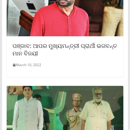
ପଞ୍ଜାବ: ଆପର ମୁଖ୍ୟମନ୍ତ୍ରୀ ପ୍ରାର୍ଥୀ ଭଗବନ୍ତ
ମାନ ବିଜୟୀ
March 10, 2022