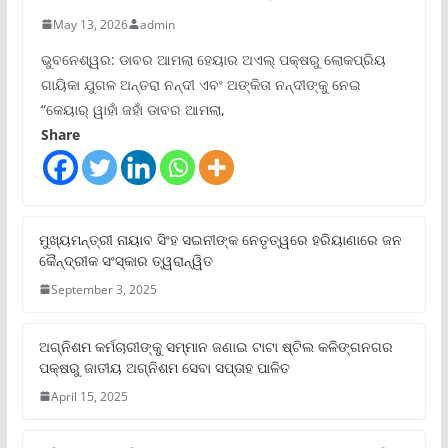
May 13, 2026
admin
ଭୁବନେଶ୍ୱର: ଡାବର ଆମଲା ହେୟାର ଅଏଲ୍ ପକ୍ଷରୁ ଲୋକପ୍ରିୟ
ଗାୟିକା ଯୁଗଳ ଅନ୍ତରା ନନ୍ଦୀ ଏବଂ ଅଙ୍କିତା ନନ୍ଦୀଙ୍କୁ ନେଇ
“କେୟାର୍ ୱାହାଁ ଜହାଁ ଡାବର ଆମଲା,
Share
ମୁଖ୍ୟମନ୍ତ୍ରୀ ନାୟାବ ସିଂହ ସଇନୀଙ୍କ ନେତୃତ୍ୱରେ ହରିୟାଣାରେ ଜନ
କୈନ୍ଦ୍ରୀକ ସଂସ୍କାର ତ୍ୱରାନ୍ୱିତ
September 3, 2025
ଅଗ୍ନିଶମ କର୍ମଚାରୀଙ୍କୁ ସମ୍ମାନ ଜଣାଇ ଟାଟା ଷ୍ଟିଲ କଳିଙ୍ଗନଗର
ପକ୍ଷରୁ ଜାତୀୟ ଅଗ୍ନିଶମ ସେବା ସପ୍ତାହ ପାଳିତ
April 15, 2025