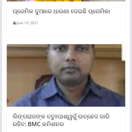
ପ୍ରେମିକ ଦୁଆରେ ଧାରଣା ଦେଇଛି ପ୍ରେମିକା
June 19, 2021
ଲିଙ୍ଗରାଜଙ୍କ ଚତୁଃପାଶ୍ୱର୍ରୁ ଉଚ୍ଛେଦ ଜାରି
ରହିବ: BMC କମିଶନର