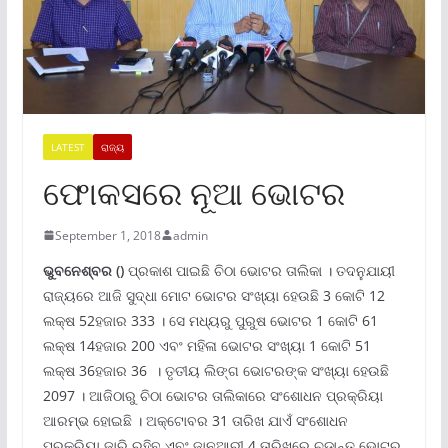
LATEST
ରାଜ୍ୟ
ଫୋକସରେ ନୂଆ ଭୋଟର
September 1, 2018
admin
ଭୁବନେଶ୍ବର
()
ପ୍ରକାଶ ପାଇଛି ଚିଠା ଭୋଟର ତାଲିକା । ତଦନୁଯାୟୀ
ରାଜ୍ୟରେ ଆଜି ସୁଦ୍ଧା ମୋଟ ଭୋଟର ସଂଖ୍ୟା ହେଉଛି 3 କୋଟି 12
ଲକ୍ଷ 52ହଜାର 333 । ସେ ମଧ୍ୟରୁ ପୁରୁଷ ଭୋଟର 1 କୋଟି 61
ଲକ୍ଷ 14ହଜାର 200 ଏବଂ ମହିଳା ଭୋଟର ସଂଖ୍ୟା 1 କୋଟି 51
ଲକ୍ଷ 36ହଜାର 36 । ତୃତୀୟ ଲିଙ୍ଗ ଭୋଟରଙ୍କ ସଂଖ୍ୟା ହେଉଛି
2097 । ଆଜିଠାରୁ ଚିଠା ଭୋଟର ତାଲିକାରେ ସଂଶୋଧନ ପ୍ରକ୍ରିୟା
ଆରମ୍ଭ ହୋଇଛି । ଅକ୍ଟୋବର 31 ତାରିଖ ଯାଏଁ ସଂଶୋଧନ
ପ୍ରକ୍ରିୟା ଜାରି ରହିବ ଏବଂ ଜାନୁଆରୀ 4 ତାରିଖରେ ଚୁଡାନ୍ତ ଭୋଟର