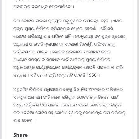
ଅନଲାଇନ ଦରଖାନ୍ତ ଦେଇପାରିବେ ।
ଚିଠା ଭୋଟର ତାଲିକା ରାଜ୍ୟର ସବୁ ବୁଥରେ ଉପଲବ୍ଧ ହେବ । ଏଥର
ରାଜ୍ୟ ମୁଖ୍ୟ ନିର୍ବାଚନ କମିଶନଙ୍କ ମୋଟୋ ହେଉଛି – କୌଣସି
ଭୋଟର ତାଲିକାରୁ ବାଦ ପଡିବେ ନାହିଁ । ତଦନୁଯାୟୀ ସବୁ ବୁସ୍ତ ସ୍ତରୀୟ
ଅଧିକାରୀ ଓ ଉପଜିଲ୍ଲାପାଳ ବା ସହକାରୀ ରିଟର୍ଣ୍ଣି ଅଫିସରଙ୍କୁ
ନିର୍ଦ୍ଦେଶ ଦିଆଯାଇଛି । ଭୋଟର ତଲିକାରେ ସଂଶୋଧନ କିମ୍ବା
ଅନ୍ୟାନ ସମସ୍ୟାର ସମାଧାନ ପାଇଁ ଆଜିଠାରୁ ମୁଖ୍ୟ ନିର୍ବାଚନ
ଅଧିକାରୀଙ୍କ କାର୍ଯ୍ୟାଳୟରେ କାର୍ଯ୍ୟକ୍ଷମ ହୋଇଛି ଏକ ଟୋଲ ଫ୍ରି
ନମ୍ବର । ଏହି ଟୋଲ ଫ୍ରି ନମ୍ବରଟି ହେଉଛି 1950 ।
ଏଥିସହିତ ନିର୍ବାଚନ ଅଧିକାରୀମାନଙ୍କୁ ନିଜ ନିଜ ଅଂଚଳରେ ତାଲିକାରେ
ଏକାଧିକ ଥର ନାମ ପଂଜିକରଣ କରିଥିବା ଭୋଟରଙ୍କ ଚିହ୍ନଟ ପାଇଁ
ମଧ୍ୟ ନିର୍ଦ୍ଦେଶ ଦିଆଯାଇଛି । ସେମାନେ ଏଭଲି ଭୋଟରଙ୍କ ଚିହ୍ନଟ
କରି 7ଦିନିଆ ନୋଟିସ ସହ ଗୋଟିଏ ସ୍ଥାନରୁ ସେମାନଙ୍କ ନାମ ତାଲିକାରୁ
ବାଦ ଦେବେ ।
Share