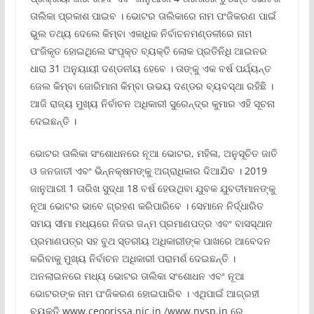
ତାଲିକା ପ୍ରକାଶ ପାଇବ । ଭୋଟର ତାଲିକାରେ ନାମ ପଂଜିକରଣ ପାଇଁ
ଭୁଲ ତଥ୍ୟ ଦେଲେ କିମ୍ବା ଏକାଧିକ ନିର୍ବାଚନମଣ୍ଡଳୀରେ ନାମ
ପଂଜିକୃତ ହୋଇଥିଲେ ସଂପୃକ୍ତ ବ୍ୟକ୍ତି ଲୋକ ପ୍ରତିନିଧି ଆଇନର
ଧାରା 31 ଅନୁୟାୟୀ ଦଣ୍ଡନୀୟ ହେବେ । ତାଙ୍କୁ ଏକ ବର୍ଷ ପର୍ଯ୍ୟନ୍ତ
ଜେଲ କିମ୍ବା ଜୋରିମାନା କିମ୍ବା ଉଭୟ ଦଣ୍ଡର ବ୍ୟବସ୍ଥା ରହିଛି ।
ଆଜି ରାଜ୍ୟ ମୁଖ୍ୟ ନିର୍ବାଚନ ଅଧିକାରୀ ସୁରେନ୍ଦ୍ର କୁମାର ଏହି ସୂଚନା
ଦେଇଛନ୍ତି ।
ଭୋଟର ତାଲିକା ସଂଶୋଧନରେ ନୂଆ ଭୋଟର, ମହିଳା, ଅନୁସୂଚିତ ଜାତି
ଓ ଜନଜାତୀ ଏବଂ ଭିନ୍ନକ୍ଷମଙ୍କୁ ଅଗ୍ରାଧିକାର ଦିଆଯିବ । 2019
ଜାନୁଆରୀ 1 ତାରିଖ ସୁଦ୍ଧା 18 ବର୍ଷ ହେଉଥିବା ଯୁବକ ଯୁବତୀମାନଙ୍କୁ
ନୂଆ ଭୋଟର ଭାବେ ଗ୍ରହଣ କରିପାରିବେ । ସେମାନେ ନିର୍ଦ୍ଧାରିତ
ସମୟ ସୀମା ମଧ୍ୟରେ ନିଜର ଜନ୍ମ ପ୍ରମାଣପତ୍ର ଏବଂ ବାସସ୍ଥାନ
ପ୍ରମାଣପତ୍ର ସହ ବୁଥ ସ୍ତରୀୟ ଅଧିକାରୀଙ୍କ ପାଖରେ ଆବେଦନ
କରିବାକୁ ମୁଖ୍ୟ ନିର୍ବାଚନ ଅଧିକାରୀ ପରାମର୍ଶ ଦେଇଛନ୍ତି ।
ଅନଲାଇନରେ ମଧ୍ୟ ଭୋଟର ତାଲିକା ସଂଶୋଧନ ଏବଂ ନୂଆ
ଭୋଟରଙ୍କ ନାମ ପଂଜିକରଣ ହୋଇପାରିବ । ଏଥିପାଇଁ ଆଗ୍ରହୀ
ବ୍ୟକ୍ତି www.ceoorissa.nic.in /www.nvsp.in ରେ