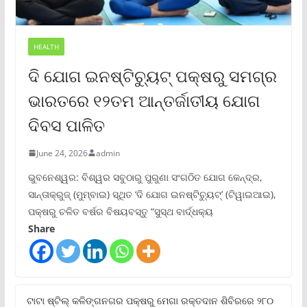
HEALTH
ଦି ଯୋଗ ଇନଷ୍ଟିଚ୍ୟୁଟ୍ ପକ୍ଷରୁ ସମଗ୍ର
ଭାରତରେ ୧୨ତମ ଆନ୍ତର୍ଜାତୀୟ ଯୋଗ
ଦିବସ ପାଳିତ
June 24, 2026
admin
ଭୁବନେଶ୍ୱର: ବିଶ୍ୱର ସବୁଠାରୁ ପୁରୁଣା ସଂଗଠିତ ଯୋଗ କେନ୍ଦ୍ର,
ସାନ୍ତାକ୍ରୁଜ୍ (ମୁମ୍ବାଇ) ସ୍ଥିତ ‘ଦି ଯୋଗ ଇନଷ୍ଟିଚ୍ୟୁଟ୍‌’ (ଟିୱାଇଆଇ),
ପକ୍ଷରୁ ଚଳିତ ବର୍ଷର ବିଷୟବସ୍ତୁ “ସୁସ୍ଥ ବାର୍ଦ୍ଧକ୍ୟ
Share
ଟାଟା ଷ୍ଟିଲ୍‌ କଳିଙ୍ଗନଗର ପକ୍ଷରୁ ମେଗା ରକ୍ତଦାନ ଶିବିରରେ ୨୮୦