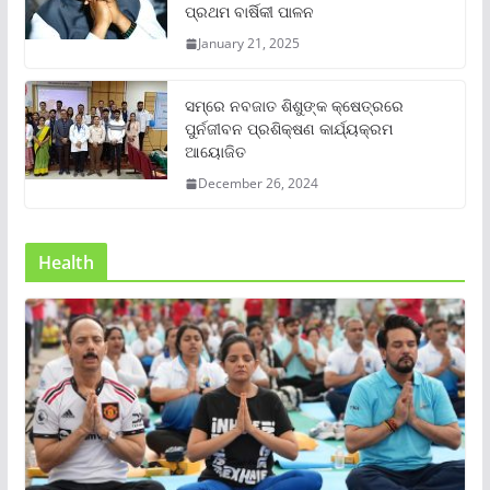
ପ୍ରଥମ ବାର୍ଷିକୀ ପାଳନ
January 21, 2025
ସମ୍‌ରେ ନବଜାତ ଶିଶୁଙ୍କ କ୍ଷେତ୍ରରେ
ପୁର୍ନଜୀବନ ପ୍ରଶିକ୍ଷଣ କାର୍ଯ୍ୟକ୍ରମ
ଆୟୋଜିତ
December 26, 2024
Health