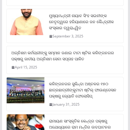
ମୁଖ୍ୟମନ୍ତ୍ରୀ ନାୟାବ ସିଂହ ସଇନୀଙ୍କ
ନେତୃତ୍ୱରେ ହରିୟାଣାରେ ଜନ କୈନ୍ଦ୍ରୀକ
ସଂସ୍କାର ତ୍ୱରାନ୍ୱିତ
September 3, 2025
ଅଗ୍ନିଶମ କର୍ମଚାରୀଙ୍କୁ ସମ୍ମାନ ଜଣାଇ ଟାଟା ଷ୍ଟିଲ କଳିଙ୍ଗନଗର
ପକ୍ଷରୁ ଜାତୀୟ ଅଗ୍ନିଶମ ସେବା ସପ୍ତାହ ପାଳିତ
April 15, 2025
କଳିଙ୍ଗନଗର ସୁକିନ୍ଦା ଅଞ୍ଚଳର ୧୫୦
ଛାତ୍ରଛାତ୍ରୀଙ୍କୁଟାଟା ଷ୍ଟିଲ୍ ଫାଉଣ୍ଡେସନ
ପକ୍ଷରୁ ଜ୍ୟୋତି ଫେଲୋସିପ୍‌
January 31, 2025
ରାମାୟଣ ସାଂସ୍କୃତିକ କେନ୍ଦ୍ର ପକ୍ଷରୁ
ଅଯୋଧ୍ୟାରେ ରାମ ମନ୍ଦିର ଉଦଘାଟନର