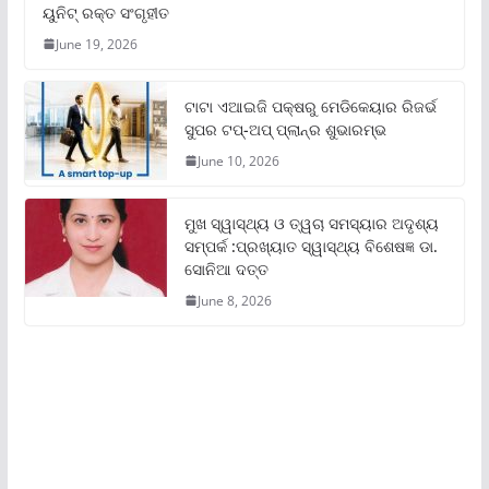
ୟୁନିଟ୍‌ ରକ୍ତ ସଂଗୃହୀତ
June 19, 2026
ଟାଟା ଏଆଇଜି ପକ୍ଷରୁ ମେଡିକେୟାର ରିଜର୍ଭ
ସୁପର ଟପ୍‌-ଅପ୍ ପ୍ଲାନ୍‌ର ଶୁଭାରମ୍ଭ
June 10, 2026
ମୁଖ ସ୍ୱାସ୍ଥ୍ୟ ଓ ତ୍ୱଚା ସମସ୍ୟାର ଅଦୃଶ୍ୟ
ସମ୍ପର୍କ :ପ୍ରଖ୍ୟାତ ସ୍ୱାସ୍ଥ୍ୟ ବିଶେଷଜ୍ଞ ଡା.
ସୋନିଆ ଦତ୍ତ
June 8, 2026