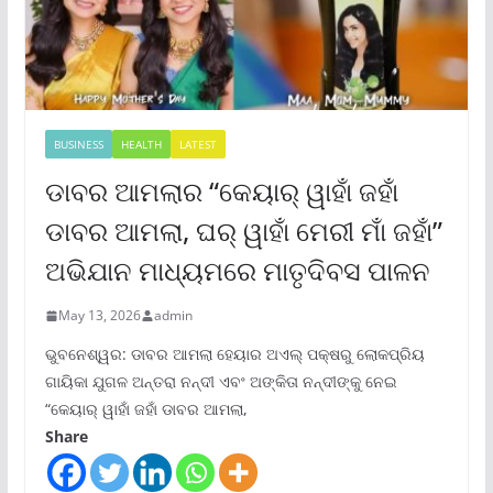
BUSINESS
HEALTH
LATEST
ଡାବର ଆମଲାର “କେୟାର୍ ୱାହାଁ ଜହାଁ
ଡାବର ଆମଲା, ଘର୍ ୱାହାଁ ମେରୀ ମାଁ ଜହାଁ”
ଅଭିଯାନ ମାଧ୍ୟମରେ ମାତୃଦିବସ ପାଳନ
May 13, 2026
admin
ଭୁବନେଶ୍ୱର: ଡାବର ଆମଲା ହେୟାର ଅଏଲ୍ ପକ୍ଷରୁ ଲୋକପ୍ରିୟ
ଗାୟିକା ଯୁଗଳ ଅନ୍ତରା ନନ୍ଦୀ ଏବଂ ଅଙ୍କିତା ନନ୍ଦୀଙ୍କୁ ନେଇ
“କେୟାର୍ ୱାହାଁ ଜହାଁ ଡାବର ଆମଲା,
Share