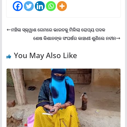
ମହିଳା ସ୍କ୍ୱାଶ ଗେମରେ ଭାରତକୁ ମିଳିଲା ରୋପ୍ୟ ପଦକ
ଶେଷ କିଶାନଙ୍କ ସଂଘର୍ଷର କାହାଣୀ ଶୁଣିଲେ ନବୀନ
You May Also Like