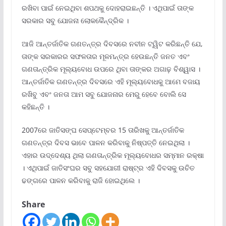
ରଖିବା ପାଇଁ ନେଇଥିବା ଶପଥକୁ ଦୋହରାଇଛନ୍ତି । ଏଥିପାଇଁ ତାଙ୍କ
ସରକାର ସବୁ ଯୋଜନା ଲୋକକୈନ୍ଦ୍ରିକ ।
ଆଜି ଆନ୍ତର୍ଜାତିକ ଗଣତନ୍ତ୍ର ଦିବସରେ ନବୀନ ଟ୍ୱିଟ କରିଛନ୍ତି ଯେ,
ତାଙ୍କ ସରକାରର ସଫଳତାର ମୂଳମନ୍ତ୍ର ହେଉଛନ୍ତି ଜନତ ଏବଂ
ଗଣତାନ୍ତ୍ରିକ ମୂଲ୍ୟବୋଧ ଉପରେ ଥିବା ତାଙ୍କର ଅଗାଢ଼ ବିଶ୍ୱାସ ।
ଆନ୍ତର୍ଜାତିକ ଗଣତନ୍ତ୍ର ଦିବସରେ ଏହି ମୂଲ୍ୟବୋଧକୁ ଆମେ ବଜାୟ
ରଖିବୁ ଏବଂ ଜନତା ଆମ ସବୁ ଯୋଜନାର ମେରୁ ହେବେ ବୋଲି ସେ
କହିଛନ୍ତି ।
2007ରେ ଜାତିସଙ୍ଘ ସେପ୍ଟେମ୍ବର 15 ତାରିଖକୁ ଆନ୍ତର୍ଜାତିକ
ଗଣତନ୍ତ୍ର ଦିବସ ଭାବେ ପାଳନ କରିବାକୁ ନିଷ୍ପତ୍ତି ନେଇଥିଲା ।
ଏହାର ଉଦ୍ଦେଶ୍ୟ ଥିଲା ଗଣତାନ୍ତ୍ରିକ ମୂଲ୍ୟବୋଧର ସମ୍ମାନ ରକ୍ଷା
। ଏଥିପାଇଁ ଜାତିସଂଘର ସବୁ ସହଯୋଗୀ ରାଷ୍ଟ୍ର ଏହି ଦିବସକୁ ଉଚିତ
ଢଙ୍ଗରେ ପାଳନ କରିବାକୁ ରାଜି ହୋଇଥିଲେ ।
Share