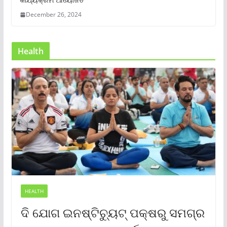
December 26, 2024
Health
HEALTH
ଦି ଯୋଗ ଇନଷ୍ଟିଚ୍ୟୁଟ୍ ପକ୍ଷରୁ ସମଗ୍ର