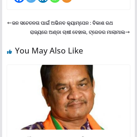
ଜନ ସଚେତନତା ପାଇଁ ଅଭିନବ କ୍ୟାମ୍ପେନ : ବିକାଶ ରଥ
ରାଜ୍ୟରେ ଅଣ୍ଡା ଚାଷୀ ବେହାଲ, ଟ୍ରେଡର ମାଲାମାଲ
You May Also Like