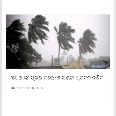
‘ପେଥାଇ’ ପ୍ରଭାବରେ ୧୨ ଘଣ୍ଟା ପ୍ରବଳ ବର୍ଷିବ
December 18, 2018