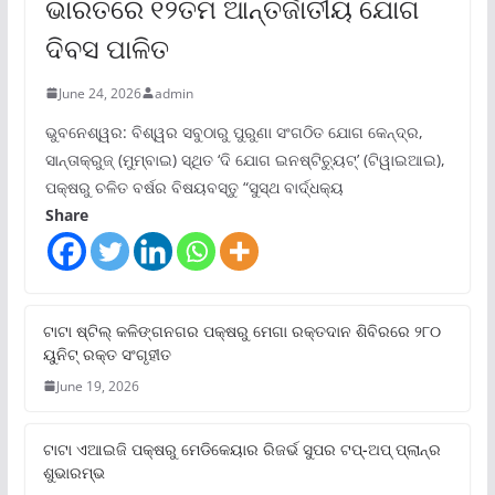
ଭାରତରେ ୧୨ତମ ଆନ୍ତର୍ଜାତୀୟ ଯୋଗ
ଦିବସ ପାଳିତ
June 24, 2026
admin
ଭୁବନେଶ୍ୱର: ବିଶ୍ୱର ସବୁଠାରୁ ପୁରୁଣା ସଂଗଠିତ ଯୋଗ କେନ୍ଦ୍ର,
ସାନ୍ତାକ୍ରୁଜ୍ (ମୁମ୍ବାଇ) ସ୍ଥିତ ‘ଦି ଯୋଗ ଇନଷ୍ଟିଚ୍ୟୁଟ୍‌’ (ଟିୱାଇଆଇ),
ପକ୍ଷରୁ ଚଳିତ ବର୍ଷର ବିଷୟବସ୍ତୁ “ସୁସ୍ଥ ବାର୍ଦ୍ଧକ୍ୟ
Share
ଟାଟା ଷ୍ଟିଲ୍‌ କଳିଙ୍ଗନଗର ପକ୍ଷରୁ ମେଗା ରକ୍ତଦାନ ଶିବିରରେ ୨୮୦
ୟୁନିଟ୍‌ ରକ୍ତ ସଂଗୃହୀତ
June 19, 2026
ଟାଟା ଏଆଇଜି ପକ୍ଷରୁ ମେଡିକେୟାର ରିଜର୍ଭ ସୁପର ଟପ୍‌-ଅପ୍ ପ୍ଲାନ୍‌ର
ଶୁଭାରମ୍ଭ