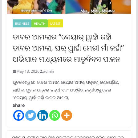
BUSINESS
HEALTH
LATEST
ଡାବର ଆମଲାର “କେୟାର୍ ୱାହାଁ ଜହାଁ
ଡାବର ଆମଲା, ଘର୍ ୱାହାଁ ମେରୀ ମାଁ ଜହାଁ”
ଅଭିଯାନ ମାଧ୍ୟମରେ ମାତୃଦିବସ ପାଳନ
May 13, 2026
admin
ଭୁବନେଶ୍ୱର: ଡାବର ଆମଲା ହେୟାର ଅଏଲ୍ ପକ୍ଷରୁ ଲୋକପ୍ରିୟ
ଗାୟିକା ଯୁଗଳ ଅନ୍ତରା ନନ୍ଦୀ ଏବଂ ଅଙ୍କିତା ନନ୍ଦୀଙ୍କୁ ନେଇ
“କେୟାର୍ ୱାହାଁ ଜହାଁ ଡାବର ଆମଲା,
Share
ମୁଖ୍ୟମନ୍ତ୍ରୀ ନାୟାବ ସିଂହ ସଇନୀଙ୍କ ନେତୃତ୍ୱରେ ହରିୟାଣାରେ ଜନ