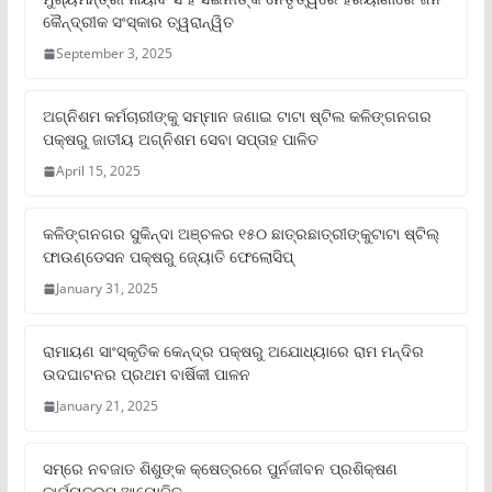
କୈନ୍ଦ୍ରୀକ ସଂସ୍କାର ତ୍ୱରାନ୍ୱିତ
September 3, 2025
ଅଗ୍ନିଶମ କର୍ମଚାରୀଙ୍କୁ ସମ୍ମାନ ଜଣାଇ ଟାଟା ଷ୍ଟିଲ କଳିଙ୍ଗନଗର
ପକ୍ଷରୁ ଜାତୀୟ ଅଗ୍ନିଶମ ସେବା ସପ୍ତାହ ପାଳିତ
April 15, 2025
କଳିଙ୍ଗନଗର ସୁକିନ୍ଦା ଅଞ୍ଚଳର ୧୫୦ ଛାତ୍ରଛାତ୍ରୀଙ୍କୁଟାଟା ଷ୍ଟିଲ୍
ଫାଉଣ୍ଡେସନ ପକ୍ଷରୁ ଜ୍ୟୋତି ଫେଲୋସିପ୍‌
January 31, 2025
ରାମାୟଣ ସାଂସ୍କୃତିକ କେନ୍ଦ୍ର ପକ୍ଷରୁ ଅଯୋଧ୍ୟାରେ ରାମ ମନ୍ଦିର
ଉଦଘାଟନର ପ୍ରଥମ ବାର୍ଷିକୀ ପାଳନ
January 21, 2025
ସମ୍‌ରେ ନବଜାତ ଶିଶୁଙ୍କ କ୍ଷେତ୍ରରେ ପୁର୍ନଜୀବନ ପ୍ରଶିକ୍ଷଣ
କାର୍ଯ୍ୟକ୍ରମ ଆୟୋଜିତ