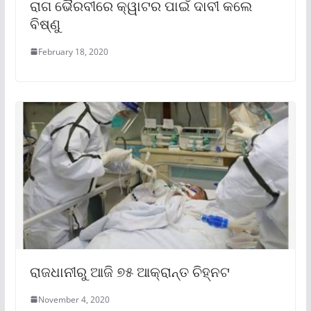
ରାଗ ଭୈରବୀରେ କ୍ୱାଟର ପାଇଁ ଦାବୀ କଲେ
ବିଷ୍ଣୁ
February 18, 2020
ରାଜଧାନୀରୁ ଆଜି ୭୫ ଆକ୍ରାନ୍ତ ଚିହ୍ନଟ
November 4, 2020