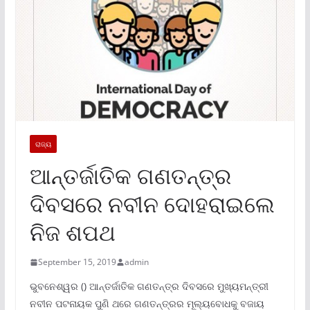
ରାଜ୍ୟ
ଆନ୍ତର୍ଜାତିକ ଗଣତନ୍ତ୍ର
ଦିବସରେ ନବୀନ ଦୋହରାଇଲେ
ନିଜ ଶପଥ
September 15, 2019
admin
ଭୁବନେଶ୍ୱର () ଆନ୍ତର୍ଜାତିକ ଗଣତନ୍ତ୍ର ଦିବସରେ ମୁଖ୍ୟମନ୍ତ୍ରୀ
ନବୀନ ପଟନାୟକ ପୁଣି ଥରେ ଗଣତନ୍ତ୍ରର ମୂଲ୍ୟବୋଧକୁ ବଜାୟ