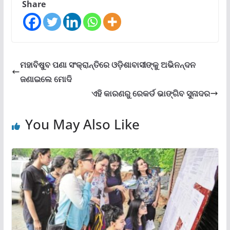
Share
ମହାବିଷୁବ ପଣା ସଂକ୍ରାନ୍ତିରେ ଓଡ଼ିଶାବାସୀଙ୍କୁ ଅଭିନନ୍ଦନ
ଜଣାଇଲେ ମୋଦି
ଏହି କାରଣରୁ ରେକର୍ଡ ଭାଙ୍ଗିବ ସୁନାଦର
You May Also Like