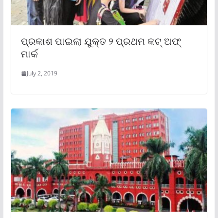
ପ୍ରକାଶ ପାଇଲା ଯୁକ୍ତ ୨ ପ୍ରଥମ କଟ୍ ଅଫ୍
ମାର୍କ
July 2, 2019