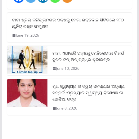
ଟାଟା ଷ୍ଟିଲ୍‌ କଳିଙ୍ଗନଗର ପକ୍ଷରୁ ମେଗା ରକ୍ତଦାନ ଶିବିରରେ ୨୮୦
ୟୁନିଟ୍‌ ରକ୍ତ ସଂଗୃହୀତ
June 19, 2026
ଟାଟା ଏଆଇଜି ପକ୍ଷରୁ ମେଡିକେୟାର ରିଜର୍ଭ
ସୁପର ଟପ୍‌-ଅପ୍ ପ୍ଲାନ୍‌ର ଶୁଭାରମ୍ଭ
June 10, 2026
ମୁଖ ସ୍ୱାସ୍ଥ୍ୟ ଓ ତ୍ୱଚା ସମସ୍ୟାର ଅଦୃଶ୍ୟ
ସମ୍ପର୍କ :ପ୍ରଖ୍ୟାତ ସ୍ୱାସ୍ଥ୍ୟ ବିଶେଷଜ୍ଞ ଡା.
ସୋନିଆ ଦତ୍ତ
June 8, 2026