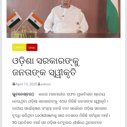
LATEST
ରାଜ୍ୟ
ଓଡ଼ିଶା ସରକାରଙ୍କୁ
ଜନତାଙ୍କ ସ୍ୱୀକୃତି
April 13, 2020
admin
ଭୁବନେଶ୍ବର()
କରନା ମହାମାରୀର ସଫଳ ମୁକାବିଲାର ଶ୍ରେୟ
ନେଇଥିବା ଓଡ଼ିଶା ସରକାରଙ୍କୁ ଏଥର ମିଳିଛି ଜନତାଙ୍କ ସ୍ୱୀକୃତି।
ଜାତୀୟ ସର୍ଭେକ୍ଷଣ ସଂସ୍ଥା ଜନକି ବାତ ସର୍ଭେରେ ଓଡ଼ିଶା ସରକାର
ବୃଦ୍ଧି କରିଥିବା Lockdownକୁ ସାରା ଦେଶରେ ମିଳିଛି ସର୍ବାଧିକ ମାର୍କ।
90 ପ୍ରତିଶତ ମାର୍କ ସହ ଓଡ଼ିଶା ଟେବୁଲର ଶୀର୍ଷରେ ଥିବାବେଳେ