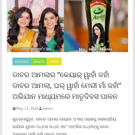
BUSINESS
HEALTH
LATEST
ଡାବର ଆମଲାର “କେୟାର୍ ୱାହାଁ ଜହାଁ
ଡାବର ଆମଲା, ଘର୍ ୱାହାଁ ମେରୀ ମାଁ ଜହାଁ”
ଅଭିଯାନ ମାଧ୍ୟମରେ ମାତୃଦିବସ ପାଳନ
May 13, 2026
admin
ଭୁବନେଶ୍ୱର: ଡାବର ଆମଲା ହେୟାର ଅଏଲ୍ ପକ୍ଷରୁ ଲୋକପ୍ରିୟ
ଗାୟିକା ଯୁଗଳ ଅନ୍ତରା ନନ୍ଦୀ ଏବଂ ଅଙ୍କିତା ନନ୍ଦୀଙ୍କୁ ନେଇ
“କେୟାର୍ ୱାହାଁ ଜହାଁ ଡାବର ଆମଲା,