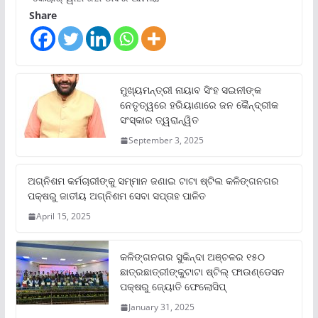
Share
ମୁଖ୍ୟମନ୍ତ୍ରୀ ନାୟାବ ସିଂହ ସଇନୀଙ୍କ
ନେତୃତ୍ୱରେ ହରିୟାଣାରେ ଜନ କୈନ୍ଦ୍ରୀକ
ସଂସ୍କାର ତ୍ୱରାନ୍ୱିତ
September 3, 2025
ଅଗ୍ନିଶମ କର୍ମଚାରୀଙ୍କୁ ସମ୍ମାନ ଜଣାଇ ଟାଟା ଷ୍ଟିଲ କଳିଙ୍ଗନଗର
ପକ୍ଷରୁ ଜାତୀୟ ଅଗ୍ନିଶମ ସେବା ସପ୍ତାହ ପାଳିତ
April 15, 2025
କଳିଙ୍ଗନଗର ସୁକିନ୍ଦା ଅଞ୍ଚଳର ୧୫୦
ଛାତ୍ରଛାତ୍ରୀଙ୍କୁଟାଟା ଷ୍ଟିଲ୍ ଫାଉଣ୍ଡେସନ
ପକ୍ଷରୁ ଜ୍ୟୋତି ଫେଲୋସିପ୍‌
January 31, 2025