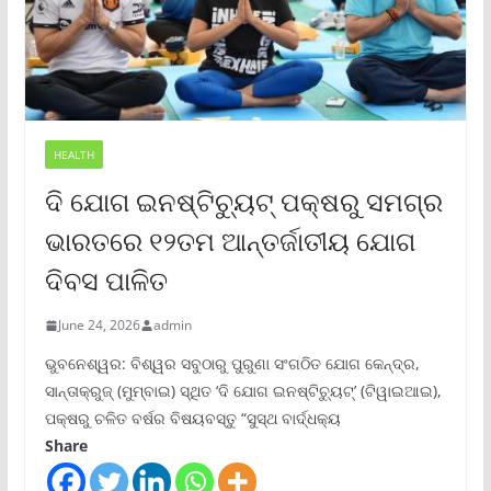
HEALTH
ଦି ଯୋଗ ଇନଷ୍ଟିଚ୍ୟୁଟ୍ ପକ୍ଷରୁ ସମଗ୍ର
ଭାରତରେ ୧୨ତମ ଆନ୍ତର୍ଜାତୀୟ ଯୋଗ
ଦିବସ ପାଳିତ
June 24, 2026
admin
ଭୁବନେଶ୍ୱର: ବିଶ୍ୱର ସବୁଠାରୁ ପୁରୁଣା ସଂଗଠିତ ଯୋଗ କେନ୍ଦ୍ର,
ସାନ୍ତାକ୍ରୁଜ୍ (ମୁମ୍ବାଇ) ସ୍ଥିତ ‘ଦି ଯୋଗ ଇନଷ୍ଟିଚ୍ୟୁଟ୍‌’ (ଟିୱାଇଆଇ),
ପକ୍ଷରୁ ଚଳିତ ବର୍ଷର ବିଷୟବସ୍ତୁ “ସୁସ୍ଥ ବାର୍ଦ୍ଧକ୍ୟ
Share