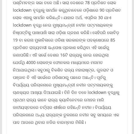
ପଶ୍ଚିମବଙ୍ଗ ସଭା ତଳେ ଅଛି। ସାରା ଦେଶରେ 78 ପ୍ରତିଶତ ଲୋକ
lockdown ବୃଦ୍ଧିକୁ ସମର୍ଥନ କରୁଥିବାବେଳେ ଓଡ଼ିଶାରେ 90 ପ୍ରତିଶତ
ଲୋକ ଏହାକୁ ସମର୍ଥନ କରିଛନ୍ତି। ଯାହାର ଅର୍ଥ, ଏପ୍ରିଲ 30 ଯାଏ
lockdown ବୃଦ୍ଧି ନେଇ ମୁଖ୍ୟମନ୍ତ୍ରୀ ନବୀନ ପଟ୍ଟନାୟକଙ୍କ
ନିଷ୍ପତ୍ତିକୁ ପାଖାପାଖି ସାରା ଓଡ଼ିଶା ଗ୍ରହଣ କରିଛି। ସେହିପରି କୋବିଡ଼
19 ବା କରନା ମୁକାବିଳାରେ ଓଡିଶା ସରକାରଙ୍କ ପଦକ୍ଷେପରେ 85
ପ୍ରତିଶତ ରାଜ୍ୟବାସୀ ସନ୍ତୋଷ ପ୍ରକାଶ କରିଥିବା ଏହି ସର୍ଭେରୁ
ଜଣାପଡିଛି। ଏହି ସର୍ଭେ ଦେଶର 16ଟି ରାଜ୍ୟକୁ ନେଇ ହୋଇଥିଲା
ଯେଉଁଥି 4000 ଲୋକଙ୍କ ଫୋନକଲ ମାଧ୍ୟମରେ ମତାମତ
ନିଆଯାଇଥିଲା। ସବୁଠାରୁ ବିକଶିତ ରାଜ୍ୟ ମହାରାଷ୍ଟ୍ର, ଗୁଜରାଟ ଓ
ପଞ୍ଜାବ ବି ଏହି ସର୍ଭେରେ ଓଡିଶାଠାରୁ ପଛରେ ଅଛନ୍ତି। ପୂର୍ବରୁ
ବିପର୍ଯ୍ୟୟ ପରିଚାଳନାରେ ମୁଖ୍ୟମନ୍ତ୍ରୀ ନବୀନ ପଟ୍ଟନାୟକଙ୍କୁ
ଚାଣକ୍ୟର ଆଖ୍ୟା ଦିଆଯାଇଛି। ତିନି ଦିନ ତଳେ lockdown ବୃଦ୍ଧିକୁ
ପ୍ରଥମ ରାଜ୍ୟ ଭାବେ ରାଜ୍ୟ କ୍ୟାବିନେଟରେ ମୋହର ମାରି
ଜାତୀୟସ୍ତରରେ ଚର୍ଚ୍ଚାର ଶୀର୍ଷରେ ରହିଛନ୍ତି ନବୀନ। ବିପର୍ଯ୍ୟୟ
ପରିଚାଳନାରେ ଅନ୍ୟ ରାଜ୍ୟଙ୍କ ତୁଳନାରେ ନବୀନ ସବୁ ସମୟରେ ଏକ
ପାଦ ଆଗରେ ଥିବାର ନଜିର ବାରମ୍ବାର ମିଳିଛି।