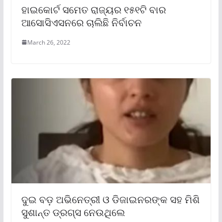
ହାଇକୋର୍ଟ ସମେତ ରାଜ୍ୟର ୧୫୧ଟି ବାର
ଆସୋସିଏସନରେ ଚାଲିଛି ନିର୍ବାଚନ
March 26, 2022
ଦୁଇ ବଡ଼ ଅଭିନେତ୍ରୀ ଓ ଡିଜାଇନରଙ୍କ ସହ ମିଶି
ସୁଶାନ୍ତ ଡ୍ରଗ୍ସ ନେଉଥିଲେ