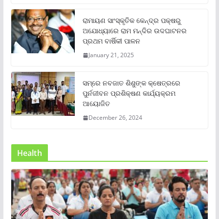
ରାମାୟଣ ସାଂସ୍କୃତିକ କେନ୍ଦ୍ର ପକ୍ଷରୁ
ଅଯୋଧ୍ୟାରେ ରାମ ମନ୍ଦିର ଉଦଘାଟନର
ପ୍ରଥମ ବାର୍ଷିକୀ ପାଳନ
January 21, 2025
ସମ୍‌ରେ ନବଜାତ ଶିଶୁଙ୍କ କ୍ଷେତ୍ରରେ
ପୁର୍ନଜୀବନ ପ୍ରଶିକ୍ଷଣ କାର୍ଯ୍ୟକ୍ରମ
ଆୟୋଜିତ
December 26, 2024
Health