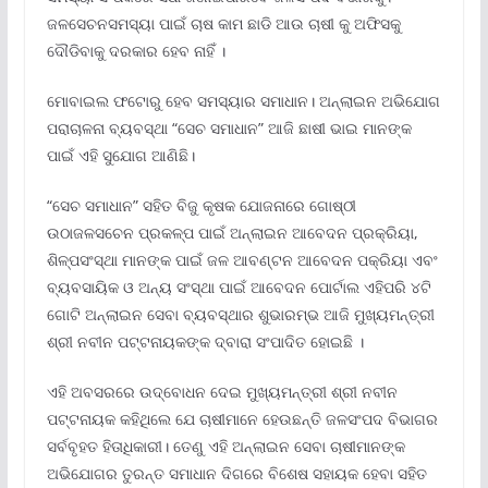
ଜଳସେଚନସମସ୍ୟା ପାଇଁ ଚାଷ କାମ ଛାଡି ଆଉ ଚାଷୀ କୁ ଅଫିସକୁ
ଦୌଡିବାକୁ ଦରକାର ହେବ ନାହିଁ ।
ମୋବାଇଲ ଫଟୋରୁ ହେବ ସମସ୍ୟାର ସମାଧାନ। ଅନ୍‌ଲାଇନ ଅଭିଯୋଗ
ପରାଚାଳନା ବ୍ୟବସ୍ଥା “ସେଚ ସମାଧାନ” ଆଜି ଛାଷୀ ଭାଇ ମାନଙ୍କ
ପାଇଁ ଏହି ସୁଯୋଗ ଆଣିଛି।
“ସେଚ ସମାଧାନ” ସହିତ ବିଜୁ କୃଷକ ଯୋଜନାରେ ଗୋଷ୍ଠୀ
ଉଠାଜଳସଚେନ ପ୍ରକଳ୍ପ ପାଇଁ ଅନ୍‌ଲାଇନ ଆବେଦନ ପ୍ରକ୍ରିୟା,
ଶିଳ୍ପସଂସ୍ଥା ମାନଙ୍କ ପାଇଁ ଜଳ ଆବଣ୍ଟନ ଆବେଦନ ପକ୍ରିୟା ଏବଂ
ବ୍ୟବସାୟିକ ଓ ଅନ୍ୟ ସଂସ୍ଥା ପାଇଁ ଆବେଦନ ପୋର୍ଟାଲ ଏହିପରି ୪ଟି
ଗୋଟି ଅନ୍‌ଲାଇନ ସେବା ବ୍ୟବସ୍ଥାର ଶୁଭାରମ୍ଭ ଆଜି ମୁଖ୍ୟମନ୍ତ୍ରୀ
ଶ୍ରୀ ନବୀନ ପଟ୍ଟନାୟକଙ୍କ ଦ୍ବାରା ସଂପାଦିତ ହୋଇଛି ।
ଏହି ଅବସରରେ ଉଦ୍‌ବୋଧନ ଦେଇ ମୁଖ୍ୟମନ୍ତ୍ରୀ ଶ୍ରୀ ନବୀନ
ପଟ୍ଟନାୟକ କହିଥିଲେ ଯେ ଚାଷୀମାନେ ହେଉଛନ୍ତି ଜଳସଂପଦ ବିଭାଗର
ସର୍ବବୃହତ ହିତାଧିକାରୀ। ତେଣୁ ଏହି ଅନ୍‌ଲାଇନ ସେବା ଚାଷୀମାନଙ୍କ
ଅଭିଯୋଗର ତୁରନ୍ତ ସମାଧାନ ଦିଗରେ ବିଶେଷ ସହାୟକ ହେବା ସହିତ