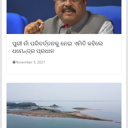
ପୁରୀ ନାଁ ପରିବର୍ତ୍ତନକୁ ନେଇ ଏମିତି କହିଲେ
ଧମେନ୍ଦ୍ର ପ୍ରଧାନ
November 5, 2021