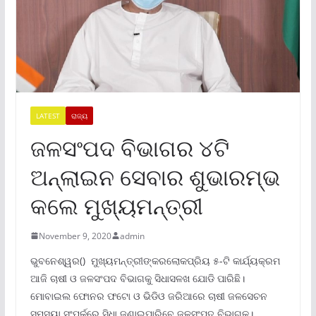
LATEST
ରାଜ୍ୟ
ଜଳସଂପଦ ବିଭାଗର ୪ଟି
ଅନ୍‌ଲାଇନ ସେବାର ଶୁଭାରମ୍ଭ
କଲେ ମୁଖ୍ୟମନ୍ତ୍ରୀ
November 9, 2020
admin
ଭୁବନେଶ୍ୱର()
ମୁଖ୍ୟମନ୍ତ୍ରୀଙ୍କରଲୋକପ୍ରିୟ ୫-ଟି କାର୍ଯ୍ୟକ୍ରମ
ଆଜି ଚାଷୀ ଓ ଜଳସଂପଦ ବିଭାଗକୁ ସିଧାସଳଖ ଯୋଡି ପାରିଛି।
ମୋବାଇଲ ଫୋନର ଫଟୋ ଓ ଭିଡିଓ ଜରିଆରେ ଚାଷୀ ଜଳସେଚନ
ସମସ୍ୟା ସଂପର୍କରେ ସିଧା ଜଣାଇପାରିବେ ଜଳସଂପଦ ବିଭାଗକୁ।