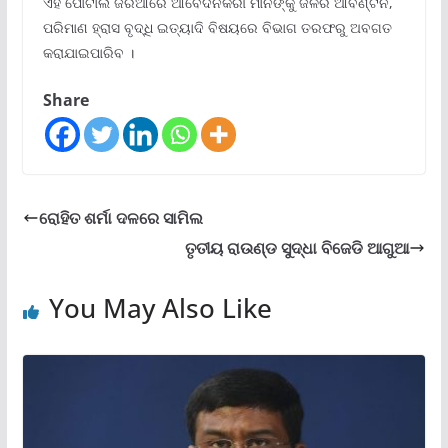
ଏହି ପୋର୍ଟାଲ ଜରିଆରେ ଆବେଦନକରୀ ମାନଙ୍କୁ ଜଳର ଆବଣ୍ଟନ,
ପରିମାଣ ହ୍ରାସ ବୃଦ୍ଧି ଇତ୍ୟାଦି ବିଷୟରେ ବିଭାଗ ତରଫରୁ ଅବଗତ
କରାଯାଇପାରିବ ।
Share
ରୋହିତ ଶର୍ମା ଦଳରେ ସାମିଲ
ତୃତୀୟ ରାଉଣ୍ଡ ସୁଦ୍ଧା ବିଜେଡି ଆଗୁଆ
You May Also Like