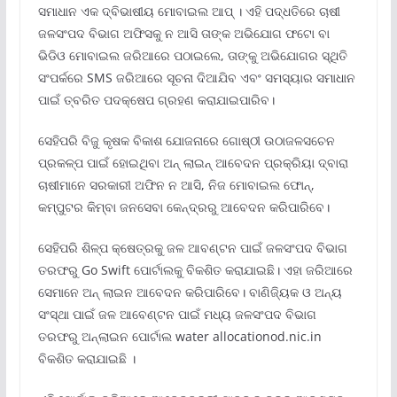
ସମାଧାନ ଏକ ଦ୍ବିଭାଷୀୟ ମୋବାଇଲ ଆପ୍‌ । ଏହି ପଦ୍ଧତିରେ ଚାଷୀ
ଜଳସଂପଦ ବିଭାଗ ଅଫିସକୁ ନ ଆସି ତାଙ୍କ ଅଭିଯୋଗ ଫଟୋ ବା
ଭିଡିଓ ମୋବାଇଲ ଜରିଆରେ ପଠାଇଲେ, ତାଙ୍କୁ ଅଭିଯୋଗର ସ୍ଥିତି
ସଂପର୍କରେ SMS ଜରିଆରେ ସୂଚନା ଦିଆଯିବ ଏବଂ ସମସ୍ୟାର ସମାଧାନ
ପାଇଁ ତ୍ବରିତ ପଦକ୍ଷେପ ଗ୍ରହଣ କରାଯାଇପାରିବ।
ସେହିପରି ବିଜୁ କୃଷକ ବିକାଶ ଯୋଜନାରେ ଗୋଷ୍ଠୀ ଉଠାଜଳସଚେନ
ପ୍ରକଳ୍ପ ପାଇଁ ହୋଇଥିବା ଅନ୍ ଲାଇନ୍ ଆବେଦନ ପ୍ରକ୍ରିୟା ଦ୍ବାରା
ଚାଷୀମାନେ ସରକାରୀ ଅଫିନ ନ ଆସି, ନିଜ ମୋବାଇଲ ଫୋନ୍‌,
କମ୍ପୁଟର କିମ୍ବା ଜନସେବା କେନ୍ଦ୍ରରୁ ଆବେଦନ କରିପାରିବେ।
ସେହିପରି ଶିଳ୍ପ କ୍ଷେତ୍ରକୁ ଜଳ ଆବଣ୍ଟନ ପାଇଁ ଜଳସଂପଦ ବିଭାଗ
ତରଫରୁ Go Swift ପୋର୍ଟାଲକୁ ବିକଶିତ କରାଯାଇଛି। ଏହା ଜରିଆରେ
ସେମାନେ ଅନ୍‌ ଲାଇନ ଆବେଦନ କରିପାରିବେ। ବାଣିଜ୍ୟିକ ଓ ଅନ୍ୟ
ସଂସ୍ଥା ପାଇଁ ଜଳ ଆବେଣ୍ଟନ ପାଇଁ ମଧ୍ୟ ଜଳସଂପଦ ବିଭାଗ
ତରଫରୁ ଅନ୍‌ଲାଇନ ପୋର୍ଟାଲ water allocationod.nic.in
ବିକଶିତ କରାଯାଇଛି ।