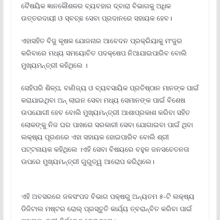
ବୈଷୟିକ ଜ୍ଞାନକୌଶଳର ବ୍ୟବହାର ଦ୍ବାରା ବିଭାଗକୁ ଅଧିକ
ଉତ୍ତରଦାୟୀ ଓ ସ୍ବଚ୍ଛ ସେବା ପ୍ରଦାନରେ ସହାୟକ ହେବ।
ଏହାସହିତ ବିଜୁ କୃଷକ ଯୋଜନାର ଆବେଦନ ପ୍ରକ୍ରିୟାକୁ ମଂଜୁର
କରିବାରେ ମଧ୍ୟ ସମୟୋଚିତ ପଦକ୍ଷେପ ନିଆଯାଇପାରିବ ବୋଲି
ମୁଖ୍ୟମନ୍ତ୍ରୀ କହିଥିଲେ ।
ସେହିପରି ଶିଳ୍ପ, ବାଣିଜ୍ୟ ଓ ବ୍ୟବସାୟିକ ପ୍ରତିଷ୍ଠାନ ମାନଙ୍କ ପାଇଁ
କରାଯାଇଥିବା ଅନ୍ ଲାଇନ ସେବା ମଧ୍ୟ ସେମାନଙ୍କ ପାଇଁ ବିଶେଷ
ଉପଯୋଗୀ ହେବ ବୋଲି ମୁଖ୍ୟମନ୍ତ୍ରୀ ଆଶାପ୍ରକାଶ କରିବା ସହିତ
ଲୋକଙ୍କୁ ନିଜ ଘର ପାଖରେ ସରକାରୀ ସେବା ଯୋଗାଇବା ପାଇଁ ଥିବା
ଲକ୍ଷ୍ୟ ପୂରଣରେ ଏହା ସହାୟକ ହୋଇପାରିବ ବୋଲି ଶ୍ରୀ
ପଟ୍ଟନାୟକ କହିଥିଲେ ।ଏହି ସେବା ବିଷୟରେ ବହୁଳ ଜନସଚେତନତା
ଊପରେ ମୁଖ୍ୟମନ୍ତ୍ରୀ ଗୁରୁତ୍ୱ ଆରୋପ କରିଥିଲେ।
ଏହି ଅବସରରେ ଜଳସଂପଦ ବିଭାଗ ପକ୍ଷରୁ ଅନ୍ୟତମ ୫-ଟି ଲକ୍ଷ୍ୟ
ଡିଜିଟାଲ ମଷ୍ଟର ରୋଲ୍‌ ପ୍ରସ୍ତୁତି କାର୍ଯ୍ୟ ତ୍ବରାନ୍ବିତ କରିବା ପାଇଁ