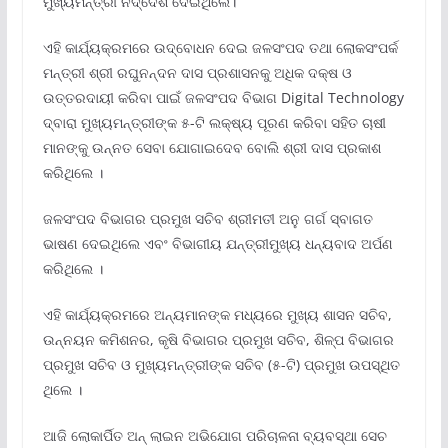
ମୁଖ୍ୟମନ୍ତ୍ରୀ ନିର୍ଦ୍ଦେଶ ଦେଇଥିଲେ।
ଏହି କାର୍ଯ୍ୟକ୍ରମରେ ଉଦ୍‌ବୋଧନ ଦେଇ ଜଳସଂପଦ ତଥା ଲୋକସଂପର୍କ
ମନ୍ତ୍ରୀ ଶ୍ରୀ ରଘୁନନ୍ଦନ ଦାସ ପ୍ରଶାସନକୁ ଅଧିକ ଦକ୍ଷ ଓ
ଉତ୍ତରଦାୟୀ କରିବା ପାଇଁ ଜଳସଂପଦ ବିଭାଗ Digital Technology
ଦ୍ବାରା ମୁଖ୍ୟମନ୍ତ୍ରୀଙ୍କ ୫-ଟି ଲକ୍ଷ୍ୟ ପୂରଣ କରିବା ସହିତ ଚାଷୀ
ମାନଙ୍କୁ ଉନ୍ନତ ସେବା ଯୋଗାଇଦେବ ବୋଲି ଶ୍ରୀ ଦାସ ପ୍ରକାଶ
କରିଥିଲେ ।
ଜଳସଂପଦ ବିଭାଗର ପ୍ରମୁଖ ସଚିବ ଶ୍ରୀମତୀ ଅନୁ ଗର୍ଗ ସ୍ବାଗତ
ଭାଷଣ ଦେଇଥିଲେ ଏବଂ ବିଭାଗୀୟ ଯନ୍ତ୍ରୀମୁଖ୍ୟ ଧନ୍ୟବାଦ ଅର୍ପଣ
କରିଥିଲେ ।
ଏହି କାର୍ଯ୍ୟକ୍ରମରେ ଅନ୍ୟମାନଙ୍କ ମଧ୍ୟରେ ମୁଖ୍ୟ ଶାସନ ସଚିବ,
ଉନ୍ନୟନ କମିଶନର, କୃଷି ବିଭାଗର ପ୍ରମୁଖ ସଚିବ, ଶିଳ୍ପ ବିଭାଗର
ପ୍ରମୁଖ ସଚିବ ଓ ମୁଖ୍ୟମନ୍ତ୍ରୀଙ୍କ ସଚିବ (୫-ଟି) ପ୍ରମୁଖ ଉପସ୍ଥିତ
ଥିଲେ ।
ଆଜି ଲୋକାର୍ପିତ ଅନ୍‌ ଲାଇନ ଅଭିଯୋଗ ପରିଚାଳନା ବ୍ୟବସ୍ଥା ସେଚ