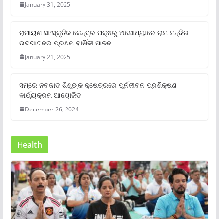
January 31, 2025
ରାମାୟଣ ସାଂସ୍କୃତିକ କେନ୍ଦ୍ର ପକ୍ଷରୁ ଅଯୋଧ୍ୟାରେ ରାମ ମନ୍ଦିର
ଉଦଘାଟନର ପ୍ରଥମ ବାର୍ଷିକୀ ପାଳନ
January 21, 2025
ସମ୍‌ରେ ନବଜାତ ଶିଶୁଙ୍କ କ୍ଷେତ୍ରରେ ପୁର୍ନଜୀବନ ପ୍ରଶିକ୍ଷଣ
କାର୍ଯ୍ୟକ୍ରମ ଆୟୋଜିତ
December 26, 2024
Health