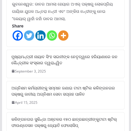
ଭୁବନେଶ୍ୱର: ଡାବର ଆମଲା ହେୟାର ଅଏଲ୍ ପକ୍ଷରୁ ଲୋକପ୍ରିୟ
ଗାୟିକା ଯୁଗଳ ଅନ୍ତରା ନନ୍ଦୀ ଏବଂ ଅଙ୍କିତା ନନ୍ଦୀଙ୍କୁ ନେଇ
“କେୟାର୍ ୱାହାଁ ଜହାଁ ଡାବର ଆମଲା,
Share
ମୁଖ୍ୟମନ୍ତ୍ରୀ ନାୟାବ ସିଂହ ସଇନୀଙ୍କ ନେତୃତ୍ୱରେ ହରିୟାଣାରେ ଜନ
କୈନ୍ଦ୍ରୀକ ସଂସ୍କାର ତ୍ୱରାନ୍ୱିତ
September 3, 2025
ଅଗ୍ନିଶମ କର୍ମଚାରୀଙ୍କୁ ସମ୍ମାନ ଜଣାଇ ଟାଟା ଷ୍ଟିଲ କଳିଙ୍ଗନଗର
ପକ୍ଷରୁ ଜାତୀୟ ଅଗ୍ନିଶମ ସେବା ସପ୍ତାହ ପାଳିତ
April 15, 2025
କଳିଙ୍ଗନଗର ସୁକିନ୍ଦା ଅଞ୍ଚଳର ୧୫୦ ଛାତ୍ରଛାତ୍ରୀଙ୍କୁଟାଟା ଷ୍ଟିଲ୍
ଫାଉଣ୍ଡେସନ ପକ୍ଷରୁ ଜ୍ୟୋତି ଫେଲୋସିପ୍‌