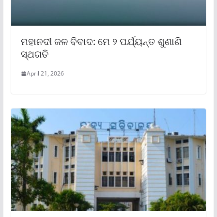
ମହାନଦୀ ଜଳ ବିବାଦ: ମେ ୨ ପର୍ଯ୍ୟନ୍ତ ଶୁଣାଣି
ସ୍ଥଗତି
April 21, 2026