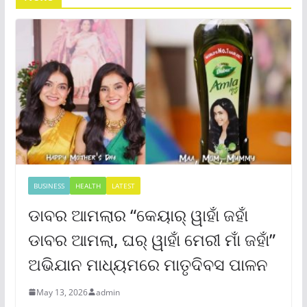
BUSINESS
HEALTH
LATEST
ଡାବର ଆମଲାର “କେୟାର୍ ୱାହାଁ ଜହାଁ
ଡାବର ଆମଲା, ଘର୍ ୱାହାଁ ମେରୀ ମାଁ ଜହାଁ”
ଅଭିଯାନ ମାଧ୍ୟମରେ ମାତୃଦିବସ ପାଳନ
May 13, 2026
admin