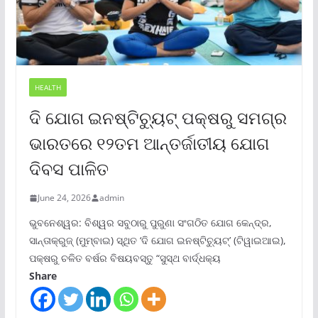
HEALTH
ଦି ଯୋଗ ଇନଷ୍ଟିଚ୍ୟୁଟ୍ ପକ୍ଷରୁ ସମଗ୍ର
ଭାରତରେ ୧୨ତମ ଆନ୍ତର୍ଜାତୀୟ ଯୋଗ
ଦିବସ ପାଳିତ
June 24, 2026
admin
ଭୁବନେଶ୍ୱର: ବିଶ୍ୱର ସବୁଠାରୁ ପୁରୁଣା ସଂଗଠିତ ଯୋଗ କେନ୍ଦ୍ର,
ସାନ୍ତାକ୍ରୁଜ୍ (ମୁମ୍ବାଇ) ସ୍ଥିତ ‘ଦି ଯୋଗ ଇନଷ୍ଟିଚ୍ୟୁଟ୍‌’ (ଟିୱାଇଆଇ),
ପକ୍ଷରୁ ଚଳିତ ବର୍ଷର ବିଷୟବସ୍ତୁ “ସୁସ୍ଥ ବାର୍ଦ୍ଧକ୍ୟ
Share