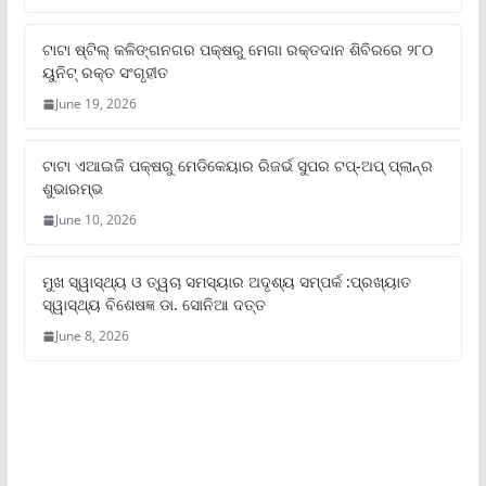
ଟାଟା ଷ୍ଟିଲ୍‌ କଳିଙ୍ଗନଗର ପକ୍ଷରୁ ମେଗା ରକ୍ତଦାନ ଶିବିରରେ ୨୮୦
ୟୁନିଟ୍‌ ରକ୍ତ ସଂଗୃହୀତ
June 19, 2026
ଟାଟା ଏଆଇଜି ପକ୍ଷରୁ ମେଡିକେୟାର ରିଜର୍ଭ ସୁପର ଟପ୍‌-ଅପ୍ ପ୍ଲାନ୍‌ର
ଶୁଭାରମ୍ଭ
June 10, 2026
ମୁଖ ସ୍ୱାସ୍ଥ୍ୟ ଓ ତ୍ୱଚା ସମସ୍ୟାର ଅଦୃଶ୍ୟ ସମ୍ପର୍କ :ପ୍ରଖ୍ୟାତ
ସ୍ୱାସ୍ଥ୍ୟ ବିଶେଷଜ୍ଞ ଡା. ସୋନିଆ ଦତ୍ତ
June 8, 2026