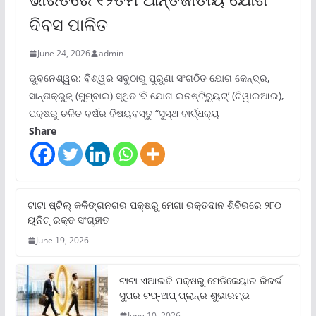
ଦିବସ ପାଳିତ
June 24, 2026
admin
ଭୁବନେଶ୍ୱର: ବିଶ୍ୱର ସବୁଠାରୁ ପୁରୁଣା ସଂଗଠିତ ଯୋଗ କେନ୍ଦ୍ର,
ସାନ୍ତାକ୍ରୁଜ୍ (ମୁମ୍ବାଇ) ସ୍ଥିତ ‘ଦି ଯୋଗ ଇନଷ୍ଟିଚ୍ୟୁଟ୍‌’ (ଟିୱାଇଆଇ),
ପକ୍ଷରୁ ଚଳିତ ବର୍ଷର ବିଷୟବସ୍ତୁ “ସୁସ୍ଥ ବାର୍ଦ୍ଧକ୍ୟ
Share
ଟାଟା ଷ୍ଟିଲ୍‌ କଳିଙ୍ଗନଗର ପକ୍ଷରୁ ମେଗା ରକ୍ତଦାନ ଶିବିରରେ ୨୮୦
ୟୁନିଟ୍‌ ରକ୍ତ ସଂଗୃହୀତ
June 19, 2026
ଟାଟା ଏଆଇଜି ପକ୍ଷରୁ ମେଡିକେୟାର ରିଜର୍ଭ
ସୁପର ଟପ୍‌-ଅପ୍ ପ୍ଲାନ୍‌ର ଶୁଭାରମ୍ଭ
June 10, 2026