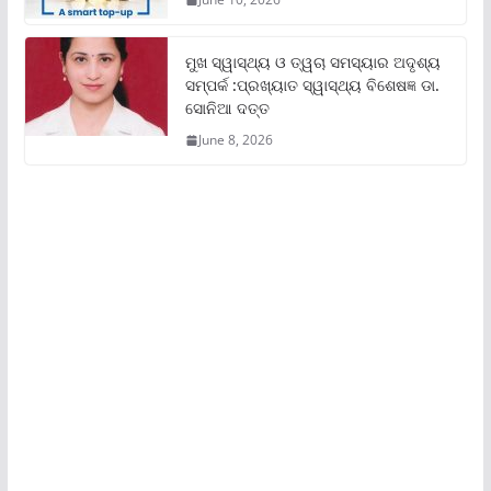
ମୁଖ ସ୍ୱାସ୍ଥ୍ୟ ଓ ତ୍ୱଚା ସମସ୍ୟାର ଅଦୃଶ୍ୟ
ସମ୍ପର୍କ :ପ୍ରଖ୍ୟାତ ସ୍ୱାସ୍ଥ୍ୟ ବିଶେଷଜ୍ଞ ଡା.
ସୋନିଆ ଦତ୍ତ
June 8, 2026