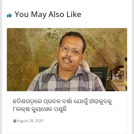
You May Also Like
ଛତିଶଗଡ଼ରେ ପ୍ରବଳ ବର୍ଷା ଯୋଗୁଁ ହୀରାକୁଦକୁ
୮ଲକ୍ଷ କ୍ୟୁସେକ ପଶୁଛି
August 28, 2020