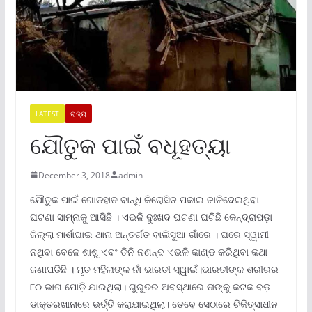
LATEST
ରାଜ୍ୟ
ଯୌତୁକ ପାଇଁ ବଧୂହତ୍ୟା
December 3, 2018
admin
ଯୌତୁକ ପାଇଁ ଗୋଡହାତ ବାନ୍ଧି କିରୋସିନ ପକାଇ ଜାଳିଦେଇଥିବା
ଘଟଣା ସାମ୍ନାକୁ ଆସିଛି । ଏଭଳି ଦୁଃଖଦ ଘଟଣା ଘଟିଛି କେନ୍ଦ୍ରାପଡ଼ା
ଜିଲ୍ଲା ମାର୍ଶାଘାଇ ଥାନା ଅନ୍ତର୍ଗତ ବାଲିସୁଆ ଗାଁରେ । ଘରେ ସ୍ୱାମୀ
ନଥିବା ବେଳେ ଶାଶୁ ଏବଂ ତିନି ନଣନ୍ଦ ଏଭଳି କାଣ୍ଡ କରିଥିବା କଥା
ଜଣାପଡିଛି । ମୃତ ମହିଳାଙ୍କ ନାଁ ଭାରତୀ ସ୍ୱାଇଁ।ଭାରତୀଙ୍କ ଶରୀରର
୮୦ ଭାଗ ପୋଡ଼ି ଯାଇଥିଲା। ଗୁରୁତର ଅବସ୍ଥାରେ ତାଙ୍କୁ କଟକ ବଡ଼
ଡାକ୍ତରଖାନାରେ ଭର୍ତ୍ତି କରାଯାଇଥିଲା। ତେବେ ସେଠାରେ ଚିକିତ୍ସାଧୀନ