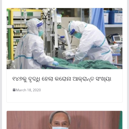
୧୪୭କୁ ବୃଦ୍ଧି ହେଲା କରୋନା ଆକ୍ରାନ୍ତ ସଂଖ୍ୟା
March 18, 2020