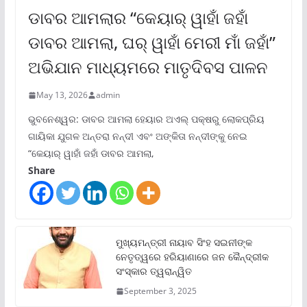
ଡାବର ଆମଲାର “କେୟାର୍ ୱାହାଁ ଜହାଁ
ଡାବର ଆମଲା, ଘର୍ ୱାହାଁ ମେରୀ ମାଁ ଜହାଁ”
ଅଭିଯାନ ମାଧ୍ୟମରେ ମାତୃଦିବସ ପାଳନ
May 13, 2026
admin
ଭୁବନେଶ୍ୱର: ଡାବର ଆମଲା ହେୟାର ଅଏଲ୍ ପକ୍ଷରୁ ଲୋକପ୍ରିୟ
ଗାୟିକା ଯୁଗଳ ଅନ୍ତରା ନନ୍ଦୀ ଏବଂ ଅଙ୍କିତା ନନ୍ଦୀଙ୍କୁ ନେଇ
“କେୟାର୍ ୱାହାଁ ଜହାଁ ଡାବର ଆମଲା,
Share
ମୁଖ୍ୟମନ୍ତ୍ରୀ ନାୟାବ ସିଂହ ସଇନୀଙ୍କ
ନେତୃତ୍ୱରେ ହରିୟାଣାରେ ଜନ କୈନ୍ଦ୍ରୀକ
ସଂସ୍କାର ତ୍ୱରାନ୍ୱିତ
September 3, 2025