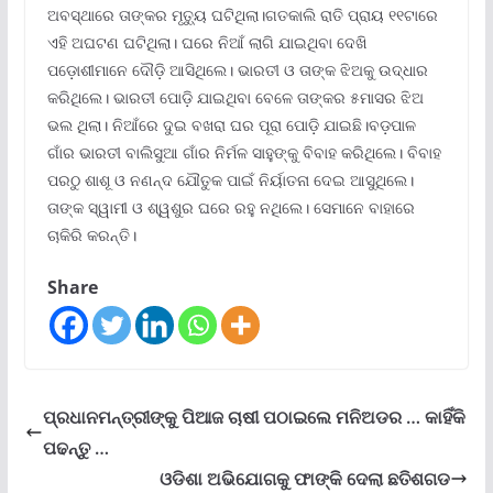
ଅବସ୍ଥାରେ ତାଙ୍କର ମୃତ୍ୟୁ ଘଟିଥିଲା।ଗତକାଲି ରାତି ପ୍ରାୟ ୧୧ଟାରେ
ଏହି ଅଘଟଣ ଘଟିଥିଲା। ଘରେ ନିଆଁ ଲାଗି ଯାଇଥିବା ଦେଖି
ପଡ଼ୋଶୀମାନେ ଦୌଡ଼ି ଆସିଥିଲେ। ଭାରତୀ ଓ ତାଙ୍କ ଝିଅକୁ ଉଦ୍ଧାର
କରିଥିଲେ। ଭାରତୀ ପୋଡ଼ି ଯାଇଥିବା ବେଳେ ତାଙ୍କର ୫ମାସର ଝିଅ
ଭଲ ଥିଲା। ନିଆଁରେ ଦୁଇ ବଖରା ଘର ପୂରା ପୋଡ଼ି ଯାଇଛି।ବଡ଼ପାଳ
ଗାଁର ଭାରତୀ ବାଲିସୁଆ ଗାଁର ନିର୍ମଳ ସାହୁଙ୍କୁ ବିବାହ କରିଥିଲେ। ବିବାହ
ପରଠୁ ଶାଶୂ ଓ ନଣନ୍ଦ ଯୌତୁକ ପାଇଁ ନିର୍ୟାତନା ଦେଇ ଆସୁଥିଲେ।
ତାଙ୍କ ସ୍ୱାମୀ ଓ ଶ୍ୱଶୁର ଘରେ ରହୁ ନଥିଲେ। ସେମାନେ ବାହାରେ
ଚାକିରି କରନ୍ତି।
Share
ପ୍ରଧାନମନ୍ତ୍ରୀଙ୍କୁ ପିଆଜ ଚାଷୀ ପଠାଇଲେ ମନିଅଡର … କାହିଁକି
ପଢନ୍ତୁ …
ଓଡିଶା ଅଭିଯୋଗକୁ ଫାଙ୍କି ଦେଲା ଛତିଶଗଡ