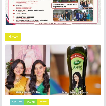
News
BUSINESS
HEALTH
LATEST