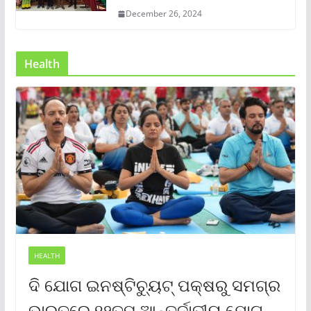
December 26, 2024
Health
HEALTH
ଦି ଯୋଗ ଇନଷ୍ଟିଚ୍ୟୁଟ୍ ପକ୍ଷରୁ ସମଗ୍ର
ଭାରତରେ ୧୨ତମ ଆନ୍ତର୍ଜାତୀୟ ଯୋଗ