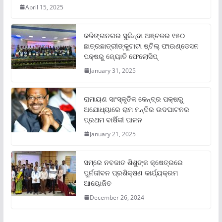
April 15, 2025
କଳିଙ୍ଗନଗର ସୁକିନ୍ଦା ଅଞ୍ଚଳର ୧୫୦
ଛାତ୍ରଛାତ୍ରୀଙ୍କୁଟାଟା ଷ୍ଟିଲ୍ ଫାଉଣ୍ଡେସନ
ପକ୍ଷରୁ ଜ୍ୟୋତି ଫେଲୋସିପ୍‌
January 31, 2025
ରାମାୟଣ ସାଂସ୍କୃତିକ କେନ୍ଦ୍ର ପକ୍ଷରୁ
ଅଯୋଧ୍ୟାରେ ରାମ ମନ୍ଦିର ଉଦଘାଟନର
ପ୍ରଥମ ବାର୍ଷିକୀ ପାଳନ
January 21, 2025
ସମ୍‌ରେ ନବଜାତ ଶିଶୁଙ୍କ କ୍ଷେତ୍ରରେ
ପୁର୍ନଜୀବନ ପ୍ରଶିକ୍ଷଣ କାର୍ଯ୍ୟକ୍ରମ
ଆୟୋଜିତ
December 26, 2024