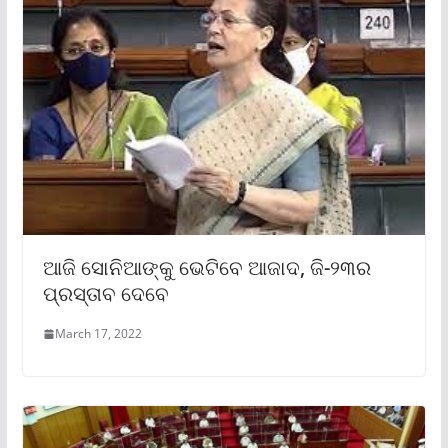
ଆଜି ସୋନିଆଙ୍କୁ ଭେଟିବେ ଆଜାଦ, ଜି-୨୩ର
ପ୍ରସ୍ତାବ ଦେବେ
March 17, 2022