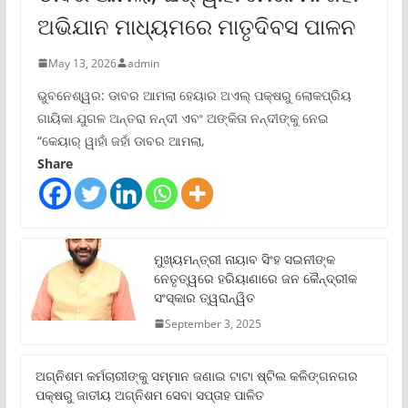
ଅଭିଯାନ ମାଧ୍ୟମରେ ମାତୃଦିବସ ପାଳନ
May 13, 2026
admin
ଭୁବନେଶ୍ୱର: ଡାବର ଆମଲା ହେୟାର ଅଏଲ୍ ପକ୍ଷରୁ ଲୋକପ୍ରିୟ
ଗାୟିକା ଯୁଗଳ ଅନ୍ତରା ନନ୍ଦୀ ଏବଂ ଅଙ୍କିତା ନନ୍ଦୀଙ୍କୁ ନେଇ
“କେୟାର୍ ୱାହାଁ ଜହାଁ ଡାବର ଆମଲା,
Share
ମୁଖ୍ୟମନ୍ତ୍ରୀ ନାୟାବ ସିଂହ ସଇନୀଙ୍କ
ନେତୃତ୍ୱରେ ହରିୟାଣାରେ ଜନ କୈନ୍ଦ୍ରୀକ
ସଂସ୍କାର ତ୍ୱରାନ୍ୱିତ
September 3, 2025
ଅଗ୍ନିଶମ କର୍ମଚାରୀଙ୍କୁ ସମ୍ମାନ ଜଣାଇ ଟାଟା ଷ୍ଟିଲ କଳିଙ୍ଗନଗର
ପକ୍ଷରୁ ଜାତୀୟ ଅଗ୍ନିଶମ ସେବା ସପ୍ତାହ ପାଳିତ