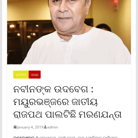
LATEST
ରାଜ୍ୟ
ନବୀନଙ୍କ ଉଦବେଗ :
ମୟୁରଭଞ୍ଜରେ ଜାତୀୟ
ରାଜପଥ ପାଲଟିଛି ମରଣଯନ୍ତା
January 4, 2019
admin
ଭୁବନେଶ୍ବର ()
ପ୍ରଧାନମନ୍ତ୍ରୀ ନରେନ୍ଦ୍ର ମୋଦିଙ୍କ ବାରିପଦା