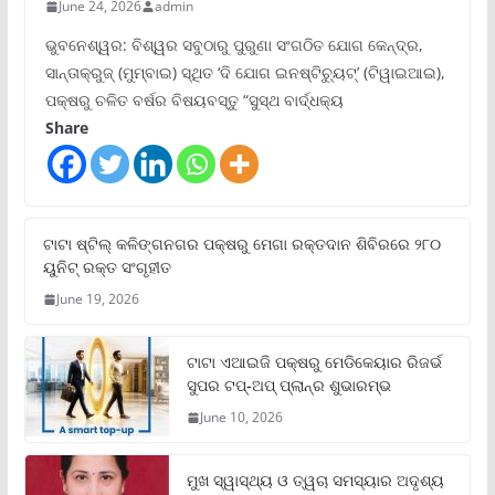
June 24, 2026
admin
ଭୁବନେଶ୍ୱର: ବିଶ୍ୱର ସବୁଠାରୁ ପୁରୁଣା ସଂଗଠିତ ଯୋଗ କେନ୍ଦ୍ର,
ସାନ୍ତାକ୍ରୁଜ୍ (ମୁମ୍ବାଇ) ସ୍ଥିତ ‘ଦି ଯୋଗ ଇନଷ୍ଟିଚ୍ୟୁଟ୍‌’ (ଟିୱାଇଆଇ),
ପକ୍ଷରୁ ଚଳିତ ବର୍ଷର ବିଷୟବସ୍ତୁ “ସୁସ୍ଥ ବାର୍ଦ୍ଧକ୍ୟ
Share
ଟାଟା ଷ୍ଟିଲ୍‌ କଳିଙ୍ଗନଗର ପକ୍ଷରୁ ମେଗା ରକ୍ତଦାନ ଶିବିରରେ ୨୮୦
ୟୁନିଟ୍‌ ରକ୍ତ ସଂଗୃହୀତ
June 19, 2026
ଟାଟା ଏଆଇଜି ପକ୍ଷରୁ ମେଡିକେୟାର ରିଜର୍ଭ
ସୁପର ଟପ୍‌-ଅପ୍ ପ୍ଲାନ୍‌ର ଶୁଭାରମ୍ଭ
June 10, 2026
ମୁଖ ସ୍ୱାସ୍ଥ୍ୟ ଓ ତ୍ୱଚା ସମସ୍ୟାର ଅଦୃଶ୍ୟ