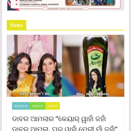
News
BUSINESS
HEALTH
LATEST
ଡାବର ଆମଲାର “କେୟାର୍ ୱାହାଁ ଜହାଁ
ଡାବର ଆମଲା, ଘର୍ ୱାହାଁ ମେରୀ ମାଁ ଜହାଁ”