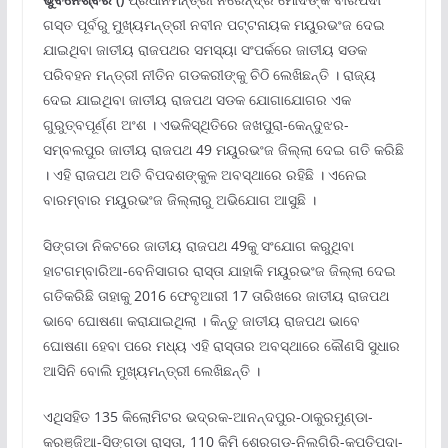
ଗସ୍ତ ପୂର୍ବରୁ ମୁଖ୍ୟମନ୍ତ୍ରୀ ନବୀନ ପଟ୍ଟନାୟକ ମୟୁରଭଂଜ ଦେଇ
ଯାଇଥିବା ଜାତୀୟ ରାଜପଥର ସମସ୍ୟା ସଂପର୍କରେ ଜାତୀୟ ସଡକ
ପରିବହନ ମନ୍ତ୍ରୀ ନୀତିନ ଗଡକରୀଙ୍କୁ ଚିଠି ଲେଖିଛନ୍ତି । ରାଜ୍ୟ
ଦେଇ ଯାଇଥିବା ଜାତୀୟ ରାଜପଥ ସଡକ ଯୋଗାଯୋଗର ଏକ
ଗୁରୁତ୍ବପୂର୍ଣ୍ଣ ଅଂଶ । ଏଭଳିସ୍ଥିତିରେ ଜଖପୁରା-କେନ୍ଦୁଝର-
ସମ୍ବଲପୁର ଜାତୀୟ ରାଜପଥ 49 ମୟୁରଭଂଜ ଜିଲ୍ଲା ଦେଇ ଗତି କରିଛି
। ଏହି ରାଜପଥ ଅତି ବିପଦଶଙ୍କୁଳ ଅବସ୍ଥାରେ ରହିଛି । ଏନେଇ
ବାରମ୍ବାର ମୟୁରଭଂଜ ଜିଲ୍ଲାରୁ ଅଭିଯୋଗ ଆସୁଛି ।
ସିଙ୍ଗଡା ନିକଟରେ ଜାତୀୟ ରାଜପଥ 49କୁ ସଂଯୋଗ କରୁଥିବା
ହାଟଗମ୍ବାରିଆ-ବେନିସାଗର ରାସ୍ତା ଯାହାକି ମୟୁରଭଂଜ ଜିଲ୍ଲା ଦେଇ
ଗତିକରିଛି ତାହାକୁ 2016 ଫେବୃଆରୀ 17 ତାରିଖରେ ଜାତୀୟ ରାଜପଥ
ଭାବେ ଘୋଷଣା କରାଯାଇଥିଲା । କିନ୍ତୁ ଜାତୀୟ ରାଜପଥ ଭାବେ
ଘୋଷଣା ହେବା ପରେ ମଧ୍ୟ ଏହି ରାସ୍ତାର ଅବସ୍ଥାରେ କୌଣସି ସୁଧାର
ଆସିନି ବୋଲି ମୁଖ୍ୟମନ୍ତ୍ରୀ ଲେଖିଛନ୍ତି ।
ଏଥିସହିତ 135 କିଲୋମିଟର ଭଦ୍ରକ-ଆନନ୍ଦପୁର-ଠାକୁରମୁଣ୍ଡା-
କରଞ୍ଜିଆ-ସିଙ୍ଗଡା ରାସ୍ତା, 110 କିମି ଶେରଗଡ-ନିଲଗିରି-କପତିପଦା-