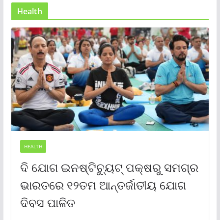
Health
HEALTH
ଦି ଯୋଗ ଇନଷ୍ଟିଚ୍ୟୁଟ୍ ପକ୍ଷରୁ ସମଗ୍ର
ଭାରତରେ ୧୨ତମ ଆନ୍ତର୍ଜାତୀୟ ଯୋଗ
ଦିବସ ପାଳିତ