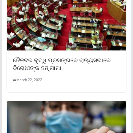
ତୈଳଦର ବୃଦ୍ଧି ପ୍ରସଙ୍ଗରେ ରାଜ୍ୟସଭାରେ
ବିରୋଧୀଙ୍କ ହଙ୍ଗାମା
March 22, 2022