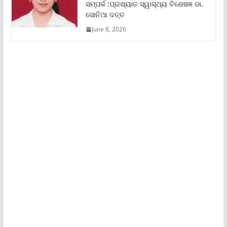
ସମ୍ପର୍କ :ପ୍ରଖ୍ୟାତ ସ୍ୱାସ୍ଥ୍ୟ ବିଶେଷଜ୍ଞ ଡା.
ସୋନିଆ ଦତ୍ତ
June 8, 2026