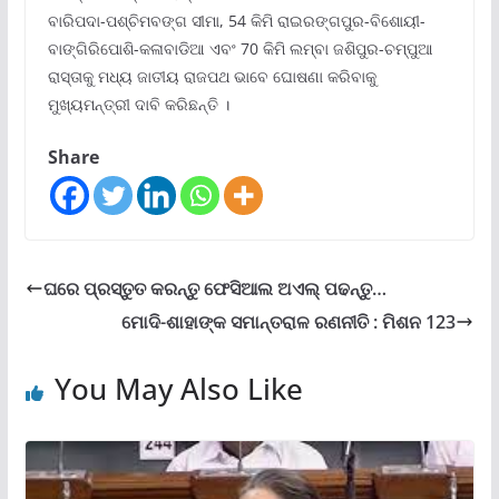
ବାରିପଦା-ପଶ୍ଚିମବଙ୍ଗ ସୀମା, 54 କିମି ରାଇରଙ୍ଗପୁର-ବିଶୋୟୀ-
ବାଙ୍ଗିରିପୋଶି-କଳାବାଡିଆ ଏବଂ 70 କିମି ଲମ୍ବା ଜଶିପୁର-ଚମ୍ପୁଆ
ରାସ୍ତାକୁ ମଧ୍ୟ ଜାତୀୟ ରାଜପଥ ଭାବେ ଘୋଷଣା କରିବାକୁ
ମୁଖ୍ୟମନ୍ତ୍ରୀ ଦାବି କରିଛନ୍ତି ।
Share
ଘରେ ପ୍ରସ୍ତୁତ କରନ୍ତୁ ଫେସିଆଲ ଅଏଲ୍ ପଢନ୍ତୁ…
ମୋଦି-ଶାହାଙ୍କ ସମାନ୍ତରାଳ ରଣନୀତି : ମିଶନ 123
You May Also Like