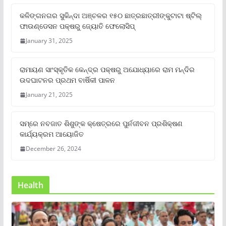
କଳିଙ୍ଗନଗର ସୁକିନ୍ଦା ଅଞ୍ଚଳର ୧୫୦ ଛାତ୍ରଛାତ୍ରୀଙ୍କୁଟାଟା ଷ୍ଟିଲ୍
ଫାଉଣ୍ଡେସନ ପକ୍ଷରୁ ଜ୍ୟୋତି ଫେଲୋସିପ୍‌
January 31, 2025
ରାମାୟଣ ସାଂସ୍କୃତିକ କେନ୍ଦ୍ର ପକ୍ଷରୁ ଅଯୋଧ୍ୟାରେ ରାମ ମନ୍ଦିର
ଉଦଘାଟନର ପ୍ରଥମ ବାର୍ଷିକୀ ପାଳନ
January 21, 2025
ସମ୍‌ରେ ନବଜାତ ଶିଶୁଙ୍କ କ୍ଷେତ୍ରରେ ପୁର୍ନଜୀବନ ପ୍ରଶିକ୍ଷଣ
କାର୍ଯ୍ୟକ୍ରମ ଆୟୋଜିତ
December 26, 2024
Health