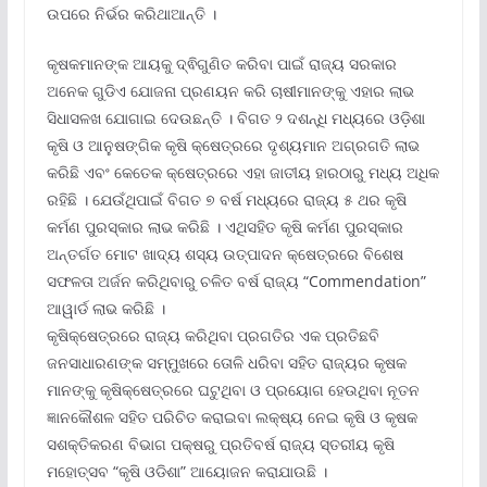
ଉପରେ ନିର୍ଭର କରିଥାଆନ୍ତି ।
କୃଷକମାନଙ୍କ ଆୟକୁ ଦ୍ଵିଗୁଣିତ କରିବା ପାଇଁ ରାଜ୍ୟ ସରକାର
ଅନେକ ଗୁଡିଏ ଯୋଜନା ପ୍ରଣୟନ କରି ଚାଷୀମାନଙ୍କୁ ଏହାର ଲାଭ
ସିଧାସଳଖ ଯୋଗାଇ ଦେଉଛନ୍ତି । ବିଗତ ୨ ଦଶନ୍ଧି ମଧ୍ୟରେ ଓଡ଼ିଶା
କୃଷି ଓ ଆନୁଷଙ୍ଗିକ କୃଷି କ୍ଷେତ୍ରରେ ଦୃଶ୍ୟମାନ ଅଗ୍ରଗତି ଲାଭ
କରିଛି ଏବଂ କେତେକ କ୍ଷେତ୍ରରେ ଏହା ଜାତୀୟ ହାରଠାରୁ ମଧ୍ୟ ଅଧିକ
ରହିଛି । ଯେଉଁଥିପାଇଁ ବିଗତ ୭ ବର୍ଷ ମଧ୍ୟରେ ରାଜ୍ୟ ୫ ଥର କୃଷି
କର୍ମଣ ପୁରସ୍କାର ଲାଭ କରିଛି । ଏଥିସହିତ କୃଷି କର୍ମଣ ପୁରସ୍କାର
ଅନ୍ତର୍ଗତ ମୋଟ ଖାଦ୍ୟ ଶସ୍ୟ ଉତ୍ପାଦନ କ୍ଷେତ୍ରରେ ବିଶେଷ
ସଫଳତା ଅର୍ଜନ କରିଥିବାରୁ ଚଳିତ ବର୍ଷ ରାଜ୍ୟ “Commendation”
ଆୱାର୍ଡ ଲାଭ କରିଛି ।
କୃଷିକ୍ଷେତ୍ରରେ ରାଜ୍ୟ କରିଥିବା ପ୍ରଗତିର ଏକ ପ୍ରତିଛବି
ଜନସାଧାରଣଙ୍କ ସମ୍ମୁଖରେ ତୋଳି ଧରିବା ସହିତ ରାଜ୍ୟର କୃଷକ
ମାନଙ୍କୁ କୃଷିକ୍ଷେତ୍ରରେ ଘଟୁଥିବା ଓ ପ୍ରୟୋଗ ହେଉଥିବା ନୂତନ
ଜ୍ଞାନକୌଶଳ ସହିତ ପରିଚିତ କରାଇବା ଲକ୍ଷ୍ୟ ନେଇ କୃଷି ଓ କୃଷକ
ସଶକ୍ତିକରଣ ବିଭାଗ ପକ୍ଷରୁ ପ୍ରତିବର୍ଷ ରାଜ୍ୟ ସ୍ତରୀୟ କୃଷି
ମହୋତ୍ସବ “କୃଷି ଓଡିଶା” ଆୟୋଜନ କରାଯାଉଛି ।