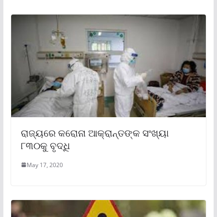
ରାଜ୍ୟରେ କରୋନା ଆକ୍ରାନ୍ତଙ୍କ ସଂଖ୍ୟା
୮୩୦କୁ ବୃଦ୍ଧି
May 17, 2020