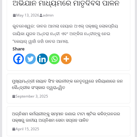
ଅଭିଯାନ ମାଧ୍ୟମରେ ମାତୃଦିବସ ପାଳନ
May 13, 2026
admin
ଭୁବନେଶ୍ୱର: ଡାବର ଆମଲା ହେୟାର ଅଏଲ୍ ପକ୍ଷରୁ ଲୋକପ୍ରିୟ
ଗାୟିକା ଯୁଗଳ ଅନ୍ତରା ନନ୍ଦୀ ଏବଂ ଅଙ୍କିତା ନନ୍ଦୀଙ୍କୁ ନେଇ
“କେୟାର୍ ୱାହାଁ ଜହାଁ ଡାବର ଆମଲା,
Share
ମୁଖ୍ୟମନ୍ତ୍ରୀ ନାୟାବ ସିଂହ ସଇନୀଙ୍କ ନେତୃତ୍ୱରେ ହରିୟାଣାରେ ଜନ
କୈନ୍ଦ୍ରୀକ ସଂସ୍କାର ତ୍ୱରାନ୍ୱିତ
September 3, 2025
ଅଗ୍ନିଶମ କର୍ମଚାରୀଙ୍କୁ ସମ୍ମାନ ଜଣାଇ ଟାଟା ଷ୍ଟିଲ କଳିଙ୍ଗନଗର
ପକ୍ଷରୁ ଜାତୀୟ ଅଗ୍ନିଶମ ସେବା ସପ୍ତାହ ପାଳିତ
April 15, 2025