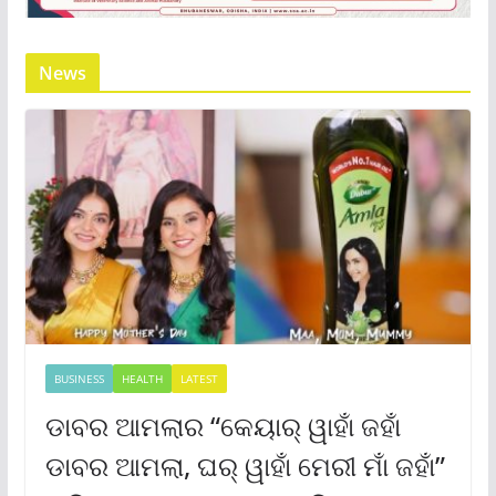
News
BUSINESS
HEALTH
LATEST
ଡାବର ଆମଲାର “କେୟାର୍ ୱାହାଁ ଜହାଁ
ଡାବର ଆମଲା, ଘର୍ ୱାହାଁ ମେରୀ ମାଁ ଜହାଁ”