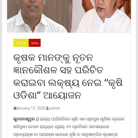
LATEST
ରାଜ୍ୟ
କୃଷକ ମାନଙ୍କୁ ନୂତନ
ଜ୍ଞାନକୌଶଳ ସହ ପରିଚିତ
କରାଇବା ଲକ୍ଷ୍ୟ ନେଇ “କୃଷି
ଓଡିଶା” ଆୟୋଜନ
January 17, 2020
admin
ଭୁବନେଶ୍ୱର ()
ରାଜ୍ୟ ଅର୍ଥନୀତିରେ କୃଷି ଏକ ପ୍ରମୁଖ ଭୂମିକା ଗ୍ରହଣ
କରିଥିବା ବେଳେ ରାଜ୍ୟର ପ୍ରାୟ ୬୨ ପ୍ରତିଶତ ଜନସାଧାରଣ
ପ୍ରତ୍ୟକ୍ଷ ବା ପରୋକ୍ଷ ଭାବରେ କୃଷି ଓ ଆନୁଷଙ୍ଗିକ କ୍ଷେତ୍ର