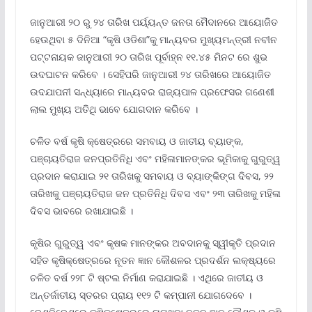
ଜାନୁଆରୀ ୨୦ ରୁ ୨୪ ତାରିଖ ପର୍ୟ୍ୟନ୍ତ ଜନତା ମୈଦାନରେ ଆୟୋଜିତ
ହେଉଥିବା ୫ ଦିନିଆ “କୃଷି ଓଡିଶା”କୁ ମାନ୍ୟବର ମୁଖ୍ୟମନ୍ତ୍ରୀ ନବୀନ
ପଟ୍ଟନାୟକ ଜାନୁଆରୀ ୨୦ ତାରିଖ ପୂର୍ବାହ୍ନ ୧୧.୪୫ ମିନଟ ରେ ଶୁଭ
ଉଦଘାଟନ କରିବେ । ସେହିପରି ଜାନୁଆରୀ ୨୪ ତାରିଖରେ ଆୟୋଜିତ
ଉଦଯାପନୀ ସନ୍ଧ୍ୟାରେ ମାନ୍ୟବର ରାଜ୍ୟପାଳ ପ୍ରଫେସର ଗଣେଶୀ
ଲାଲ ମୁଖ୍ୟ ଅତିଥି ଭାବେ ଯୋଗଦାନ କରିବେ ।
ଚଳିତ ବର୍ଷ କୃଷି କ୍ଷେତ୍ରରେ ସମବାୟ ଓ ଜାତୀୟ ବ୍ୟାଙ୍କ,
ପଞ୍ଚାୟତିରାଜ ଜନପ୍ରତିନିଧି ଏବଂ ମହିଳାମାନଙ୍କର ଭୂମିକାକୁ ଗୁରୁତ୍ୱ
ପ୍ରଦାନ କରାଯାଇ ୨୧ ତାରିଖକୁ ସମବାୟ ଓ ବ୍ୟାଙ୍କିଙ୍ଗ ଦିବସ, ୨୨
ତାରିଖକୁ ପଞ୍ଚାୟତିରାଜ ଜନ ପ୍ରତିନିଧି ଦିବସ ଏବଂ ୨୩ ତାରିଖକୁ ମହିଳା
ଦିବସ ଭାବରେ ରଖାଯାଇଛି ।
କୃଷିର ଗୁରୁତ୍ୱ ଏବଂ କୃଷକ ମାନଙ୍କର ଅବଦାନକୁ ସ୍ୱୀକୃତି ପ୍ରଦାନ
ସହିତ କୃଷିକ୍ଷେତ୍ରରେ ନୂତନ ଜ୍ଞାନ କୌଶଳର ପ୍ରଦର୍ଶନ ଲକ୍ଷ୍ୟରେ
ଚଳିତ ବର୍ଷ ୨୨୮ ଟି ଷ୍ଟଲ ନିର୍ମାଣ କରାଯାଇଛି । ଏଥିରେ ଜାତୀୟ ଓ
ଅନ୍ତର୍ଜାତୀୟ ସ୍ତରର ପ୍ରାୟ ୧୧୨ ଟି କମ୍ପାନୀ ଯୋଗଦେବେ ।