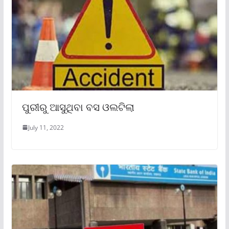
ପୁରୀରୁ ଆସୁଥିବା ବସ ଓଲଟିଲା
July 11, 2022