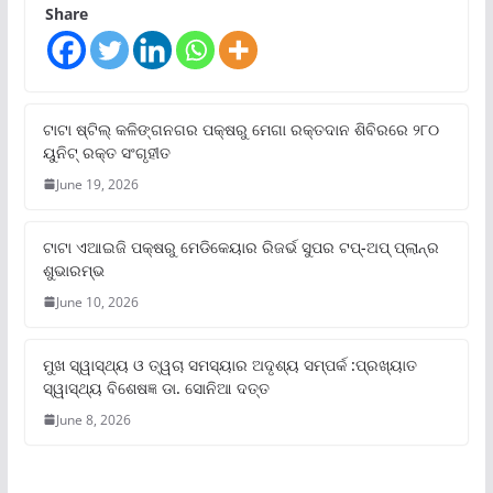
Share
ଟାଟା ଷ୍ଟିଲ୍‌ କଳିଙ୍ଗନଗର ପକ୍ଷରୁ ମେଗା ରକ୍ତଦାନ ଶିବିରରେ ୨୮୦
ୟୁନିଟ୍‌ ରକ୍ତ ସଂଗୃହୀତ
June 19, 2026
ଟାଟା ଏଆଇଜି ପକ୍ଷରୁ ମେଡିକେୟାର ରିଜର୍ଭ ସୁପର ଟପ୍‌-ଅପ୍ ପ୍ଲାନ୍‌ର
ଶୁଭାରମ୍ଭ
June 10, 2026
ମୁଖ ସ୍ୱାସ୍ଥ୍ୟ ଓ ତ୍ୱଚା ସମସ୍ୟାର ଅଦୃଶ୍ୟ ସମ୍ପର୍କ :ପ୍ରଖ୍ୟାତ
ସ୍ୱାସ୍ଥ୍ୟ ବିଶେଷଜ୍ଞ ଡା. ସୋନିଆ ଦତ୍ତ
June 8, 2026