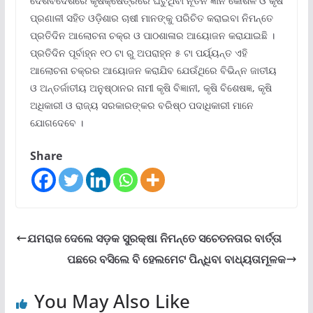
ଦେଶବିଦେଶରେ କୃଷିକ୍ଷେତ୍ରରେ ଘଟୁଥିବା ନୂତନ ଜ୍ଞାନ କୌଶଳ ଓ କୃଷି
ପ୍ରଣାଳୀ ସହିତ ଓଡ଼ିଶାର ଚାଷୀ ମାନଙ୍କୁ ପରିଚିତ କରାଇବା ନିମନ୍ତେ
ପ୍ରତିଦିନ ଆଲୋଚନା ଚକ୍ର ଓ ପାଠଶାଳାର ଆୟୋଜନ କରାଯାଇଛି ।
ପ୍ରତିଦିନ ପୂର୍ବାହ୍ନ ୧୦ ଟା ରୁ ଅପରାହ୍ନ ୫ ଟା ପର୍ୟ୍ୟନ୍ତ ଏହି
ଆଲୋଚନା ଚକ୍ରର ଆୟୋଜନ କରାଯିବ ଯେଉଁଥିରେ ବିଭିନ୍ନ ଜାତୀୟ
ଓ ଅନ୍ତର୍ଜାତୀୟ ଅନୁଷ୍ଠାନର ନାମୀ କୃଷି ବିଜ୍ଞାନୀ, କୃଷି ବିଶେଷଜ୍ଞ, କୃଷି
ଅଧିକାରୀ ଓ ରାଜ୍ୟ ସରକାରଙ୍କର ବରିଷ୍ଠ ପଦାଧିକାରୀ ମାନେ
ଯୋଗଦେବେ ।
Share
ଯମରାଜ ଦେଲେ ସଡ଼କ ସୁରକ୍ଷା ନିମନ୍ତେ ସଚେତନତାର ବାର୍ତ୍ତା
ପଛରେ ବସିଲେ ବି ହେଲମେଟ ପିନ୍ଧିବା ବାଧ୍ୟତାମୂଳକ
You May Also Like