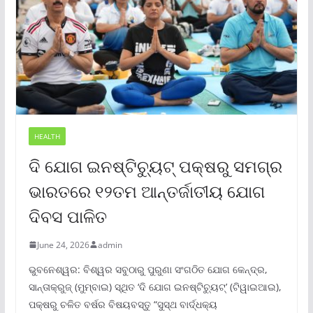
HEALTH
ଦି ଯୋଗ ଇନଷ୍ଟିଚ୍ୟୁଟ୍ ପକ୍ଷରୁ ସମଗ୍ର
ଭାରତରେ ୧୨ତମ ଆନ୍ତର୍ଜାତୀୟ ଯୋଗ
ଦିବସ ପାଳିତ
June 24, 2026
admin
ଭୁବନେଶ୍ୱର: ବିଶ୍ୱର ସବୁଠାରୁ ପୁରୁଣା ସଂଗଠିତ ଯୋଗ କେନ୍ଦ୍ର,
ସାନ୍ତାକ୍ରୁଜ୍ (ମୁମ୍ବାଇ) ସ୍ଥିତ ‘ଦି ଯୋଗ ଇନଷ୍ଟିଚ୍ୟୁଟ୍‌’ (ଟିୱାଇଆଇ),
ପକ୍ଷରୁ ଚଳିତ ବର୍ଷର ବିଷୟବସ୍ତୁ “ସୁସ୍ଥ ବାର୍ଦ୍ଧକ୍ୟ