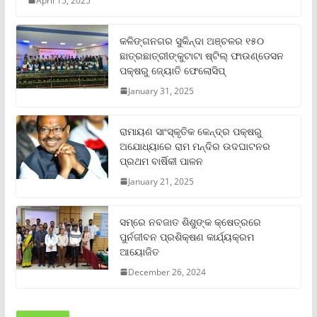
April 15, 2025
କଳିଙ୍ଗନଗର ସୁକିନ୍ଦା ଅଞ୍ଚଳର ୧୫୦
ଛାତ୍ରଛାତ୍ରୀଙ୍କୁଟାଟା ଷ୍ଟିଲ୍ ଫାଉଣ୍ଡେସନ
ପକ୍ଷରୁ ଜ୍ୟୋତି ଫେଲୋସିପ୍‌
January 31, 2025
ରାମାୟଣ ସାଂସ୍କୃତିକ କେନ୍ଦ୍ର ପକ୍ଷରୁ
ଅଯୋଧ୍ୟାରେ ରାମ ମନ୍ଦିର ଉଦଘାଟନର
ପ୍ରଥମ ବାର୍ଷିକୀ ପାଳନ
January 21, 2025
ସମ୍‌ରେ ନବଜାତ ଶିଶୁଙ୍କ କ୍ଷେତ୍ରରେ
ପୁର୍ନଜୀବନ ପ୍ରଶିକ୍ଷଣ କାର୍ଯ୍ୟକ୍ରମ
ଆୟୋଜିତ
December 26, 2024