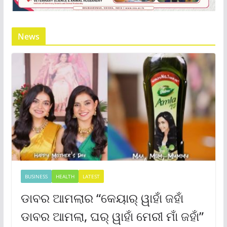
News
BUSINESS
HEALTH
LATEST
ଡାବର ଆମଲାର “କେୟାର୍ ୱାହାଁ ଜହାଁ
ଡାବର ଆମଲା, ଘର୍ ୱାହାଁ ମେରୀ ମାଁ ଜହାଁ”