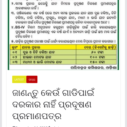
LATEST
ରାଜ୍ୟ
ଜାଣନ୍ତୁ କେଉଁ ଗାଡିପାଇଁ
ଦରକାର ନାହିଁ ପ୍ରଦୂଷଣ
ପ୍ରମାଣପତ୍ର