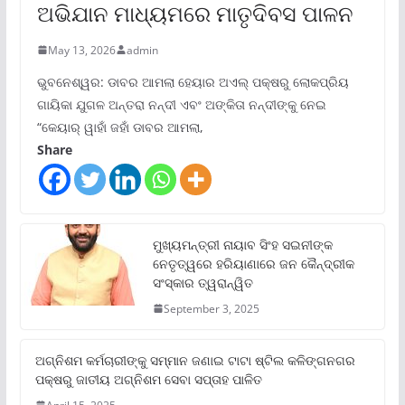
ଅଭିଯାନ ମାଧ୍ୟମରେ ମାତୃଦିବସ ପାଳନ
May 13, 2026
admin
ଭୁବନେଶ୍ୱର: ଡାବର ଆମଲା ହେୟାର ଅଏଲ୍ ପକ୍ଷରୁ ଲୋକପ୍ରିୟ
ଗାୟିକା ଯୁଗଳ ଅନ୍ତରା ନନ୍ଦୀ ଏବଂ ଅଙ୍କିତା ନନ୍ଦୀଙ୍କୁ ନେଇ
“କେୟାର୍ ୱାହାଁ ଜହାଁ ଡାବର ଆମଲା,
Share
ମୁଖ୍ୟମନ୍ତ୍ରୀ ନାୟାବ ସିଂହ ସଇନୀଙ୍କ
ନେତୃତ୍ୱରେ ହରିୟାଣାରେ ଜନ କୈନ୍ଦ୍ରୀକ
ସଂସ୍କାର ତ୍ୱରାନ୍ୱିତ
September 3, 2025
ଅଗ୍ନିଶମ କର୍ମଚାରୀଙ୍କୁ ସମ୍ମାନ ଜଣାଇ ଟାଟା ଷ୍ଟିଲ କଳିଙ୍ଗନଗର
ପକ୍ଷରୁ ଜାତୀୟ ଅଗ୍ନିଶମ ସେବା ସପ୍ତାହ ପାଳିତ