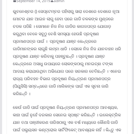
September 14, 2019
admin
ଭୁବନେଶ୍ବର () ସେପ୍ଟେମ୍ବର ପହିଲାରୁ ସାରା ଦେଶରେ ଦେଶରେ ନୂଆ
ମୋଟର ଯାନ ଆଇନ ଲାଗୁ ହେବା ପରେ ଗାଡି ଚଳକଙ୍କ ମୁଣ୍ଡରେ
ଚଡକ ପଡିଛି । ସେମାନେ ନିଜ ନିଜ ଗାଡିର କାଗଜପତ୍ର ଯୋଗାଡ଼
କରୁଥିବା ବେଳେ ସବୁଠୁ ବେଶି ସମସ୍ୟା ହେଉଛି ପ୍ରଦୂଷଣ
ପ୍ରମାଣପତ୍ର ପାଇଁ । ପ୍ରଦୂଷଣ ଯାଞ୍ଚ କେନ୍ଦ୍ରରେ
ଗାଡିମାନଙ୍କର ଲାଗୁଛି ଲମ୍ବା ଧାଡି । ଲୋକେ ନିଜ ନିଜ ଯାନବାହନ ଧରି
ପ୍ରଦୂଷଣ ଯାଞ୍ଚ କରିବାକୁ ପହଞ୍ଚୁଛନ୍ତି । ପ୍ରଦୂଷଣ ଯାଞ୍ଚ
କେନ୍ଦ୍ରରେ ଅସାଧୁ ଉପାୟରେ ଲୋକଙ୍କଠାରୁ ମନଇଚ୍ଛା ଟଙ୍କା
ଆଦାୟ କରାଯାଉଥିବା ଅଭିଯୋଗ ପରେ ସରକାର ଚେତିଛନ୍ତି । ଏନେଇ
ରାଜ୍ୟ ପରିବହନ ବିଭାଗ ପ୍ରଦୂଷଣ ନିୟନ୍ତ୍ରଣ ପ୍ରମାଣପତ୍ର
(ପିୟୁସିସି) ସମ୍ବନ୍ଧରେ ଗାଡି ମାଲିକଙ୍କ ପାଇଁ ଏକ ସୂଚନା ଜାରି
କରିଛନ୍ତି ।
କେଉଁ ଗାଡି ପାଇଁ ପ୍ରଦୂଷଣ ନିୟନ୍ତ୍ରଣ ପ୍ରମାଣପତ୍ର ଆବଶ୍ୟକ,
କାହା ପାଇଁ ନୁହେଁ ଦରକାର ସେନେଇ ସ୍ପଷ୍ଟ କରିଛନ୍ତି । ଇଲେକ୍ଟ୍ରିକ
ଯାନ ତଥା ପଞ୍ଜୀକରଣ ତାରିଖଠାରୁ ଏକ ବର୍ଷ ମଧ୍ୟରେ କୌଣସି ଗାଡି
ପାଇଁ ପଲ୍ୟୁସନ କଣ୍ଟ୍ରୋଲ ସାର୍ଟିଫିକେଟ୍ ଆବଶ୍ୟକ ନାହିଁ । କିନ୍ତୁ ଏକ