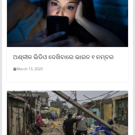
ଅଶ୍ଳୀଳ ଭିଡିଓ ଦେଖିବାରେ ଭାରତ ୧ ନମ୍ବର
March 13, 2020