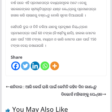
ବର୍ଷ ପରେ ଏହି ପ୍ରମାଣପତ୍ର ବାଧ୍ୟତାମୂଳକ ଅଟେ। ତେଣୁ
ସରକାରଙ୍କର ସ୍ବୀକୃତିପ୍ରାପ୍ତ ଯାଞ୍ଚ କେନ୍ଦ୍ରରୁ ପ୍ରମାଣପତ୍ର
ହାସଲ କରି ଚାଲାଣରୁ ବଞ୍ଚନ୍ତୁ ବୋଲି ସୂଚନା ଦିଆଯାଇଛି ।
ସେହିପରି ଦୁଇ ଓ ତିନି ଚକିଆ ଯାନକୁ ପ୍ରଦୂଷଣ ନିୟନ୍ତ୍ରଣ
ପ୍ରମାଣପତ୍ର ପାଇଁ 60 ଟଙ୍କା (ଜିଏସ୍‌ଟିକୁ ଛାଡି), ହାଲକା ମୋଟର
ଯାନ ପାଇଁ 100 ଟଙ୍କା, ମଧ୍ୟମ ଓ ଭାରି ମୋଟର ଯାନ ପାଇଁ 150
ଟଙ୍କା ଦେୟ ରଖାଯାଇଛି ।
Share
ଶନିବାର : ଆଜି କେଉଁ ରାଶି ପାଇଁ କେମିତି ରହିବ ଦିନ ଜାଣନ୍ତୁ
ଡିଭୋର୍ସ ମହିଳାଙ୍କୁ ପେନ୍ସନ
You May Also Like