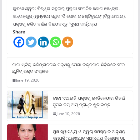
ଭୁବନେଶ୍ୱର: ବିଶ୍ୱର ସବୁଠାରୁ ପୁରୁଣା ସଂଗଠିତ ଯୋଗ କେନ୍ଦ୍ର,
ସାନ୍ତାକ୍ରୁଜ୍ (ମୁମ୍ବାଇ) ସ୍ଥିତ ‘ଦି ଯୋଗ ଇନଷ୍ଟିଚ୍ୟୁଟ୍‌’ (ଟିୱାଇଆଇ),
ପକ୍ଷରୁ ଚଳିତ ବର୍ଷର ବିଷୟବସ୍ତୁ “ସୁସ୍ଥ ବାର୍ଦ୍ଧକ୍ୟ
Share
ଟାଟା ଷ୍ଟିଲ୍‌ କଳିଙ୍ଗନଗର ପକ୍ଷରୁ ମେଗା ରକ୍ତଦାନ ଶିବିରରେ ୨୮୦
ୟୁନିଟ୍‌ ରକ୍ତ ସଂଗୃହୀତ
June 19, 2026
ଟାଟା ଏଆଇଜି ପକ୍ଷରୁ ମେଡିକେୟାର ରିଜର୍ଭ
ସୁପର ଟପ୍‌-ଅପ୍ ପ୍ଲାନ୍‌ର ଶୁଭାରମ୍ଭ
June 10, 2026
ମୁଖ ସ୍ୱାସ୍ଥ୍ୟ ଓ ତ୍ୱଚା ସମସ୍ୟାର ଅଦୃଶ୍ୟ
ସମ୍ପର୍କ :ପ୍ରଖ୍ୟାତ ସ୍ୱାସ୍ଥ୍ୟ ବିଶେଷଜ୍ଞ ଡା.