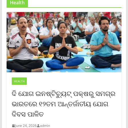
Health
HEALTH
ଦି ଯୋଗ ଇନଷ୍ଟିଚ୍ୟୁଟ୍ ପକ୍ଷରୁ ସମଗ୍ର
ଭାରତରେ ୧୨ତମ ଆନ୍ତର୍ଜାତୀୟ ଯୋଗ
ଦିବସ ପାଳିତ
June 24, 2026
admin