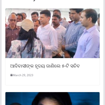
ଆଦିବାସୀଙ୍କ ହୃଦୟ ଜାଣିଲେ ୫-ଟି ସଚିବ
March 29, 2023