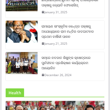
ପକ୍ଷରୁ ଜ୍ୟୋତି ଫେଲୋସିପ୍‌
January 31, 2025
ରାମାୟଣ ସାଂସ୍କୃତିକ କେନ୍ଦ୍ର ପକ୍ଷରୁ
ଅଯୋଧ୍ୟାରେ ରାମ ମନ୍ଦିର ଉଦଘାଟନର
ପ୍ରଥମ ବାର୍ଷିକୀ ପାଳନ
January 21, 2025
ସମ୍‌ରେ ନବଜାତ ଶିଶୁଙ୍କ କ୍ଷେତ୍ରରେ
ପୁର୍ନଜୀବନ ପ୍ରଶିକ୍ଷଣ କାର୍ଯ୍ୟକ୍ରମ
ଆୟୋଜିତ
December 26, 2024
Health