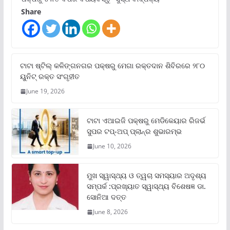
Share
ଟାଟା ଷ୍ଟିଲ୍‌ କଳିଙ୍ଗନଗର ପକ୍ଷରୁ ମେଗା ରକ୍ତଦାନ ଶିବିରରେ ୨୮୦
ୟୁନିଟ୍‌ ରକ୍ତ ସଂଗୃହୀତ
June 19, 2026
ଟାଟା ଏଆଇଜି ପକ୍ଷରୁ ମେଡିକେୟାର ରିଜର୍ଭ
ସୁପର ଟପ୍‌-ଅପ୍ ପ୍ଲାନ୍‌ର ଶୁଭାରମ୍ଭ
June 10, 2026
ମୁଖ ସ୍ୱାସ୍ଥ୍ୟ ଓ ତ୍ୱଚା ସମସ୍ୟାର ଅଦୃଶ୍ୟ
ସମ୍ପର୍କ :ପ୍ରଖ୍ୟାତ ସ୍ୱାସ୍ଥ୍ୟ ବିଶେଷଜ୍ଞ ଡା.
ସୋନିଆ ଦତ୍ତ
June 8, 2026