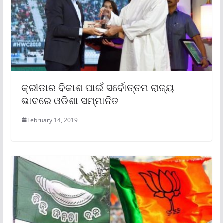
କ୍ରୀଡାର ବିକାଶ ପାଇଁ ସର୍ବୋତ୍ତମ ରାଜ୍ୟ
ଭାବରେ ଓଡିଶା ସମ୍ମାନିତ
February 14, 2019