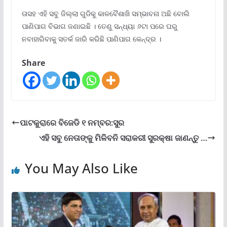
ତାସହ ଏହି ସବୁ ଜିଲ୍ଲା ଗୁଡିକୁ କାଳବୈଶାଖି ସମ୍ଭାବନା ଅଛି ବୋଲି
ପାଣିପାଗ ବିଭାଗ ଜଣାଇଛି । ତେଣୁ ସନ୍ଧ୍ୟା ୬ଟା ପରେ ଘରୁ
ନବାହାରିବାକୁ ସତର୍କ ଜାରି କରିଛି ପାଣିପାଗ କେନ୍ଦ୍ର ।
Share
ପାଟକୁରାରେ ବିଜେଡି ୧ ନମ୍ବର:ସୁର
ଏହି ସବୁ ନେତାଙ୍କୁ ମିଳିବନି ସରାକରୀ ସୁରକ୍ଷା ଜାଣନ୍ତୁ …
You May Also Like