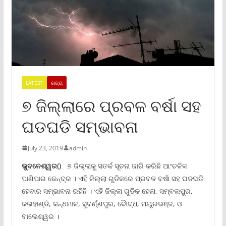
LATEST
ରାଜ୍ୟ
୭ ଜିଲ୍ଲାରେ ପ୍ରବଳ ବର୍ଷା ସହ
ଘଡଘଡି ସମ୍ଭାବନା
July 23, 2019
admin
ଭୁବନେଶ୍ୱର()
୭ ଜିଲ୍ଲାକୁ ସତର୍କ ସୂଚନା ଜାରି କରିଛି ଆଂଚଳିକ
ପାଣିପାଗ କେନ୍ଦ୍ର । ଏହି ଜିଲ୍ଲା ଗୁଡିକରେ ପ୍ରବଳ ବର୍ଷା ସହ ଘଡଘଡି
ହେବାର ସମ୍ଭାବନା ରହିଛି । ଏହି ଜିଲ୍ଲା ଗୁଡିକ ହେଲା, ସମ୍ବଲପୁର,
କଳାହାଣ୍ଡି, କନ୍ଧମାଳ, ସୁବର୍ଣ୍ଣପୁର, ବୈାଦ୍ଧ, ମୟୂରଭଞ୍ଜ, ଓ
ବାଲେଶ୍ୱର ।