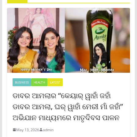
BUSINESS
HEALTH
LATEST
ଡାବର ଆମଲାର “କେୟାର୍ ୱାହାଁ ଜହାଁ
ଡାବର ଆମଲା, ଘର୍ ୱାହାଁ ମେରୀ ମାଁ ଜହାଁ”
ଅଭିଯାନ ମାଧ୍ୟମରେ ମାତୃଦିବସ ପାଳନ
May 13, 2026
admin