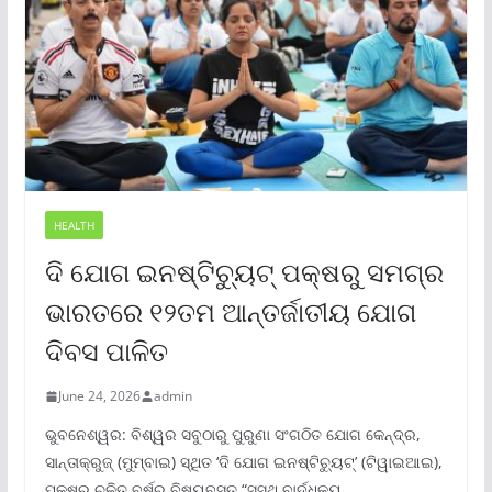
HEALTH
ଦି ଯୋଗ ଇନଷ୍ଟିଚ୍ୟୁଟ୍ ପକ୍ଷରୁ ସମଗ୍ର
ଭାରତରେ ୧୨ତମ ଆନ୍ତର୍ଜାତୀୟ ଯୋଗ
ଦିବସ ପାଳିତ
June 24, 2026
admin
ଭୁବନେଶ୍ୱର: ବିଶ୍ୱର ସବୁଠାରୁ ପୁରୁଣା ସଂଗଠିତ ଯୋଗ କେନ୍ଦ୍ର,
ସାନ୍ତାକ୍ରୁଜ୍ (ମୁମ୍ବାଇ) ସ୍ଥିତ ‘ଦି ଯୋଗ ଇନଷ୍ଟିଚ୍ୟୁଟ୍‌’ (ଟିୱାଇଆଇ),
ପକ୍ଷରୁ ଚଳିତ ବର୍ଷର ବିଷୟବସ୍ତୁ “ସୁସ୍ଥ ବାର୍ଦ୍ଧକ୍ୟ