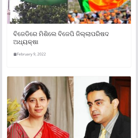
ବିଜେଡିରେ ମିଶିଲେ ବିଜେପି ଜିଲ୍ଲାପରିଷଦ
ଅଧ୍ୟକ୍ଷା
February 9, 2022