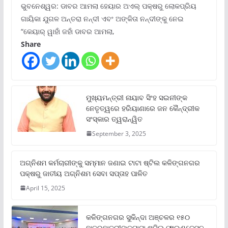
ଭୁବନେଶ୍ୱର: ଡାବର ଆମଲା ହେୟାର ଅଏଲ୍ ପକ୍ଷରୁ ଲୋକପ୍ରିୟ
ଗାୟିକା ଯୁଗଳ ଅନ୍ତରା ନନ୍ଦୀ ଏବଂ ଅଙ୍କିତା ନନ୍ଦୀଙ୍କୁ ନେଇ
“କେୟାର୍ ୱାହାଁ ଜହାଁ ଡାବର ଆମଲା,
Share
ମୁଖ୍ୟମନ୍ତ୍ରୀ ନାୟାବ ସିଂହ ସଇନୀଙ୍କ
ନେତୃତ୍ୱରେ ହରିୟାଣାରେ ଜନ କୈନ୍ଦ୍ରୀକ
ସଂସ୍କାର ତ୍ୱରାନ୍ୱିତ
September 3, 2025
ଅଗ୍ନିଶମ କର୍ମଚାରୀଙ୍କୁ ସମ୍ମାନ ଜଣାଇ ଟାଟା ଷ୍ଟିଲ କଳିଙ୍ଗନଗର
ପକ୍ଷରୁ ଜାତୀୟ ଅଗ୍ନିଶମ ସେବା ସପ୍ତାହ ପାଳିତ
April 15, 2025
କଳିଙ୍ଗନଗର ସୁକିନ୍ଦା ଅଞ୍ଚଳର ୧୫୦
ଛାତ୍ରଛାତ୍ରୀଙ୍କୁଟାଟା ଷ୍ଟିଲ୍ ଫାଉଣ୍ଡେସନ