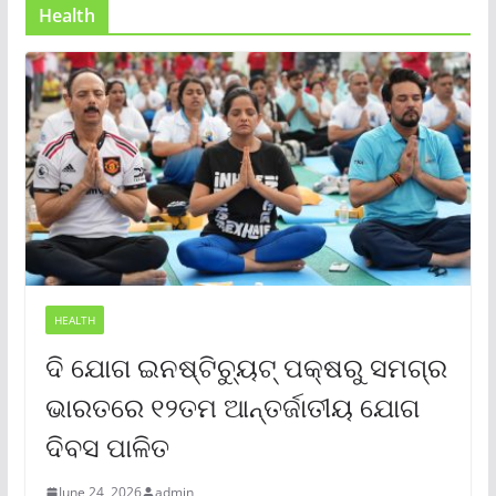
Health
HEALTH
ଦି ଯୋଗ ଇନଷ୍ଟିଚ୍ୟୁଟ୍ ପକ୍ଷରୁ ସମଗ୍ର
ଭାରତରେ ୧୨ତମ ଆନ୍ତର୍ଜାତୀୟ ଯୋଗ
ଦିବସ ପାଳିତ
June 24, 2026
admin