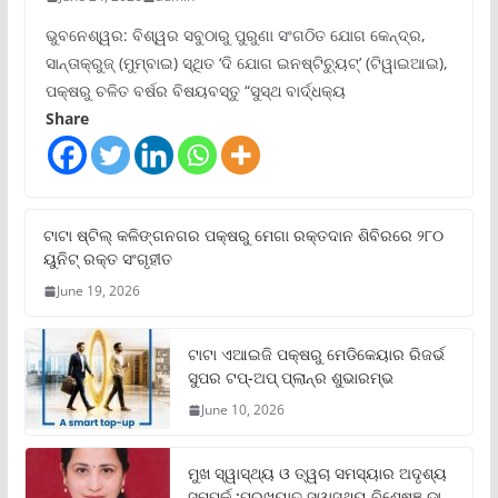
ଭୁବନେଶ୍ୱର: ବିଶ୍ୱର ସବୁଠାରୁ ପୁରୁଣା ସଂଗଠିତ ଯୋଗ କେନ୍ଦ୍ର,
ସାନ୍ତାକ୍ରୁଜ୍ (ମୁମ୍ବାଇ) ସ୍ଥିତ ‘ଦି ଯୋଗ ଇନଷ୍ଟିଚ୍ୟୁଟ୍‌’ (ଟିୱାଇଆଇ),
ପକ୍ଷରୁ ଚଳିତ ବର୍ଷର ବିଷୟବସ୍ତୁ “ସୁସ୍ଥ ବାର୍ଦ୍ଧକ୍ୟ
Share
ଟାଟା ଷ୍ଟିଲ୍‌ କଳିଙ୍ଗନଗର ପକ୍ଷରୁ ମେଗା ରକ୍ତଦାନ ଶିବିରରେ ୨୮୦
ୟୁନିଟ୍‌ ରକ୍ତ ସଂଗୃହୀତ
June 19, 2026
ଟାଟା ଏଆଇଜି ପକ୍ଷରୁ ମେଡିକେୟାର ରିଜର୍ଭ
ସୁପର ଟପ୍‌-ଅପ୍ ପ୍ଲାନ୍‌ର ଶୁଭାରମ୍ଭ
June 10, 2026
ମୁଖ ସ୍ୱାସ୍ଥ୍ୟ ଓ ତ୍ୱଚା ସମସ୍ୟାର ଅଦୃଶ୍ୟ
ସମ୍ପର୍କ :ପ୍ରଖ୍ୟାତ ସ୍ୱାସ୍ଥ୍ୟ ବିଶେଷଜ୍ଞ ଡା.