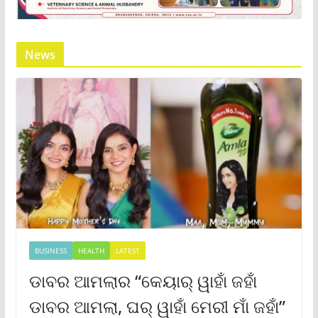
News
BUSINESS
HEALTH
LATEST
ଡାବର ଆମଲାର “କେୟାର୍ ୱାହାଁ ଜହାଁ
ଡାବର ଆମଲା, ଘର୍ ୱାହାଁ ମେରୀ ମାଁ ଜହାଁ”