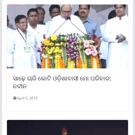
ସାଢ଼େ ଚାରି କୋଟି ଓଡ଼ିଶାବାସୀ ମୋ ପରିବାର:
ନବୀନ
April 5, 2019