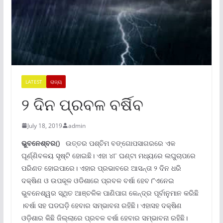
LATEST
ରାଜ୍ୟ
୨ ଦିନ ପ୍ରବଳ ବର୍ଷିବ
July 18, 2019
admin
ଭୁବନେଶ୍ବର()
ଉତ୍ତର ପଶ୍ଚିମ ବଙ୍ଗୋପସାଗରରେ ଏକ
ଘୂର୍ଣ୍ଣିବଳୟ ସୃଷ୍ଟି ହୋଇଛି। ଏହା ୪୮ ଘଣ୍ଟା ମଧ୍ୟରେ ଲଘୁଚାପରେ
ପରିଣତ ହୋଇପାରେ। ଏହାର ପ୍ରଭାବରେ ଆସନ୍ତା ୨ ଦିନ ଧରି
ଦକ୍ଷିଣ ଓ ଉପକୂଳ ଓଡିଶାରେ ପ୍ରବଳ ବର୍ଷା ହେବ।”ଏନେଇ
ଭୁବନେଶ୍ୱର ସ୍ଥିତ ଆଞ୍ଚଳିକ ପାଣିପାଗ କେନ୍ଦ୍ର ପୂର୍ବାନୁମାନ କରିଛି
।ବର୍ଷା ସହ ଘଡଘଡ଼ି ହେବାର ସମ୍ଭାବନା ରହିଛି। ଏହାସହ ଦକ୍ଷିଣ
ଓଡ଼ିଶାର କିଛି ଜିଲ୍ଲାରେ ପ୍ରବଳ ବର୍ଷା ହେବାର ସମ୍ଭାବନା ରହିଛି।