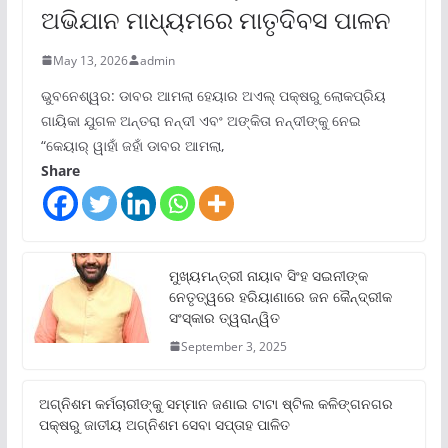
ଅଭିଯାନ ମାଧ୍ୟମରେ ମାତୃଦିବସ ପାଳନ
May 13, 2026
admin
ଭୁବନେଶ୍ୱର: ଡାବର ଆମଲା ହେୟାର ଅଏଲ୍ ପକ୍ଷରୁ ଲୋକପ୍ରିୟ
ଗାୟିକା ଯୁଗଳ ଅନ୍ତରା ନନ୍ଦୀ ଏବଂ ଅଙ୍କିତା ନନ୍ଦୀଙ୍କୁ ନେଇ
“କେୟାର୍ ୱାହାଁ ଜହାଁ ଡାବର ଆମଲା,
Share
ମୁଖ୍ୟମନ୍ତ୍ରୀ ନାୟାବ ସିଂହ ସଇନୀଙ୍କ
ନେତୃତ୍ୱରେ ହରିୟାଣାରେ ଜନ କୈନ୍ଦ୍ରୀକ
ସଂସ୍କାର ତ୍ୱରାନ୍ୱିତ
September 3, 2025
ଅଗ୍ନିଶମ କର୍ମଚାରୀଙ୍କୁ ସମ୍ମାନ ଜଣାଇ ଟାଟା ଷ୍ଟିଲ କଳିଙ୍ଗନଗର
ପକ୍ଷରୁ ଜାତୀୟ ଅଗ୍ନିଶମ ସେବା ସପ୍ତାହ ପାଳିତ