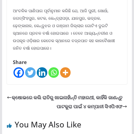
ଆଂଚଳିକ ପାଣିପାଗ ପୂର୍ବାନୁମାନ କରିଛି ଯେ, ଆଜି ପୁରୀ, ଖୋର୍ଧା,
ଜଗତ୍ସିଂହପୁର, କଟକ, କେନ୍ଦ୍ରାପଡ଼ା, ଯାଜପୁର, ଭଦ୍ରକ,
ଢ଼େଙ୍କାନାଳ, କେନ୍ଦୁଝର ଓ ଗଞ୍ଜାମ ଜିଲ୍ଲାର ଗୋଟିଏ ଦୁଇଟି
ସ୍ଥାନରେ ପ୍ରବଳ ବର୍ଷା ହୋଇପାରେ । ତେବେ ଆଭ୍ୟନ୍ତରୀଣ ଓ
ଉପକୂଳ ଓଡ଼ିଶାର କେତେକ ସ୍ଥାନରେ ବଜ୍ରପାତ ସହ କାଳବୈଶାଖୀ
ଜନିତ ବର୍ଷା ହୋଇପାରେ।
Share
କ୍ଷୋଭରେ କଲି ରାତିରୁ ଖାଇନାହାଁନ୍ତି ମହାରଥୀ, କାହିଁକି ଜାଣନ୍ତୁ
ପାଟକୁରା ପାଇଁ ୪ କମ୍ପାନୀ ସିଏପିଏଫ
You May Also Like