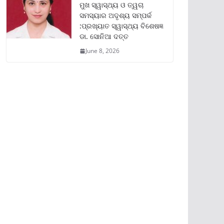
ମୁଖ ସ୍ୱାସ୍ଥ୍ୟ ଓ ତ୍ୱଚା
ସମସ୍ୟାର ଅଦୃଶ୍ୟ ସମ୍ପର୍କ
:ପ୍ରଖ୍ୟାତ ସ୍ୱାସ୍ଥ୍ୟ ବିଶେଷଜ୍ଞ
ଡା. ସୋନିଆ ଦତ୍ତ
June 8, 2026