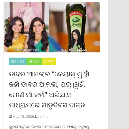
BUSINESS
HEALTH
LATEST
ଡାବର ଆମଲାର “କେୟାର୍ ୱାହାଁ
ଜହାଁ ଡାବର ଆମଲା, ଘର୍ ୱାହାଁ
ମେରୀ ମାଁ ଜହାଁ” ଅଭିଯାନ
ମାଧ୍ୟମରେ ମାତୃଦିବସ ପାଳନ
May 13, 2026
admin
ଭୁବନେଶ୍ୱର: ଡାବର ଆମଲା ହେୟାର ଅଏଲ୍ ପକ୍ଷରୁ