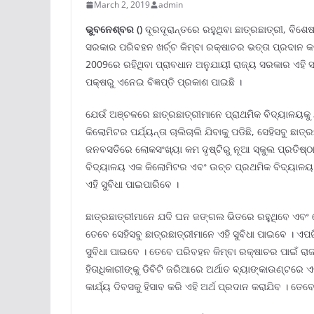
March 2, 2019
admin
ଭୁବନେଶ୍ବର ()
ଦୂରଦୂରାନ୍ତରେ ରହୁଥିବା ଛାତ୍ରଛାତ୍ରୀ, ବିଶ
ସରକାର ପରିବହନ ଖର୍ଚ୍ଚ କିମ୍ବା ରକ୍ଷାଚର ଭତ୍ତା ପ୍ରଦାନ 
2009ରେ ରହିଥିବା ପ୍ରାବଧାନ ଅନୁଯାୟୀ ରାଜ୍ୟ ସରକାର ଏହି 
ପକ୍ଷରୁ ଏନେଇ ବିଜ୍ଞପ୍ତି ପ୍ରକାଶ ପାଇଛି ।
ଯେଉଁ ଅଞ୍ଚଳରେ ଛାତ୍ରଛାତ୍ରୀମାନେ ପ୍ରାଥମିକ ବିଦ୍ୟାଳୟକୁ 
କିଲୋମିଟର ପର୍ଯ୍ୟନ୍ତା ଚାଲିଚାଲି ଯିବାକୁ ପଡିଛି, ସେହିସବୁ ଛାତ୍ର
ଜନବସତିରେ ଲୋକସଂଖ୍ୟା କମ ଦୃଷ୍ଟିରୁ ନୂଆ ସ୍କୁଲ ପ୍ରତିଷ୍ଠ
ବିଦ୍ୟାଳୟ ଏକ କିଲୋମିଟର ଏବଂ ଉଚ୍ଚ ପ୍ରଥମିକ ବିଦ୍ୟାଳୟ 
ଏହି ସୁବିଧା ପାଇପାରିବେ ।
ଛାତ୍ରଛାତ୍ରୀମାନେ ଯଦି ଘନ ଜଙ୍ଗଲ ଭିତରେ ରହୁଥିବେ ଏବଂ ସ
ତେବେ ସେହିସବୁ ଛାତ୍ରଛାତ୍ରୀମାନେ ଏହି ସୁବିଧା ପାଇବେ । ଏପରି
ସୁବିଧା ପାଇବେ । ତେବେ ପରିବହନ କିମ୍ବା ରକ୍ଷାଚର ପାଇଁ ରା
ହିତାଧିକାରୀଙ୍କୁ ଡିବିଟି ଜରିଆରେ ଅର୍ଥାତ ବ୍ୟାଙ୍କାଉଣ୍ଟରେ
କାର୍ଯ୍ୟ ଦିବସକୁ ହିସାବ କରି ଏହି ଅର୍ଥ ପ୍ରଦାନ କରାଯିବ । ତେବେ