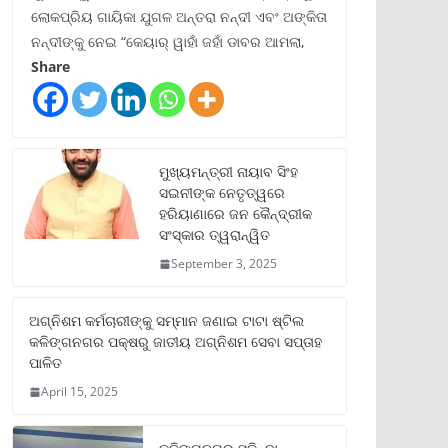
ଲୋକପ୍ରିୟ ଗାୟିକା ଯୁଗଳ ଅନ୍ତରା ନନ୍ଦୀ ଏବଂ ଅଙ୍କିତା
ନନ୍ଦୀଙ୍କୁ ନେଇ “କେୟାର୍ ୱାହାଁ ଜହାଁ ଡାବର ଆମଲା,
Share
ମୁଖ୍ୟମନ୍ତ୍ରୀ ନାୟାବ ସିଂହ
ସଇନୀଙ୍କ ନେତୃତ୍ୱରେ
ହରିୟାଣାରେ ଜନ କୈନ୍ଦ୍ରୀକ
ସଂସ୍କାର ତ୍ୱରାନ୍ୱିତ
September 3, 2025
ଅଗ୍ନିଶମ କର୍ମଚାରୀଙ୍କୁ ସମ୍ମାନ ଜଣାଇ ଟାଟା ଷ୍ଟିଲ
କଳିଙ୍ଗନଗର ପକ୍ଷରୁ ଜାତୀୟ ଅଗ୍ନିଶମ ସେବା ସପ୍ତାହ
ପାଳିତ
April 15, 2025