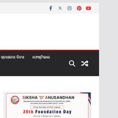
ସ୍ବାଧୀନତା ଦିବସ
ଫେଷ୍ଟିଭାଲ