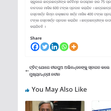
ସ୍କୁଲରେ ଛାତ୍ରଛାତ୍ରୀଙ୍କ ସର୍ବନିମ୍ନ ଉପସ୍ଥାନ ହାର 75 ପ୍ରତ
ବାବଦରେ ମାସିକ 600 ଟଙ୍କା ପ୍ରଦାନ କରାଯିବ । ଛାତ୍ରଛାତ୍
ଗସ୍ତଖର୍ଚ୍ଚ କିମ୍ବା ରକ୍ଷାଚର ଖର୍ଚ୍ଚ ମାସିକ 400 ଟଙ୍କା ପ
ଟଙ୍କା ଗସ୍ତଖର୍ଚ୍ଚ ପ୍ରଦାନ କରାଯିବ । ଛାତ୍ରଛାତ୍ରୀଙ୍କ ଉ
କରାଯିବନି ।
Share
ଟ୍ବିଟ୍ ଯୋଗେ ବୀରପୁଅ ଅଭିନନ୍ଦନଙ୍କୁ ସ୍ବାଗତ କଲେ
ମୁଖ୍ୟମନ୍ତ୍ରୀ ନବୀନ
You May Also Like