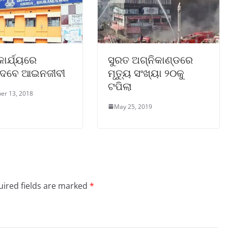
କାର୍ଯ୍ୟରେ
ସୁରତ ଅଗ୍ନିକାଣ୍ଡରେ
େବେ ଆଇନଜୀବୀ
ମୃତ୍ୟୁ ସଂଖ୍ୟା ୨୦କୁ
ଟପିଲା
er 13, 2018
May 25, 2019
ired fields are marked
*