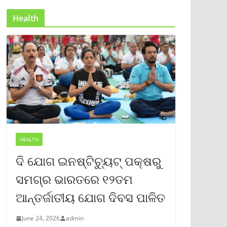
Health
HEALTH
ଦି ଯୋଗ ଇନଷ୍ଟିଚ୍ୟୁଟ୍ ପକ୍ଷରୁ
ସମଗ୍ର ଭାରତରେ ୧୨ତମ
ଆନ୍ତର୍ଜାତୀୟ ଯୋଗ ଦିବସ ପାଳିତ
June 24, 2026
admin