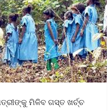
୍ରୀଙ୍କୁ ମିଳିବ ଗସ୍ତ ଖର୍ଚ୍ଚ