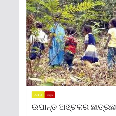
LATEST
ରାଜ୍ୟ
ଉପାନ୍ତ ଅଞ୍ଚଳର ଛାତ୍ରଛାତ