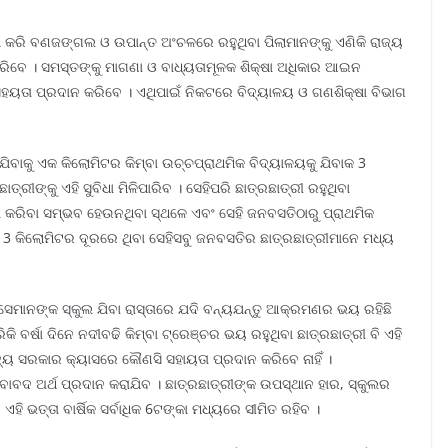
େଷ କରି ବଣଜଙ୍ଗଲ ଓ ଉପାନ୍ତ ଅଂଚଳରେ ରହୁଥିବା ପିଲାମାନଙ୍କୁ ଏଣିକି ରାଜ୍ୟ
କରିବେ । ସମସ୍ତଙ୍କୁ ମାଗଣା ଓ ବାଧ୍ୟତାମୂଳକ ଶିକ୍ଷା ଅଧିକାର ଆଇନ
ସହୟତା ପ୍ରଦାନ କରିବେ । ଏଥିପାଇଁ ନିକଟରେ ବିଦ୍ୟାଳୟ ଓ ଗଣଶିକ୍ଷା ବିଭାଗ
ଯିବାକୁ ଏକ କିଲୋମିଟର କିମ୍ବା ଉଚ୍ଚପ୍ରାଥମିକ ବିଦ୍ୟାଳୟକୁ ଯିବାକ 3
ଛାତ୍ରୀଙ୍କୁ ଏହି ସୁବିଧା ମିଳିପାରିବ । ସେହିପରି ଛାତ୍ରଛାତ୍ରୀ ରହୁଥିବା
ା କରିବା ସମ୍ଭବ ହେଉନଥିବା ସ୍ଥଳେ ଏବଂ ସେହି ଜନବସତିଠାରୁ ପ୍ରାଥମିକ
3 କିଲୋମିଟର ଦୂରରେ ଥିବା ସେହିସବୁ ଜନବସତିର ଛାତ୍ରଛାତ୍ରୀମାନେ ମଧ୍ୟ
େମାନଙ୍କ ସ୍କୁଲ ଯିବା ରାସ୍ତାରେ ଯଦି ବନ୍ୟଯନ୍ତୁ ଆକ୍ରମଣର ଭୟ ରହିଛି
କି ବର୍ଷା ଦିନେ ନଦୀବଢି କିମ୍ବା ଟ୍ରେଞ୍ଚର ଭୟ ରହୁଥିବା ଛାତ୍ରଛାତ୍ରୀ ବି ଏହି
ଜ୍ୟ ସରକାର କ୍ୟାସରେ କୌଣସି ସହାୟତା ପ୍ରଦାନ କରିବେ ନାହିଁ ।
 ଏବାବଦ ଅର୍ଥ ପ୍ରଦାନ କରାଯିବ । ଛାତ୍ରଛାତ୍ରୀଙ୍କ ଉପସ୍ଥାନ ହାର, ସ୍କୁଲର
 ଏହି ଭତ୍ତା ବାର୍ଷିକ ସର୍ବାଧିକ 6ଟଙ୍କା ମଧ୍ୟରେ ସୀମିତ ରହିବ ।