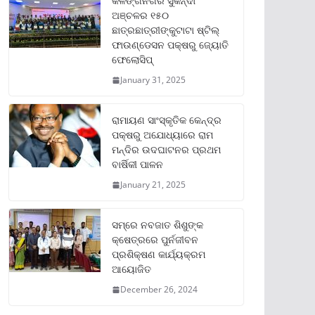
କଳିଙ୍ଗନଗର ସୁକିନ୍ଦା
ଅଞ୍ଚଳର ୧୫୦
ଛାତ୍ରଛାତ୍ରୀଙ୍କୁଟାଟା ଷ୍ଟିଲ୍
ଫାଉଣ୍ଡେସନ ପକ୍ଷରୁ ଜ୍ୟୋତି
ଫେଲୋସିପ୍‌
January 31, 2025
ରାମାୟଣ ସାଂସ୍କୃତିକ କେନ୍ଦ୍ର
ପକ୍ଷରୁ ଅଯୋଧ୍ୟାରେ ରାମ
ମନ୍ଦିର ଉଦଘାଟନର ପ୍ରଥମ
ବାର୍ଷିକୀ ପାଳନ
January 21, 2025
ସମ୍‌ରେ ନବଜାତ ଶିଶୁଙ୍କ
କ୍ଷେତ୍ରରେ ପୁର୍ନଜୀବନ
ପ୍ରଶିକ୍ଷଣ କାର୍ଯ୍ୟକ୍ରମ
ଆୟୋଜିତ
December 26, 2024