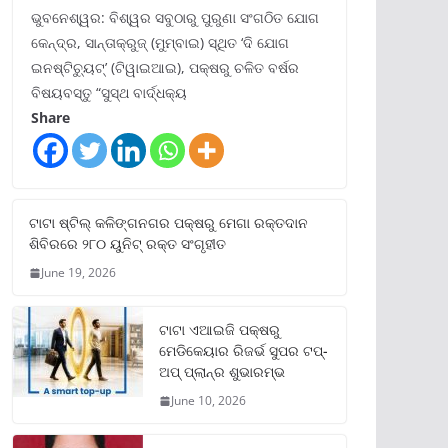
ଭୁବନେଶ୍ୱର: ବିଶ୍ୱର ସବୁଠାରୁ ପୁରୁଣା ସଂଗଠିତ ଯୋଗ
କେନ୍ଦ୍ର, ସାନ୍ତାକ୍ରୁଜ୍ (ମୁମ୍ବାଇ) ସ୍ଥିତ ‘ଦି ଯୋଗ
ଇନଷ୍ଟିଚ୍ୟୁଟ୍‌’ (ଟିୱାଇଆଇ), ପକ୍ଷରୁ ଚଳିତ ବର୍ଷର
ବିଷୟବସ୍ତୁ “ସୁସ୍ଥ ବାର୍ଦ୍ଧକ୍ୟ
Share
ଟାଟା ଷ୍ଟିଲ୍‌ କଳିଙ୍ଗନଗର ପକ୍ଷରୁ ମେଗା ରକ୍ତଦାନ
ଶିବିରରେ ୨୮୦ ୟୁନିଟ୍‌ ରକ୍ତ ସଂଗୃହୀତ
June 19, 2026
ଟାଟା ଏଆଇଜି ପକ୍ଷରୁ
ମେଡିକେୟାର ରିଜର୍ଭ ସୁପର ଟପ୍‌-
ଅପ୍ ପ୍ଲାନ୍‌ର ଶୁଭାରମ୍ଭ
June 10, 2026