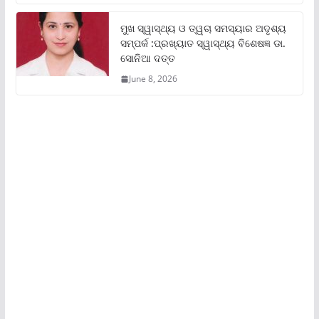
ମୁଖ ସ୍ୱାସ୍ଥ୍ୟ ଓ ତ୍ୱଚା ସମସ୍ୟାର ଅଦୃଶ୍ୟ
ସମ୍ପର୍କ :ପ୍ରଖ୍ୟାତ ସ୍ୱାସ୍ଥ୍ୟ ବିଶେଷଜ୍ଞ ଡା.
ସୋନିଆ ଦତ୍ତ
June 8, 2026