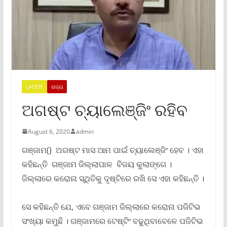
LATEST
ରାଜ୍ୟ
ଅଗଷ୍ଟ ଚ୍ୟାଲେଞ୍ଜିଂ ରହିବ
August 6, 2020
admin
ଗଞ୍ଜାମ() ଅଗଷ୍ଟ ମାସ ଆମ ପାଇଁ ଚ୍ୟାଲେଞ୍ଜିଂ ହେବ । ଏହା
କହିଛନ୍ତି ଗଞ୍ଜାମ ଜିଲ୍ଲାପାଳ ବିଜୟ କୁଲାଙ୍ଗେ ।
ଜିଲ୍ଲାରେ କରୋନା ସ୍ଥିତିକୁ ଦୃଷ୍ଟିରେ ରଖି ସେ ଏହା କହିଛନ୍ତି ।
ସେ କହିଛନ୍ତି ଯେ, ଏବେ ଗଞ୍ଜାମ ଜିଲ୍ଲାରେ କରୋନା ପଜିଟିଭ
ସଂଖ୍ୟା କମୁଛି । ଗଞ୍ଜାମରେ ଟେଷ୍ଟିଂ ବଢୁଥିବାବେଳେ ପଜିଟିଭ