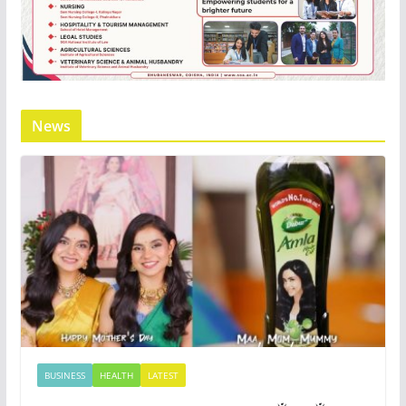
News
BUSINESS
HEALTH
LATEST