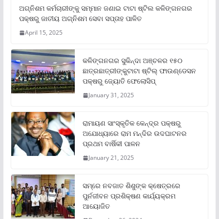
ଅଗ୍ନିଶମ କର୍ମଚାରୀଙ୍କୁ ସମ୍ମାନ ଜଣାଇ ଟାଟା ଷ୍ଟିଲ କଳିଙ୍ଗନଗର
ପକ୍ଷରୁ ଜାତୀୟ ଅଗ୍ନିଶମ ସେବା ସପ୍ତାହ ପାଳିତ
April 15, 2025
କଳିଙ୍ଗନଗର ସୁକିନ୍ଦା ଅଞ୍ଚଳର ୧୫୦
ଛାତ୍ରଛାତ୍ରୀଙ୍କୁଟାଟା ଷ୍ଟିଲ୍ ଫାଉଣ୍ଡେସନ
ପକ୍ଷରୁ ଜ୍ୟୋତି ଫେଲୋସିପ୍‌
January 31, 2025
ରାମାୟଣ ସାଂସ୍କୃତିକ କେନ୍ଦ୍ର ପକ୍ଷରୁ
ଅଯୋଧ୍ୟାରେ ରାମ ମନ୍ଦିର ଉଦଘାଟନର
ପ୍ରଥମ ବାର୍ଷିକୀ ପାଳନ
January 21, 2025
ସମ୍‌ରେ ନବଜାତ ଶିଶୁଙ୍କ କ୍ଷେତ୍ରରେ
ପୁର୍ନଜୀବନ ପ୍ରଶିକ୍ଷଣ କାର୍ଯ୍ୟକ୍ରମ
ଆୟୋଜିତ