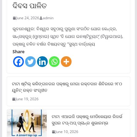
ଦିବସ ପାଳିତ
June 24, 2026
admin
ଭୁବନେଶ୍ୱର: ବିଶ୍ୱର ସବୁଠାରୁ ପୁରୁଣା ସଂଗଠିତ ଯୋଗ କେନ୍ଦ୍ର,
ସାନ୍ତାକ୍ରୁଜ୍ (ମୁମ୍ବାଇ) ସ୍ଥିତ ‘ଦି ଯୋଗ ଇନଷ୍ଟିଚ୍ୟୁଟ୍‌’ (ଟିୱାଇଆଇ),
ପକ୍ଷରୁ ଚଳିତ ବର୍ଷର ବିଷୟବସ୍ତୁ “ସୁସ୍ଥ ବାର୍ଦ୍ଧକ୍ୟ
Share
ଟାଟା ଷ୍ଟିଲ୍‌ କଳିଙ୍ଗନଗର ପକ୍ଷରୁ ମେଗା ରକ୍ତଦାନ ଶିବିରରେ ୨୮୦
ୟୁନିଟ୍‌ ରକ୍ତ ସଂଗୃହୀତ
June 19, 2026
ଟାଟା ଏଆଇଜି ପକ୍ଷରୁ ମେଡିକେୟାର ରିଜର୍ଭ
ସୁପର ଟପ୍‌-ଅପ୍ ପ୍ଲାନ୍‌ର ଶୁଭାରମ୍ଭ
June 10, 2026