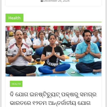
December 26, 2024
Health
HEALTH
ଦି ଯୋଗ ଇନଷ୍ଟିଚ୍ୟୁଟ୍ ପକ୍ଷରୁ ସମଗ୍ର
ଭାରତରେ ୧୨ତମ ଆନ୍ତର୍ଜାତୀୟ ଯୋଗ