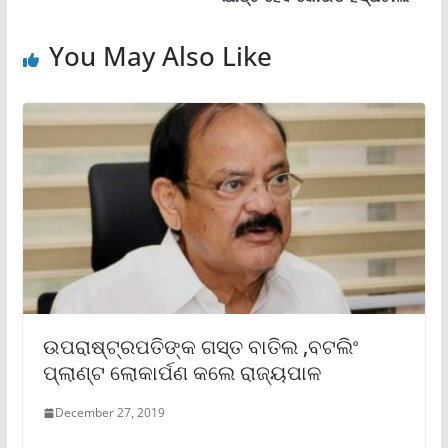
You May Also Like
ଉପରାଷ୍ଟ୍ରପତିଙ୍କ ଗସ୍ତ ବାତିଲ ,ବଟଲିଂ
ପ୍ଲାଣ୍ଟ ଲୋକାର୍ପଣ କଲେ ରାଜ୍ୟପାଳ
December 27, 2019