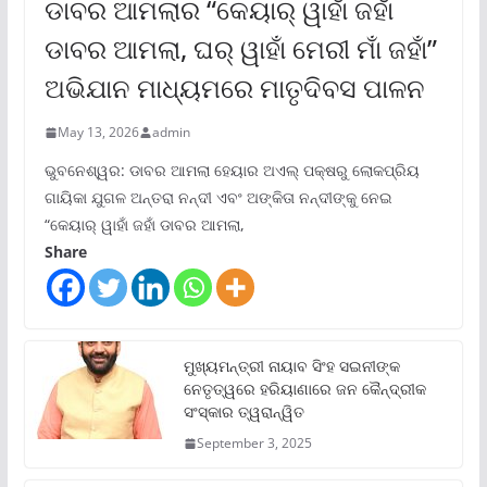
ଡାବର ଆମଲାର “କେୟାର୍ ୱାହାଁ ଜହାଁ
ଡାବର ଆମଲା, ଘର୍ ୱାହାଁ ମେରୀ ମାଁ ଜହାଁ”
ଅଭିଯାନ ମାଧ୍ୟମରେ ମାତୃଦିବସ ପାଳନ
May 13, 2026
admin
ଭୁବନେଶ୍ୱର: ଡାବର ଆମଲା ହେୟାର ଅଏଲ୍ ପକ୍ଷରୁ ଲୋକପ୍ରିୟ
ଗାୟିକା ଯୁଗଳ ଅନ୍ତରା ନନ୍ଦୀ ଏବଂ ଅଙ୍କିତା ନନ୍ଦୀଙ୍କୁ ନେଇ
“କେୟାର୍ ୱାହାଁ ଜହାଁ ଡାବର ଆମଲା,
Share
ମୁଖ୍ୟମନ୍ତ୍ରୀ ନାୟାବ ସିଂହ ସଇନୀଙ୍କ
ନେତୃତ୍ୱରେ ହରିୟାଣାରେ ଜନ କୈନ୍ଦ୍ରୀକ
ସଂସ୍କାର ତ୍ୱରାନ୍ୱିତ
September 3, 2025