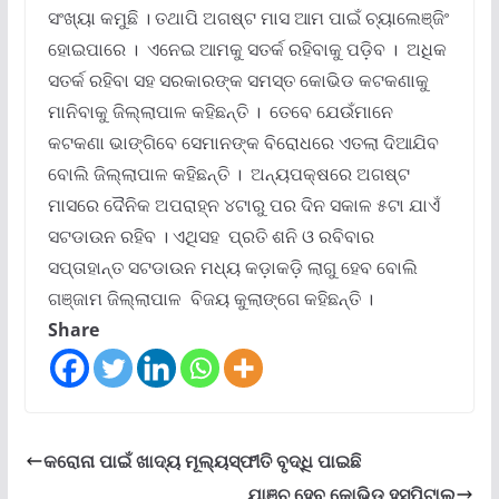
ସଂଖ୍ୟା କମୁଛି । ତଥାପି ଅଗଷ୍ଟ ମାସ ଆମ ପାଇଁ ଚ୍ୟାଲେଞ୍ଜିଂ
ହୋଇପାରେ । ଏନେଇ ଆମକୁ ସତର୍କ ରହିବାକୁ ପଡ଼ିବ । ଅଧିକ
ସତର୍କ ରହିବା ସହ ସରକାରଙ୍କ ସମସ୍ତ କୋଭିଡ କଟକଣାକୁ
ମାନିବାକୁ ଜିଲ୍ଲାପାଳ କହିଛନ୍ତି । ତେବେ ଯେଉଁମାନେ
କଟକଣା ଭାଙ୍ଗିବେ ସେମାନଙ୍କ ବିରୋଧରେ ଏତଲା ଦିଆଯିବ
ବୋଲି ଜିଲ୍ଲାପାଳ କହିଛନ୍ତି । ଅନ୍ୟପକ୍ଷରେ ଅଗଷ୍ଟ
ମାସରେ ଦୈନିକ ଅପରାହ୍ନ ୪ଟାରୁ ପର ଦିନ ସକାଳ ୫ଟା ଯାଏଁ
ସଟଡାଉନ ରହିବ । ଏଥିସହ ପ୍ରତି ଶନି ଓ ରବିବାର
ସପ୍ତାହାନ୍ତ ସଟଡାଉନ ମଧ୍ୟ କଡ଼ାକଡ଼ି ଲାଗୁ ହେବ ବୋଲି
ଗଞ୍ଜାମ ଜିଲ୍ଲାପାଳ ବିଜୟ କୁଲାଙ୍ଗେ କହିଛନ୍ତି ।
Share
କରୋନା ପାଇଁ ଖାଦ୍ୟ ମୂଲ୍ୟସ୍ଫୀତି ବୃଦ୍ଧି ପାଇଛି
ଯାଞ୍ଚ ହେବ କୋଭିଡ ହସ୍ପିଟାଲ