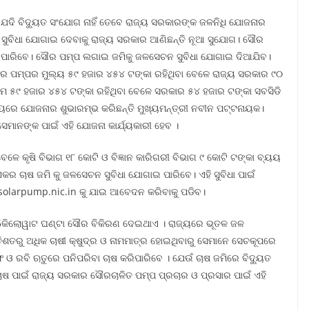
? ଯଦି ବିଦ୍ୟୁତ ସଂଯୋଗ ନାହିଁ ତେବେ ରାଜ୍ୟ ସରକାରଙ୍କ ଜଳନିଧି ଯୋଜନାର
େଚନ ସୁବିଧା ଯୋଗାଇ ଦେବାକୁ ରାଜ୍ୟ ସରକାର ଆଣିଛନ୍ତି ନୂଆ ସୁଯୋଗ। ସୌର
ଇ ପାରିବେ। ସୌର ପମ୍ପ ଲଗାଇ ଜମିକୁ ଜଳସେଚନ ସୁବିଧା ଯୋଗାଇ ଦିଆଯିବ।
ର ପମ୍ପର ମୁଲ୍ୟ ୫୯ ହଜାର ୪୫୪ ଟଙ୍କା ରହିଥିବା ବେଳେ ରାଜ୍ୟ ସରକାର ୯୦
ଦାମ ୫୯ ହଜାର ୪୫୪ ଟଙ୍କା ରହିଥିବା ବେଳେ ସରକାର ୫୪ ହଜାର ଟଙ୍କା ସବସିଡି
ାଳୟରେ ଯୋଜନାର ଶୁଭାରମ୍ଭ କରିଛନ୍ତି ମୁଖ୍ୟମନ୍ତ୍ରୀ ନବୀନ ପଟ୍ଟନାୟକ।
େମାନଙ୍କ ପାଇଁ ଏହି ଯୋଜନା କାର୍ଯ୍ୟକାରୀ ହେବ ।
ଳେ କୃଷି ବିଭାଗ ୧୮ କୋଟି ଓ ବିଜ୍ଞାନ କାରିଗରୀ ବିଭାଗ ୯ କୋଟି ଟଙ୍କା ବ୍ୟୟ
ର ଚାଷ ଜମି କୁ ଜଳସେଚନ ସୁବିଧା ଯୋଗାଇ ପାରିବେ। ଏହି ସୁବିଧା ପାଇଁ
solarpump.nic.in କୁ ଯାଇ ଆବେଦନ କରିବାକୁ ପଡିବ।
ିନକୁ 5କିଲୋୱାଟ ଘଣ୍ଟା ସୌର ବିକିରଣ ଦେଇଥାଏ । ରାଜ୍ୟରେ ଭୂତଳ ଜଳ
ତିଶତରୁ ଅଧିକ ଚାଷୀ କ୍ଷୁଦ୍ର ଓ ନାମମାତ୍ର ହୋଇଥିବାରୁ ସେମାନେ ସେଚକୂପରେ
 ରବି ଋତୁରେ ପନିପରିବା ଚାଷ କରିପାରିବେ । ଯେଉଁ ଚାଷ ଜମିରେ ବିଦ୍ୟୁତ
ଷ ପାଇଁ ରାଜ୍ୟ ସରକାର ସୌରଚାଳିତ ପମ୍ପ ପ୍ରଚାର ଓ ପ୍ରସାର ପାଇଁ ଏହି