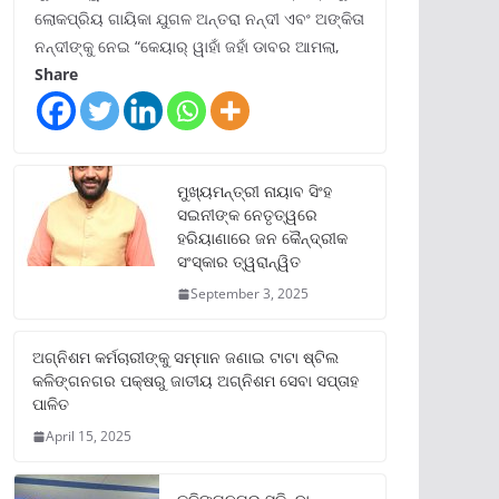
ଲୋକପ୍ରିୟ ଗାୟିକା ଯୁଗଳ ଅନ୍ତରା ନନ୍ଦୀ ଏବଂ ଅଙ୍କିତା
ନନ୍ଦୀଙ୍କୁ ନେଇ “କେୟାର୍ ୱାହାଁ ଜହାଁ ଡାବର ଆମଲା,
Share
ମୁଖ୍ୟମନ୍ତ୍ରୀ ନାୟାବ ସିଂହ
ସଇନୀଙ୍କ ନେତୃତ୍ୱରେ
ହରିୟାଣାରେ ଜନ କୈନ୍ଦ୍ରୀକ
ସଂସ୍କାର ତ୍ୱରାନ୍ୱିତ
September 3, 2025
ଅଗ୍ନିଶମ କର୍ମଚାରୀଙ୍କୁ ସମ୍ମାନ ଜଣାଇ ଟାଟା ଷ୍ଟିଲ
କଳିଙ୍ଗନଗର ପକ୍ଷରୁ ଜାତୀୟ ଅଗ୍ନିଶମ ସେବା ସପ୍ତାହ
ପାଳିତ
April 15, 2025