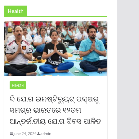
Health
HEALTH
ଦି ଯୋଗ ଇନଷ୍ଟିଚ୍ୟୁଟ୍ ପକ୍ଷରୁ
ସମଗ୍ର ଭାରତରେ ୧୨ତମ
ଆନ୍ତର୍ଜାତୀୟ ଯୋଗ ଦିବସ ପାଳିତ
June 24, 2026
admin