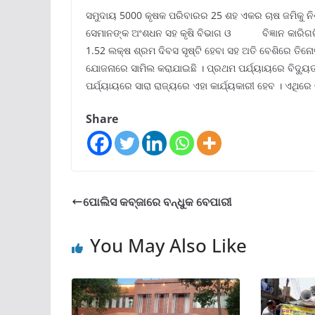
ସମୁଦାୟ 5000 କୃଷକ ପରିବାରର 25 ଶହ ଏକର ଚାଷ ଜମିକୁ ନିଶ
ସେମାନଙ୍କ ଅଂଶଧନ ସହ କୃଷି ବିଭାଗ ଓ ବିଜ୍ଞାନ କାରିଗରି ବ
1.52 ଲକ୍ଷ ଶ୍ରମ ଦିବସ ସୃଷ୍ଟି ହେବା ସହ ଅତି ବେଶିରେ ତିନୋଟ
ଯୋଜନାରେ ସାମିଲ କରାଯାଇଛି । ପ୍ରଥମ ପର୍ଯ୍ୟାୟରେ ବିଦ୍ୟୁତ 
ପର୍ଯ୍ୟାୟରେ ସାରା ରାଜ୍ୟରେ ଏହା କାର୍ଯ୍ୟକାରୀ ହେବ । ଏଥିରେ 
Share
ପୋଲିସ କବ୍ଜାରେ ବନ୍ଧୁକ ବେପାରୀ
You May Also Like