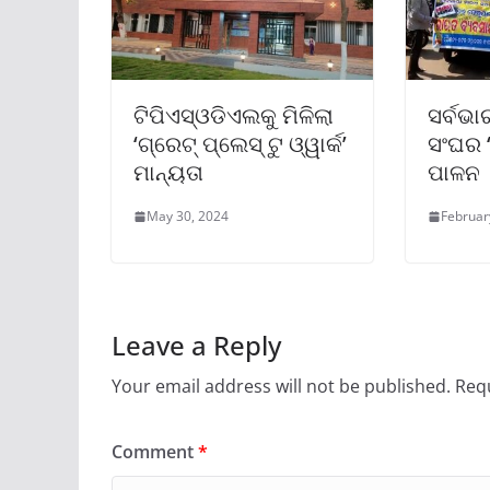
ଟିପିଏସ୍ଓଡିଏଲକୁ ମିଳିଲା
ସର୍ବଭ
‘ଗ୍ରେଟ୍ ପ୍ଲେସ୍ ଟୁ ଓ୍ୱାର୍କ’
ସଂଘର 
ମାନ୍ୟତା
ପାଳନ
May 30, 2024
Februar
Leave a Reply
Your email address will not be published.
Requ
Comment
*