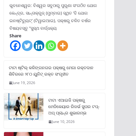
ଭୁବନେଶ୍ୱର: ବିଶ୍ୱର ସବୁଠାରୁ ପୁରୁଣା ସଂଗଠିତ ଯୋଗ
କେନ୍ଦ୍ର, ସାନ୍ତାକ୍ରୁଜ୍ (ମୁମ୍ବାଇ) ସ୍ଥିତ ‘ଦି ଯୋଗ
ଇନଷ୍ଟିଚ୍ୟୁଟ୍‌’ (ଟିୱାଇଆଇ), ପକ୍ଷରୁ ଚଳିତ ବର୍ଷର
ବିଷୟବସ୍ତୁ “ସୁସ୍ଥ ବାର୍ଦ୍ଧକ୍ୟ
Share
ଟାଟା ଷ୍ଟିଲ୍‌ କଳିଙ୍ଗନଗର ପକ୍ଷରୁ ମେଗା ରକ୍ତଦାନ
ଶିବିରରେ ୨୮୦ ୟୁନିଟ୍‌ ରକ୍ତ ସଂଗୃହୀତ
June 19, 2026
ଟାଟା ଏଆଇଜି ପକ୍ଷରୁ
ମେଡିକେୟାର ରିଜର୍ଭ ସୁପର ଟପ୍‌-
ଅପ୍ ପ୍ଲାନ୍‌ର ଶୁଭାରମ୍ଭ
June 10, 2026