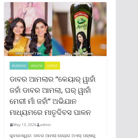
BUSINESS
HEALTH
LATEST
ଡାବର ଆମଲାର “କେୟାର୍ ୱାହାଁ
ଜହାଁ ଡାବର ଆମଲା, ଘର୍ ୱାହାଁ
ମେରୀ ମାଁ ଜହାଁ” ଅଭିଯାନ
ମାଧ୍ୟମରେ ମାତୃଦିବସ ପାଳନ
May 13, 2026
admin
ଭୁବନେଶ୍ୱର: ଡାବର ଆମଲା ହେୟାର ଅଏଲ୍ ପକ୍ଷରୁ