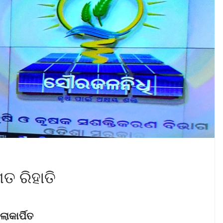
ତ ରିହାତି
କାର୍ପିତ