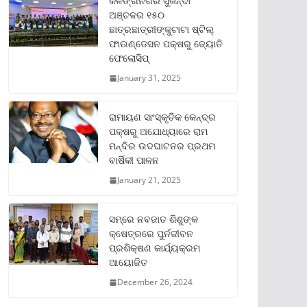
କଳିଙ୍ଗନଗର ସୁକିନ୍ଦା
ଅଞ୍ଚଳର ୧୫୦
ଛାତ୍ରଛାତ୍ରୀଙ୍କୁଟାଟା ଷ୍ଟିଲ୍
ଫାଉଣ୍ଡେସନ ପକ୍ଷରୁ ଜ୍ୟୋତି
ଫେଲୋସିପ୍‌
January 31, 2025
ରାମାୟଣ ସାଂସ୍କୃତିକ କେନ୍ଦ୍ର
ପକ୍ଷରୁ ଅଯୋଧ୍ୟାରେ ରାମ
ମନ୍ଦିର ଉଦଘାଟନର ପ୍ରଥମ
ବାର୍ଷିକୀ ପାଳନ
January 21, 2025
ସମ୍‌ରେ ନବଜାତ ଶିଶୁଙ୍କ
କ୍ଷେତ୍ରରେ ପୁର୍ନଜୀବନ
ପ୍ରଶିକ୍ଷଣ କାର୍ଯ୍ୟକ୍ରମ
ଆୟୋଜିତ
December 26, 2024