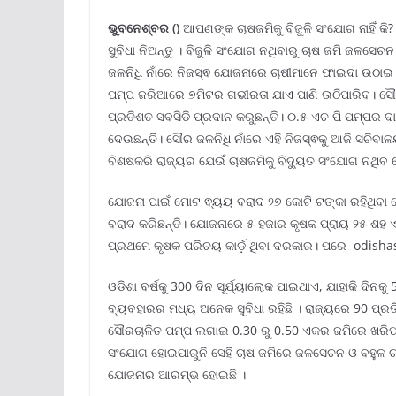
ଭୁବନେଶ୍ବର ()
ଆପଣଙ୍କ ଚାଷଜମିକୁ ବିଜୁଳି ସଂଯୋଗ ନାହିଁ କି
ସୁବିଧା ନିଅନ୍ତୁ । ବିଜୁଳି ସଂଯୋଗ ନଥିବାରୁ ଚାଷ ଜମି ଜଳସ
ଜଳନିଧି ନାଁରେ ନିଜସ୍ଵ ଯୋଜନାରେ ଚାଷୀମାନେ ଫାଇଦା ଉଠା
ପମ୍ପ ଜରିଆରେ ୭ମିଟର ଗଭୀରତା ଯାଏ ପାଣି ଉଠିପାରିବ। ସୌ
ପ୍ରତିଶତ ସବସିଡି ପ୍ରଦାନ କରୁଛନ୍ତି। ୦.୫ ଏଚ ପି ପମ୍ପର 
ଦେଉଛନ୍ତି। ସୌର ଜଳନିଧି ନାଁରେ ଏହି ନିଜସ୍ଵକୁ ଆଜି ସଚିବ
ବିଶଷକରି ରାଜ୍ୟର ଯେଉଁ ଚାଷଜମିକୁ ବିଦ୍ୟୁତ ସଂଯୋଗ ନଥିବ ସ
ଯୋଜନା ପାଇଁ ମୋଟ ଵ୍ୟୟ ବରାଦ ୨୭ କୋଟି ଟଙ୍କା ରହିଥିବା ବେ
ବରାଦ କରିଛନ୍ତି। ଯୋଜନାରେ ୫ ହଜାର କୃଷକ ପ୍ରାୟ ୨୫ ଶହ ଏକ
ପ୍ରଥମେ କୃଷକ ପରିଚୟ କାର୍ଡ଼ ଥିବା ଦରକାର। ପରେ odisha
ଓଡିଶା ବର୍ଷକୁ 300 ଦିନ ସୂର୍ଯ୍ୟାଲୋକ ପାଇଥାଏ, ଯାହାକି ଦ
ବ୍ୟବହାରର ମଧ୍ୟ ଅନେକ ସୁବିଧା ରହିଛି । ରାଜ୍ୟରେ 90 ପ୍ର
ସୌରଚାଳିତ ପମ୍ପ ଲଗାଇ 0.30 ରୁ 0.50 ଏକର ଜମିରେ ଖରିଫ ଓ
ସଂଯୋଗ ହୋଇପାରୁନି ସେହି ଚାଷ ଜମିରେ ଜଳସେଚନ ଓ ବହୁଳ ଚା
ଯୋଜନାର ଆରମ୍ଭ ହୋଇଛି ।