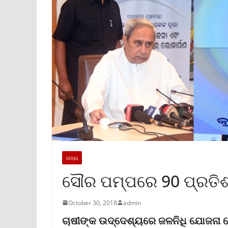
ରାଜ୍ୟ
ସୌର ପମ୍ପରେ 90 ପ୍ରତିଶ
October 30, 2018
admin
ଚାଷୀଙ୍କ ଉଦ୍ଦେଶ୍ୟରେ ଜଳନିଧି ଯୋଜନା ଲୋ