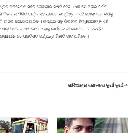
୍ଚିତ ଜଳସେଚନ ସହିତ ରୋଜଗାର ସୃଷ୍ଟି ହେବ । ଏହି ଯୋଜନାର ଖର୍ଚ୍ଚ
ିଭାଗର ମିଳିତ ଆର୍ଥିକ ସହାୟତାରେ ଉଦ୍ଦିଷ୍ଟ । ଏହି ଯୋଜନାରେ ବର୍ଷକୁ
ି ଫସଲ କରାଯାଇପାରିବ । ରାଜ୍ୟର ସବୁ ଜିଲ୍ଲାର ହିତାଧିକାରୀଙ୍କୁ ଏହି
ଶକ୍ତି ଅଭାବ ଅଂଚଳରେ ଏହାକୁ କାର୍ଯ୍ୟକାରୀ କରାଯିବ । ପରବର୍ତ୍ତି
ଚାଷୀମାନେ 90 ପ୍ରତିଶତ ପର୍ଯ୍ୟନ୍ତ ରିହାତି ପାଇପାରିବେ ।
ସାନିଆଙ୍କ କୋଳରେ କୁଆଁ କୁଆଁ