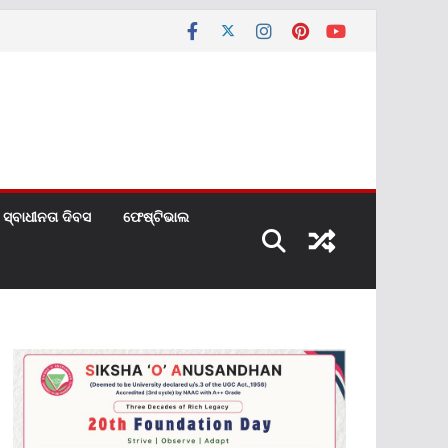
ସ୍ବାଧୀନତା ଦିବସ
ଫେଷ୍ଟିଭାଲ