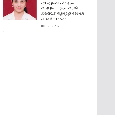
ମୁଖ ସ୍ୱାସ୍ଥ୍ୟ ଓ ତ୍ୱଚା
ସମସ୍ୟାର ଅଦୃଶ୍ୟ ସମ୍ପର୍କ
:ପ୍ରଖ୍ୟାତ ସ୍ୱାସ୍ଥ୍ୟ ବିଶେଷଜ୍ଞ
ଡା. ସୋନିଆ ଦତ୍ତ
June 8, 2026