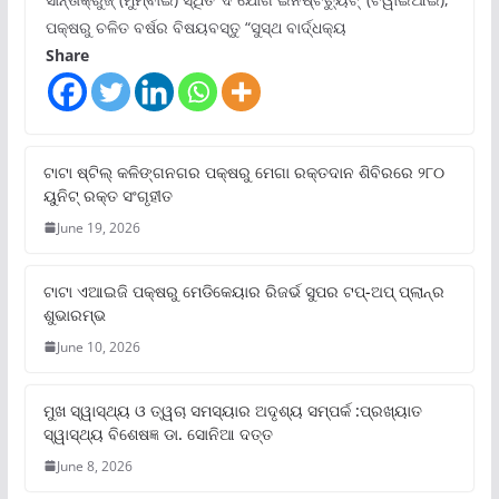
ପକ୍ଷରୁ ଚଳିତ ବର୍ଷର ବିଷୟବସ୍ତୁ “ସୁସ୍ଥ ବାର୍ଦ୍ଧକ୍ୟ
Share
ଟାଟା ଷ୍ଟିଲ୍‌ କଳିଙ୍ଗନଗର ପକ୍ଷରୁ ମେଗା ରକ୍ତଦାନ ଶିବିରରେ ୨୮୦
ୟୁନିଟ୍‌ ରକ୍ତ ସଂଗୃହୀତ
June 19, 2026
ଟାଟା ଏଆଇଜି ପକ୍ଷରୁ ମେଡିକେୟାର ରିଜର୍ଭ ସୁପର ଟପ୍‌-ଅପ୍ ପ୍ଲାନ୍‌ର
ଶୁଭାରମ୍ଭ
June 10, 2026
ମୁଖ ସ୍ୱାସ୍ଥ୍ୟ ଓ ତ୍ୱଚା ସମସ୍ୟାର ଅଦୃଶ୍ୟ ସମ୍ପର୍କ :ପ୍ରଖ୍ୟାତ
ସ୍ୱାସ୍ଥ୍ୟ ବିଶେଷଜ୍ଞ ଡା. ସୋନିଆ ଦତ୍ତ
June 8, 2026