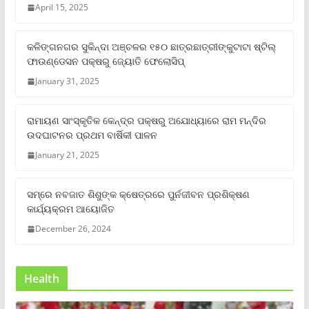
April 15, 2025
କଳିଙ୍ଗନଗର ସୁକିନ୍ଦା ଅଞ୍ଚଳର ୧୫୦ ଛାତ୍ରଛାତ୍ରୀଙ୍କୁଟାଟା ଷ୍ଟିଲ୍
ଫାଉଣ୍ଡେସନ ପକ୍ଷରୁ ଜ୍ୟୋତି ଫେଲୋସିପ୍‌
January 31, 2025
ରାମାୟଣ ସାଂସ୍କୃତିକ କେନ୍ଦ୍ର ପକ୍ଷରୁ ଅଯୋଧ୍ୟାରେ ରାମ ମନ୍ଦିର
ଉଦଘାଟନର ପ୍ରଥମ ବାର୍ଷିକୀ ପାଳନ
January 21, 2025
ସମ୍‌ରେ ନବଜାତ ଶିଶୁଙ୍କ କ୍ଷେତ୍ରରେ ପୁର୍ନଜୀବନ ପ୍ରଶିକ୍ଷଣ
କାର୍ଯ୍ୟକ୍ରମ ଆୟୋଜିତ
December 26, 2024
Health