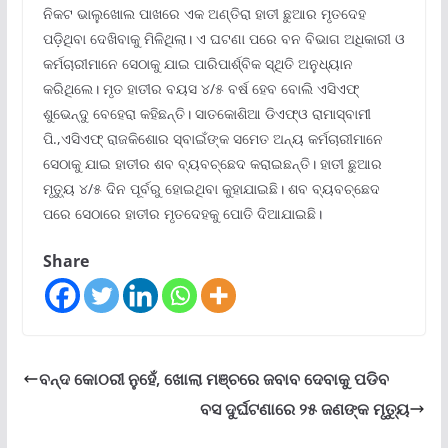
ନିକଟ ଭାଲୁଖୋଲ ପାଖରେ ଏକ ଅଣ୍ତିରା ହାତୀ ଛୁଆର ମୃତଦେହ
ପଡ଼ିଥିବା ଦେଖିବାକୁ ମିଳିଥିଲା। ଏ ଘଟଣା ପରେ ବନ ବିଭାଗ ଅଧିକାରୀ ଓ
କର୍ମଚାରୀମାନେ ସେଠାକୁ ଯାଇ ପାରିପାର୍ଶ୍ବିକ ସ୍ଥିତି ଅନୁଧ୍ୟାନ
କରିଥିଲେ। ମୃତ ହାତୀର ବୟସ ୪/୫ ବର୍ଷ ହେବ ବୋଲି ଏସିଏଫ୍
ଶୁଭେନ୍ଦୁ ବେହେରା କହିଛନ୍ତି। ସାତକୋଶିଆ ଡିଏଫ୍ଓ ରାମାସ୍ବାମୀ
ପି.,ଏସିଏଫ୍ ରାଜକିଶୋର ସ୍ବାଇଁଙ୍କ ସମେତ ଅନ୍ୟ କର୍ମଚାରୀମାନେ
ସେଠାକୁ ଯାଇ ହାତୀର ଶବ ବ୍ୟବଚ୍ଛେଦ କରାଇଛନ୍ତି। ହାତୀ ଛୁଆର
ମୃତ୍ୟୁ ୪/୫ ଦିନ ପୂର୍ବରୁ ହୋଇଥିବା କୁହାଯାଇଛି। ଶବ ବ୍ୟବଚ୍ଛେଦ
ପରେ ସେଠାରେ ହାତୀର ମୃତଦେହକୁ ପୋତି ଦିଆଯାଇଛି।
Share
ବନ୍ଦ କୋଠରୀ ନୁହେଁ, ଖୋଲା ମଞ୍ଚରେ ଜବାବ ଦେବାକୁ ପଡିବ
ବସ ଦୁର୍ଘଟଣାରେ ୨୫ ଜଣଙ୍କ ମୃତ୍ୟୁ