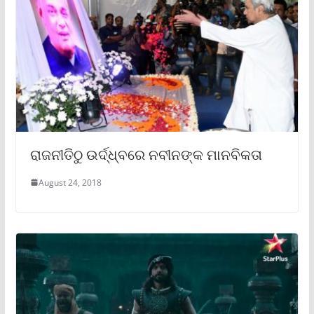
ରାଜନୀତିଠୁ ଉର୍ଦ୍ଧ୍ବରେ ନବୀନଙ୍କ ମାନବିକତା
August 24, 2018