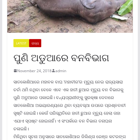
LATEST
ରାଜ୍ୟ
ପୁଣି ଅଡୁଆରେ ବନବିଭାଗ
November 24, 2018
admin
ସାତକୋଶିଆରେ ମହାବଳ ବାଘ ‘ମହାବୀର’ର ମୃତ୍ୟୁ ନେଇ ରାଜ୍ୟସାରା
ଚର୍ଚା ଥମି ନଥିବା ବେଳେ ଏବେ ଏକ ହାତୀ ଛୁଆର ମୃତ୍ୟୁ ବନ ବିଭାଗକୁ
ପୁଣି ଅଡୁଆରେ ପକାଇଛି। ବନ୍ୟପ୍ରାଣୀଙ୍କୁ ସୁରକ୍ଷା ଦେବାରେ
ସାତକୋଶିଆ ଅଭୟାରଣ୍ୟରେ ଥିବା ବ୍ୟବସ୍ଥା ଉପରେ ପ୍ରଶ୍ନବାଚୀ
ସୃଷ୍ଟି ହୋଇଛି। କେଉଁ ପରିସ୍ଥିତିରେ ହାତୀ ଛୁଆର ମୃତ୍ୟୁ ହେଲା ତାହା
ଏଯାଏ ସ୍ପଷ୍ଟ ହୋଇନାହିଁ। ଏ ସଂପର୍କରେ ବନ ବିଭାଗ ତନାଘନା
ଚଳାଇଛି।
ମିଳିଥିବା ସୂଚନା ଅନୁସାରେ ସାତକୋଶିଆର ଜିଲିଣ୍ତା ରେଞ୍ଜ କଟରଙ୍ଗ