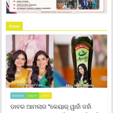
News
BUSINESS
HEALTH
LATEST
ଡାବର ଆମଲାର “କେୟାର୍ ୱାହାଁ ଜହାଁ