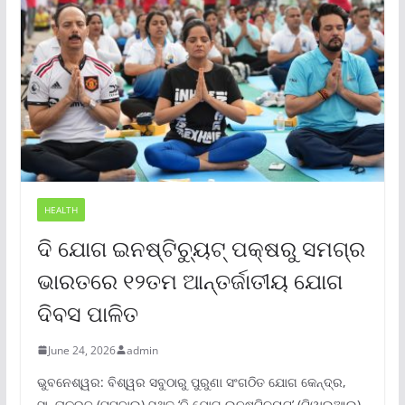
HEALTH
ଦି ଯୋଗ ଇନଷ୍ଟିଚ୍ୟୁଟ୍ ପକ୍ଷରୁ ସମଗ୍ର
ଭାରତରେ ୧୨ତମ ଆନ୍ତର୍ଜାତୀୟ ଯୋଗ
ଦିବସ ପାଳିତ
June 24, 2026
admin
ଭୁବନେଶ୍ୱର: ବିଶ୍ୱର ସବୁଠାରୁ ପୁରୁଣା ସଂଗଠିତ ଯୋଗ କେନ୍ଦ୍ର,
ସାନ୍ତାକ୍ରୁଜ୍ (ମୁମ୍ବାଇ) ସ୍ଥିତ ‘ଦି ଯୋଗ ଇନଷ୍ଟିଚ୍ୟୁଟ୍‌’ (ଟିୱାଇଆଇ),