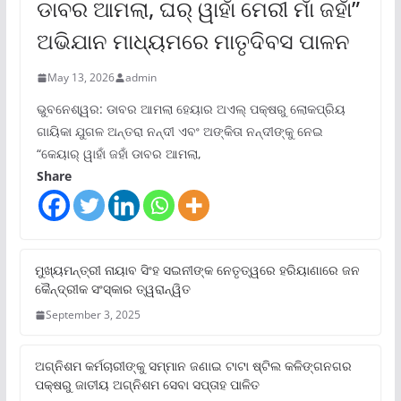
ଡାବର ଆମଲା, ଘର୍ ୱାହାଁ ମେରୀ ମାଁ ଜହାଁ”
ଅଭିଯାନ ମାଧ୍ୟମରେ ମାତୃଦିବସ ପାଳନ
May 13, 2026
admin
ଭୁବନେଶ୍ୱର: ଡାବର ଆମଲା ହେୟାର ଅଏଲ୍ ପକ୍ଷରୁ ଲୋକପ୍ରିୟ
ଗାୟିକା ଯୁଗଳ ଅନ୍ତରା ନନ୍ଦୀ ଏବଂ ଅଙ୍କିତା ନନ୍ଦୀଙ୍କୁ ନେଇ
“କେୟାର୍ ୱାହାଁ ଜହାଁ ଡାବର ଆମଲା,
Share
ମୁଖ୍ୟମନ୍ତ୍ରୀ ନାୟାବ ସିଂହ ସଇନୀଙ୍କ ନେତୃତ୍ୱରେ ହରିୟାଣାରେ ଜନ
କୈନ୍ଦ୍ରୀକ ସଂସ୍କାର ତ୍ୱରାନ୍ୱିତ
September 3, 2025
ଅଗ୍ନିଶମ କର୍ମଚାରୀଙ୍କୁ ସମ୍ମାନ ଜଣାଇ ଟାଟା ଷ୍ଟିଲ କଳିଙ୍ଗନଗର
ପକ୍ଷରୁ ଜାତୀୟ ଅଗ୍ନିଶମ ସେବା ସପ୍ତାହ ପାଳିତ