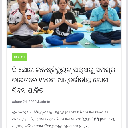
HEALTH
ଦି ଯୋଗ ଇନଷ୍ଟିଚ୍ୟୁଟ୍ ପକ୍ଷରୁ ସମଗ୍ର
ଭାରତରେ ୧୨ତମ ଆନ୍ତର୍ଜାତୀୟ ଯୋଗ
ଦିବସ ପାଳିତ
June 24, 2026
admin
ଭୁବନେଶ୍ୱର: ବିଶ୍ୱର ସବୁଠାରୁ ପୁରୁଣା ସଂଗଠିତ ଯୋଗ କେନ୍ଦ୍ର,
ସାନ୍ତାକ୍ରୁଜ୍ (ମୁମ୍ବାଇ) ସ୍ଥିତ ‘ଦି ଯୋଗ ଇନଷ୍ଟିଚ୍ୟୁଟ୍‌’ (ଟିୱାଇଆଇ),
ପକ୍ଷରୁ ଚଳିତ ବର୍ଷର ବିଷୟବସ୍ତୁ “ସୁସ୍ଥ ବାର୍ଦ୍ଧକ୍ୟ