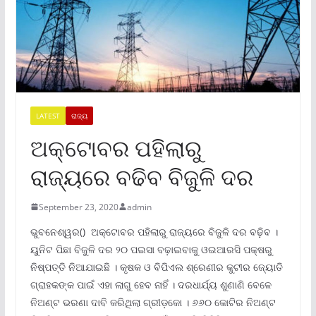
LATEST
ରାଜ୍ୟ
ଅକ୍ଟୋବର ପହିଲାରୁ
ରାଜ୍ୟରେ ବଢିବ ବିଜୁଳି ଦର
September 23, 2020
admin
ଭୁବନେଶ୍ୱର() ଅକ୍ଟୋବର ପହିଲାରୁ ରାଜ୍ୟରେ ବିଜୁଳି ଦର ବଢ଼ିବ ।
ୟୁନିଟ ପିଛା ବିଜୁଳି ଦର ୨୦ ପଇସା ବଢ଼ାଇବାକୁ ଓଇଆରସି ପକ୍ଷରୁ
ନିଷ୍ପତ୍ତି ନିଆଯାଇଛି । କୃଷକ ଓ ବିପିଏଲ ଶ୍ରେଣୀର କୁଟୀର ଜ୍ୟୋତି
ଗ୍ରାହକଙ୍କ ପାଇଁ ଏହା ଲାଗୁ ହେବ ନାହିଁ । ଦରଧାର୍ଯ୍ୟ ଶୁଣାଣି ବେଳେ
ନିଅଣ୍ଟ ଭରଣା ଦାବି କରିଥିଲା ଗ୍ରୀଡ଼କୋ । ୬୬୦ କୋଟିର ନିଅଣ୍ଟ