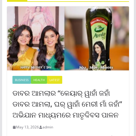
BUSINESS
HEALTH
LATEST
ଡାବର ଆମଲାର “କେୟାର୍ ୱାହାଁ ଜହାଁ
ଡାବର ଆମଲା, ଘର୍ ୱାହାଁ ମେରୀ ମାଁ ଜହାଁ”
ଅଭିଯାନ ମାଧ୍ୟମରେ ମାତୃଦିବସ ପାଳନ
May 13, 2026
admin