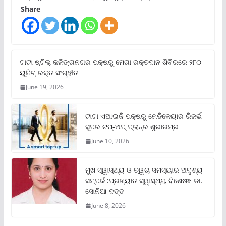
Share
ଟାଟା ଷ୍ଟିଲ୍‌ କଳିଙ୍ଗନଗର ପକ୍ଷରୁ ମେଗା ରକ୍ତଦାନ ଶିବିରରେ ୨୮୦
ୟୁନିଟ୍‌ ରକ୍ତ ସଂଗୃହୀତ
June 19, 2026
ଟାଟା ଏଆଇଜି ପକ୍ଷରୁ ମେଡିକେୟାର ରିଜର୍ଭ
ସୁପର ଟପ୍‌-ଅପ୍ ପ୍ଲାନ୍‌ର ଶୁଭାରମ୍ଭ
June 10, 2026
ମୁଖ ସ୍ୱାସ୍ଥ୍ୟ ଓ ତ୍ୱଚା ସମସ୍ୟାର ଅଦୃଶ୍ୟ
ସମ୍ପର୍କ :ପ୍ରଖ୍ୟାତ ସ୍ୱାସ୍ଥ୍ୟ ବିଶେଷଜ୍ଞ ଡା.
ସୋନିଆ ଦତ୍ତ
June 8, 2026