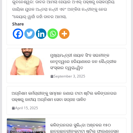
ଭୁବନେଶ୍ୱର: ଡାବର ଆମଲା ହେୟାର ଅଏଲ୍ ପକ୍ଷରୁ ଲୋକପ୍ରିୟ
ଗାୟିକା ଯୁଗଳ ଅନ୍ତରା ନନ୍ଦୀ ଏବଂ ଅଙ୍କିତା ନନ୍ଦୀଙ୍କୁ ନେଇ
“କେୟାର୍ ୱାହାଁ ଜହାଁ ଡାବର ଆମଲା,
Share
ମୁଖ୍ୟମନ୍ତ୍ରୀ ନାୟାବ ସିଂହ ସଇନୀଙ୍କ
ନେତୃତ୍ୱରେ ହରିୟାଣାରେ ଜନ କୈନ୍ଦ୍ରୀକ
ସଂସ୍କାର ତ୍ୱରାନ୍ୱିତ
September 3, 2025
ଅଗ୍ନିଶମ କର୍ମଚାରୀଙ୍କୁ ସମ୍ମାନ ଜଣାଇ ଟାଟା ଷ୍ଟିଲ କଳିଙ୍ଗନଗର
ପକ୍ଷରୁ ଜାତୀୟ ଅଗ୍ନିଶମ ସେବା ସପ୍ତାହ ପାଳିତ
April 15, 2025
କଳିଙ୍ଗନଗର ସୁକିନ୍ଦା ଅଞ୍ଚଳର ୧୫୦
ଛାତ୍ରଛାତ୍ରୀଙ୍କୁଟାଟା ଷ୍ଟିଲ୍ ଫାଉଣ୍ଡେସନ