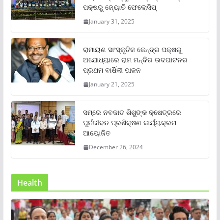
ପକ୍ଷରୁ ଜ୍ୟୋତି ଫେଲୋସିପ୍‌
January 31, 2025
ରାମାୟଣ ସାଂସ୍କୃତିକ କେନ୍ଦ୍ର ପକ୍ଷରୁ
ଅଯୋଧ୍ୟାରେ ରାମ ମନ୍ଦିର ଉଦଘାଟନର
ପ୍ରଥମ ବାର୍ଷିକୀ ପାଳନ
January 21, 2025
ସମ୍‌ରେ ନବଜାତ ଶିଶୁଙ୍କ କ୍ଷେତ୍ରରେ
ପୁର୍ନଜୀବନ ପ୍ରଶିକ୍ଷଣ କାର୍ଯ୍ୟକ୍ରମ
ଆୟୋଜିତ
December 26, 2024
Health