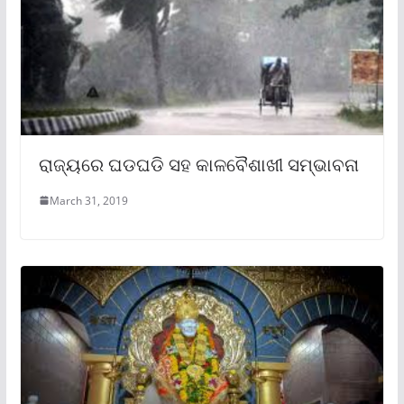
ରାଜ୍ୟରେ ଘଡଘଡି ସହ କାଳବୈଶାଖୀ ସମ୍ଭାବନା
March 31, 2019