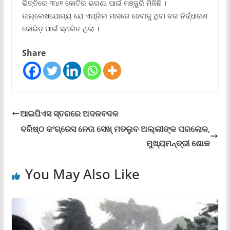
ଭିତ୍ତିରେ ୩୪୧ କୋଟିର ଭରଣା ପାଇଁ ମଞ୍ଜୁରି ମିଳିଛି ।
ଉଲ୍ଲେଖଯୋଗ୍ୟ ଯେ ଏପ୍ରିଲ ମାସରେ ହେବାକୁ ଥିବା ଦର ନିର୍ଦ୍ଧାରଣ
କୋଭିଡ଼ ପାଇଁ ସ୍ଥଗିତ ଥିଲା ।
Share
ଆଇପିଏସ ସ୍ତରରେ ଅଦଳବଦଳ
ବରିଷ୍ଠ କଂଗ୍ରେସ ନେତା ସେଖ୍ ମତଲୁବ ଅଲ୍ଲୀଙ୍କ ପରଲୋକ,
ମୁଖ୍ୟମନ୍ତ୍ରୀ ଶୋକ
You May Also Like