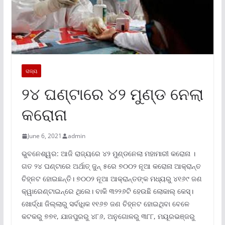
ରାଜ୍ୟ
୨୪ ଘଣ୍ଟାରେ ୪୨ ମୁଣ୍ଡ ନେଲା
କରୋନା
June 6, 2021
admin
ଭୁବନେଶ୍ୱର: ଆଜି ରାଜ୍ୟରେ ୪୨ ମୁଣ୍ଡନେଲା ମହାମାରୀ କରୋନା ।
ଗତ ୨୪ ଘଣ୍ଟାରେ ଅର୍ଥାତ୍ ଜୁନ୍ ୫ରେ ୭୦୦୨ ନୂଆ କରୋନା ଆକ୍ରାନ୍ତ
ଚିହ୍ନଟ ହୋଇଛନ୍ତି। ୭୦୦୨ ନୂଆ ଆକ୍ରାନ୍ତଙ୍କ ମଧ୍ୟରୁ ୪୧୬୯ ଜଣ
କ୍ୱାରେଣ୍ଟାଇନ୍ରେ ଥିଲେ। ବାକି ୩୨୨୬ଟି ହେଉଛି ଲୋକାଲ୍ କେସ୍।
ଖୋର୍ଦ୍ଧା ଜିଲ୍ଲାରୁ ସର୍ବାଧିକ ୧୧୬୭ ଜଣ ଚିହ୍ନଟ ହୋଇଥିବା ବେଳେ
କଟକରୁ ୭୭୧, ଯାଜପୁରରୁ ୪୮୬, ଅନୁଗୋଳରୁ ୩୮୮, ମୟୂରଭଞ୍ଜରୁ