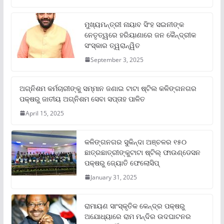
ମୁଖ୍ୟମନ୍ତ୍ରୀ ନାୟାବ ସିଂହ ସଇନୀଙ୍କ
ନେତୃତ୍ୱରେ ହରିୟାଣାରେ ଜନ କୈନ୍ଦ୍ରୀକ
ସଂସ୍କାର ତ୍ୱରାନ୍ୱିତ
September 3, 2025
ଅଗ୍ନିଶମ କର୍ମଚାରୀଙ୍କୁ ସମ୍ମାନ ଜଣାଇ ଟାଟା ଷ୍ଟିଲ କଳିଙ୍ଗନଗର
ପକ୍ଷରୁ ଜାତୀୟ ଅଗ୍ନିଶମ ସେବା ସପ୍ତାହ ପାଳିତ
April 15, 2025
କଳିଙ୍ଗନଗର ସୁକିନ୍ଦା ଅଞ୍ଚଳର ୧୫୦
ଛାତ୍ରଛାତ୍ରୀଙ୍କୁଟାଟା ଷ୍ଟିଲ୍ ଫାଉଣ୍ଡେସନ
ପକ୍ଷରୁ ଜ୍ୟୋତି ଫେଲୋସିପ୍‌
January 31, 2025
ରାମାୟଣ ସାଂସ୍କୃତିକ କେନ୍ଦ୍ର ପକ୍ଷରୁ
ଅଯୋଧ୍ୟାରେ ରାମ ମନ୍ଦିର ଉଦଘାଟନର