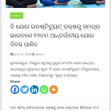
HEALTH
ଦି ଯୋଗ ଇନଷ୍ଟିଚ୍ୟୁଟ୍ ପକ୍ଷରୁ ସମଗ୍ର
ଭାରତରେ ୧୨ତମ ଆନ୍ତର୍ଜାତୀୟ ଯୋଗ
ଦିବସ ପାଳିତ
June 24, 2026
admin
ଭୁବନେଶ୍ୱର: ବିଶ୍ୱର ସବୁଠାରୁ ପୁରୁଣା ସଂଗଠିତ ଯୋଗ କେନ୍ଦ୍ର,
ସାନ୍ତାକ୍ରୁଜ୍ (ମୁମ୍ବାଇ) ସ୍ଥିତ ‘ଦି ଯୋଗ ଇନଷ୍ଟିଚ୍ୟୁଟ୍‌’ (ଟିୱାଇଆଇ),
ପକ୍ଷରୁ ଚଳିତ ବର୍ଷର ବିଷୟବସ୍ତୁ “ସୁସ୍ଥ ବାର୍ଦ୍ଧକ୍ୟ
Share
ଟାଟା ଷ୍ଟିଲ୍‌ କଳିଙ୍ଗନଗର ପକ୍ଷରୁ ମେଗା ରକ୍ତଦାନ ଶିବିରରେ ୨୮୦