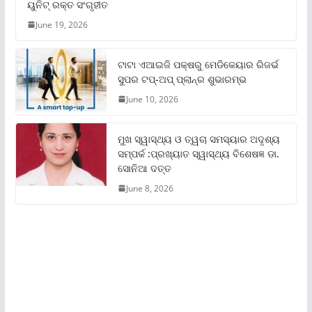
ୟୁନିଟ୍‌ ରକ୍ତ ସଂଗୃହୀତ
June 19, 2026
ଟାଟା ଏଆଇଜି ପକ୍ଷରୁ ମେଡିକେୟାର ରିଜର୍ଭ
ସୁପର ଟପ୍‌-ଅପ୍ ପ୍ଲାନ୍‌ର ଶୁଭାରମ୍ଭ
June 10, 2026
ମୁଖ ସ୍ୱାସ୍ଥ୍ୟ ଓ ତ୍ୱଚା ସମସ୍ୟାର ଅଦୃଶ୍ୟ
ସମ୍ପର୍କ :ପ୍ରଖ୍ୟାତ ସ୍ୱାସ୍ଥ୍ୟ ବିଶେଷଜ୍ଞ ଡା.
ସୋନିଆ ଦତ୍ତ
June 8, 2026