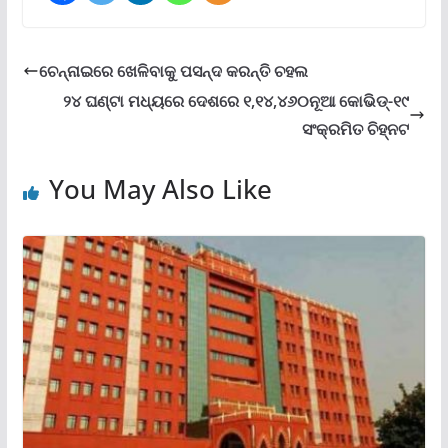
ଚେନ୍ନାଇରେ ଖେଳିବାକୁ ପସନ୍ଦ କରନ୍ତି ଚହଲ
୨୪ ଘଣ୍ଟା ମଧ୍ୟରେ ଦେଶରେ ୧,୧୪,୪୬୦ନୂଆ କୋଭିଡ୍-୧୯
ସଂକ୍ରମିତ ଚିହ୍ନଟ
You May Also Like