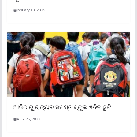
January 10, 2019
ଆଜିଠାରୁ ରାଜ୍ୟର ସମସ୍ତ ସ୍କୁଲ ୫ଦିନ ଛୁଟି
April 26, 2022