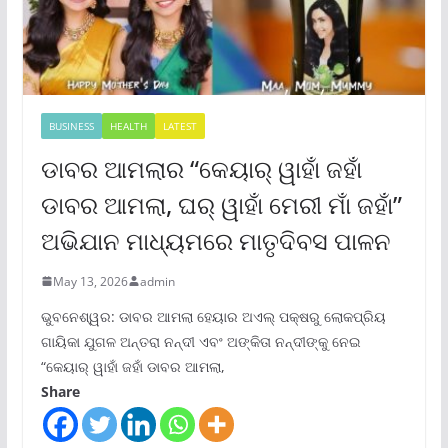
BUSINESS
HEALTH
LATEST
ଡାବର ଆମଲାର “କେୟାର୍ ୱାହାଁ ଜହାଁ
ଡାବର ଆମଲା, ଘର୍ ୱାହାଁ ମେରୀ ମାଁ ଜହାଁ”
ଅଭିଯାନ ମାଧ୍ୟମରେ ମାତୃଦିବସ ପାଳନ
May 13, 2026
admin
ଭୁବନେଶ୍ୱର: ଡାବର ଆମଲା ହେୟାର ଅଏଲ୍ ପକ୍ଷରୁ ଲୋକପ୍ରିୟ
ଗାୟିକା ଯୁଗଳ ଅନ୍ତରା ନନ୍ଦୀ ଏବଂ ଅଙ୍କିତା ନନ୍ଦୀଙ୍କୁ ନେଇ
“କେୟାର୍ ୱାହାଁ ଜହାଁ ଡାବର ଆମଲା,
Share