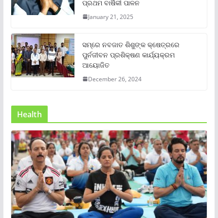
ପ୍ରଥମ ବାର୍ଷିକୀ ପାଳନ
January 21, 2025
ସମ୍‌ରେ ନବଜାତ ଶିଶୁଙ୍କ କ୍ଷେତ୍ରରେ
ପୁର୍ନଜୀବନ ପ୍ରଶିକ୍ଷଣ କାର୍ଯ୍ୟକ୍ରମ
ଆୟୋଜିତ
December 26, 2024
Health