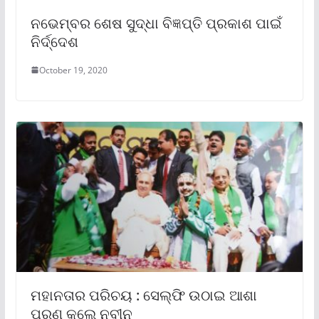
ନଭେମ୍ବର ଶେଷ ସୁଦ୍ଧା ବିଜ୍ଞପ୍ତି ପ୍ରକାଶ ପାଇଁ
ନିର୍ଦ୍ଦେଶ
October 19, 2020
ମହାନତାର ପରିଚୟ : ସେଲ୍ଫି ଉଠାଇ ଆଶା
ପୂରଣ କଲେ ନବୀନ