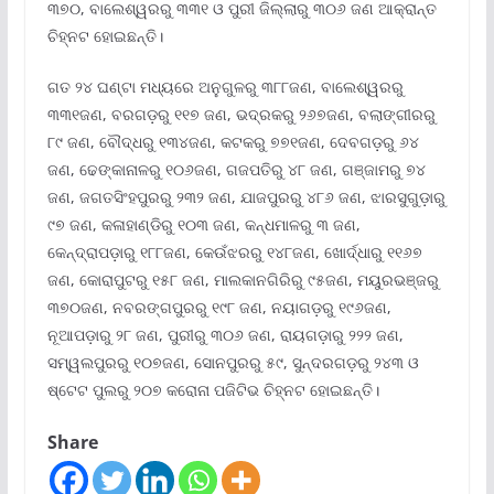
୩୭୦, ବାଲେଶ୍ୱରରୁ ୩୩୧ ଓ ପୁରୀ ଜିଲ୍ଲାରୁ ୩୦୬ ଜଣ ଆକ୍ରାନ୍ତ
ଚିହ୍ନଟ ହୋଇଛନ୍ତି।
ଗତ ୨୪ ଘଣ୍ଟା ମଧ୍ୟରେ ଅନୁଗୁଳରୁ ୩୮୮ଜଣ, ବାଲେଶ୍ୱରରୁ
୩୩୧ଜଣ, ବରଗଡ଼ରୁ ୧୧୭ ଜଣ, ଭଦ୍ରକରୁ ୨୬୭ଜଣ, ବଲାଙ୍ଗୀରରୁ
୮୯ ଜଣ, ବୌଦ୍ଧରୁ ୧୩୪ଜଣ, କଟକରୁ ୭୭୧ଜଣ, ଦେବଗଡ଼ରୁ ୬୪
ଜଣ, ଢେଙ୍କାନାଳରୁ ୧୦୬ଜଣ, ଗଜପତିରୁ ୪୮ ଜଣ, ଗଞ୍ଜାମରୁ ୭୪
ଜଣ, ଜଗତସିଂହପୁରରୁ ୨୩୨ ଜଣ, ଯାଜପୁରରୁ ୪୮୬ ଜଣ, ଝାରସୁଗୁଡ଼ାରୁ
୯୭ ଜଣ, କଳାହାଣ୍ଡିରୁ ୧୦୩ ଜଣ, କନ୍ଧମାଳରୁ ୩ ଜଣ,
କେନ୍ଦ୍ରାପଡ଼ାରୁ ୧୮୮ଜଣ, କେଉଁଝରରୁ ୧୪୮ଜଣ, ଖୋର୍ଦ୍ଧାରୁ ୧୧୬୭
ଜଣ, କୋରାପୁଟରୁ ୧୫୮ ଜଣ, ମାଲକାନଗିରିରୁ ୯୫ଜଣ, ମୟୁରଭଞ୍ଜରୁ
୩୭୦ଜଣ, ନବରଙ୍ଗପୁରରୁ ୧୯୮ ଜଣ, ନୟାଗଡ଼ରୁ ୧୯୬ଜଣ,
ନୂଆପଡ଼ାରୁ ୨୮ ଜଣ, ପୁରୀରୁ ୩୦୬ ଜଣ, ରାୟଗଡ଼ାରୁ ୨୨୨ ଜଣ,
ସମ୍ୱଲପୁରରୁ ୧୦୭ଜଣ, ସୋନପୁରରୁ ୫୯, ସୁନ୍ଦରଗଡ଼ରୁ ୨୪୩ ଓ
ଷ୍ଟେଟ ପୁଲରୁ ୨୦୭ କରୋନା ପଜିଟିଭ ଚିହ୍ନଟ ହୋଇଛନ୍ତି।
Share