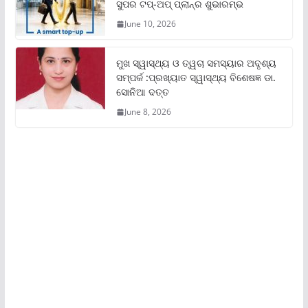
ସୁପର ଟପ୍‌-ଅପ୍ ପ୍ଲାନ୍‌ର ଶୁଭାରମ୍ଭ
June 10, 2026
ମୁଖ ସ୍ୱାସ୍ଥ୍ୟ ଓ ତ୍ୱଚା ସମସ୍ୟାର ଅଦୃଶ୍ୟ
ସମ୍ପର୍କ :ପ୍ରଖ୍ୟାତ ସ୍ୱାସ୍ଥ୍ୟ ବିଶେଷଜ୍ଞ ଡା.
ସୋନିଆ ଦତ୍ତ
June 8, 2026