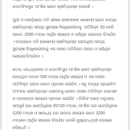
ଜଗତସିଂହପୁର ଆଂଶିକ ଭାବେ କ୍ଷତିଗ୍ରସ୍ତ ହୋଇଛି ।
ପୁରୀ ଓ ଖୋର୍ଦ୍ଧାରେ ଅତି ଭୀଷଣ (extreme severe) ଭାବେ ବାତ୍ୟା
କ୍ଷତିଗ୍ରସ୍ତ ଖାଦ୍ୟ ସୁରକ୍ଷା ହିତାଧିକାରୀଙ୍କୁ ଅତିରିକ୍ତ 50 କେଜି
ଚାଉଳ, 2000 ଟଙ୍କା ଆର୍ଥିକ ସହାୟତା ଓ ପଲିଥିନ ଯୋଗାଇ ଦିଆଯିବ
। ବାତ୍ୟାରେ ଅତି (severe) କ୍ଷତିଗ୍ରସ୍ତ ହୋଇଥିବା ଖାଦ୍ୟ
ସୁରକ୍ଷା ହିତାଧିକାରୀଙ୍କୁ ଏକ ମାସର ଅତିରିକ୍ତ ଚାଉଳ ଓ ପଲିଥିନ
ଯୋଗାଇଦିଆଯିବା ।
କଟକ, କେନ୍ଦ୍ରାପଡା ଓ ଜଗତସିଂପୁର ଆଂଶିକ ଭାବେ କ୍ଷତିଗ୍ରସ୍ତ
ହୋଇଥିବା ବେଳେ 500 ଟଙ୍କା ଆର୍ଥିକ ସହାୟତା ଓ ଏକ ମାସର
ଆତିରିକ୍ତ ଚାଉଳ କୋଟା ପ୍ରଦାନ କରାଯିବ । ସବୁ ବାତ୍ୟା ପ୍ରଭାବିତ
ଅଂଚଳର କ୍ଷତିଗ୍ରସ୍ତ ଲୋକଙ୍କୁ ଗୋଟେ ମାସର ଅତିରିକ୍ତ ପେନସନ
ଓ ଘରଭଙ୍ଗା ସହାୟତା ପ୍ରଦାନ କରାଯିବ । ରିଲିଫ କୋଡ଼ ଅନୁଯାଇ,
ସମ୍ପୂର୍ଣ ଘର ଭାଙ୍ଗିଥିଲେ 95100 ଟଙ୍କା, ଆଂଶିକ ଘର ଭାଙ୍ଗିଥିଲେ
5200 ଟଙ୍କା ଓ ସାମାନ୍ୟ ଘର ଭଙ୍ଗା ସହାୟତା ଭାବେ 3200
ଟଙ୍କାର ଆର୍ଥିକ ସହାୟତା ଦିଆଯିବ ବୋଲି ମୁଖ୍ୟମନ୍ତ୍ରୀ ଘୋଷଣା
କରିଛନ୍ତି ।