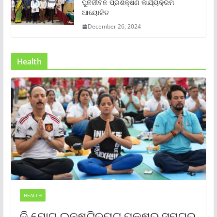
ପୁର୍ନଜୀବନ ପ୍ରଶିକ୍ଷଣ କାର୍ଯ୍ୟକ୍ରମ
ଆୟୋଜିତ
December 26, 2024
Health
HEALTH
ଦି ଯୋଗ ଇନଷ୍ଟିଚ୍ୟୁଟ୍ ପକ୍ଷରୁ ସମଗ୍ର