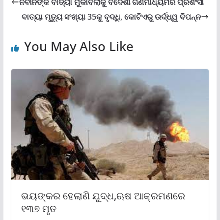
ନବୀନଙ୍କ ବାତ୍ୟା ମୁକାବିଲାକୁ ବିଦେଶୀ ଗଣମାଧ୍ୟମର ପ୍ରଶଂସା
ବାତ୍ୟା ମୃତ୍ୟୁ ସଂଖ୍ୟା 35କୁ ବୃଦ୍ଧି, କୋଟିଏରୁ ଉର୍ଦ୍ଧ୍ୱ ବିପନ୍ନ
You May Also Like
ଭୟଙ୍କର ହେଲାଣି ଯୁଦ୍ଧ,ଋଷ ଆକ୍ରମଣରେ
୧୩୭ ମୃତ