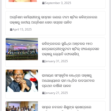
September 3, 2025
ଅଗ୍ନିଶମ କର୍ମଚାରୀଙ୍କୁ ସମ୍ମାନ ଜଣାଇ ଟାଟା ଷ୍ଟିଲ କଳିଙ୍ଗନଗର
ପକ୍ଷରୁ ଜାତୀୟ ଅଗ୍ନିଶମ ସେବା ସପ୍ତାହ ପାଳିତ
April 15, 2025
କଳିଙ୍ଗନଗର ସୁକିନ୍ଦା ଅଞ୍ଚଳର ୧୫୦
ଛାତ୍ରଛାତ୍ରୀଙ୍କୁଟାଟା ଷ୍ଟିଲ୍ ଫାଉଣ୍ଡେସନ
ପକ୍ଷରୁ ଜ୍ୟୋତି ଫେଲୋସିପ୍‌
January 31, 2025
ରାମାୟଣ ସାଂସ୍କୃତିକ କେନ୍ଦ୍ର ପକ୍ଷରୁ
ଅଯୋଧ୍ୟାରେ ରାମ ମନ୍ଦିର ଉଦଘାଟନର
ପ୍ରଥମ ବାର୍ଷିକୀ ପାଳନ
January 21, 2025
ସମ୍‌ରେ ନବଜାତ ଶିଶୁଙ୍କ କ୍ଷେତ୍ରରେ