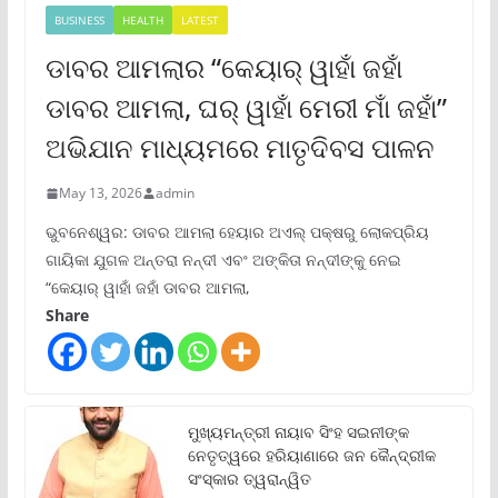
BUSINESS
HEALTH
LATEST
ଡାବର ଆମଲାର “କେୟାର୍ ୱାହାଁ ଜହାଁ
ଡାବର ଆମଲା, ଘର୍ ୱାହାଁ ମେରୀ ମାଁ ଜହାଁ”
ଅଭିଯାନ ମାଧ୍ୟମରେ ମାତୃଦିବସ ପାଳନ
May 13, 2026
admin
ଭୁବନେଶ୍ୱର: ଡାବର ଆମଲା ହେୟାର ଅଏଲ୍ ପକ୍ଷରୁ ଲୋକପ୍ରିୟ
ଗାୟିକା ଯୁଗଳ ଅନ୍ତରା ନନ୍ଦୀ ଏବଂ ଅଙ୍କିତା ନନ୍ଦୀଙ୍କୁ ନେଇ
“କେୟାର୍ ୱାହାଁ ଜହାଁ ଡାବର ଆମଲା,
Share
ମୁଖ୍ୟମନ୍ତ୍ରୀ ନାୟାବ ସିଂହ ସଇନୀଙ୍କ
ନେତୃତ୍ୱରେ ହରିୟାଣାରେ ଜନ କୈନ୍ଦ୍ରୀକ
ସଂସ୍କାର ତ୍ୱରାନ୍ୱିତ