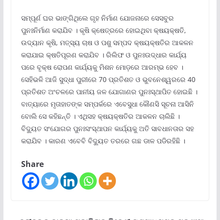
ସମ୍ପୂର୍ଣ ଘର ଭାଙ୍ଗିଥିଲେ ଗୃହ ନିର୍ମାଣ ଯୋଜନାରେ ସେସବୁର
ପୁନଃନିର୍ମାଣ କରାଯିବ । କୃଷି କ୍ଷେତ୍ରରେ ହୋଇଥିବା କ୍ଷୟକ୍ଷତି,
ଉଦ୍ୟାନ କୃଷି, ମତ୍ସ୍ୟ ଚାଷ ଓ ପଶୁ ସମ୍ପଦ କ୍ଷୟକ୍ଷତିର ଆକଳନ
କରାଯାଇ କ୍ଷତିପୂରଣ କରାଯିବ । ରିଲିଫ ଓ ପୁନଃଉଦ୍ଧାର କାର୍ଯ୍ୟ
ପରେ ବୃକ୍ଷ ରୋପଣ କାର୍ଯ୍ୟକୁ ମିଶନ ମୋଡ଼ରେ ଆରମ୍ଭ ହେବ ।
ସେହିଭଳି ଆଜି ସୁଦ୍ଧା ପୁରୀରେ 70 ପ୍ରତିଶତ ଓ ଭୁବନେଶ୍ୱରରେ 40
ପ୍ରତିଶତ ଅଂଚଳରେ ପାନୀୟ ଜଳ ଯୋଗାଣର ପୁନଃସ୍ଥାପିତ ହୋଇଛି ।
ବାତ୍ୟାରେ ମୃତାହାତଙ୍କ ସମ୍ପର୍କରେ ଏବେସୁଧା କୌଣସି ସୂଚନା ଆସିନି
ବୋଲି ସେ କହିଛନ୍ତି । ଏଥିସହ କ୍ଷୟକ୍ଷତିର ଆକଳନ ଚାଲିଛି ।
ବିଦ୍ୟୁତ ସଂଯୋଗର ପୁନଃସଂସ୍ଥାପନ କାର୍ଯ୍ୟକୁ ଅତି ସାବଧାନତାର ସହ
କରାଯିବ । କାରଣ ଏବେବି ବିଦ୍ୟୁତ ତରରେ ଗଛ ଡାଳ ପଡିରହିଛି ।
Share