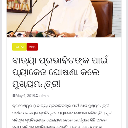
LATEST
ରାଜ୍ୟ
ବାତ୍ୟା ପ୍ରଭାବିତଙ୍କ ପାଇଁ
ପ୍ୟାକେଜ ଘୋଷଣା କଲେ
ମୁଖ୍ୟମନ୍ତ୍ରୀ
May 6, 2019
admin
ଭୁବନେଶ୍ୱର () ବାତ୍ୟା ପ୍ରଭାବିତଙ୍କ ପାଇଁ ଆଜି ମୁଖ୍ୟମନ୍ତ୍ରୀ
ନବୀନ ପଟନାୟକ କ୍ଷତିପୂରଣ ପ୍ୟାକେଜ ଘୋଷଣା କରିଛନ୍ତି । ପୁରୀ
ସର୍ବାଧିକ କ୍ଷତିଗ୍ରସ୍ତ ହୋଇଥିବା ବେଳେ ଖୋର୍ଦ୍ଧାର କିଛି ଅଂଚଳ
ମଧ୍ୟ ସର୍ବାଧିକ କ୍ଷତିଗ୍ରସ୍ତ ହୋଇଛି । କଟକ, କେନ୍ଦ୍ରାପଡା,