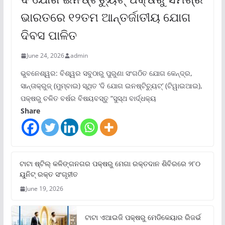
ଭାରତରେ ୧୨ତମ ଆନ୍ତର୍ଜାତୀୟ ଯୋଗ
ଦିବସ ପାଳିତ
June 24, 2026
admin
ଭୁବନେଶ୍ୱର: ବିଶ୍ୱର ସବୁଠାରୁ ପୁରୁଣା ସଂଗଠିତ ଯୋଗ କେନ୍ଦ୍ର,
ସାନ୍ତାକ୍ରୁଜ୍ (ମୁମ୍ବାଇ) ସ୍ଥିତ ‘ଦି ଯୋଗ ଇନଷ୍ଟିଚ୍ୟୁଟ୍‌’ (ଟିୱାଇଆଇ),
ପକ୍ଷରୁ ଚଳିତ ବର୍ଷର ବିଷୟବସ୍ତୁ “ସୁସ୍ଥ ବାର୍ଦ୍ଧକ୍ୟ
Share
ଟାଟା ଷ୍ଟିଲ୍‌ କଳିଙ୍ଗନଗର ପକ୍ଷରୁ ମେଗା ରକ୍ତଦାନ ଶିବିରରେ ୨୮୦
ୟୁନିଟ୍‌ ରକ୍ତ ସଂଗୃହୀତ
June 19, 2026
ଟାଟା ଏଆଇଜି ପକ୍ଷରୁ ମେଡିକେୟାର ରିଜର୍ଭ