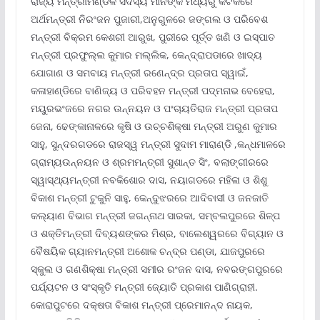
ରାଜ୍ୟ ମନ୍ତ୍ରୀମଣ୍ଡଳ ସଦସ୍ୟ ମାନଙ୍କ ମଧ୍ୟରୁ କଟକରେ
ଅର୍ଥମନ୍ତ୍ରୀ ନିରଂଜନ ପୁଜାରୀ,ଅନୁଗୁଳରେ ଜଙ୍ଗଲ ଓ ପରିବେଶ
ମନ୍ତ୍ରୀ ବିକ୍ରମ କେଶରୀ ଆରୁଖ, ପୁରୀରେ ପୂର୍ତ୍ତ ଖଣି ଓ ଇସ୍ପାତ
ମନ୍ତ୍ରୀ ପ୍ରଫୁଲ୍ଲ କୁମାର ମଲ୍ଲିକ, କେନ୍ଦ୍ରାପଡାରେ ଖାଦ୍ୟ
ଯୋଗାଣ ଓ ସମବାୟ ମନ୍ତ୍ରୀ ରଣେନ୍ଦ୍ର ପ୍ରତାପ ସ୍ୱାଇଁ,
କଳାହାଣ୍ଡିରେ ବାଣିଜ୍ୟ ଓ ପରିବହନ ମନ୍ତ୍ରୀ ପଦ୍ମନାଭ ବେହେରା,
ମୟୁରଭଂଜରେ ନଗର ଉନ୍ନୟନ ଓ ପଂଚାୟତିରାଜ ମନ୍ତ୍ରୀ ପ୍ରତାପ
ଜେନା, ଢେଙ୍କାନାଳରେ କୃଷି ଓ ଉଚ୍ଚଶିକ୍ଷା ମନ୍ତ୍ରୀ ଅରୁଣ କୁମାର
ସାହୁ, ସୁନ୍ଦରଗଡରେ ରାଜସ୍ୱ ମନ୍ତ୍ରୀ ସୁଦାମ ମାରାଣ୍ଡି ,କନ୍ଧମାଳରେ
ଗ୍ରାମ୍ୟଉନ୍ନୟନ ଓ ଶ୍ରମମନ୍ତ୍ରୀ ସୁଶାନ୍ତ ସିଂ, ବଲାଙ୍ଗୀରରେ
ସ୍ୱାସ୍ଥ୍ୟମନ୍ତ୍ରୀ ନବକିଶୋର ଦାସ, ନୟାଗଡରେ ମହିଳା ଓ ଶିଶୁ
ବିକାଶ ମନ୍ତ୍ରୀ ଟୁକୁନି ସାହୁ, କେନ୍ଦୁଝରରେ ଆଦିବାସୀ ଓ ଜନଜାତି
କଲ୍ୟାଣ ବିଭାଗ ମନ୍ତ୍ରୀ ଜଗନ୍ନାଥ ସାରକା, ସମ୍ବଲପୁରରେ ଶିଳ୍ପ
ଓ ଶକ୍ତିମନ୍ତ୍ରୀ ଦିବ୍ୟଶଙ୍କର ମିଶ୍ର, ବାଲେଶ୍ୱରରେ ବିଗ୍ୟାନ ଓ
ବୈଷୟିକ ଗ୍ୟାନମନ୍ତ୍ରୀ ଅଶୋକ ଚନ୍ଦ୍ର ପଣ୍ଡା, ଯାଜପୁରରେ
ସ୍କୁଲ ଓ ଗଣଶିକ୍ଷା ମନ୍ତ୍ରୀ ସମୀର ରଂଜନ ଦାସ, ନବରଙ୍ଗପୁରରେ
ପର୍ଯ୍ୟଟନ ଓ ସଂସ୍କୃତି ମନ୍ତ୍ରୀ ଜ୍ୟୋତି ପ୍ରକାଶ ପାଣିଗ୍ରାହୀ.
କୋରାପୁଟରେ ଦକ୍ଷତା ବିକାଶ ମନ୍ତ୍ରୀ ପ୍ରେମାନନ୍ଦ ନାୟକ,