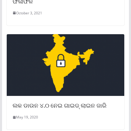
ଫଳାଫଳ
October 3, 2021
ଲକ ଡାଉନ ୪.୦ ନେଇ ଗାଇଡ୍‌ ଲାଇନ ଜାରି
May 19, 2020