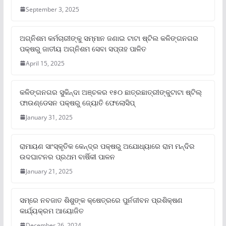
September 3, 2025
ଅଗ୍ନିଶମ କର୍ମଚାରୀଙ୍କୁ ସମ୍ମାନ ଜଣାଇ ଟାଟା ଷ୍ଟିଲ କଳିଙ୍ଗନଗର
ପକ୍ଷରୁ ଜାତୀୟ ଅଗ୍ନିଶମ ସେବା ସପ୍ତାହ ପାଳିତ
April 15, 2025
କଳିଙ୍ଗନଗର ସୁକିନ୍ଦା ଅଞ୍ଚଳର ୧୫୦ ଛାତ୍ରଛାତ୍ରୀଙ୍କୁଟାଟା ଷ୍ଟିଲ୍
ଫାଉଣ୍ଡେସନ ପକ୍ଷରୁ ଜ୍ୟୋତି ଫେଲୋସିପ୍‌
January 31, 2025
ରାମାୟଣ ସାଂସ୍କୃତିକ କେନ୍ଦ୍ର ପକ୍ଷରୁ ଅଯୋଧ୍ୟାରେ ରାମ ମନ୍ଦିର
ଉଦଘାଟନର ପ୍ରଥମ ବାର୍ଷିକୀ ପାଳନ
January 21, 2025
ସମ୍‌ରେ ନବଜାତ ଶିଶୁଙ୍କ କ୍ଷେତ୍ରରେ ପୁର୍ନଜୀବନ ପ୍ରଶିକ୍ଷଣ
କାର୍ଯ୍ୟକ୍ରମ ଆୟୋଜିତ
December 26, 2024