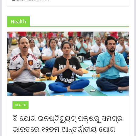
Health
HEALTH
ଦି ଯୋଗ ଇନଷ୍ଟିଚ୍ୟୁଟ୍ ପକ୍ଷରୁ ସମଗ୍ର
ଭାରତରେ ୧୨ତମ ଆନ୍ତର୍ଜାତୀୟ ଯୋଗ