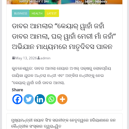
BUSINESS
HEALTH
LATEST
ଡାବର ଆମଲାର “କେୟାର୍ ୱାହାଁ ଜହାଁ
ଡାବର ଆମଲା, ଘର୍ ୱାହାଁ ମେରୀ ମାଁ ଜହାଁ”
ଅଭିଯାନ ମାଧ୍ୟମରେ ମାତୃଦିବସ ପାଳନ
May 13, 2026
admin
ଭୁବନେଶ୍ୱର: ଡାବର ଆମଲା ହେୟାର ଅଏଲ୍ ପକ୍ଷରୁ ଲୋକପ୍ରିୟ
ଗାୟିକା ଯୁଗଳ ଅନ୍ତରା ନନ୍ଦୀ ଏବଂ ଅଙ୍କିତା ନନ୍ଦୀଙ୍କୁ ନେଇ
“କେୟାର୍ ୱାହାଁ ଜହାଁ ଡାବର ଆମଲା,
Share
ମୁଖ୍ୟମନ୍ତ୍ରୀ ନାୟାବ ସିଂହ ସଇନୀଙ୍କ ନେତୃତ୍ୱରେ ହରିୟାଣାରେ ଜନ
କୈନ୍ଦ୍ରୀକ ସଂସ୍କାର ତ୍ୱରାନ୍ୱିତ