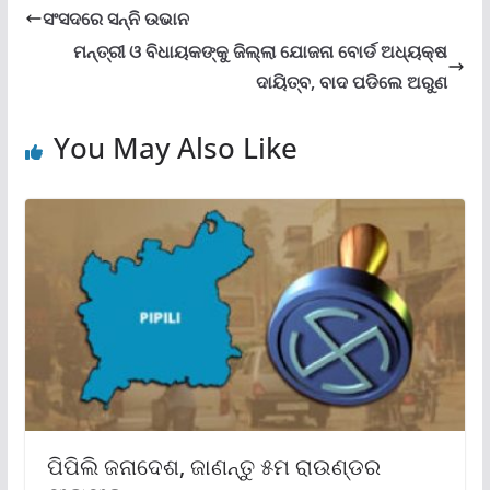
ସଂସଦରେ ସନ୍ନି ଉଭାନ
ମନ୍ତ୍ରୀ ଓ ବିଧାୟକଙ୍କୁ ଜିଲ୍ଲା ଯୋଜନା ବୋର୍ଡ ଅଧ୍ୟକ୍ଷ
ଦାୟିତ୍ବ, ବାଦ ପଡିଲେ ଅରୁଣ
You May Also Like
ପିପିଲି ଜନାଦେଶ, ଜାଣନ୍ତୁ ୫ମ ରାଉଣ୍ଡର