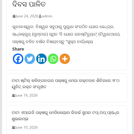
ଦିବସ ପାଳିତ
June 24, 2026
admin
ଭୁବନେଶ୍ୱର: ବିଶ୍ୱର ସବୁଠାରୁ ପୁରୁଣା ସଂଗଠିତ ଯୋଗ କେନ୍ଦ୍ର,
ସାନ୍ତାକ୍ରୁଜ୍ (ମୁମ୍ବାଇ) ସ୍ଥିତ ‘ଦି ଯୋଗ ଇନଷ୍ଟିଚ୍ୟୁଟ୍‌’ (ଟିୱାଇଆଇ),
ପକ୍ଷରୁ ଚଳିତ ବର୍ଷର ବିଷୟବସ୍ତୁ “ସୁସ୍ଥ ବାର୍ଦ୍ଧକ୍ୟ
Share
ଟାଟା ଷ୍ଟିଲ୍‌ କଳିଙ୍ଗନଗର ପକ୍ଷରୁ ମେଗା ରକ୍ତଦାନ ଶିବିରରେ ୨୮୦
ୟୁନିଟ୍‌ ରକ୍ତ ସଂଗୃହୀତ
June 19, 2026
ଟାଟା ଏଆଇଜି ପକ୍ଷରୁ ମେଡିକେୟାର ରିଜର୍ଭ ସୁପର ଟପ୍‌-ଅପ୍ ପ୍ଲାନ୍‌ର
ଶୁଭାରମ୍ଭ
June 10, 2026