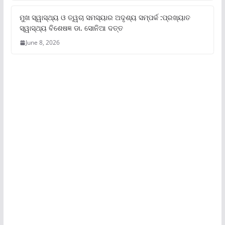
ମୁଖ ସ୍ୱାସ୍ଥ୍ୟ ଓ ତ୍ୱଚା ସମସ୍ୟାର ଅଦୃଶ୍ୟ ସମ୍ପର୍କ :ପ୍ରଖ୍ୟାତ
ସ୍ୱାସ୍ଥ୍ୟ ବିଶେଷଜ୍ଞ ଡା. ସୋନିଆ ଦତ୍ତ
June 8, 2026