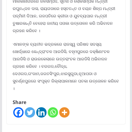
ମାଲକାନାଗିରିରେ ଜଳସମ୍ପଦ, ସୂଚନା ଓ ଲୋକସମ୍ପର୍କ ମନ୍ତ୍ରୀ
ରଘୁନନ୍ଦନ ଦାସ, ରାୟଗଡାରେ ହସ୍ତତନ୍ତ ଓ ବୟନ ଶିଳ୍ପ ମନ୍ତ୍ରୀ
ପଦ୍ମିନୀ ଦିଆନ, ଗଜପତିରେ କ୍ରୀଡା ଓ ଯୁବବ୍ୟପାର ମନ୍ତ୍ରୀ
ତୁଷାରକାନ୍ତି ବେହେରା ଜାତୀୟ ପତାକା ଉତ୍ତୋଳନ କରି ଅଭିବାଦନ
ଗ୍ରହଣ କରିବେ ।
ଏମାନଙ୍କ ବ୍ୟତୀତ ଭଦ୍ରକରେ ରାଜସ୍ୱ ପରିଷଦ ସଦସ୍ୟ
ଖୋର୍ଦ୍ଧାରେ କେନ୍ଦ୍ରାଂଚଳ ଆରଡିସି, ବହ୍ମପୁରରେ ଦକ୍ଷିଣାଂଚଳ
ଆରଡିସି ଓ ରାଉରକେଲାରେ ଉତ୍ତରାଂଚଳ ଆରଡିସି ଅଭିବାଦନ
ଗ୍ରହଣ କରିବେ । ବରଗଡ,ବୌଦ୍ଧ,
ଦେଓଗଡ,ଗଂଜାମ,ଜଗତସିଂପୁର,ଝାରସୁଗୁଡା,ନୂଆପଡା ଓ
ସୁବର୍ଣ୍ଣପୁରରେ ସଂପୃକ୍ତ ଜିଲ୍ଲାପାଳମାନେ ପତକା ଉତ୍ତୋଳନ କରିବେ
।
Share