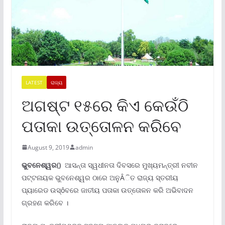
LATEST
ରାଜ୍ୟ
ଅଗଷ୍ଟ ୧୫ରେ କିଏ କେଉଁଠି
ପତାକା ଉତ୍ତୋଳନ କରିବେ
August 9, 2019
admin
ଭୁବନେଶ୍ୱର()
ଆସନ୍ତା ସ୍ୱଧୀନତା ଦିବସରେ ମୁଖ୍ୟମନ୍ତ୍ରୀ ନବୀନ
ପଟ୍ଟନାୟକ ଭୁବନେଶ୍ୱର ଠାରେ ଅନୁÂିତ ରାଜ୍ୟ ସ୍ତରୀୟ
ପ୍ୟାରେଡ ଉସ୍ôବରେ ଜାତୀୟ ପତାକା ଉତ୍ତୋଳନ କରି ଅଭିବାଦନ
ଗ୍ରହଣ କରିବେ ।