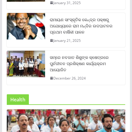
January 31, 2025
ରାମାୟଣ ସାଂସ୍କୃତିକ କେନ୍ଦ୍ର ପକ୍ଷରୁ
ଅଯୋଧ୍ୟାରେ ରାମ ମନ୍ଦିର ଉଦଘାଟନର
ପ୍ରଥମ ବାର୍ଷିକୀ ପାଳନ
January 21, 2025
ସମ୍‌ରେ ନବଜାତ ଶିଶୁଙ୍କ କ୍ଷେତ୍ରରେ
ପୁର୍ନଜୀବନ ପ୍ରଶିକ୍ଷଣ କାର୍ଯ୍ୟକ୍ରମ
ଆୟୋଜିତ
December 26, 2024
Health