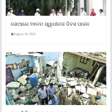
ସୋଆରେ ୭୫ତମ ସ୍ୱାଧୀନତା ଦିବସ ପାଳନ
August 16, 2021