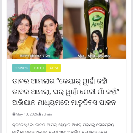
BUSINESS
HEALTH
LATEST
ଡାବର ଆମଲାର “କେୟାର୍ ୱାହାଁ ଜହାଁ
ଡାବର ଆମଲା, ଘର୍ ୱାହାଁ ମେରୀ ମାଁ ଜହାଁ”
ଅଭିଯାନ ମାଧ୍ୟମରେ ମାତୃଦିବସ ପାଳନ
May 13, 2026
admin
ଭୁବନେଶ୍ୱର: ଡାବର ଆମଲା ହେୟାର ଅଏଲ୍ ପକ୍ଷରୁ ଲୋକପ୍ରିୟ
ଗାୟିକା ଯୁଗଳ ଅନ୍ତରା ନନ୍ଦୀ ଏବଂ ଅଙ୍କିତା ନନ୍ଦୀଙ୍କୁ ନେଇ