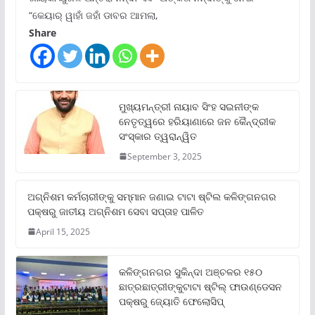
“କେୟାର୍ ୱାହାଁ ଜହାଁ ଡାବର ଆମଲା,
Share
ମୁଖ୍ୟମନ୍ତ୍ରୀ ନାୟାବ ସିଂହ ସଇନୀଙ୍କ
ନେତୃତ୍ୱରେ ହରିୟାଣାରେ ଜନ କୈନ୍ଦ୍ରୀକ
ସଂସ୍କାର ତ୍ୱରାନ୍ୱିତ
September 3, 2025
ଅଗ୍ନିଶମ କର୍ମଚାରୀଙ୍କୁ ସମ୍ମାନ ଜଣାଇ ଟାଟା ଷ୍ଟିଲ କଳିଙ୍ଗନଗର
ପକ୍ଷରୁ ଜାତୀୟ ଅଗ୍ନିଶମ ସେବା ସପ୍ତାହ ପାଳିତ
April 15, 2025
କଳିଙ୍ଗନଗର ସୁକିନ୍ଦା ଅଞ୍ଚଳର ୧୫୦
ଛାତ୍ରଛାତ୍ରୀଙ୍କୁଟାଟା ଷ୍ଟିଲ୍ ଫାଉଣ୍ଡେସନ
ପକ୍ଷରୁ ଜ୍ୟୋତି ଫେଲୋସିପ୍‌