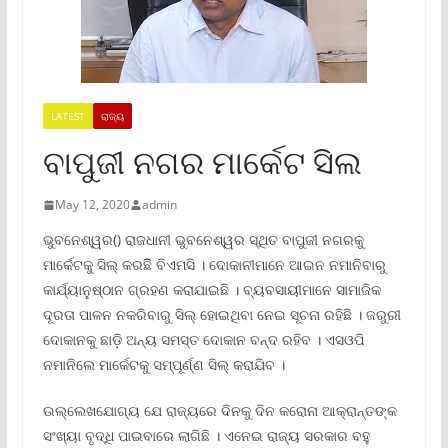
LATEST
ରାଜ୍ୟ
ବାପୁଜୀ ନଗର ମାର୍କେଟ ସିଲ
May 12, 2020
admin
ଭୁବନେଶ୍ୱର() ରାଜଧାନୀ ଭୁବନେଶ୍ୱର ସ୍ଥିତ ବାପୁଜୀ ନଗରକୁ
ମାର୍କେଟକୁ ସିଲ୍ କରଛିି ବିଏମସି । ଦୋକାନୀମାନେ ଆଇନ ନମାନିବାରୁ
କାର୍ଯ୍ୟାନୁଷ୍ଠାନ ଗ୍ରହଣ କରାଯାଇଛି । ବ୍ୟବସାୟୀମାନେ ସାମାଜିକ
ଦୂରତା ପାଳନ ନକରିବାରୁ ସିଲ୍ ହୋଇଥିବା ନେଇ ସୂଚନା ରହିଛି । ଜରୁରୀ
ଦୋକାନକୁ ଛାଡ଼ି ଅନ୍ୟ ସମସ୍ତ ଦୋକାନ ବନ୍ଦ ରହିବ । ଏସଓପି
ନମାନିଲେ ମାର୍କେଟକୁ ସମ୍ପୂର୍ଣ୍ଣ ସିଲ୍ କରାଯିବ ।
ଉଲ୍ଲେଖଯୋଗ୍ୟ ଯେ ରାଜ୍ୟରେ ଦିନକୁ ଦିନ କରୋନା ଆକ୍ରାନ୍ତଙ୍କ
ସଂଖ୍ୟା ବୃଦ୍ଧି ପାଇବାରେ ଲାଗିଛି । ଏନେଇ ରାଜ୍ୟ ସରକାର ବହୁ