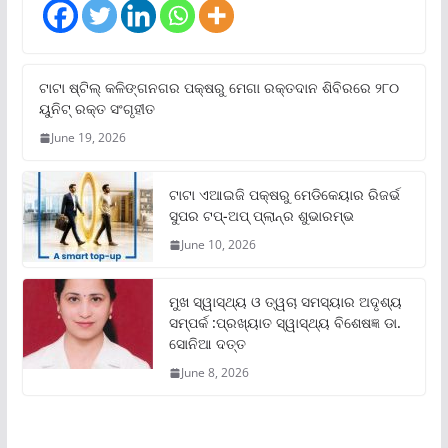
ଟାଟା ଷ୍ଟିଲ୍‌ କଳିଙ୍ଗନଗର ପକ୍ଷରୁ ମେଗା ରକ୍ତଦାନ ଶିବିରରେ ୨୮୦
ୟୁନିଟ୍‌ ରକ୍ତ ସଂଗୃହୀତ
June 19, 2026
ଟାଟା ଏଆଇଜି ପକ୍ଷରୁ ମେଡିକେୟାର ରିଜର୍ଭ
ସୁପର ଟପ୍‌-ଅପ୍ ପ୍ଲାନ୍‌ର ଶୁଭାରମ୍ଭ
June 10, 2026
ମୁଖ ସ୍ୱାସ୍ଥ୍ୟ ଓ ତ୍ୱଚା ସମସ୍ୟାର ଅଦୃଶ୍ୟ
ସମ୍ପର୍କ :ପ୍ରଖ୍ୟାତ ସ୍ୱାସ୍ଥ୍ୟ ବିଶେଷଜ୍ଞ ଡା.
ସୋନିଆ ଦତ୍ତ
June 8, 2026