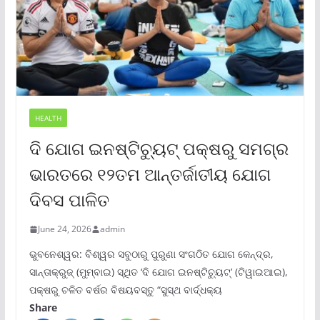
HEALTH
ଦି ଯୋଗ ଇନଷ୍ଟିଚ୍ୟୁଟ୍ ପକ୍ଷରୁ ସମଗ୍ର
ଭାରତରେ ୧୨ତମ ଆନ୍ତର୍ଜାତୀୟ ଯୋଗ
ଦିବସ ପାଳିତ
June 24, 2026
admin
ଭୁବନେଶ୍ୱର: ବିଶ୍ୱର ସବୁଠାରୁ ପୁରୁଣା ସଂଗଠିତ ଯୋଗ କେନ୍ଦ୍ର,
ସାନ୍ତାକ୍ରୁଜ୍ (ମୁମ୍ବାଇ) ସ୍ଥିତ ‘ଦି ଯୋଗ ଇନଷ୍ଟିଚ୍ୟୁଟ୍‌’ (ଟିୱାଇଆଇ),
ପକ୍ଷରୁ ଚଳିତ ବର୍ଷର ବିଷୟବସ୍ତୁ “ସୁସ୍ଥ ବାର୍ଦ୍ଧକ୍ୟ
Share