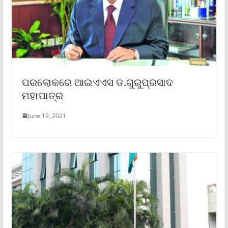
ପରଲୋକରେ ଆଇଏଏସ ଡ.ଗୁରୁପ୍ରସାଦ
ମହାପାତ୍ର
June 19, 2021