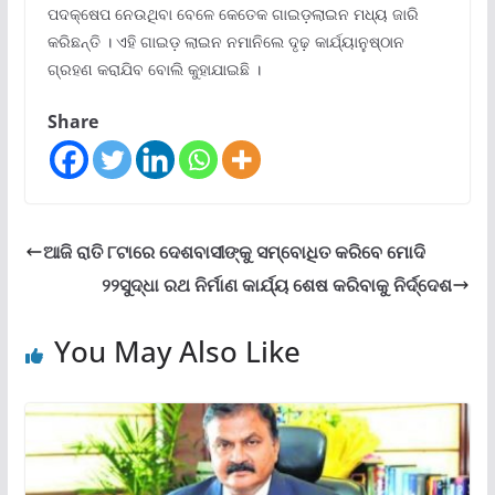
ପଦକ୍ଷେପ ନେଉଥିବା ବେଳେ କେତେକ ଗାଇଡ଼ଲାଇନ ମଧ୍ୟ ଜାରି
କରିଛନ୍ତି । ଏହି ଗାଇଡ଼ ଲାଇନ ନମାନିଲେ ଦୃଢ଼ କାର୍ଯ୍ୟାନୁଷ୍ଠାନ
ଗ୍ରହଣ କରାଯିବ ବୋଲି କୁହାଯାଇଛି ।
Share
ଆଜି ରାତି ୮ଟାରେ ଦେଶବାସୀଙ୍କୁ ସମ୍ବୋଧିତ କରିବେ ମୋଦି
୨୨ସୁଦ୍ଧା ରଥ ନିର୍ମାଣ କାର୍ଯ୍ୟ ଶେଷ କରିବାକୁ ନିର୍ଦ୍ଦେଶ
You May Also Like