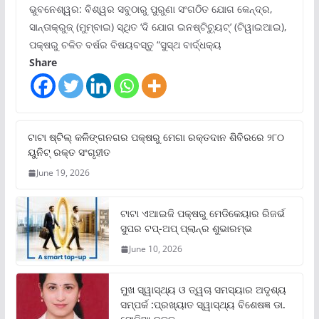
ଭୁବନେଶ୍ୱର: ବିଶ୍ୱର ସବୁଠାରୁ ପୁରୁଣା ସଂଗଠିତ ଯୋଗ କେନ୍ଦ୍ର,
ସାନ୍ତାକ୍ରୁଜ୍ (ମୁମ୍ବାଇ) ସ୍ଥିତ ‘ଦି ଯୋଗ ଇନଷ୍ଟିଚ୍ୟୁଟ୍‌’ (ଟିୱାଇଆଇ),
ପକ୍ଷରୁ ଚଳିତ ବର୍ଷର ବିଷୟବସ୍ତୁ “ସୁସ୍ଥ ବାର୍ଦ୍ଧକ୍ୟ
Share
ଟାଟା ଷ୍ଟିଲ୍‌ କଳିଙ୍ଗନଗର ପକ୍ଷରୁ ମେଗା ରକ୍ତଦାନ ଶିବିରରେ ୨୮୦
ୟୁନିଟ୍‌ ରକ୍ତ ସଂଗୃହୀତ
June 19, 2026
ଟାଟା ଏଆଇଜି ପକ୍ଷରୁ ମେଡିକେୟାର ରିଜର୍ଭ
ସୁପର ଟପ୍‌-ଅପ୍ ପ୍ଲାନ୍‌ର ଶୁଭାରମ୍ଭ
June 10, 2026
ମୁଖ ସ୍ୱାସ୍ଥ୍ୟ ଓ ତ୍ୱଚା ସମସ୍ୟାର ଅଦୃଶ୍ୟ
ସମ୍ପର୍କ :ପ୍ରଖ୍ୟାତ ସ୍ୱାସ୍ଥ୍ୟ ବିଶେଷଜ୍ଞ ଡା.