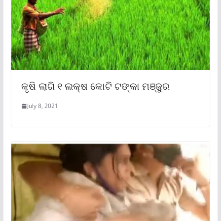
କୃଷି ଲାଗି ୧ ଲକ୍ଷ କୋଟି ଟଙ୍କା ମଞ୍ଜୁର
July 8, 2021