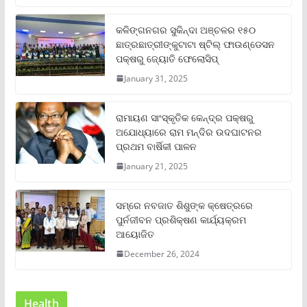
କଳିଙ୍ଗନଗର ସୁକିନ୍ଦା ଅଞ୍ଚଳର ୧୫୦
ଛାତ୍ରଛାତ୍ରୀଙ୍କୁଟାଟା ଷ୍ଟିଲ୍ ଫାଉଣ୍ଡେସନ
ପକ୍ଷରୁ ଜ୍ୟୋତି ଫେଲୋସିପ୍‌
January 31, 2025
ରାମାୟଣ ସାଂସ୍କୃତିକ କେନ୍ଦ୍ର ପକ୍ଷରୁ
ଅଯୋଧ୍ୟାରେ ରାମ ମନ୍ଦିର ଉଦଘାଟନର
ପ୍ରଥମ ବାର୍ଷିକୀ ପାଳନ
January 21, 2025
ସମ୍‌ରେ ନବଜାତ ଶିଶୁଙ୍କ କ୍ଷେତ୍ରରେ
ପୁର୍ନଜୀବନ ପ୍ରଶିକ୍ଷଣ କାର୍ଯ୍ୟକ୍ରମ
ଆୟୋଜିତ
December 26, 2024
Health