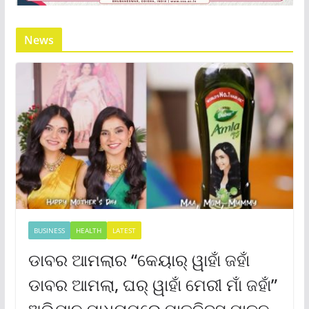
News
BUSINESS
HEALTH
LATEST
ଡାବର ଆମଲାର “କେୟାର୍ ୱାହାଁ ଜହାଁ
ଡାବର ଆମଲା, ଘର୍ ୱାହାଁ ମେରୀ ମାଁ ଜହାଁ”