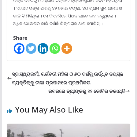
ତାଙ୍କ ନିକଟରୁ ୮୦ ହଜାର ଟଙ୍କାର ବ୍ରାଉନସୁଗାର ଜବତ ହୋଇଥିଲା
। ଏହାସହ ତାଙ୍କ ପାଖରୁ ୪୨ ହଜାର ଟଙ୍କା, ୪୦ ଗ୍ରାମ ସୁନା ଗହଣା ଓ
ଗାଡ଼ି ବି ମିଳିଥିଲା । ସେ ବିଏମସିରେ ପିଅନ ଭାବେ କାମ କରୁଥିଲେ ।
ଅଧିକ ଖୋଲତାଡ ଜାରି ରଖିଛି ଲିଙ୍ଗରାଜ ଥାନା ପୋଲିସ୍ ।
Share
ସ୍ବାସ୍ଥ୍ୟକର୍ମୀ, ଗର୍ଭବତୀ ମହିଳା ଓ ୬୦ ବର୍ଷରୁ ଉର୍ଦ୍ଧ୍ବ ବୟସ୍କ
ବ୍ୟକ୍ତିଙ୍କୁ ଟୀକା ପ୍ରଦାନରେ ପ୍ରଥମିକତା
କଟକରେ ବ୍ୟାଙ୍କରୁ ୧୨ କୋଟିର ଡକାୟତି
You May Also Like