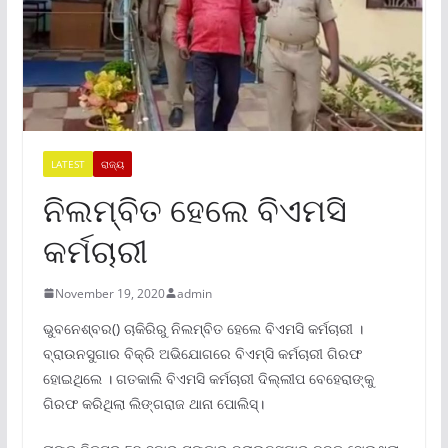
LATEST
ରାଜ୍ୟ
ନିଲମ୍ବିତ ହେଲେ ବିଏମସି
କର୍ମଚାରୀ
November 19, 2020
admin
ଭୁବନେଶ୍ବର() ଚାକିରିରୁ ନିଲମ୍ବିତ ହେଲେ ବିଏମସି କର୍ମଚାରୀ ।
ବ୍ରାଉନସୁଗାର ବିକ୍ରି ଅଭିଯୋଗରେ ବିଏମ୍‌ସି କର୍ମଚାରୀ ଗିରଫ
ହୋଇଥିଲେ । ଗତକାଲି ବିଏମସି କର୍ମଚାରୀ ଦିଲ୍ଲୀପ ବେହେରାଙ୍କୁ
ଗିରଫ କରିଥିଲା ଲିଙ୍ଗରାଜ ଥାନା ପୋଲିସ୍।