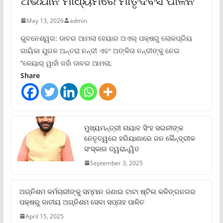
ଅଭିଯାନ ମାଧ୍ୟମରେ ମାତୃଦିବସ ପାଳନ
May 13, 2026
admin
ଭୁବନେଶ୍ୱର: ଡାବର ଆମଲା ହେୟାର ଅଏଲ୍ ପକ୍ଷରୁ ଲୋକପ୍ରିୟ
ଗାୟିକା ଯୁଗଳ ଅନ୍ତରା ନନ୍ଦୀ ଏବଂ ଅଙ୍କିତା ନନ୍ଦୀଙ୍କୁ ନେଇ
“କେୟାର୍ ୱାହାଁ ଜହାଁ ଡାବର ଆମଲା,
Share
ମୁଖ୍ୟମନ୍ତ୍ରୀ ନାୟାବ ସିଂହ ସଇନୀଙ୍କ
ନେତୃତ୍ୱରେ ହରିୟାଣାରେ ଜନ କୈନ୍ଦ୍ରୀକ
ସଂସ୍କାର ତ୍ୱରାନ୍ୱିତ
September 3, 2025
ଅଗ୍ନିଶମ କର୍ମଚାରୀଙ୍କୁ ସମ୍ମାନ ଜଣାଇ ଟାଟା ଷ୍ଟିଲ କଳିଙ୍ଗନଗର
ପକ୍ଷରୁ ଜାତୀୟ ଅଗ୍ନିଶମ ସେବା ସପ୍ତାହ ପାଳିତ
April 15, 2025