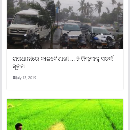
ରାଜଧାନୀରେ କାଳବୈଶାଖୀ … 9 ଜିଲ୍ଲାକୁ ସତର୍କ
ସୂଚନା
July 13, 2019