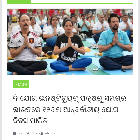
HEALTH
ଦି ଯୋଗ ଇନଷ୍ଟିଚ୍ୟୁଟ୍ ପକ୍ଷରୁ ସମଗ୍ର
ଭାରତରେ ୧୨ତମ ଆନ୍ତର୍ଜାତୀୟ ଯୋଗ
ଦିବସ ପାଳିତ
June 24, 2026
admin