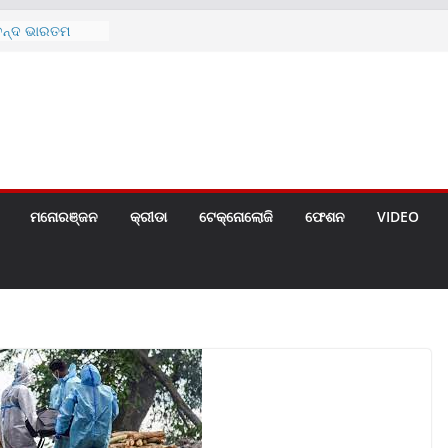
ବେନ୍ଦ ଭାରତମ
 ଅଧୀନେର ଓଡ଼ିଶାର
କନକ ବଦ୍ଧର୍ନ
ମେମେଂଟା ଓ ପତ୍ର
ପ୍ରଦାନ
ର୍ଥିକ ବର୍ଷର
ପରବର୍ତ୍ତୀ ଲାଭ
୫ (୨୯୨ ସେ.ମି.)ର
ୋଚିତ
ମନୋରଞ୍ଜନ
କ୍ରୀଡା
ଟେକ୍ନୋଲୋଜି
ଫେଶନ
VIDEO
 ଇନସୁରାନ୍ସ
ାନଙ୍କ ମଧ୍ୟରେ
ତା କାର୍ଯ୍ୟକ୍ରମ
 ପ୍ରତିରୋଧୀ
ଲୋଜି ସହିତ
୍ମୋଚିତ