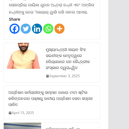
ଲୋକପ୍ରିୟ ଗାୟିକା ଯୁଗଳ ଅନ୍ତରା ନନ୍ଦୀ ଏବଂ ଅଙ୍କିତା
ନନ୍ଦୀଙ୍କୁ ନେଇ “କେୟାର୍ ୱାହାଁ ଜହାଁ ଡାବର ଆମଲା,
Share
ମୁଖ୍ୟମନ୍ତ୍ରୀ ନାୟାବ ସିଂହ
ସଇନୀଙ୍କ ନେତୃତ୍ୱରେ
ହରିୟାଣାରେ ଜନ କୈନ୍ଦ୍ରୀକ
ସଂସ୍କାର ତ୍ୱରାନ୍ୱିତ
September 3, 2025
ଅଗ୍ନିଶମ କର୍ମଚାରୀଙ୍କୁ ସମ୍ମାନ ଜଣାଇ ଟାଟା ଷ୍ଟିଲ
କଳିଙ୍ଗନଗର ପକ୍ଷରୁ ଜାତୀୟ ଅଗ୍ନିଶମ ସେବା ସପ୍ତାହ
ପାଳିତ
April 15, 2025