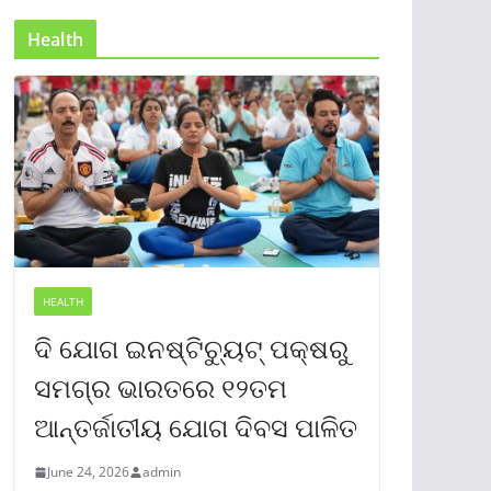
Health
HEALTH
ଦି ଯୋଗ ଇନଷ୍ଟିଚ୍ୟୁଟ୍ ପକ୍ଷରୁ
ସମଗ୍ର ଭାରତରେ ୧୨ତମ
ଆନ୍ତର୍ଜାତୀୟ ଯୋଗ ଦିବସ ପାଳିତ
June 24, 2026
admin