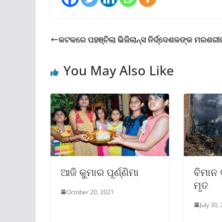
କଟକରେ ପହଞ୍ଚିଲା ଭିଜିଲାନ୍ସ ନିର୍ଦ୍ଦେଶକଙ୍କ ମରଶରୀ
You May Also Like
ଆଜି କୁମାର ପୂର୍ଣ୍ଣିମା
ବିମାନ 
ମୃତ
October 20, 2021
July 30,