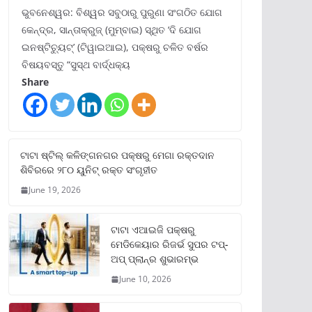
ଭୁବନେଶ୍ୱର: ବିଶ୍ୱର ସବୁଠାରୁ ପୁରୁଣା ସଂଗଠିତ ଯୋଗ
କେନ୍ଦ୍ର, ସାନ୍ତାକ୍ରୁଜ୍ (ମୁମ୍ବାଇ) ସ୍ଥିତ ‘ଦି ଯୋଗ
ଇନଷ୍ଟିଚ୍ୟୁଟ୍‌’ (ଟିୱାଇଆଇ), ପକ୍ଷରୁ ଚଳିତ ବର୍ଷର
ବିଷୟବସ୍ତୁ “ସୁସ୍ଥ ବାର୍ଦ୍ଧକ୍ୟ
Share
ଟାଟା ଷ୍ଟିଲ୍‌ କଳିଙ୍ଗନଗର ପକ୍ଷରୁ ମେଗା ରକ୍ତଦାନ
ଶିବିରରେ ୨୮୦ ୟୁନିଟ୍‌ ରକ୍ତ ସଂଗୃହୀତ
June 19, 2026
ଟାଟା ଏଆଇଜି ପକ୍ଷରୁ
ମେଡିକେୟାର ରିଜର୍ଭ ସୁପର ଟପ୍‌-
ଅପ୍ ପ୍ଲାନ୍‌ର ଶୁଭାରମ୍ଭ
June 10, 2026