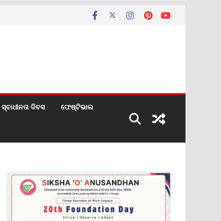
ସ୍ବାଧୀନତା ଦିବସ
ଫେଷ୍ଟିଭାଲ