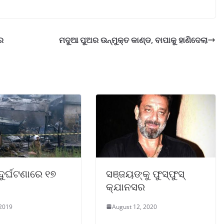
ର
ମଦୁଆ ପୁଅର ଉନ୍ମୁକ୍ତ କାଣ୍ଡ, ବାପାକୁ ହାଣିଦେଲା
ଦୁର୍ଘଟଣାରେ ୧୭
ସଞ୍ଜୟଙ୍କୁ ଫୁସ୍‌ଫୁସ୍‌
କ୍ଯାନସର
 2019
August 12, 2020