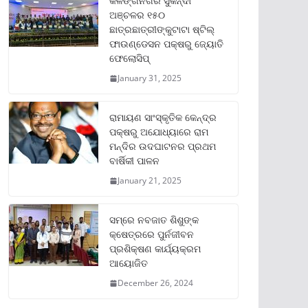
କଳିଙ୍ଗନଗର ସୁକିନ୍ଦା
ଅଞ୍ଚଳର ୧୫୦
ଛାତ୍ରଛାତ୍ରୀଙ୍କୁଟାଟା ଷ୍ଟିଲ୍
ଫାଉଣ୍ଡେସନ ପକ୍ଷରୁ ଜ୍ୟୋତି
ଫେଲୋସିପ୍‌
January 31, 2025
ରାମାୟଣ ସାଂସ୍କୃତିକ କେନ୍ଦ୍ର
ପକ୍ଷରୁ ଅଯୋଧ୍ୟାରେ ରାମ
ମନ୍ଦିର ଉଦଘାଟନର ପ୍ରଥମ
ବାର୍ଷିକୀ ପାଳନ
January 21, 2025
ସମ୍‌ରେ ନବଜାତ ଶିଶୁଙ୍କ
କ୍ଷେତ୍ରରେ ପୁର୍ନଜୀବନ
ପ୍ରଶିକ୍ଷଣ କାର୍ଯ୍ୟକ୍ରମ
ଆୟୋଜିତ
December 26, 2024