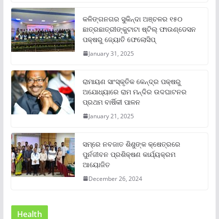
କଳିଙ୍ଗନଗର ସୁକିନ୍ଦା ଅଞ୍ଚଳର ୧୫୦
ଛାତ୍ରଛାତ୍ରୀଙ୍କୁଟାଟା ଷ୍ଟିଲ୍ ଫାଉଣ୍ଡେସନ
ପକ୍ଷରୁ ଜ୍ୟୋତି ଫେଲୋସିପ୍‌
January 31, 2025
ରାମାୟଣ ସାଂସ୍କୃତିକ କେନ୍ଦ୍ର ପକ୍ଷରୁ
ଅଯୋଧ୍ୟାରେ ରାମ ମନ୍ଦିର ଉଦଘାଟନର
ପ୍ରଥମ ବାର୍ଷିକୀ ପାଳନ
January 21, 2025
ସମ୍‌ରେ ନବଜାତ ଶିଶୁଙ୍କ କ୍ଷେତ୍ରରେ
ପୁର୍ନଜୀବନ ପ୍ରଶିକ୍ଷଣ କାର୍ଯ୍ୟକ୍ରମ
ଆୟୋଜିତ
December 26, 2024
Health