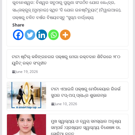
ଭୁବନେଶ୍ୱର: ବିଶ୍ୱର ସବୁଠାରୁ ପୁରୁଣା ସଂଗଠିତ ଯୋଗ କେନ୍ଦ୍ର,
ସାନ୍ତାକ୍ରୁଜ୍ (ମୁମ୍ବାଇ) ସ୍ଥିତ ‘ଦି ଯୋଗ ଇନଷ୍ଟିଚ୍ୟୁଟ୍‌’ (ଟିୱାଇଆଇ),
ପକ୍ଷରୁ ଚଳିତ ବର୍ଷର ବିଷୟବସ୍ତୁ “ସୁସ୍ଥ ବାର୍ଦ୍ଧକ୍ୟ
Share
ଟାଟା ଷ୍ଟିଲ୍‌ କଳିଙ୍ଗନଗର ପକ୍ଷରୁ ମେଗା ରକ୍ତଦାନ ଶିବିରରେ ୨୮୦
ୟୁନିଟ୍‌ ରକ୍ତ ସଂଗୃହୀତ
June 19, 2026
ଟାଟା ଏଆଇଜି ପକ୍ଷରୁ ମେଡିକେୟାର ରିଜର୍ଭ
ସୁପର ଟପ୍‌-ଅପ୍ ପ୍ଲାନ୍‌ର ଶୁଭାରମ୍ଭ
June 10, 2026
ମୁଖ ସ୍ୱାସ୍ଥ୍ୟ ଓ ତ୍ୱଚା ସମସ୍ୟାର ଅଦୃଶ୍ୟ
ସମ୍ପର୍କ :ପ୍ରଖ୍ୟାତ ସ୍ୱାସ୍ଥ୍ୟ ବିଶେଷଜ୍ଞ ଡା.
ସୋନିଆ ଦତ୍ତ