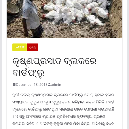
LATEST
ରାଜ୍ୟ
କୃଷ୍ଣପ୍ରସାଦ ବ୍ଲକରେ
ବାର୍ଡଫ୍ଲୁ
December 13, 2018
admin
ପୁରୀ ଜିଲ୍ଲା କୃଷ୍ଣପ୍ରସାଦ ବ୍ଲକରେ ବାର୍ଡଫ୍ଲୁ ଯୋଗୁ ହଜାର ହଜାର
ସଂଖ୍ୟାରେ କୁକୁଡା ଓ କୁଆ ମୃତ୍ୟୁବରଣ କରିଥିବା ଖବର ମିଳିଛି । ଏହୀ
ବ୍ଲକରେ ବାର୍ଡଫ୍ଲୁ ହୋଇଥିବା ସରକାରୀ ଭାବେ ଘୋଷଣା କରାଯାଇଛି
। ଏ ସବୁ ଅଂଚଳରେ ବ୍ୟାପକ ପ୍ରତିଶେଧକ ବ୍ୟବସ୍ଥା ଗ୍ରହଣ
କରାଯିବା ସହିତ ଏ ଅଂଚଳକୁ କୁକୁଡା ମାଂସ ଯିବା କିମ୍ବା ଆସିବାକୁ ବନ୍ଦ