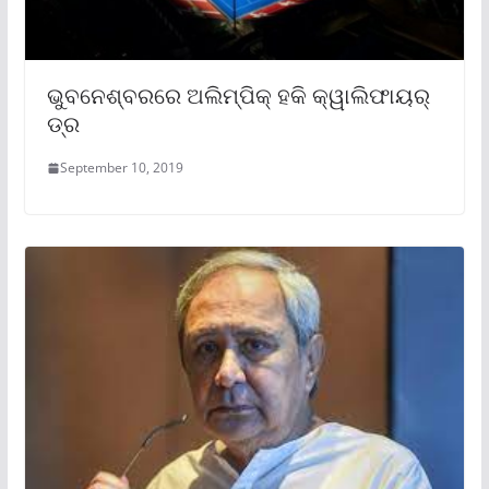
ଭୁବନେଶ୍ବରରେ ଅଲିମ୍ପିକ୍ ହକି କ୍ୱାଲିଫାୟର୍
ଡ୍ର
September 10, 2019