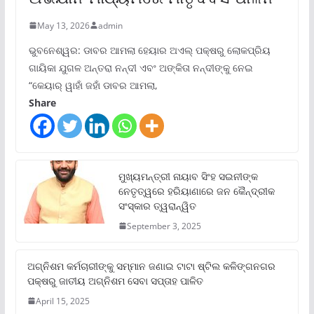
May 13, 2026
admin
ଭୁବନେଶ୍ୱର: ଡାବର ଆମଲା ହେୟାର ଅଏଲ୍ ପକ୍ଷରୁ ଲୋକପ୍ରିୟ
ଗାୟିକା ଯୁଗଳ ଅନ୍ତରା ନନ୍ଦୀ ଏବଂ ଅଙ୍କିତା ନନ୍ଦୀଙ୍କୁ ନେଇ
“କେୟାର୍ ୱାହାଁ ଜହାଁ ଡାବର ଆମଲା,
Share
ମୁଖ୍ୟମନ୍ତ୍ରୀ ନାୟାବ ସିଂହ ସଇନୀଙ୍କ
ନେତୃତ୍ୱରେ ହରିୟାଣାରେ ଜନ କୈନ୍ଦ୍ରୀକ
ସଂସ୍କାର ତ୍ୱରାନ୍ୱିତ
September 3, 2025
ଅଗ୍ନିଶମ କର୍ମଚାରୀଙ୍କୁ ସମ୍ମାନ ଜଣାଇ ଟାଟା ଷ୍ଟିଲ କଳିଙ୍ଗନଗର
ପକ୍ଷରୁ ଜାତୀୟ ଅଗ୍ନିଶମ ସେବା ସପ୍ତାହ ପାଳିତ
April 15, 2025