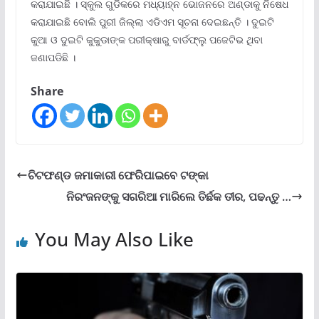
କରାଯାଇଛି । ସ୍କୁଲ ଗୁଡିକରେ ମଧ୍ୟାହ୍ନ ଭୋଜନରେ ଅଣ୍ଡାକୁ ନିଷେଧ
କରାଯାଇଛି ବୋଲି ପୁରୀ ଜିଲ୍ଲା ଏଡିଏମ ସୂଚନା ଦେଇଛନ୍ତି । ଦୁଇଟି
କୁଆ ଓ ଦୁଇଟି କୁକୁଡାଙ୍କ ପରୀକ୍ଷାରୁ ବାର୍ଡଫ୍ଲୁ ପଜେଟିଭ ଥିବା
ଜଣାପଡିଛି ।
Share
ଚିଟଫଣ୍ଡ ଜମାକାରୀ ଫେରିପାଇବେ ଟଙ୍କା
ନିରଂଜନଙ୍କୁ ସଗରିଆ ମାରିଲେ ତିର୍ଛକ ତୀର, ପଢନ୍ତୁ …
You May Also Like