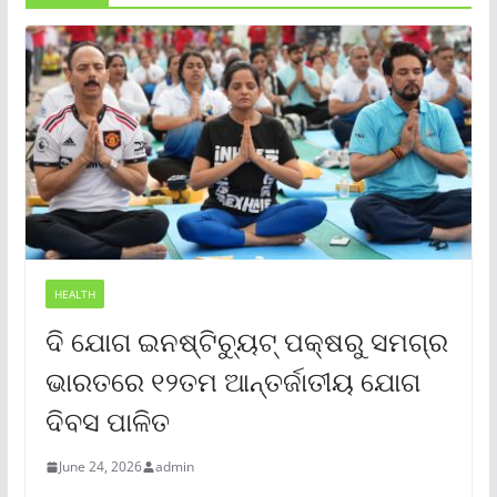
HEALTH
ଦି ଯୋଗ ଇନଷ୍ଟିଚ୍ୟୁଟ୍ ପକ୍ଷରୁ ସମଗ୍ର
ଭାରତରେ ୧୨ତମ ଆନ୍ତର୍ଜାତୀୟ ଯୋଗ
ଦିବସ ପାଳିତ
June 24, 2026
admin