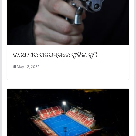
ରାଜଧାନୀର ରାଜରାସ୍ତାରେ ଫୁଟିଲା ଗୁଳି
May 12, 2022