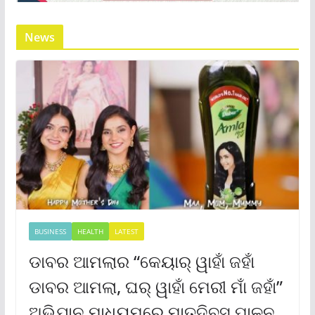
News
BUSINESS
HEALTH
LATEST
ଡାବର ଆମଲାର “କେୟାର୍ ୱାହାଁ ଜହାଁ
ଡାବର ଆମଲା, ଘର୍ ୱାହାଁ ମେରୀ ମାଁ ଜହାଁ”
ଅଭିଯାନ ମାଧ୍ୟମରେ ମାତୃଦିବସ ପାଳନ