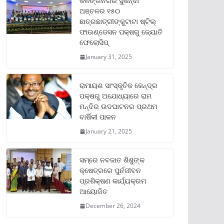
କଳିଙ୍ଗନଗର ସୁକିନ୍ଦା
ଅଞ୍ଚଳର ୧୫୦
ଛାତ୍ରଛାତ୍ରୀଙ୍କୁଟାଟା ଷ୍ଟିଲ୍
ଫାଉଣ୍ଡେସନ ପକ୍ଷରୁ ଜ୍ୟୋତି
ଫେଲୋସିପ୍‌
January 31, 2025
ରାମାୟଣ ସାଂସ୍କୃତିକ କେନ୍ଦ୍ର
ପକ୍ଷରୁ ଅଯୋଧ୍ୟାରେ ରାମ
ମନ୍ଦିର ଉଦଘାଟନର ପ୍ରଥମ
ବାର୍ଷିକୀ ପାଳନ
January 21, 2025
ସମ୍‌ରେ ନବଜାତ ଶିଶୁଙ୍କ
କ୍ଷେତ୍ରରେ ପୁର୍ନଜୀବନ
ପ୍ରଶିକ୍ଷଣ କାର୍ଯ୍ୟକ୍ରମ
ଆୟୋଜିତ
December 26, 2024