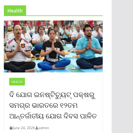
Health
HEALTH
ଦି ଯୋଗ ଇନଷ୍ଟିଚ୍ୟୁଟ୍ ପକ୍ଷରୁ
ସମଗ୍ର ଭାରତରେ ୧୨ତମ
ଆନ୍ତର୍ଜାତୀୟ ଯୋଗ ଦିବସ ପାଳିତ
June 24, 2026
admin