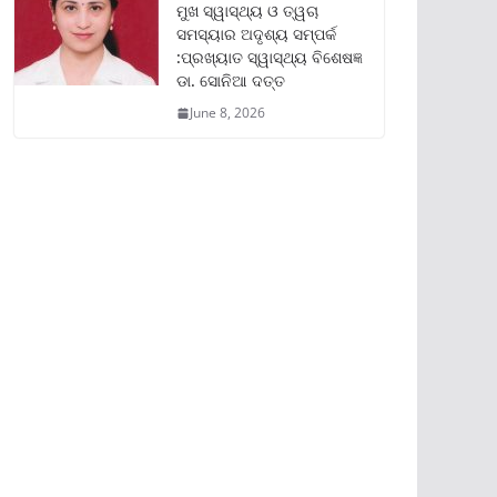
ମୁଖ ସ୍ୱାସ୍ଥ୍ୟ ଓ ତ୍ୱଚା
ସମସ୍ୟାର ଅଦୃଶ୍ୟ ସମ୍ପର୍କ
:ପ୍ରଖ୍ୟାତ ସ୍ୱାସ୍ଥ୍ୟ ବିଶେଷଜ୍ଞ
ଡା. ସୋନିଆ ଦତ୍ତ
June 8, 2026