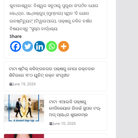
ଭୁବନେଶ୍ୱର: ବିଶ୍ୱର ସବୁଠାରୁ ପୁରୁଣା ସଂଗଠିତ ଯୋଗ
କେନ୍ଦ୍ର, ସାନ୍ତାକ୍ରୁଜ୍ (ମୁମ୍ବାଇ) ସ୍ଥିତ ‘ଦି ଯୋଗ
ଇନଷ୍ଟିଚ୍ୟୁଟ୍‌’ (ଟିୱାଇଆଇ), ପକ୍ଷରୁ ଚଳିତ ବର୍ଷର
ବିଷୟବସ୍ତୁ “ସୁସ୍ଥ ବାର୍ଦ୍ଧକ୍ୟ
Share
ଟାଟା ଷ୍ଟିଲ୍‌ କଳିଙ୍ଗନଗର ପକ୍ଷରୁ ମେଗା ରକ୍ତଦାନ
ଶିବିରରେ ୨୮୦ ୟୁନିଟ୍‌ ରକ୍ତ ସଂଗୃହୀତ
June 19, 2026
ଟାଟା ଏଆଇଜି ପକ୍ଷରୁ
ମେଡିକେୟାର ରିଜର୍ଭ ସୁପର ଟପ୍‌-
ଅପ୍ ପ୍ଲାନ୍‌ର ଶୁଭାରମ୍ଭ
June 10, 2026