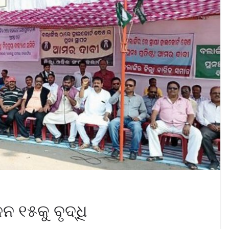
 ୧୫କୁ ବୃଦ୍ଧି