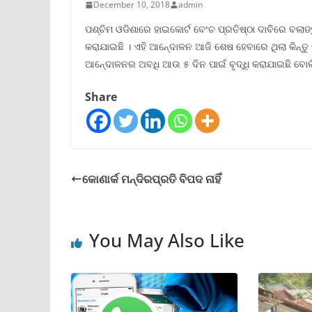
December 10, 2018
admin
ପଶ୍ଚିମ ଓଡିଶାରେ ହାଇକୋର୍ଟ ବେଂଚ ପ୍ରତିଷ୍ଠା ଦାବିରେ ବଲାଙ୍
କରାଯାଇଛି । ଏହି ଆନେ୍ଦାଳନ ଆଜି ଶେଷ ହେବାରେ ଥିଲା କିନ୍
ଆନେ୍ଦାଳନର ଅବଧି ଆଉ ୫ ଦିନ ପାଇଁ ବୃଦ୍ଧି କରାଯାଇଛି ବୋଲି
Share
କୋଣାର୍କ ମନ୍ଦିରପ୍ରତି ବିପଦ ନାହିଁ
You May Also Like