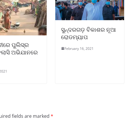
ସୁନ୍ଦରଗଡ଼ ବିକାଶର ନୂଆ
ରୋଡମ୍ୟାପ
ୀରେ ପୁଲିସ୍‌ର
February 16, 2021
ତଲାସି ଅଭିଯାନରେ
 2021
ired fields are marked
*