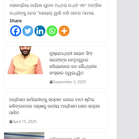
ଲୋକପ୍ରିୟ ଗାୟିକା ଯୁଗଳ ଅନ୍ତରା ନନ୍ଦୀ ଏବଂ ଅଙ୍କିତା
ନନ୍ଦୀଙ୍କୁ ନେଇ “କେୟାର୍ ୱାହାଁ ଜହାଁ ଡାବର ଆମଲା,
Share
ମୁଖ୍ୟମନ୍ତ୍ରୀ ନାୟାବ ସିଂହ
ସଇନୀଙ୍କ ନେତୃତ୍ୱରେ
ହରିୟାଣାରେ ଜନ କୈନ୍ଦ୍ରୀକ
ସଂସ୍କାର ତ୍ୱରାନ୍ୱିତ
September 3, 2025
ଅଗ୍ନିଶମ କର୍ମଚାରୀଙ୍କୁ ସମ୍ମାନ ଜଣାଇ ଟାଟା ଷ୍ଟିଲ
କଳିଙ୍ଗନଗର ପକ୍ଷରୁ ଜାତୀୟ ଅଗ୍ନିଶମ ସେବା ସପ୍ତାହ
ପାଳିତ
April 15, 2025