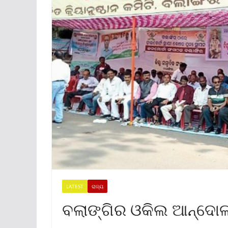
LATEST
ରାଜ୍ୟ
ବଲାଙ୍ଗିର ଓକିଲ ଆନ୍ଦୋଳନ