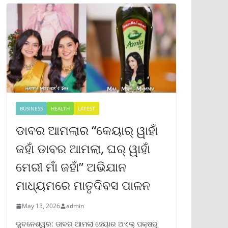
BUSINESS
HEALTH
LATEST
ଡାବର ଆମଲାର “କେୟାର୍ ୱାହାଁ
ଜହାଁ ଡାବର ଆମଲା, ଘର୍ ୱାହାଁ
ମେରୀ ମାଁ ଜହାଁ” ଅଭିଯାନ
ମାଧ୍ୟମରେ ମାତୃଦିବସ ପାଳନ
May 13, 2026
admin
ଭୁବନେଶ୍ୱର: ଡାବର ଆମଲା ହେୟାର ଅଏଲ୍ ପକ୍ଷରୁ