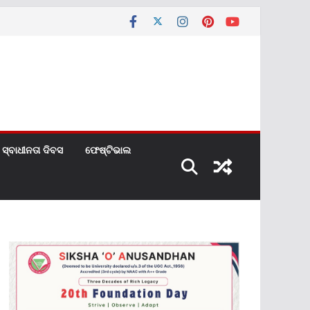
ସ୍ବାଧୀନତା ଦିବସ
ଫେଷ୍ଟିଭାଲ