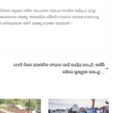
ଗିରରେ ଚାଲୁଥିବା ଓକିଲ ଆନେ୍ଦାଳନ ଆସନ୍ତା ୧୫ତାରିଖ ପର୍ଯ୍ୟନ୍ତ ବୃଦ୍ଧି
ତୁ ସରକାରଙ୍କ ପକ୍ଷରୁ ଏସମ୍ପର୍କରେ କୌଣସି ତତ୍ପରତା ପ୍ରକାଶ ନପାଇବାରୁ
 କ୍ରିୟାନୁଷ୍ଠାନ କମିଟି ପକ୍ଷରୁ ଘୋଷଣା କରାଯାଇଛି ।
ମୋଦି ନିଜର ରାଜନୀତିକ ଫାଇଦା ପାଇଁ କାର୍ଯ୍ୟ କରନ୍ତି, କାହିଁକି
କହିଲେ କୁଶୱାହା ଜାଣନ୍ତୁ …