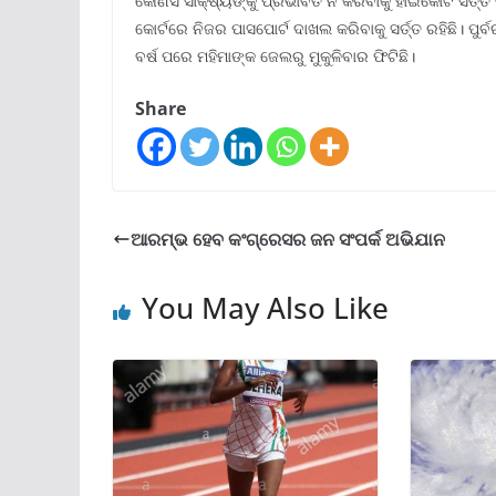
କୌଣସି ସାକ୍ଷ୍ୟଙ୍କୁ ପ୍ରଭାବିତ ନ କରିବାକୁ ହାଇକୋର୍ଟ ସର୍ତ୍
କୋର୍ଟରେ ନିଜର ପାସପୋର୍ଟ ଦାଖଲ କରିବାକୁ ସର୍ତ୍ତ ରହିଛି। ପୁର୍ବ
ବର୍ଷ ପରେ ମହିମାଙ୍କ ଜେଲରୁ ମୁକୁଳିବାର ଫିଟିଛି।
Share
ଆରମ୍ଭ ହେବ କଂଗ୍ରେସର ଜନ ସଂପର୍କ ଅଭିଯାନ
You May Also Like