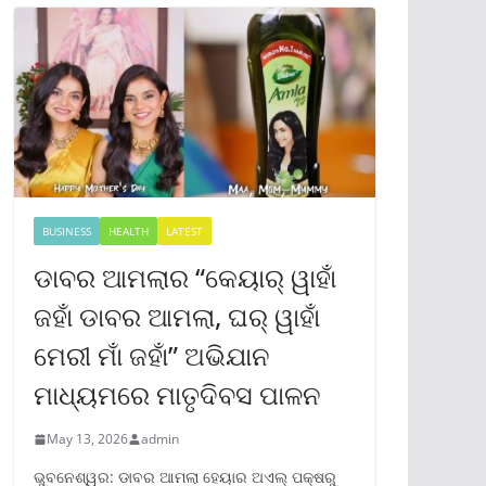
BUSINESS
HEALTH
LATEST
ଡାବର ଆମଲାର “କେୟାର୍ ୱାହାଁ
ଜହାଁ ଡାବର ଆମଲା, ଘର୍ ୱାହାଁ
ମେରୀ ମାଁ ଜହାଁ” ଅଭିଯାନ
ମାଧ୍ୟମରେ ମାତୃଦିବସ ପାଳନ
May 13, 2026
admin
ଭୁବନେଶ୍ୱର: ଡାବର ଆମଲା ହେୟାର ଅଏଲ୍ ପକ୍ଷରୁ