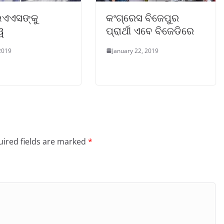
ଏଏସଙ୍କୁ
କଂଗ୍ରେସ ବିଜେପୁର
ୱ
ପ୍ରାର୍ଥୀ ଏବେ ବିଜେଡିରେ
2019
January 22, 2019
ired fields are marked
*