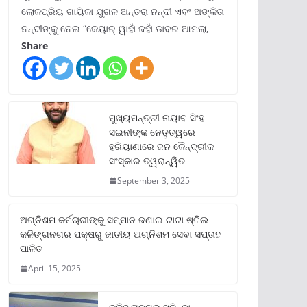
ଲୋକପ୍ରିୟ ଗାୟିକା ଯୁଗଳ ଅନ୍ତରା ନନ୍ଦୀ ଏବଂ ଅଙ୍କିତା
ନନ୍ଦୀଙ୍କୁ ନେଇ “କେୟାର୍ ୱାହାଁ ଜହାଁ ଡାବର ଆମଲା,
Share
ମୁଖ୍ୟମନ୍ତ୍ରୀ ନାୟାବ ସିଂହ
ସଇନୀଙ୍କ ନେତୃତ୍ୱରେ
ହରିୟାଣାରେ ଜନ କୈନ୍ଦ୍ରୀକ
ସଂସ୍କାର ତ୍ୱରାନ୍ୱିତ
September 3, 2025
ଅଗ୍ନିଶମ କର୍ମଚାରୀଙ୍କୁ ସମ୍ମାନ ଜଣାଇ ଟାଟା ଷ୍ଟିଲ
କଳିଙ୍ଗନଗର ପକ୍ଷରୁ ଜାତୀୟ ଅଗ୍ନିଶମ ସେବା ସପ୍ତାହ
ପାଳିତ
April 15, 2025