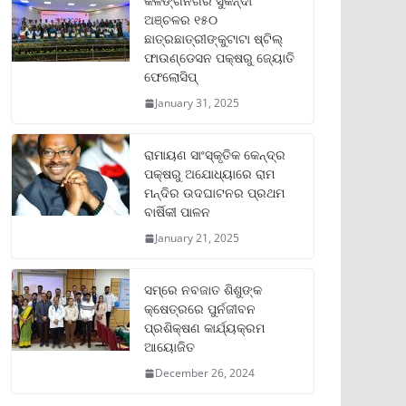
କଳିଙ୍ଗନଗର ସୁକିନ୍ଦା
ଅଞ୍ଚଳର ୧୫୦
ଛାତ୍ରଛାତ୍ରୀଙ୍କୁଟାଟା ଷ୍ଟିଲ୍
ଫାଉଣ୍ଡେସନ ପକ୍ଷରୁ ଜ୍ୟୋତି
ଫେଲୋସିପ୍‌
January 31, 2025
ରାମାୟଣ ସାଂସ୍କୃତିକ କେନ୍ଦ୍ର
ପକ୍ଷରୁ ଅଯୋଧ୍ୟାରେ ରାମ
ମନ୍ଦିର ଉଦଘାଟନର ପ୍ରଥମ
ବାର୍ଷିକୀ ପାଳନ
January 21, 2025
ସମ୍‌ରେ ନବଜାତ ଶିଶୁଙ୍କ
କ୍ଷେତ୍ରରେ ପୁର୍ନଜୀବନ
ପ୍ରଶିକ୍ଷଣ କାର୍ଯ୍ୟକ୍ରମ
ଆୟୋଜିତ
December 26, 2024