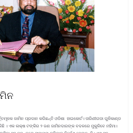
ାମିନ
ର୍ତ୍ତମୂଳକ ଜାମିନ ପ୍ରଦାନ କରିଛନ୍ତି ଓଡିଶା ହାଇକୋର୍ଟ। ତାରିଣୀଗଡା ଗୁଳିକାଣ୍ଡ
ଳିଛି । ଏକ ଲକ୍ଷ ଟଙ୍କିର ୨ ଜଣ ଜାମିନଦାରଙ୍କ ବଦଳରେ ମୁକୁଳିବେ ମହିମା।