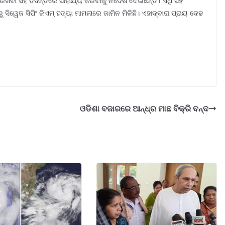
ତ ରଖିବା ସହ ତଦନ୍ତରେ ସାହାଯ୍ୟ କରିବାକୁ ନିର୍ଦେଶ ଦେଇଛନ୍ତି। ଏଥି ସହ
ରୁ ସିୱେଜ ସିପିଂ ଜିଏମ୍ ହତ୍ୟା ମାମଲାରେ ଜାମିନ ମିଳିଛି। ଏହାଦ୍ବାରା ପ୍ରାୟ ଦେଢ
ଓଡିଶା ବଜାରରେ ଆନ୍ଧ୍ର ମାଛ ବିକ୍ରି ବନ୍ଦ