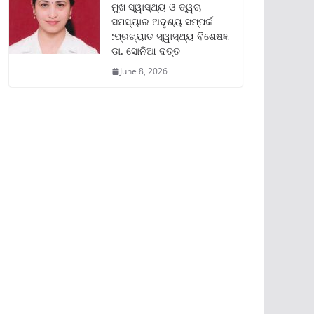
ମୁଖ ସ୍ୱାସ୍ଥ୍ୟ ଓ ତ୍ୱଚା
ସମସ୍ୟାର ଅଦୃଶ୍ୟ ସମ୍ପର୍କ
:ପ୍ରଖ୍ୟାତ ସ୍ୱାସ୍ଥ୍ୟ ବିଶେଷଜ୍ଞ
ଡା. ସୋନିଆ ଦତ୍ତ
June 8, 2026