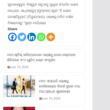
ଭୁବନେଶ୍ୱର: ବିଶ୍ୱର ସବୁଠାରୁ ପୁରୁଣା ସଂଗଠିତ ଯୋଗ
କେନ୍ଦ୍ର, ସାନ୍ତାକ୍ରୁଜ୍ (ମୁମ୍ବାଇ) ସ୍ଥିତ ‘ଦି ଯୋଗ
ଇନଷ୍ଟିଚ୍ୟୁଟ୍‌’ (ଟିୱାଇଆଇ), ପକ୍ଷରୁ ଚଳିତ ବର୍ଷର
ବିଷୟବସ୍ତୁ “ସୁସ୍ଥ ବାର୍ଦ୍ଧକ୍ୟ
Share
ଟାଟା ଷ୍ଟିଲ୍‌ କଳିଙ୍ଗନଗର ପକ୍ଷରୁ ମେଗା ରକ୍ତଦାନ
ଶିବିରରେ ୨୮୦ ୟୁନିଟ୍‌ ରକ୍ତ ସଂଗୃହୀତ
June 19, 2026
ଟାଟା ଏଆଇଜି ପକ୍ଷରୁ
ମେଡିକେୟାର ରିଜର୍ଭ ସୁପର ଟପ୍‌-
ଅପ୍ ପ୍ଲାନ୍‌ର ଶୁଭାରମ୍ଭ
June 10, 2026