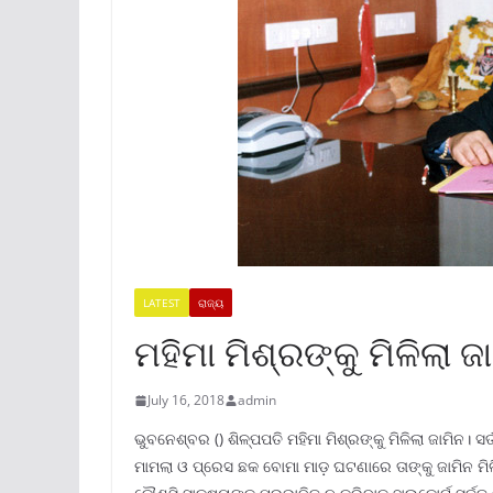
LATEST
ରାଜ୍ୟ
ମହିମା ମିଶ୍ରଙ୍କୁ ମିଳିଲା ଜ
July 16, 2018
admin
ଭୁବନେଶ୍ବର () ଶିଳ୍ପପତି ମହିମା ମିଶ୍ରଙ୍କୁ ମିଳିଲା ଜାମିନ। ସ
ମାମଲା ଓ ପ୍ରେସ ଛକ ବୋମା ମାଡ଼ ଘଟଣାରେ ତାଙ୍କୁ ଜାମିନ ମି