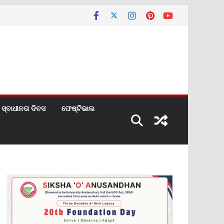
ସ୍ବାଧୀନତା ଦିବସ
ଫେଷ୍ଟିଭାଲ