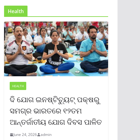
Health
HEALTH
ଦି ଯୋଗ ଇନଷ୍ଟିଚ୍ୟୁଟ୍ ପକ୍ଷରୁ
ସମଗ୍ର ଭାରତରେ ୧୨ତମ
ଆନ୍ତର୍ଜାତୀୟ ଯୋଗ ଦିବସ ପାଳିତ
June 24, 2026
admin