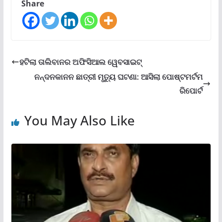
Share
ହଟିଲା ତାଲିବାନର ଅଫିସିଆଲ ୱେବସାଇଟ୍
ନନ୍ଦନକାନନ ଛାତ୍ରୀ ମୃତ୍ୟୁ ଘଟଣା: ଆସିଲା ପୋଷ୍ଟମର୍ଟମ
ରିପୋର୍ଟ
You May Also Like