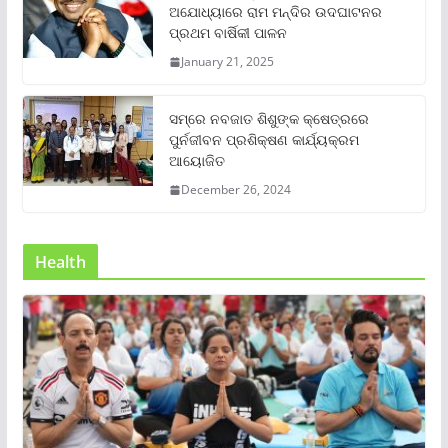
ଅଯୋଧ୍ୟାରେ ରାମ ମନ୍ଦିର ଉଦଘାଟନର
ପ୍ରଥମ ବାର୍ଷିକୀ ପାଳନ
January 21, 2025
ସମ୍‌ରେ ନବଜାତ ଶିଶୁଙ୍କ କ୍ଷେତ୍ରରେ
ପୁର୍ନଜୀବନ ପ୍ରଶିକ୍ଷଣ କାର୍ଯ୍ୟକ୍ରମ
ଆୟୋଜିତ
December 26, 2024
Health