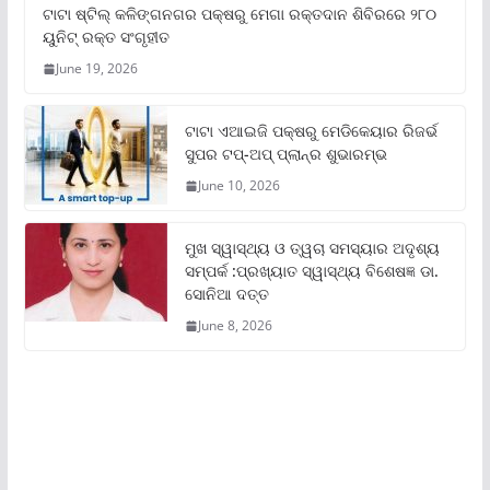
ଟାଟା ଷ୍ଟିଲ୍‌ କଳିଙ୍ଗନଗର ପକ୍ଷରୁ ମେଗା ରକ୍ତଦାନ ଶିବିରରେ ୨୮୦
ୟୁନିଟ୍‌ ରକ୍ତ ସଂଗୃହୀତ
June 19, 2026
ଟାଟା ଏଆଇଜି ପକ୍ଷରୁ ମେଡିକେୟାର ରିଜର୍ଭ
ସୁପର ଟପ୍‌-ଅପ୍ ପ୍ଲାନ୍‌ର ଶୁଭାରମ୍ଭ
June 10, 2026
ମୁଖ ସ୍ୱାସ୍ଥ୍ୟ ଓ ତ୍ୱଚା ସମସ୍ୟାର ଅଦୃଶ୍ୟ
ସମ୍ପର୍କ :ପ୍ରଖ୍ୟାତ ସ୍ୱାସ୍ଥ୍ୟ ବିଶେଷଜ୍ଞ ଡା.
ସୋନିଆ ଦତ୍ତ
June 8, 2026