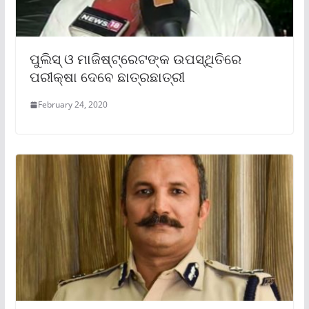
ପୁଲିସ୍ ଓ ମାଜିଷ୍ଟ୍ରେଟଙ୍କ ଉପସ୍ଥିତିରେ
ପରୀକ୍ଷା ଦେବେ ଛାତ୍ରଛାତ୍ରୀ
February 24, 2020