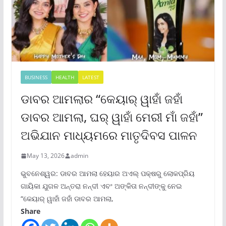
BUSINESS
HEALTH
LATEST
ଡାବର ଆମଲାର “କେୟାର୍ ୱାହାଁ ଜହାଁ
ଡାବର ଆମଲା, ଘର୍ ୱାହାଁ ମେରୀ ମାଁ ଜହାଁ”
ଅଭିଯାନ ମାଧ୍ୟମରେ ମାତୃଦିବସ ପାଳନ
May 13, 2026
admin
ଭୁବନେଶ୍ୱର: ଡାବର ଆମଲା ହେୟାର ଅଏଲ୍ ପକ୍ଷରୁ ଲୋକପ୍ରିୟ
ଗାୟିକା ଯୁଗଳ ଅନ୍ତରା ନନ୍ଦୀ ଏବଂ ଅଙ୍କିତା ନନ୍ଦୀଙ୍କୁ ନେଇ
“କେୟାର୍ ୱାହାଁ ଜହାଁ ଡାବର ଆମଲା,
Share