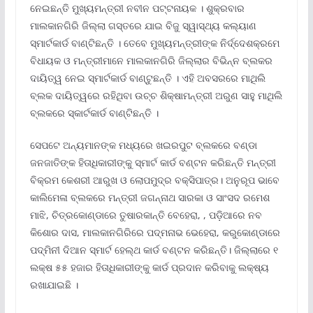
ନେଇଛନ୍ତି ମୁଖ୍ୟମନ୍ତ୍ରୀ ନବୀନ ପଟ୍ଟନାୟକ । ଶୁକ୍ରବାର
ମାଲକାନଗିରି ଜିଲ୍ଲା ଗସ୍ତରେ ଯାଇ ବିଜୁ ସ୍ୱାସ୍ଥ୍ୟ କଲ୍ୟାଣ
ସ୍ମାର୍ଟକାର୍ଡ ବାଣ୍ଟିଛନ୍ତି । ତେବେ ମୁଖ୍ୟମନ୍ତ୍ରୀଙ୍କ ନିର୍ଦ୍ଦେଶକ୍ରମେ
ବିଧାୟକ ଓ ମନ୍ତ୍ରୀମାନେ ମାଲକାନଗିରି ଜିଲ୍ଲାର ବିଭିନ୍ନ ବ୍ଲକର
ଦାୟିତ୍ୱ ନେଇ ସ୍ମାର୍ଟକାର୍ଡ ବାଣ୍ଟୁଛନ୍ତି । ଏହି ଅବସରରେ ମାଥିଲି
ବ୍ଲକ ଦାୟିତ୍ୱରେ ରହିଥିବା ଉଚ୍ଚ ଶିକ୍ଷାମନ୍ତ୍ରୀ ଅରୁଣ ସାହୁ ମାଥିଲି
ବ୍ଲକରେ ସ୍କାର୍ଟକାର୍ଡ ବାଣ୍ଟିଛନ୍ତି ।
ସେପଟେ ଅନ୍ୟମାନଙ୍କ ମଧ୍ୟରେ ଖଇରପୁଟ ବ୍ଲକରେ ବଣ୍ଡା
ଜନଜାତିଙ୍କ ହିତାଧିକାରୀଙ୍କୁ ସ୍ମାର୍ଟ କାର୍ଡ ବଣ୍ଟନ କରିଛନ୍ତି ମନ୍ତ୍ରୀ
ବିକ୍ରମ କେଶରୀ ଆରୁଖ ଓ ଲୋପମୁଦ୍ର ବକ୍ସିପାତ୍ର। ଅନୁରୂପ ଭାବେ
କାଲିମେଳା ବ୍ଲକରେ ମନ୍ତ୍ରୀ ଜଗନ୍ନାଥ ସାରକା ଓ ସାଂସଦ ରମେଶ
ମାଝି, ଚିତ୍ରକୋଣ୍ଡାରେ ତୁଷାରକାନ୍ତି ବେହେରା, , ପଡ଼ିଆରେ ନବ
କିଶୋର ଦାସ, ମାଲକାନଗିରିରେ ପଦ୍ମନାଭ ଭେହେରା, କରୁକୋଣ୍ଡାରେ
ପଦ୍ମିନୀ ଦିଆନ ସ୍ମାର୍ଟ ହେଲ୍ଥ କାର୍ଡ ବଣ୍ଟନ କରିଛନ୍ତି। ଜିଲ୍ଲାରେ ୧
ଲକ୍ଷ ୫୫ ହଜାର ହିତାଧିକାରୀଙ୍କୁ କାର୍ଡ ପ୍ରଦାନ କରିବାକୁ ଲକ୍ଷ୍ୟ
ରଖାଯାଇଛି ।