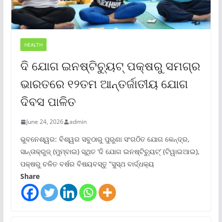
HEALTH
ଦି ଯୋଗ ଇନଷ୍ଟିଚ୍ୟୁଟ୍ ପକ୍ଷରୁ ସମଗ୍ର
ଭାରତରେ ୧୨ତମ ଆନ୍ତର୍ଜାତୀୟ ଯୋଗ
ଦିବସ ପାଳିତ
June 24, 2026
admin
ଭୁବନେଶ୍ୱର: ବିଶ୍ୱର ସବୁଠାରୁ ପୁରୁଣା ସଂଗଠିତ ଯୋଗ କେନ୍ଦ୍ର,
ସାନ୍ତାକ୍ରୁଜ୍ (ମୁମ୍ବାଇ) ସ୍ଥିତ ‘ଦି ଯୋଗ ଇନଷ୍ଟିଚ୍ୟୁଟ୍‌’ (ଟିୱାଇଆଇ),
ପକ୍ଷରୁ ଚଳିତ ବର୍ଷର ବିଷୟବସ୍ତୁ “ସୁସ୍ଥ ବାର୍ଦ୍ଧକ୍ୟ
Share