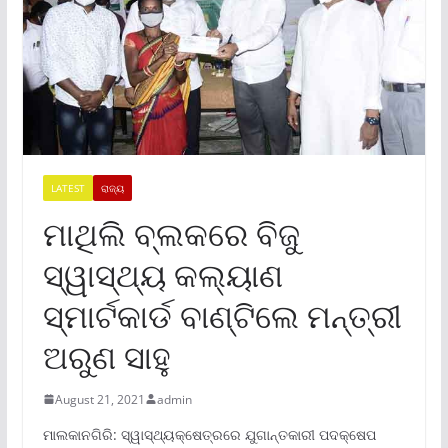
LATEST
ରାଜ୍ୟ
ମାଥିଲି ବ୍ଲକରେ ବିଜୁ
ସ୍ୱାସ୍ଥ୍ୟ କଲ୍ୟାଣ
ସ୍ମାର୍ଟକାର୍ଡ ବାଣ୍ଟିଲେ ମନ୍ତ୍ରୀ
ଅରୁଣ ସାହୁ
August 21, 2021
admin
ମାଲକାନଗିରି: ସ୍ୱାସ୍ଥ୍ୟକ୍ଷେତ୍ରରେ ଯୁଗାନ୍ତକାରୀ ପଦକ୍ଷେପ