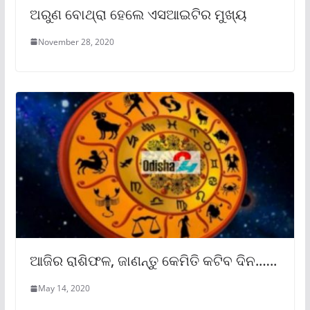
ଅରୁଣ ବୋଥ୍ରା ହେଲେ ଏସଆଇଟିର ମୁଖ୍ୟ
November 28, 2020
ଆଜିର ରାଶିଫଳ, ଜାଣନ୍ତୁ କେମିତି କଟିବ ଦିନ.…..
May 14, 2020