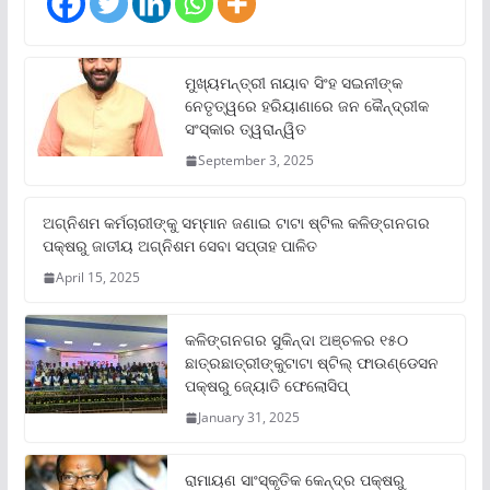
ମୁଖ୍ୟମନ୍ତ୍ରୀ ନାୟାବ ସିଂହ ସଇନୀଙ୍କ
ନେତୃତ୍ୱରେ ହରିୟାଣାରେ ଜନ କୈନ୍ଦ୍ରୀକ
ସଂସ୍କାର ତ୍ୱରାନ୍ୱିତ
September 3, 2025
ଅଗ୍ନିଶମ କର୍ମଚାରୀଙ୍କୁ ସମ୍ମାନ ଜଣାଇ ଟାଟା ଷ୍ଟିଲ କଳିଙ୍ଗନଗର
ପକ୍ଷରୁ ଜାତୀୟ ଅଗ୍ନିଶମ ସେବା ସପ୍ତାହ ପାଳିତ
April 15, 2025
କଳିଙ୍ଗନଗର ସୁକିନ୍ଦା ଅଞ୍ଚଳର ୧୫୦
ଛାତ୍ରଛାତ୍ରୀଙ୍କୁଟାଟା ଷ୍ଟିଲ୍ ଫାଉଣ୍ଡେସନ
ପକ୍ଷରୁ ଜ୍ୟୋତି ଫେଲୋସିପ୍‌
January 31, 2025
ରାମାୟଣ ସାଂସ୍କୃତିକ କେନ୍ଦ୍ର ପକ୍ଷରୁ