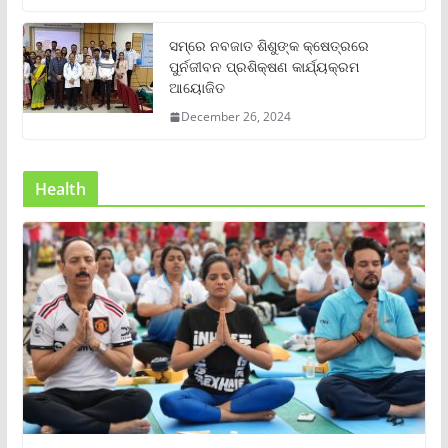
ସମ୍‌ରେ ନବଜାତ ଶିଶୁଙ୍କ କ୍ଷେତ୍ରରେ
ପୁର୍ନଜୀବନ ପ୍ରଶିକ୍ଷଣ କାର୍ଯ୍ୟକ୍ରମ
ଆୟୋଜିତ
December 26, 2024
Health