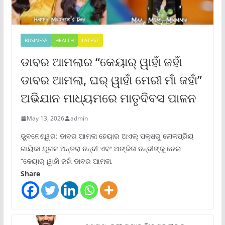
BUSINESS
HEALTH
LATEST
ଡାବର ଆମଲାର “କେୟାର୍ ୱାହାଁ ଜହାଁ
ଡାବର ଆମଲା, ଘର୍ ୱାହାଁ ମେରୀ ମାଁ ଜହାଁ”
ଅଭିଯାନ ମାଧ୍ୟମରେ ମାତୃଦିବସ ପାଳନ
May 13, 2026
admin
ଭୁବନେଶ୍ୱର: ଡାବର ଆମଲା ହେୟାର ଅଏଲ୍ ପକ୍ଷରୁ ଲୋକପ୍ରିୟ
ଗାୟିକା ଯୁଗଳ ଅନ୍ତରା ନନ୍ଦୀ ଏବଂ ଅଙ୍କିତା ନନ୍ଦୀଙ୍କୁ ନେଇ
“କେୟାର୍ ୱାହାଁ ଜହାଁ ଡାବର ଆମଲା,
Share