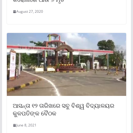
August 27, 2020
ଆସନ୍ତା ୧୨ ତାରିଖରେ ସବୁ ବିଶ୍ୱ ବିଦ୍ୟାଳୟର
କୁଳପତିଙ୍କ ବୈଠକ
June 8, 2021