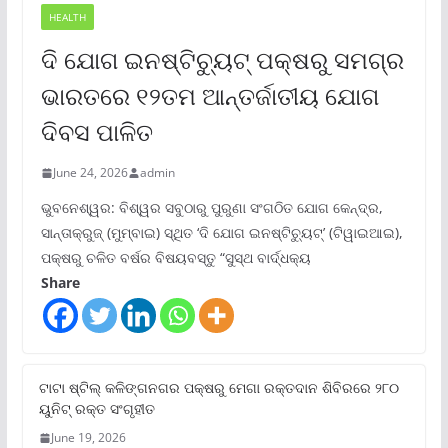
HEALTH
ଦି ଯୋଗ ଇନଷ୍ଟିଚ୍ୟୁଟ୍ ପକ୍ଷରୁ ସମଗ୍ର
ଭାରତରେ ୧୨ତମ ଆନ୍ତର୍ଜାତୀୟ ଯୋଗ
ଦିବସ ପାଳିତ
June 24, 2026
admin
ଭୁବନେଶ୍ୱର: ବିଶ୍ୱର ସବୁଠାରୁ ପୁରୁଣା ସଂଗଠିତ ଯୋଗ କେନ୍ଦ୍ର,
ସାନ୍ତାକ୍ରୁଜ୍ (ମୁମ୍ବାଇ) ସ୍ଥିତ ‘ଦି ଯୋଗ ଇନଷ୍ଟିଚ୍ୟୁଟ୍‌’ (ଟିୱାଇଆଇ),
ପକ୍ଷରୁ ଚଳିତ ବର୍ଷର ବିଷୟବସ୍ତୁ “ସୁସ୍ଥ ବାର୍ଦ୍ଧକ୍ୟ
Share
ଟାଟା ଷ୍ଟିଲ୍‌ କଳିଙ୍ଗନଗର ପକ୍ଷରୁ ମେଗା ରକ୍ତଦାନ ଶିବିରରେ ୨୮୦
ୟୁନିଟ୍‌ ରକ୍ତ ସଂଗୃହୀତ
June 19, 2026