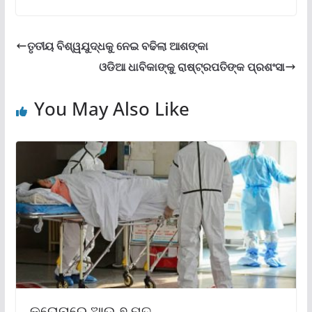
ତୃତୀୟ ବିଶ୍ୱଯୁଦ୍ଧକୁ ନେଇ ବଢିଲା ଆଶଙ୍କା
ଓଡିଆ ଧାବିକାଙ୍କୁ ରାଷ୍ଟ୍ରପତିଙ୍କ ପ୍ରଶଂସା
You May Also Like
କରୋନାରେ ଆଉ ୭ ମୃତ