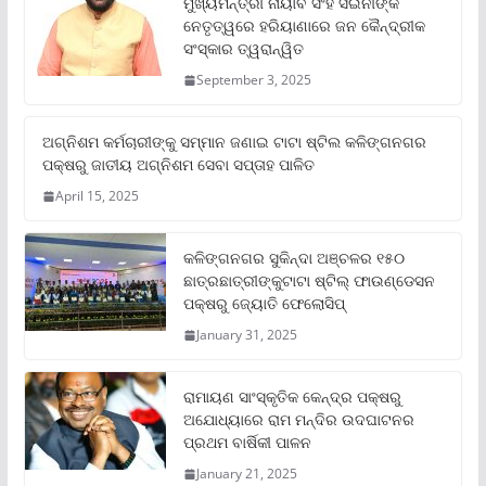
ମୁଖ୍ୟମନ୍ତ୍ରୀ ନାୟାବ ସିଂହ ସଇନୀଙ୍କ
ନେତୃତ୍ୱରେ ହରିୟାଣାରେ ଜନ କୈନ୍ଦ୍ରୀକ
ସଂସ୍କାର ତ୍ୱରାନ୍ୱିତ
September 3, 2025
ଅଗ୍ନିଶମ କର୍ମଚାରୀଙ୍କୁ ସମ୍ମାନ ଜଣାଇ ଟାଟା ଷ୍ଟିଲ କଳିଙ୍ଗନଗର
ପକ୍ଷରୁ ଜାତୀୟ ଅଗ୍ନିଶମ ସେବା ସପ୍ତାହ ପାଳିତ
April 15, 2025
କଳିଙ୍ଗନଗର ସୁକିନ୍ଦା ଅଞ୍ଚଳର ୧୫୦
ଛାତ୍ରଛାତ୍ରୀଙ୍କୁଟାଟା ଷ୍ଟିଲ୍ ଫାଉଣ୍ଡେସନ
ପକ୍ଷରୁ ଜ୍ୟୋତି ଫେଲୋସିପ୍‌
January 31, 2025
ରାମାୟଣ ସାଂସ୍କୃତିକ କେନ୍ଦ୍ର ପକ୍ଷରୁ
ଅଯୋଧ୍ୟାରେ ରାମ ମନ୍ଦିର ଉଦଘାଟନର
ପ୍ରଥମ ବାର୍ଷିକୀ ପାଳନ
January 21, 2025