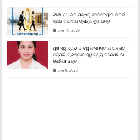
ଟାଟା ଏଆଇଜି ପକ୍ଷରୁ ମେଡିକେୟାର ରିଜର୍ଭ
ସୁପର ଟପ୍‌-ଅପ୍ ପ୍ଲାନ୍‌ର ଶୁଭାରମ୍ଭ
June 10, 2026
ମୁଖ ସ୍ୱାସ୍ଥ୍ୟ ଓ ତ୍ୱଚା ସମସ୍ୟାର ଅଦୃଶ୍ୟ
ସମ୍ପର୍କ :ପ୍ରଖ୍ୟାତ ସ୍ୱାସ୍ଥ୍ୟ ବିଶେଷଜ୍ଞ ଡା.
ସୋନିଆ ଦତ୍ତ
June 8, 2026