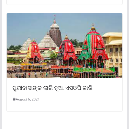
ପୁରୀବାସୀଙ୍କ ଲାଗି ନୂଆ ଏସଓପି ଜାରି
August 6, 2021