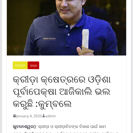
LATEST
ରାଜ୍ୟ
କ୍ରୀଡ଼ା କ୍ଷେତ୍ରରେ ଓଡ଼ିଶା
ପୂର୍ବାପେକ୍ଷା ଆଜିକାଲି ଭଲ
କରୁଛି :କୁମ୍ବଲେ
January 4, 2020
admin
ଭୁବନେଶ୍ୱର()
କ୍ରୀଡ଼ା ଓ କ୍ରୀଡ଼ାବିତଙ୍କ ବିକାଶ ପାଇଁ କାମ