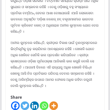
କରୁଛନ୍ତି ଓଡ଼ିଶା ସରକାର । ବର୍ତ୍ତମାନ ସମୟରେ କ୍ରୀଡ଼ା ପାଇଁ ଅଧିକ
ସୁଯୋଗ ଓ ସମ୍ଭାବନା ରହିଛି । ତେଣୁ ଓଡ଼ିଶାରୁ ବହୁ ସଂଖ୍ୟାରେ
ପ୍ରତିଭା ଚମ୍ପିଅନ୍ ହେବାର ଆଶା ଦେଖାଯାଉଛି ।ଆଜି ଲୋକସେବା
ଭବନରେ ଅନୁଷ୍ଠିତ ‘ଓଡ଼ିଶା ନଲେଜ୍ ହବ୍ ବକୃତାମାଳା’ରେ ଭାରତର
ପୂର୍ବତନ କ୍ରିକେଟ କୋଚ୍ ଓ ଅଧିନାୟକ ଅନୀଲ କୁମ୍ବଲେ ଯୋଗ ଦେଇ
କହିଛନ୍ତି ।
ଅନୀଲ କୁମ୍ବଲେ କହିଛନ୍ତି, କ୍ରୀଡ଼ାର ବିକାଶ ପାଇଁ ତୃଣମୂଳସ୍ତରରେ
ଭିତ୍ତିଭୂମିକୁ ଦୃଢ଼ କରାଯିବାର ଆବଶ୍ୟକତା ରହିଛି । ଖେଳାଳି ଯେତେ
ଅଧିକ ଖେଳିବେ ସେତିକି ଭଲ ପ୍ରଦର୍ଶନ କରିପାରିବେ । କ୍ରୀଡ଼ା
କ୍ଷେତ୍ରରେ ଓଡ଼ିଶା ପୂର୍ବାପେକ୍ଷା ଆଜିକାଲି ଭଲ କରୁଛି ବୋଲି ସେ
କହିଛନ୍ତି । ଆଗାମୀ ଦିନରେ ଏହି ରାଜ୍ୟରୁ ଅଧିକ ଖେଳାଳି ବିଭିନ୍ନ
ଖେଳକୁ ଆସି ନିଜ ପ୍ରତିଭାର ପରିଚୟ ଦେବାର ସମ୍ଭାବନା ରହିଛି ।
ତେଣୁ ଅଲିମ୍ପିକ୍ସ ଉପରେ ଆମର ଫୋକସ ଅଧିକ ରହିବା ଜରୁରୀ
ବୋଲି କୁମ୍ବଲେ କହିଛନ୍ତି ।
Share