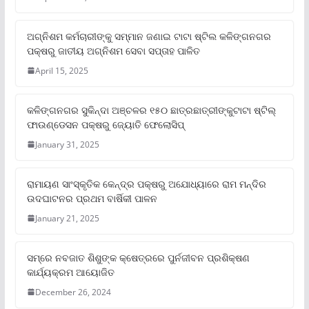
ଅଗ୍ନିଶମ କର୍ମଚାରୀଙ୍କୁ ସମ୍ମାନ ଜଣାଇ ଟାଟା ଷ୍ଟିଲ କଳିଙ୍ଗନଗର
ପକ୍ଷରୁ ଜାତୀୟ ଅଗ୍ନିଶମ ସେବା ସପ୍ତାହ ପାଳିତ
April 15, 2025
କଳିଙ୍ଗନଗର ସୁକିନ୍ଦା ଅଞ୍ଚଳର ୧୫୦ ଛାତ୍ରଛାତ୍ରୀଙ୍କୁଟାଟା ଷ୍ଟିଲ୍
ଫାଉଣ୍ଡେସନ ପକ୍ଷରୁ ଜ୍ୟୋତି ଫେଲୋସିପ୍‌
January 31, 2025
ରାମାୟଣ ସାଂସ୍କୃତିକ କେନ୍ଦ୍ର ପକ୍ଷରୁ ଅଯୋଧ୍ୟାରେ ରାମ ମନ୍ଦିର
ଉଦଘାଟନର ପ୍ରଥମ ବାର୍ଷିକୀ ପାଳନ
January 21, 2025
ସମ୍‌ରେ ନବଜାତ ଶିଶୁଙ୍କ କ୍ଷେତ୍ରରେ ପୁର୍ନଜୀବନ ପ୍ରଶିକ୍ଷଣ
କାର୍ଯ୍ୟକ୍ରମ ଆୟୋଜିତ
December 26, 2024