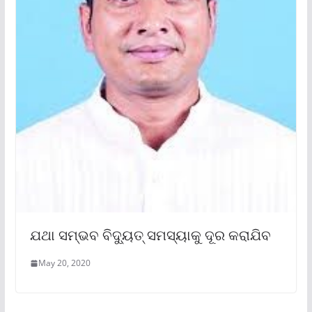
ଯଥା ସମ୍ଭବ ବିଦ୍ୟୁତ୍ ସମସ୍ୟାକୁ ଦୂର କରାଯିବ
May 20, 2020