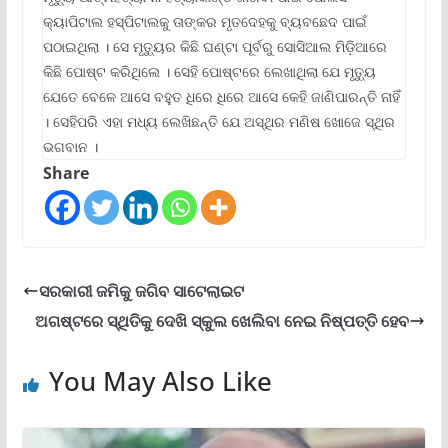
କ୍ୟାପିଟାଲ ହସ୍ପିଟାଲକୁ ତାଙ୍କର ମୃତଦେହକୁ ବ୍ୟବଛେଦ ପାଇଁ
ପଠାଇଥିଲା । ସେ ମୃତ୍ୟୁର କିଛି ଘଣ୍ଟା ପୂର୍ବରୁ ସୋସିଆଲ ମିଡ଼ିଆରେ
କିଛି ପୋଷ୍ଟ କରିଥିଲେ । ସେହି ପୋଷ୍ଟରେ ଲେଖାଥିଲା ଯେ ମୃତ୍ୟୁ
ଯେତେ ବେଳେ ଆସେ ବହୁତ ଧିରେ ଧିରେ ଆସେ କେହି ଜାଣିପାରନ୍ତି ନାହିଁ
। ସେହିପରି ଏହା ମଧ୍ୟ ଲେଖିଛନ୍ତି ଯେ ଅସ୍ଥିର ମଣିଷ ଖୋଜେ ସ୍ଥିର
ଭଗବାନ ।
Share
ସରକାରୀ ଜମିକୁ ଜଗିବ ସାଟେଲାଇଟ
ଅଗଷ୍ଟରେ ସ୍ଥିତିକୁ ଦେଖି ସ୍କୁଲ ଖେଲିବା ନେଇ ନିଷ୍ପତ୍ତି ହେବ
You May Also Like