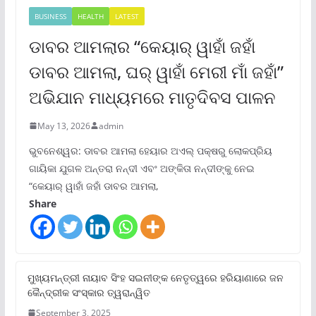
BUSINESS
HEALTH
LATEST
ଡାବର ଆମଲାର “କେୟାର୍ ୱାହାଁ ଜହାଁ
ଡାବର ଆମଲା, ଘର୍ ୱାହାଁ ମେରୀ ମାଁ ଜହାଁ”
ଅଭିଯାନ ମାଧ୍ୟମରେ ମାତୃଦିବସ ପାଳନ
May 13, 2026
admin
ଭୁବନେଶ୍ୱର: ଡାବର ଆମଲା ହେୟାର ଅଏଲ୍ ପକ୍ଷରୁ ଲୋକପ୍ରିୟ
ଗାୟିକା ଯୁଗଳ ଅନ୍ତରା ନନ୍ଦୀ ଏବଂ ଅଙ୍କିତା ନନ୍ଦୀଙ୍କୁ ନେଇ
“କେୟାର୍ ୱାହାଁ ଜହାଁ ଡାବର ଆମଲା,
Share
ମୁଖ୍ୟମନ୍ତ୍ରୀ ନାୟାବ ସିଂହ ସଇନୀଙ୍କ ନେତୃତ୍ୱରେ ହରିୟାଣାରେ ଜନ
କୈନ୍ଦ୍ରୀକ ସଂସ୍କାର ତ୍ୱରାନ୍ୱିତ
September 3, 2025