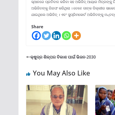
ସ୍ଥାନରେ ପ୍ରତିବାଦ କରିବା ସହ ଅଭିଜିତ୍ ଆୟାର ମିତ୍ରଙ୍କୁ ଗ
ଅଭିଜିତଙ୍କୁ ଗିରଫ କରିଥିଲା । ତେବେ ତାଙ୍କ ଦିଲ୍ଲୀର ସାକେତ 
ଯାଇଥିଲେ ଅଭିଜିତ୍ । ଏବଂ ସୁପ୍ରିମକୋର୍ଟ ଅଭିଜିତଙ୍କୁ ମନ୍ତ
Share
କ୍ଷୁଦ୍ର ଶିଳ୍ପର ବିକାଶ ପାଇଁ ଭିଜନ-2030
You May Also Like