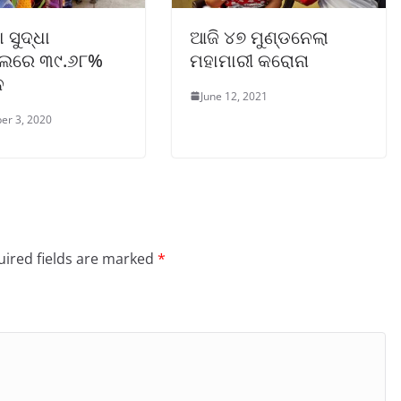
 ସୁଦ୍ଧା
ଆଜି ୪୭ ମୁଣ୍ଡନେଲା
ତୋଲରେ ୩୯.୬୮%
ମହାମାରୀ କରୋନା
ନ
June 12, 2021
er 3, 2020
ired fields are marked
*