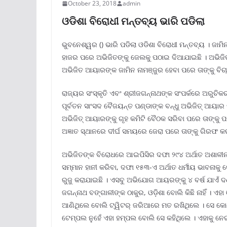
October 23, 2018
admin
ଓଡିଶା ବିରୋଧୀ ମନ୍ତବ୍ୟ ଭାରି ପଡିଲା
ଭୁବନେଶ୍ୱର () ଭାରି ପଡିଲା ଓଡିଶା ବିରୋଧୀ ମନ୍ତବ୍ୟ । ଜା
ହାଜର ପରେ ଅଭିଜିତଙ୍କୁ ଜେଲକୁ ପଠାଇ ଦିଆଯାଇଛି । ଅଭିଜିତ
ଅଭିଜିତ ଆୟାରଙ୍କ ଜାମିନ ନାମଞ୍ଜୁର ହେବା ପରେ ତାଙ୍କୁ ବି
ରାଜ୍ୟର ସଂସ୍କୃତି ଏବଂ ଶ୍ରୀଜଗନ୍ନାଥଙ୍କ ସଂପର୍କରେ ଅରୁଚ
ପୂର୍ବତନ ସାଂସଦ ବୈଜୟନ୍ତ ପଣ୍ଡାଙ୍କ ବନ୍ଧୁ ଅଭିଜିତ୍ ଆୟାର ମ
ଅଭିଜିତ୍ ଆୟାରଙ୍କୁ ଗୃହ କମିଟି ବୈଠକ ସରିବା ପରେ ତାଙ୍କୁ ପ
ଅଜ୍ଞାତ ସ୍ଥାନରେ ଦୀର୍ଘ ସମୟରେ ଜେରା ପରେ ତାଙ୍କୁ ଗିରଫ କର
ଅଭିଜିତଙ୍କ ବିରୋଧରେ ଆଇପିସିର ଦଫା ୨୯୪ ଅର୍ଥାତ ଅଶାଳୀନ 
ସମ୍ମାନ ହାନୀ କରିବା, ଦଫା ୧୫୩-ଏ ଅର୍ଥାତ ଧର୍ମୀୟ ଭାବନାକ
ରୁଜୁ କରାଯାଇଛି । ଏସବୁ ଅଭିଯୋଗ ଆୟରଙ୍କୁ ୪ ବର୍ଷ ଯାଏଁ 
ଜଗନ୍ନାଥ ବଙ୍ଗାଳୀଙ୍କ ଠାକୁର, ଓଡ଼ିଶା ବୋଲି କିଛି ନାହିଁ । ଏହ
ଆଣିଥିଲେ ବୋଲି ଟ୍ୱିଟର୍ ଜରିଆରେ ମତ ରଖିଥିଲେ । ସେ କୋଣ
ଟେମ୍ପଲ ନୁହେଁ ଏହା ହମ୍ପଲ ବୋଲି ସେ କହିଥିଲେ । ଏହାକୁ ନେଇ