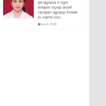
ମୁଖ ସ୍ୱାସ୍ଥ୍ୟ ଓ ତ୍ୱଚା
ସମସ୍ୟାର ଅଦୃଶ୍ୟ ସମ୍ପର୍କ
:ପ୍ରଖ୍ୟାତ ସ୍ୱାସ୍ଥ୍ୟ ବିଶେଷଜ୍ଞ
ଡା. ସୋନିଆ ଦତ୍ତ
June 8, 2026