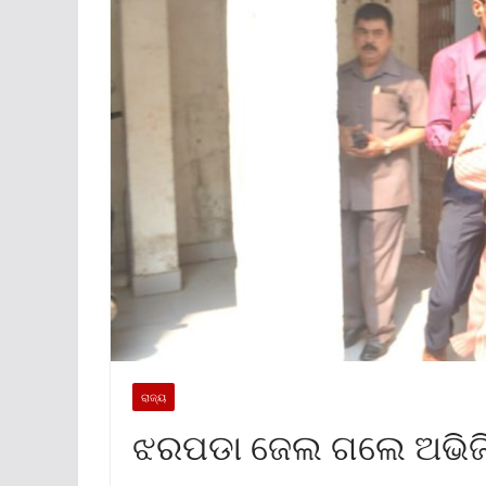
ରାଜ୍ୟ
ଝରପଡା ଜେଲ ଗଲେ ଅଭିଜ