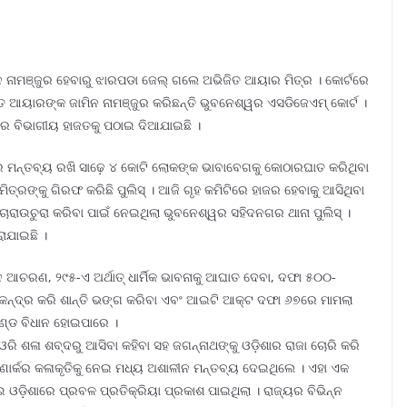
ମିନ ନାମଞ୍ଜୁର ହେବାରୁ ଝାରପଡା ଜେଲ୍ ଗଲେ ଅଭିଜିତ ଆୟାର ମିତ୍ର । କୋର୍ଟରେ
 ଆୟାରଙ୍କ ଜାମିନ ନାମଞ୍ଜୁର କରିଛନ୍ତି ଭୁବନେଶ୍ୱର ଏସଡିଜେଏମ୍ କୋର୍ଟ ।
ଚାର ବିଭାଗୀୟ ହାଜତକୁ ପଠାଇ ଦିଆଯାଇଛି ।
ିକର ମନ୍ତବ୍ୟ ରଖି ସାଢ଼େ ୪ କୋଟି ଲୋକଙ୍କ ଭାବାବେଗକୁ କୋଠାରଘାତ କରିଥିବା
ିତ୍ରଙ୍କୁ ଗିରଫ କରିଛି ପୁଲିସ୍ । ଆଜି ଗୃହ କମିଟିରେ ହାଜର ହେବାକୁ ଆସିଥିବା
ଚାରାଉଚୁରା କରିବା ପାଇଁ ନେଇଥିଲା ଭୁବନେଶ୍ୱର ସହିଦନଗର ଥାନା ପୁଲିସ୍ ।
ାଯାଇଛି ।
ଆଚରଣ, ୨୯୫-ଏ ଅର୍ଥାତ୍ ଧାର୍ମିକ ଭାବନାକୁ ଆଘାତ ଦେବା, ଦଫା ୫୦୦-
ୁ କେନ୍ଦ୍ର କରି ଶାନ୍ତି ଭଙ୍ଗ କରିବା ଏବଂ ଆଇଟି ଆକ୍ଟ ଦଫା ୬୭ରେ ମାମଲା
ଦଣ୍ଡ ବିଧାନ ହୋଇପାରେ ।
ା ଓରି ଶଳା ଶବ୍ଦରୁ ଆସିବା କହିବା ସହ ଜଗନ୍ନାଥଙ୍କୁ ଓଡ଼ିଶାର ରାଜା ଚୋରି କରି
ାର୍କର କଳାକୃତିକୁ ନେଇ ମଧ୍ୟ ଅଶାଳୀନ ମନ୍ତବ୍ୟ ଦେଇଥିଲେ । ଏହା ଏକ
 ଓଡ଼ିଶାରେ ପ୍ରବଳ ପ୍ରତିକ୍ରିୟା ପ୍ରକାଶ ପାଇଥିଲା । ରାଜ୍ୟର ବିଭିନ୍ନ