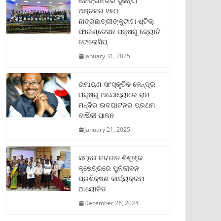
କଳିଙ୍ଗନଗର ସୁକିନ୍ଦା
ଅଞ୍ଚଳର ୧୫୦
ଛାତ୍ରଛାତ୍ରୀଙ୍କୁଟାଟା ଷ୍ଟିଲ୍
ଫାଉଣ୍ଡେସନ ପକ୍ଷରୁ ଜ୍ୟୋତି
ଫେଲୋସିପ୍‌
January 31, 2025
ରାମାୟଣ ସାଂସ୍କୃତିକ କେନ୍ଦ୍ର
ପକ୍ଷରୁ ଅଯୋଧ୍ୟାରେ ରାମ
ମନ୍ଦିର ଉଦଘାଟନର ପ୍ରଥମ
ବାର୍ଷିକୀ ପାଳନ
January 21, 2025
ସମ୍‌ରେ ନବଜାତ ଶିଶୁଙ୍କ
କ୍ଷେତ୍ରରେ ପୁର୍ନଜୀବନ
ପ୍ରଶିକ୍ଷଣ କାର୍ଯ୍ୟକ୍ରମ
ଆୟୋଜିତ
December 26, 2024