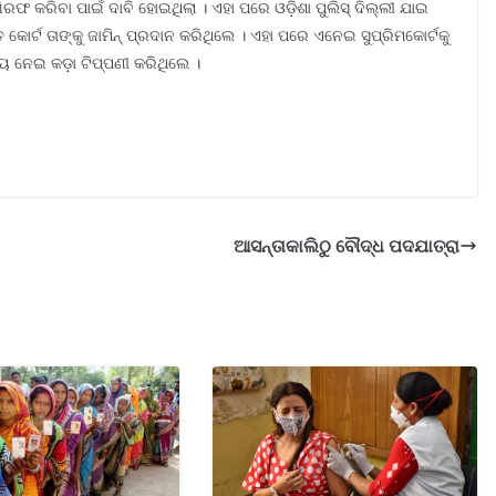
ିରଫ କରିବା ପାଇଁ ଦାବି ହୋଇଥିଲା । ଏହା ପରେ ଓଡ଼ିଶା ପୁଲିସ୍ ଦିଲ୍ଲୀ ଯାଇ
କୋର୍ଟ ତାଙ୍କୁ ଜାମିନ୍ ପ୍ରଦାନ କରିଥିଲେ । ଏହା ପରେ ଏନେଇ ସୁପ୍ରିମକୋର୍ଟକୁ
ବ୍ୟ ନେଇ କଡ଼ା ଟିପ୍ପଣୀ କରିଥିଲେ ।
ଆସନ୍ତାକାଲିଠୁ ବୌଦ୍ଧ ପଦଯାତ୍ରା