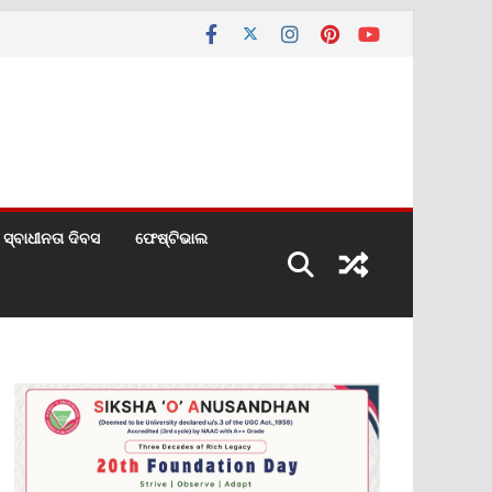
ସ୍ବାଧୀନତା ଦିବସ
ଫେଷ୍ଟିଭାଲ