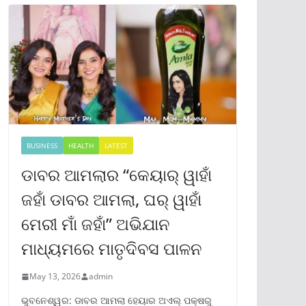
BUSINESS
HEALTH
LATEST
ଡାବର ଆମଲାର “କେୟାର୍ ୱାହାଁ
ଜହାଁ ଡାବର ଆମଲା, ଘର୍ ୱାହାଁ
ମେରୀ ମାଁ ଜହାଁ” ଅଭିଯାନ
ମାଧ୍ୟମରେ ମାତୃଦିବସ ପାଳନ
May 13, 2026
admin
ଭୁବନେଶ୍ୱର: ଡାବର ଆମଲା ହେୟାର ଅଏଲ୍ ପକ୍ଷରୁ