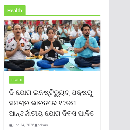
Health
HEALTH
ଦି ଯୋଗ ଇନଷ୍ଟିଚ୍ୟୁଟ୍ ପକ୍ଷରୁ
ସମଗ୍ର ଭାରତରେ ୧୨ତମ
ଆନ୍ତର୍ଜାତୀୟ ଯୋଗ ଦିବସ ପାଳିତ
June 24, 2026
admin