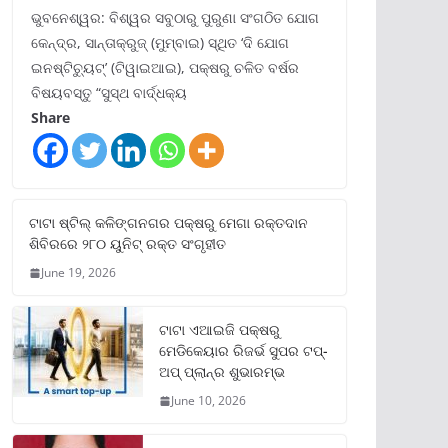
ଭୁବନେଶ୍ୱର: ବିଶ୍ୱର ସବୁଠାରୁ ପୁରୁଣା ସଂଗଠିତ ଯୋଗ
କେନ୍ଦ୍ର, ସାନ୍ତାକ୍ରୁଜ୍ (ମୁମ୍ବାଇ) ସ୍ଥିତ ‘ଦି ଯୋଗ
ଇନଷ୍ଟିଚ୍ୟୁଟ୍‌’ (ଟିୱାଇଆଇ), ପକ୍ଷରୁ ଚଳିତ ବର୍ଷର
ବିଷୟବସ୍ତୁ “ସୁସ୍ଥ ବାର୍ଦ୍ଧକ୍ୟ
Share
ଟାଟା ଷ୍ଟିଲ୍‌ କଳିଙ୍ଗନଗର ପକ୍ଷରୁ ମେଗା ରକ୍ତଦାନ
ଶିବିରରେ ୨୮୦ ୟୁନିଟ୍‌ ରକ୍ତ ସଂଗୃହୀତ
June 19, 2026
ଟାଟା ଏଆଇଜି ପକ୍ଷରୁ
ମେଡିକେୟାର ରିଜର୍ଭ ସୁପର ଟପ୍‌-
ଅପ୍ ପ୍ଲାନ୍‌ର ଶୁଭାରମ୍ଭ
June 10, 2026