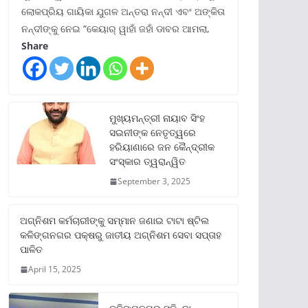
ଲୋକପ୍ରିୟ ଗାୟିକା ଯୁଗଳ ଅନ୍ତରା ନନ୍ଦୀ ଏବଂ ଅଙ୍କିତା
ନନ୍ଦୀଙ୍କୁ ନେଇ “କେୟାର୍ ୱାହାଁ ଜହାଁ ଡାବର ଆମଲା,
Share
ମୁଖ୍ୟମନ୍ତ୍ରୀ ନାୟାବ ସିଂହ
ସଇନୀଙ୍କ ନେତୃତ୍ୱରେ
ହରିୟାଣାରେ ଜନ କୈନ୍ଦ୍ରୀକ
ସଂସ୍କାର ତ୍ୱରାନ୍ୱିତ
September 3, 2025
ଅଗ୍ନିଶମ କର୍ମଚାରୀଙ୍କୁ ସମ୍ମାନ ଜଣାଇ ଟାଟା ଷ୍ଟିଲ
କଳିଙ୍ଗନଗର ପକ୍ଷରୁ ଜାତୀୟ ଅଗ୍ନିଶମ ସେବା ସପ୍ତାହ
ପାଳିତ
April 15, 2025