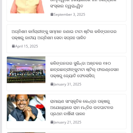
ସଂସ୍କାର ତ୍ୱରାନ୍ୱିତ
September 3, 2025
ଅଗ୍ନିଶମ କର୍ମଚାରୀଙ୍କୁ ସମ୍ମାନ ଜଣାଇ ଟାଟା ଷ୍ଟିଲ କଳିଙ୍ଗନଗର
ପକ୍ଷରୁ ଜାତୀୟ ଅଗ୍ନିଶମ ସେବା ସପ୍ତାହ ପାଳିତ
April 15, 2025
କଳିଙ୍ଗନଗର ସୁକିନ୍ଦା ଅଞ୍ଚଳର ୧୫୦
ଛାତ୍ରଛାତ୍ରୀଙ୍କୁଟାଟା ଷ୍ଟିଲ୍ ଫାଉଣ୍ଡେସନ
ପକ୍ଷରୁ ଜ୍ୟୋତି ଫେଲୋସିପ୍‌
January 31, 2025
ରାମାୟଣ ସାଂସ୍କୃତିକ କେନ୍ଦ୍ର ପକ୍ଷରୁ
ଅଯୋଧ୍ୟାରେ ରାମ ମନ୍ଦିର ଉଦଘାଟନର
ପ୍ରଥମ ବାର୍ଷିକୀ ପାଳନ
January 21, 2025