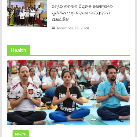
ସମ୍‌ରେ ନବଜାତ ଶିଶୁଙ୍କ କ୍ଷେତ୍ରରେ
ପୁର୍ନଜୀବନ ପ୍ରଶିକ୍ଷଣ କାର୍ଯ୍ୟକ୍ରମ
ଆୟୋଜିତ
December 26, 2024
Health
HEALTH