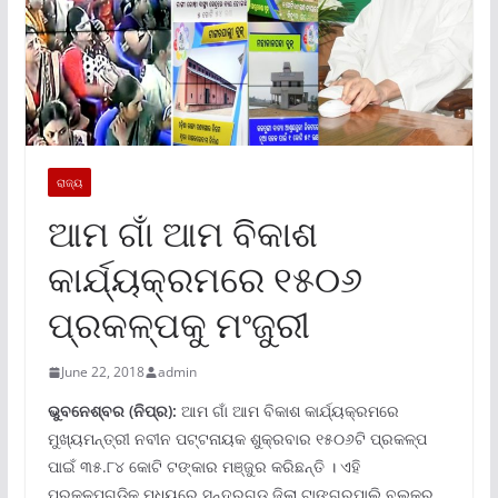
ରାଜ୍ୟ
ଆମ ଗାଁ ଆମ ବିକାଶ
କାର୍ଯ୍ୟକ୍ରମରେ ୧୫୦୬
ପ୍ରକଳ୍ପକୁ ମଂଜୁରୀ
June 22, 2018
admin
ଭୁବନେ
ଶ୍ବର (ନିପ୍ର):
ଆମ ଗାଁ ଆମ ବିକାଶ କାର୍ଯ୍ୟକ୍ରମରେ
ମୁଖ୍ୟମନ୍ତ୍ରୀ ନବୀନ ପଟ୍ଟନାୟକ ଶୁକ୍ରବାର ୧୫୦୬ଟି ପ୍ରକଳ୍ପ
ପାଇଁ ୩୫.୮୪ କୋଟି ଟଙ୍କାର ମଞ୍ଜୁର କରିଛନ୍ତି । ଏହି
ପ୍ରକଳ୍ପଗୁଡିକ ମଧ୍ୟରେ ସୁନ୍ଦରଗଡ଼ ଜିଲା ଟାଙ୍ଗରପାଲି ବ୍ଲକର