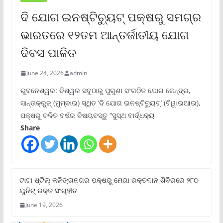
ଦି ଯୋଗ ଇନଷ୍ଟିଚ୍ୟୁଟ୍ ପକ୍ଷରୁ ସମଗ୍ର
ଭାରତରେ ୧୨ତମ ଆନ୍ତର୍ଜାତୀୟ ଯୋଗ
ଦିବସ ପାଳିତ
June 24, 2026
admin
ଭୁବନେଶ୍ୱର: ବିଶ୍ୱର ସବୁଠାରୁ ପୁରୁଣା ସଂଗଠିତ ଯୋଗ କେନ୍ଦ୍ର,
ସାନ୍ତାକ୍ରୁଜ୍ (ମୁମ୍ବାଇ) ସ୍ଥିତ ‘ଦି ଯୋଗ ଇନଷ୍ଟିଚ୍ୟୁଟ୍‌’ (ଟିୱାଇଆଇ),
ପକ୍ଷରୁ ଚଳିତ ବର୍ଷର ବିଷୟବସ୍ତୁ “ସୁସ୍ଥ ବାର୍ଦ୍ଧକ୍ୟ
Share
ଟାଟା ଷ୍ଟିଲ୍‌ କଳିଙ୍ଗନଗର ପକ୍ଷରୁ ମେଗା ରକ୍ତଦାନ ଶିବିରରେ ୨୮୦
ୟୁନିଟ୍‌ ରକ୍ତ ସଂଗୃହୀତ
June 19, 2026