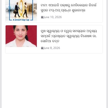
ଟାଟା ଏଆଇଜି ପକ୍ଷରୁ ମେଡିକେୟାର ରିଜର୍ଭ
ସୁପର ଟପ୍‌-ଅପ୍ ପ୍ଲାନ୍‌ର ଶୁଭାରମ୍ଭ
June 10, 2026
ମୁଖ ସ୍ୱାସ୍ଥ୍ୟ ଓ ତ୍ୱଚା ସମସ୍ୟାର ଅଦୃଶ୍ୟ
ସମ୍ପର୍କ :ପ୍ରଖ୍ୟାତ ସ୍ୱାସ୍ଥ୍ୟ ବିଶେଷଜ୍ଞ ଡା.
ସୋନିଆ ଦତ୍ତ
June 8, 2026