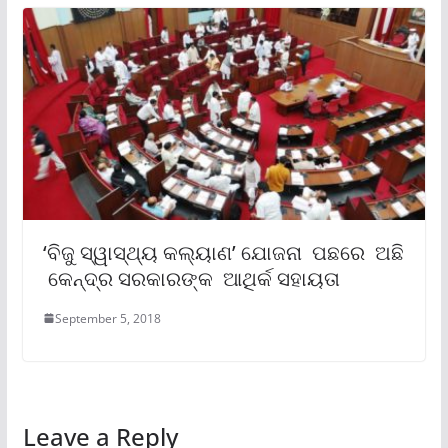
‘ବିଜୁ ସ୍ୱାସ୍ଥ୍ୟ କଲ୍ୟାଣ’ ଯୋଜନା ପଛରେ ଅଛି
କେନ୍ଦ୍ର ସରକାରଙ୍କ ଆଥିର୍କ ସହାୟତା
September 5, 2018
Leave a Reply