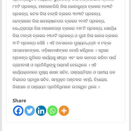
୮୭ଟି ପ୍ରକଳ୍ପ, ମାଲକାନଗିରି ଜିଲା କୋରକୁଣ୍ଡା ବ୍ଲକର ୧୪୩ଟି
ପ୍ରକଳ୍ପ, କଟକ ଜିଲା ବାଙ୍କି ବ୍ଲକର ୩୨୩ଟି ପ୍ରକଳ୍ପ,
ଢେଙ୍କାନାଳ ଜିଲା କାମାକ୍ଷାନଗର ବ୍ଲକର ୨୧୬ଟି ପ୍ରକଳ୍ପ,
କେନ୍ଦ୍ରାପଡ଼ା ଜିଲା ମହାକାଳପଡ଼ା ବ୍ଲକର ୨୬୮ଟି ପ୍ରକଳ୍ପ, ଖୋର୍ଦ୍ଧା
ଜିଲା ଟାଙ୍ଗୀ ବ୍ଲକର ୨୩୬ଟି ପ୍ରକଳ୍ପ ଓ ପୁରୀ ଜିଲା କଣାସ ବ୍ଲକର
୨୮ଟି ପ୍ରକଳ୍ପ ରହିଛି । ଏହି ଅବସରରେ ମୁଖ୍ୟମନ୍ତ୍ରୀ ଏ ଟଙ୍କା
ଆପଣମାନଙ୍କର, ଓଡ଼ିଶାବାସୀଙ୍କର ବୋଲି କହିଥିଲେ । ଏଥିସହ
ପ୍ରକଳ୍ପ ଗୁଡିକର କାର୍ଯ୍ୟକୁ ଶୀଘ୍ର ଏବଂ ଭଲ ଭାବରେ କରିବା ପାଇଁ
ଗ୍ରାମବାସୀ ଓ ପ୍ରତିନିଧିଙ୍କୁ ପରାମର୍ଶ ଦେଇଥିଲେ । ଏହି
କାର୍ଯ୍ୟକ୍ରମରେ ମୁଖ୍ୟ ଶାସନ ସଚିବ, ପଞ୍ଚାୟତିରାଜ ଓ ପାନୀୟ ଜଳ
ବିଭାଗର ପ୍ରମୁଖ ସଚିବ, ସମ୍ପୃକ୍ତ ଅଞ୍ଚଳର ଏମ୍ପି, ବିଧାୟକ,
ଜିଲାପାଳ ଓ ପଞ୍ଚାୟତ ପ୍ରତିନିଧିମାନେ ଉପସ୍ଥିତ ଥିଲେ ।
Share