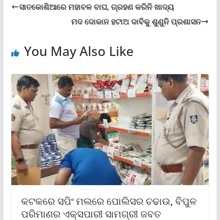
ସାତକୋଶିଆରେ ମହାବଳ ବାଘ, ଗ୍ରହଣ କରିନି ଖାଦ୍ୟ
ମଦ ଦୋକାନ ହଟାଅ ଦାବିକୁ ଶୁଣୁନି ପ୍ରଶାସନ
You May Also Like
କଟକରେ ସପିଂ ମଲରେ ପୋଲିସର ଚଢାଉ, ବିପୁଳ
ପରିମାଣର ଏକ୍ସପାରୀ ସାମଗ୍ରୀ ଜବତ