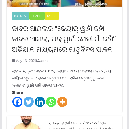
BUSINESS
HEALTH
LATEST
ଡାବର ଆମଲାର “କେୟାର୍ ୱାହାଁ ଜହାଁ
ଡାବର ଆମଲା, ଘର୍ ୱାହାଁ ମେରୀ ମାଁ ଜହାଁ”
ଅଭିଯାନ ମାଧ୍ୟମରେ ମାତୃଦିବସ ପାଳନ
May 13, 2026
admin
ଭୁବନେଶ୍ୱର: ଡାବର ଆମଲା ହେୟାର ଅଏଲ୍ ପକ୍ଷରୁ ଲୋକପ୍ରିୟ
ଗାୟିକା ଯୁଗଳ ଅନ୍ତରା ନନ୍ଦୀ ଏବଂ ଅଙ୍କିତା ନନ୍ଦୀଙ୍କୁ ନେଇ
“କେୟାର୍ ୱାହାଁ ଜହାଁ ଡାବର ଆମଲା,
Share
ମୁଖ୍ୟମନ୍ତ୍ରୀ ନାୟାବ ସିଂହ ସଇନୀଙ୍କ
ନେତୃତ୍ୱରେ ହରିୟାଣାରେ ଜନ କୈନ୍ଦ୍ରୀକ