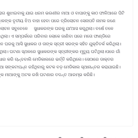
ା ରାଗ ଶୁଝାଇବାକୁ ଯାଇ ଧରମ ଭଉଣୀର ମାଆ ଓ ବାପାଙ୍କୁ କାଠ ଫାଳିଆରେ ପିଟି
ଶ୍ୱାଳଙ୍କ ତୃତୀୟ ଝିଅ ବାହା ହେବା ପରେ ତ୍ରିଲୋଚନ ସେନାପତି ନାମକ ଜଣେ
ିଲୋଚନ ସବୁବେଳେ ସୁଧାକରଙ୍କ ଘରକୁ ଯା’ଆସ କରୁଥିଲା। ବର୍ଷେ ତଳେ
ଥିଲା। ଏ ସମ୍ପର୍କରେ ପରିବାର ଲୋକେ ଜାଣିବା ପରେ ମତୋ ଫାଣ୍ଡିରେ
ରକୁ ଆସି ସୁଧାକର ଓ ତାଙ୍କ ସ୍ତ୍ରୀ ସରଙ୍କ ସହିତ ଯୁକ୍ତିତର୍କ କରିଥିଲା।
। ଘଟଣା ସ୍ଥଳରେ ସୁଧାକରଙ୍କ ସ୍ତ୍ରୀଙ୍କର ମୃତ୍ୟୁ ଘଟିଥିଲା।ପରେ ଗାଁ
ର କରି ଚାନ୍ଦବାଲି ମେଡିକାଲରେ ଭର୍ତ୍ତି କରିଥିଲେ। ସେଠାରେ ଡାକ୍ତର
ଥା ସଙ୍କଟାପନ୍ନ ରହିଥିବାରୁ କଟକ ବଡ଼ ମେଡିକାଲ ସ୍ଥାନାନ୍ତର କରାଯାଇଛି।
 ତାଙ୍କ ମାଆଙ୍କୁ ଅଟକ ରଖି ଘଟଣାର ତଦନ୍ତ ଆରମ୍ଭ କରିଛି।