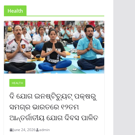
Health
HEALTH
ଦି ଯୋଗ ଇନଷ୍ଟିଚ୍ୟୁଟ୍ ପକ୍ଷରୁ
ସମଗ୍ର ଭାରତରେ ୧୨ତମ
ଆନ୍ତର୍ଜାତୀୟ ଯୋଗ ଦିବସ ପାଳିତ
June 24, 2026
admin