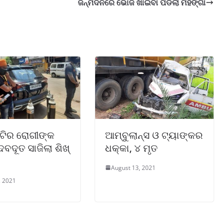
ଜନ୍ମଦିନରେ ଭୋଜି ଖାଇବା ପଡିଲା ମହଙ୍ଗା
ିଟିର ରୋଗୀଙ୍କ
ଆମ୍ବୁଲାନ୍ସ ଓ ଟ୍ୟାଙ୍କର
େବଦୂତ ସାଜିଲା ଶିଖ୍
ଧକ୍କା, ୪ ମୃତ
August 13, 2021
, 2021