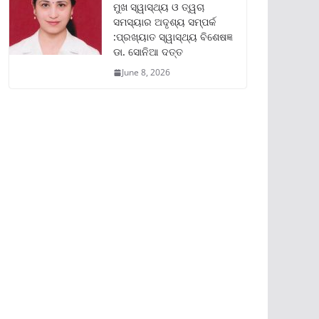
ମୁଖ ସ୍ୱାସ୍ଥ୍ୟ ଓ ତ୍ୱଚା
ସମସ୍ୟାର ଅଦୃଶ୍ୟ ସମ୍ପର୍କ
:ପ୍ରଖ୍ୟାତ ସ୍ୱାସ୍ଥ୍ୟ ବିଶେଷଜ୍ଞ
ଡା. ସୋନିଆ ଦତ୍ତ
June 8, 2026