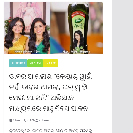
BUSINESS
HEALTH
LATEST
ଡାବର ଆମଲାର “କେୟାର୍ ୱାହାଁ
ଜହାଁ ଡାବର ଆମଲା, ଘର୍ ୱାହାଁ
ମେରୀ ମାଁ ଜହାଁ” ଅଭିଯାନ
ମାଧ୍ୟମରେ ମାତୃଦିବସ ପାଳନ
May 13, 2026
admin
ଭୁବନେଶ୍ୱର: ଡାବର ଆମଲା ହେୟାର ଅଏଲ୍ ପକ୍ଷରୁ