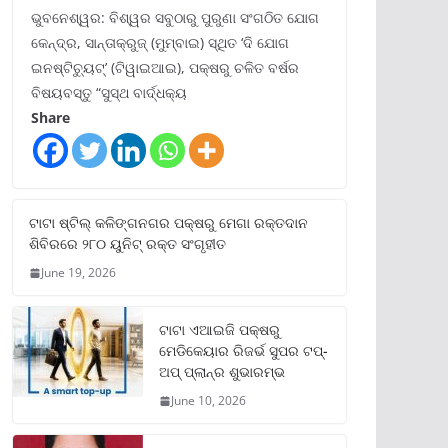
ଭୁବନେଶ୍ୱର: ବିଶ୍ୱର ସବୁଠାରୁ ପୁରୁଣା ସଂଗଠିତ ଯୋଗ
କେନ୍ଦ୍ର, ସାନ୍ତାକ୍ରୁଜ୍ (ମୁମ୍ବାଇ) ସ୍ଥିତ ‘ଦି ଯୋଗ
ଇନଷ୍ଟିଚ୍ୟୁଟ୍‌’ (ଟିୱାଇଆଇ), ପକ୍ଷରୁ ଚଳିତ ବର୍ଷର
ବିଷୟବସ୍ତୁ “ସୁସ୍ଥ ବାର୍ଦ୍ଧକ୍ୟ
Share
ଟାଟା ଷ୍ଟିଲ୍‌ କଳିଙ୍ଗନଗର ପକ୍ଷରୁ ମେଗା ରକ୍ତଦାନ
ଶିବିରରେ ୨୮୦ ୟୁନିଟ୍‌ ରକ୍ତ ସଂଗୃହୀତ
June 19, 2026
ଟାଟା ଏଆଇଜି ପକ୍ଷରୁ
ମେଡିକେୟାର ରିଜର୍ଭ ସୁପର ଟପ୍‌-
ଅପ୍ ପ୍ଲାନ୍‌ର ଶୁଭାରମ୍ଭ
June 10, 2026