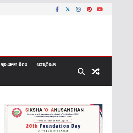
ସ୍ବାଧୀନତା ଦିବସ
ଫେଷ୍ଟିଭାଲ