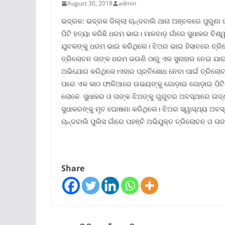
August 30, 2018
admin
ଭଦ୍ରକ: ଭଦ୍ରକ ଜିଲ୍ଲା ଚାନ୍ଦବାଲି ଥାନା ଅଞ୍ଚଳରେ ପୁରୁଣ
ପିଟି ହତ୍ୟା କରିଛି ଧରମ ଭାଇ। ମାଳବାଡ଼ ଗାଁରେ ସୁଧାକର ବି
ଯୁବକଙ୍କୁ ଧରମ ଭାଇ କରିଥିଲେ। ଝିଅର ଭାଇ ହିସାବରେ ତ୍ର
ତ୍ରିଲୋଚନ ତାଙ୍କ ଧରମ ଭଉଣି ଠାରୁ ଏକ ସୁନାହାର ନେଇ ଯାଇ
ଅଭିଯୋଗ କରିଥିଲେ।ଏହାର ପ୍ରତିଶୋଧ ନେବା ପାଇଁ ତ୍ରିଲୋଚନ ଘ
ପରେ ଏକ କାଠ ଫାଳିଆରେ ଉଭୟଙ୍କୁ ଗୋଡ଼ାଇ ଗୋଡ଼ାଇ ପିଟିଥିଲା
ଲୋକେ ସୁଧାକର ଓ ତାଙ୍କ ଝିଅଙ୍କୁ ଗୁରୁତର ଅବସ୍ଥାରେ ଉଦ୍ଧା
ସୁଧାକରଙ୍କୁ ମୃତ ଘୋଷଣା କରିଥିଲେ। ଝିଅର ସ୍ୱାସ୍ଥ୍ୟ ଅବସ୍
ଚାନ୍ଦବାଲି ପୁଲିସ ଗାଁରେ ପହଞ୍ଚି ଅଭିଯୁକ୍ତ ତ୍ରିଲୋଚନ ଓ
Share