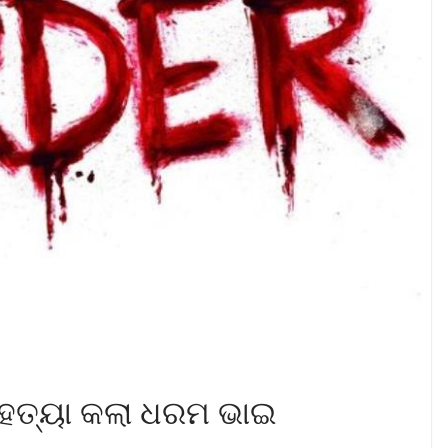
ହତ୍ୟା କଲା ଧରମ ଭାଇ