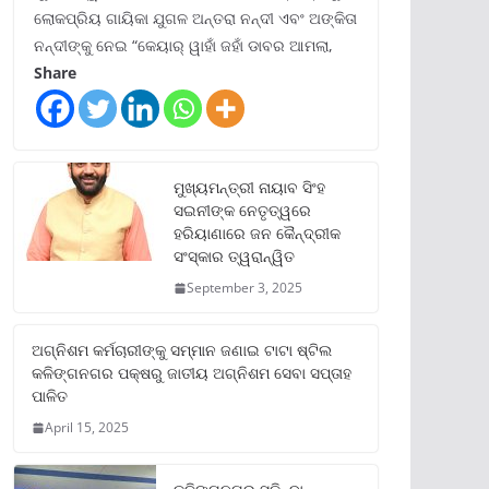
ଲୋକପ୍ରିୟ ଗାୟିକା ଯୁଗଳ ଅନ୍ତରା ନନ୍ଦୀ ଏବଂ ଅଙ୍କିତା
ନନ୍ଦୀଙ୍କୁ ନେଇ “କେୟାର୍ ୱାହାଁ ଜହାଁ ଡାବର ଆମଲା,
Share
ମୁଖ୍ୟମନ୍ତ୍ରୀ ନାୟାବ ସିଂହ
ସଇନୀଙ୍କ ନେତୃତ୍ୱରେ
ହରିୟାଣାରେ ଜନ କୈନ୍ଦ୍ରୀକ
ସଂସ୍କାର ତ୍ୱରାନ୍ୱିତ
September 3, 2025
ଅଗ୍ନିଶମ କର୍ମଚାରୀଙ୍କୁ ସମ୍ମାନ ଜଣାଇ ଟାଟା ଷ୍ଟିଲ
କଳିଙ୍ଗନଗର ପକ୍ଷରୁ ଜାତୀୟ ଅଗ୍ନିଶମ ସେବା ସପ୍ତାହ
ପାଳିତ
April 15, 2025