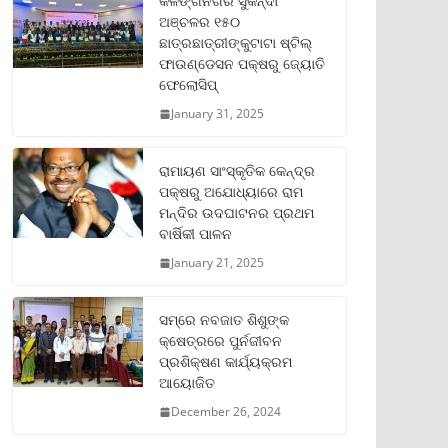
କଳିଙ୍ଗନଗର ସୁକିନ୍ଦା
ଅଞ୍ଚଳର ୧୫୦
ଛାତ୍ରଛାତ୍ରୀଙ୍କୁଟାଟା ଷ୍ଟିଲ୍
ଫାଉଣ୍ଡେସନ ପକ୍ଷରୁ ଜ୍ୟୋତି
ଫେଲୋସିପ୍‌
January 31, 2025
ରାମାୟଣ ସାଂସ୍କୃତିକ କେନ୍ଦ୍ର
ପକ୍ଷରୁ ଅଯୋଧ୍ୟାରେ ରାମ
ମନ୍ଦିର ଉଦଘାଟନର ପ୍ରଥମ
ବାର୍ଷିକୀ ପାଳନ
January 21, 2025
ସମ୍‌ରେ ନବଜାତ ଶିଶୁଙ୍କ
କ୍ଷେତ୍ରରେ ପୁର୍ନଜୀବନ
ପ୍ରଶିକ୍ଷଣ କାର୍ଯ୍ୟକ୍ରମ
ଆୟୋଜିତ
December 26, 2024