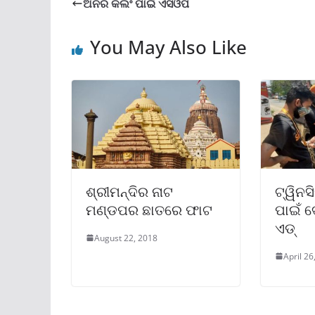
ଅନର କିଲିଂ ପାଇଁ ଏସଓପି
You May Also Like
ଶ୍ରୀମନ୍ଦିର ନାଟ
ଟ୍ୱିନସ
ମଣ୍ଡପର ଛାତରେ ଫାଟ
ପାଇଁ ଦ
ଏଡ୍
August 22, 2018
April 26