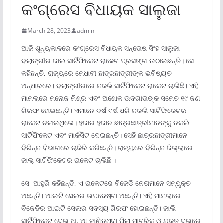
କଂଗ୍ରେସ ବିଧାୟକ ସାଲୁଜା
March 28, 2023
admin
ଆଜି ଶୂନ୍ୟକାଳରେ କଂଗ୍ରେସ ବିଧାୟକ ସନ୍ତୋଷ ସିଂହ ସାଲୁଜା
ବଲାଙ୍ଗୀର ଜାଲ ସାର୍ଟିଫିକେଟ ରାକେଟ ପ୍ରସଙ୍ଗ ଉଠାଇଛନ୍ତି। ସେ
କହିଛନ୍ତି, ରାଜ୍ୟରେ ମେଧାବୀ ଛାତ୍ରଛାତ୍ରୀଙ୍କ ଭବିଷ୍ୟତ
ଅନ୍ଧାରରେ। ବଲାଙ୍ଗୀରରେ ନକଲି ସାର୍ଟିଫିକେଟ ରାକେଟ ଚାଲିଛି। ଏହି
ମାମଲାରେ ମନୋଜ ମିଶ୍ର ଏବଂ ଅଶୋକ ଉଦଗାତାଙ୍କ ସମେତ ୧୯ ଜଣ
ଗିରଫ ହୋଇଛନ୍ତି। ଏମାନେ ବର୍ଷ ବର୍ଷ ଧରି ନକଲି ସାର୍ଟିଫିକେଟର
ରାକେଟ ଚଳାଇଥିଲେ। ହଜାର ହଜାର ଛାତ୍ରଛାତ୍ରୀମାନଙ୍କୁ ନକଲି
ସାର୍ଟିଫିକେଟ ଏବଂ ମାର୍କସିଟ ଦେଇଛନ୍ତି। ସେହି ଛାତ୍ରଛାତ୍ରୀମାନେ
ବିଭିନ୍ନ ବିଭାଗରେ ଚାକିରି କରିଛନ୍ତି। ରାଜ୍ୟରେ ବିଭିନ୍ନ ଜିଲ୍ଲାରେ
ଜାଲ୍ ସାର୍ଟିଫିକେଟର ରାକେଟ ଚାଲିଛି ।
ସେ ଆହୁରି କହିଛନ୍ତି, ଏ ରାକେଟରେ ବିଜେଡି ନେତାମାନେ ସମ୍ପୃକ୍ତ
ଅଛନ୍ତି। ଆଇଟି ସେଲର ଉପଦେଷ୍ଟା ଅଛନ୍ତି। ଏହି ମାମଲାରେ
ବିଜେଡିର ଆଇଟି ସେଲର ସଦସ୍ୟ ଗିରଫ ହୋଇଛନ୍ତି। ଜାଲି
ସାର୍ଟିଫିକେଟ ଦେଇ ଅ, ଆ ଜାଣିନଥିବା ପିଲା ମାଟ୍ରିକ ଓ ଯୁକ୍ତ ଦୁଇରେ