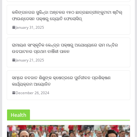
କଳିଙ୍ଗନଗର ସୁକିନ୍ଦା ଅଞ୍ଚଳର ୧୫୦ ଛାତ୍ରଛାତ୍ରୀଙ୍କୁଟାଟା ଷ୍ଟିଲ୍
ଫାଉଣ୍ଡେସନ ପକ୍ଷରୁ ଜ୍ୟୋତି ଫେଲୋସିପ୍‌
January 31, 2025
ରାମାୟଣ ସାଂସ୍କୃତିକ କେନ୍ଦ୍ର ପକ୍ଷରୁ ଅଯୋଧ୍ୟାରେ ରାମ ମନ୍ଦିର
ଉଦଘାଟନର ପ୍ରଥମ ବାର୍ଷିକୀ ପାଳନ
January 21, 2025
ସମ୍‌ରେ ନବଜାତ ଶିଶୁଙ୍କ କ୍ଷେତ୍ରରେ ପୁର୍ନଜୀବନ ପ୍ରଶିକ୍ଷଣ
କାର୍ଯ୍ୟକ୍ରମ ଆୟୋଜିତ
December 26, 2024
Health