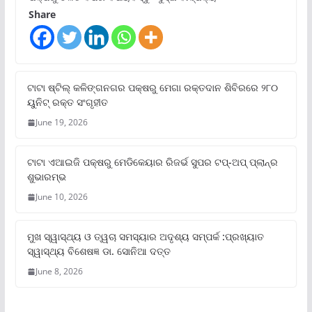
Share
ଟାଟା ଷ୍ଟିଲ୍‌ କଳିଙ୍ଗନଗର ପକ୍ଷରୁ ମେଗା ରକ୍ତଦାନ ଶିବିରରେ ୨୮୦
ୟୁନିଟ୍‌ ରକ୍ତ ସଂଗୃହୀତ
June 19, 2026
ଟାଟା ଏଆଇଜି ପକ୍ଷରୁ ମେଡିକେୟାର ରିଜର୍ଭ ସୁପର ଟପ୍‌-ଅପ୍ ପ୍ଲାନ୍‌ର
ଶୁଭାରମ୍ଭ
June 10, 2026
ମୁଖ ସ୍ୱାସ୍ଥ୍ୟ ଓ ତ୍ୱଚା ସମସ୍ୟାର ଅଦୃଶ୍ୟ ସମ୍ପର୍କ :ପ୍ରଖ୍ୟାତ
ସ୍ୱାସ୍ଥ୍ୟ ବିଶେଷଜ୍ଞ ଡା. ସୋନିଆ ଦତ୍ତ
June 8, 2026