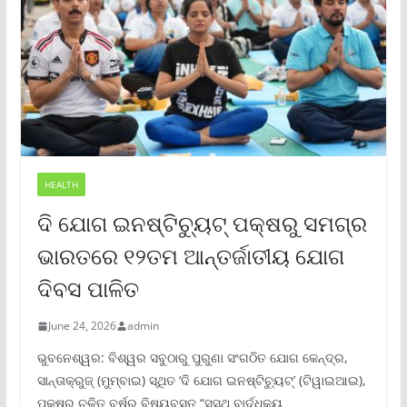
HEALTH
ଦି ଯୋଗ ଇନଷ୍ଟିଚ୍ୟୁଟ୍ ପକ୍ଷରୁ ସମଗ୍ର
ଭାରତରେ ୧୨ତମ ଆନ୍ତର୍ଜାତୀୟ ଯୋଗ
ଦିବସ ପାଳିତ
June 24, 2026
admin
ଭୁବନେଶ୍ୱର: ବିଶ୍ୱର ସବୁଠାରୁ ପୁରୁଣା ସଂଗଠିତ ଯୋଗ କେନ୍ଦ୍ର,
ସାନ୍ତାକ୍ରୁଜ୍ (ମୁମ୍ବାଇ) ସ୍ଥିତ ‘ଦି ଯୋଗ ଇନଷ୍ଟିଚ୍ୟୁଟ୍‌’ (ଟିୱାଇଆଇ),
ପକ୍ଷରୁ ଚଳିତ ବର୍ଷର ବିଷୟବସ୍ତୁ “ସୁସ୍ଥ ବାର୍ଦ୍ଧକ୍ୟ