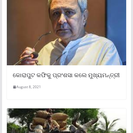
କୋରାପୁଟ କଫିକୁ ପ୍ରଂଶସା କଲେ ମୁଖ୍ୟମନ୍ତ୍ରୀ
August 8, 2021