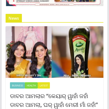
News
BUSINESS
HEALTH
LATEST
ଡାବର ଆମଲାର “କେୟାର୍ ୱାହାଁ ଜହାଁ
ଡାବର ଆମଲା, ଘର୍ ୱାହାଁ ମେରୀ ମାଁ ଜହାଁ”