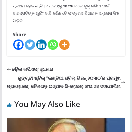
ପ୍ରଥମ ହୋଇଛନ୍ତି। ଏମାନଙ୍କୁ ଏନଏସଏରେ ବୁକ୍ କରିବା ପାଇଁ
ବାଚସ୍ପତିଙ୍କ ରୁଲିଂ ଦାବି କରିଛନ୍ତି କଂଗ୍ରେସ ବିଧାୟକ ସନ୍ତୋଷ ସିଂହ
ସାଲୁଜା।
Share
ବଢ଼ିଲା ଇପିଏଫ୍ ସୁଧହାର
ରୁଙ୍ଗ୍‌ଟା ଷ୍ଟିଲ୍ “ଇଣ୍ଡିଆ ଷ୍ଟିଲ୍ ଭିଜନ୍ ୨୦୩୦’ର ପ୍ରମୁଖ
ପ୍ରାୟୋଜକ; ଛତିଶଗଡ଼ ଇସ୍ପାତ ରି-ରୋଲର୍ ସଂଘ ସହ ସହଯୋଗିତା
You May Also Like