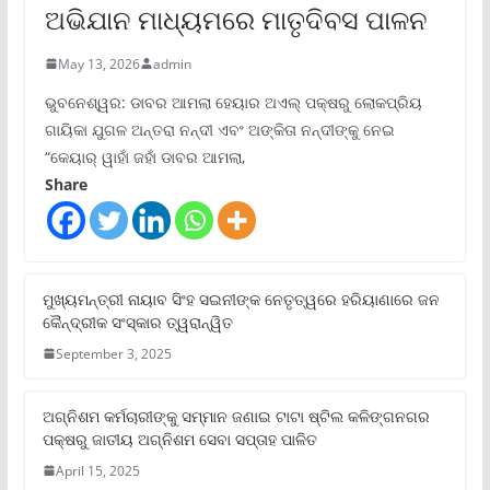
ଅଭିଯାନ ମାଧ୍ୟମରେ ମାତୃଦିବସ ପାଳନ
May 13, 2026
admin
ଭୁବନେଶ୍ୱର: ଡାବର ଆମଲା ହେୟାର ଅଏଲ୍ ପକ୍ଷରୁ ଲୋକପ୍ରିୟ
ଗାୟିକା ଯୁଗଳ ଅନ୍ତରା ନନ୍ଦୀ ଏବଂ ଅଙ୍କିତା ନନ୍ଦୀଙ୍କୁ ନେଇ
“କେୟାର୍ ୱାହାଁ ଜହାଁ ଡାବର ଆମଲା,
Share
ମୁଖ୍ୟମନ୍ତ୍ରୀ ନାୟାବ ସିଂହ ସଇନୀଙ୍କ ନେତୃତ୍ୱରେ ହରିୟାଣାରେ ଜନ
କୈନ୍ଦ୍ରୀକ ସଂସ୍କାର ତ୍ୱରାନ୍ୱିତ
September 3, 2025
ଅଗ୍ନିଶମ କର୍ମଚାରୀଙ୍କୁ ସମ୍ମାନ ଜଣାଇ ଟାଟା ଷ୍ଟିଲ କଳିଙ୍ଗନଗର
ପକ୍ଷରୁ ଜାତୀୟ ଅଗ୍ନିଶମ ସେବା ସପ୍ତାହ ପାଳିତ
April 15, 2025