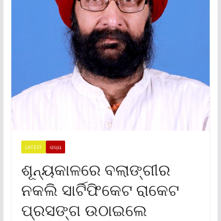
LATEST
ରାଜ୍ୟ
ଶୂନ୍ୟକାଳରେ ବଲାଙ୍ଗୀର
ନକଲି ସାର୍ଟିଫିକେଟ ରାକେଟ
ପ୍ରସଙ୍ଗ ଉଠାଇଲେ