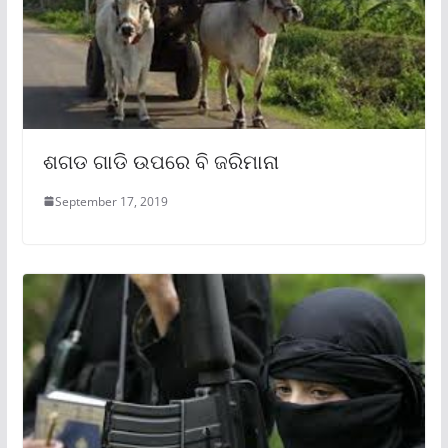
ଶଗଡ ଗାଡି ଉପରେ ବି ଜରିମାନା
September 17, 2019