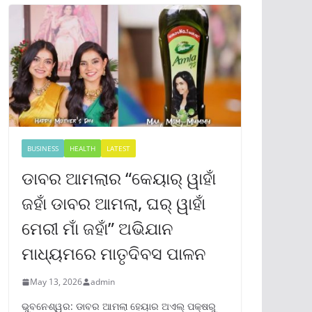
BUSINESS
HEALTH
LATEST
ଡାବର ଆମଲାର “କେୟାର୍ ୱାହାଁ
ଜହାଁ ଡାବର ଆମଲା, ଘର୍ ୱାହାଁ
ମେରୀ ମାଁ ଜହାଁ” ଅଭିଯାନ
ମାଧ୍ୟମରେ ମାତୃଦିବସ ପାଳନ
May 13, 2026
admin
ଭୁବନେଶ୍ୱର: ଡାବର ଆମଲା ହେୟାର ଅଏଲ୍ ପକ୍ଷରୁ