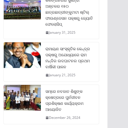
କଳିଙ୍ଗନଗର ସୁକିନ୍ଦା
ଅଞ୍ଚଳର ୧୫୦
ଛାତ୍ରଛାତ୍ରୀଙ୍କୁଟାଟା ଷ୍ଟିଲ୍
ଫାଉଣ୍ଡେସନ ପକ୍ଷରୁ ଜ୍ୟୋତି
ଫେଲୋସିପ୍‌
January 31, 2025
ରାମାୟଣ ସାଂସ୍କୃତିକ କେନ୍ଦ୍ର
ପକ୍ଷରୁ ଅଯୋଧ୍ୟାରେ ରାମ
ମନ୍ଦିର ଉଦଘାଟନର ପ୍ରଥମ
ବାର୍ଷିକୀ ପାଳନ
January 21, 2025
ସମ୍‌ରେ ନବଜାତ ଶିଶୁଙ୍କ
କ୍ଷେତ୍ରରେ ପୁର୍ନଜୀବନ
ପ୍ରଶିକ୍ଷଣ କାର୍ଯ୍ୟକ୍ରମ
ଆୟୋଜିତ
December 26, 2024