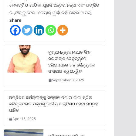
ଲୋକପ୍ରିୟ ଗାୟିକା ଯୁଗଳ ଅନ୍ତରା ନନ୍ଦୀ ଏବଂ ଅଙ୍କିତା
ନନ୍ଦୀଙ୍କୁ ନେଇ “କେୟାର୍ ୱାହାଁ ଜହାଁ ଡାବର ଆମଲା,
Share
ମୁଖ୍ୟମନ୍ତ୍ରୀ ନାୟାବ ସିଂହ
ସଇନୀଙ୍କ ନେତୃତ୍ୱରେ
ହରିୟାଣାରେ ଜନ କୈନ୍ଦ୍ରୀକ
ସଂସ୍କାର ତ୍ୱରାନ୍ୱିତ
September 3, 2025
ଅଗ୍ନିଶମ କର୍ମଚାରୀଙ୍କୁ ସମ୍ମାନ ଜଣାଇ ଟାଟା ଷ୍ଟିଲ
କଳିଙ୍ଗନଗର ପକ୍ଷରୁ ଜାତୀୟ ଅଗ୍ନିଶମ ସେବା ସପ୍ତାହ
ପାଳିତ
April 15, 2025