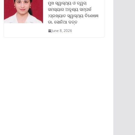
ମୁଖ ସ୍ୱାସ୍ଥ୍ୟ ଓ ତ୍ୱଚା
ସମସ୍ୟାର ଅଦୃଶ୍ୟ ସମ୍ପର୍କ
:ପ୍ରଖ୍ୟାତ ସ୍ୱାସ୍ଥ୍ୟ ବିଶେଷଜ୍ଞ
ଡା. ସୋନିଆ ଦତ୍ତ
June 8, 2026