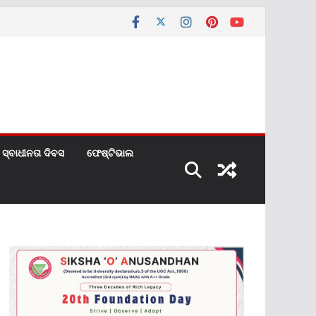
ସ୍ବାଧୀନତା ଦିବସ
ଫେଷ୍ଟିଭାଲ