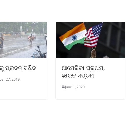
ରୁ ପ୍ରବଳ ବର୍ଷିବ
ଆମେରିକା ପ୍ରଥମ,
ଭାରତ ସପ୍ତମ
er 27, 2019
June 1, 2020