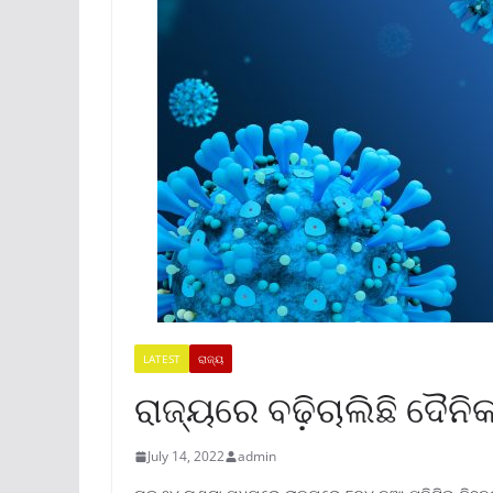
LATEST
ରାଜ୍ୟ
ରାଜ୍ୟରେ ବଢ଼ିଚାଲିଛି ଦୈ
July 14, 2022
admin