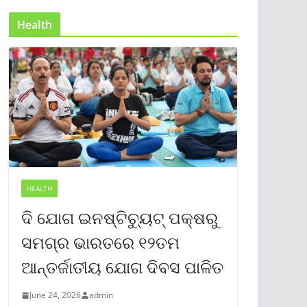
Health
HEALTH
ଦି ଯୋଗ ଇନଷ୍ଟିଚ୍ୟୁଟ୍ ପକ୍ଷରୁ
ସମଗ୍ର ଭାରତରେ ୧୨ତମ
ଆନ୍ତର୍ଜାତୀୟ ଯୋଗ ଦିବସ ପାଳିତ
June 24, 2026
admin