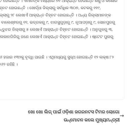
ଟ ହୋଇଛନ୍ତି । ଏମାନଙ୍କ ମଧ୍ୟରେ ୭୧ ଆକ୍ରାନ୍ତ ହେଉଛନ୍ତି ଶିଶୁ ଓ କିଶୋର
ଟ ହୋଇଛନ୍ତି । ଖୋର୍ଦ୍ଧା ଜିଲ୍ଲାରୁ ସର୍ବାଧିକ ୩୦୭, କଟକରୁ ୧୧୯,
୍ଲାରୁ ୨୮ ଲେଖାଏଁ ଆକ୍ରାନ୍ତ ଚିହ୍ନଟ ହୋଇଛନ୍ତି । ଅନ୍ୟ ଜିଲ୍ଲାମାନଙ୍କ
ାଲେଶ୍ଵରରୁ ୧୧, ଭଦ୍ରକରୁ ୯, ଝାରସୁଗୁଡ଼ାରୁ ୯, ନୂଆପଡ଼ାରୁ ୯, ସୋନପୁରରୁ
ନ୍ଦୁଝର ଜିଲ୍ଲାରୁ ୫ ଲେଖାଏଁ ଆକ୍ରାନ୍ତ ଚିହ୍ନଟ ହୋଇଛନ୍ତି । ଅନୁଗୁଳରୁ ୩,
ାଲକାନଗିରିରୁ ଜଣେ ଲେଖାଏଁ ଆକ୍ରାନ୍ତ ଚିହ୍ନଟ ହୋଇଛନ୍ତି । ଷ୍ଟେଟ ପୁଲରୁ
ହଜାର ୧୩୨କୁ ବୃଦ୍ଧି ପାଇଛି । ଏଥିମଧ୍ୟରୁ ସୁସ୍ଥ ହୋଇଛନ୍ତି ୧୨ ଲକ୍ଷ ୮୨
୬୨ ରହିଛି ।
ଖୋ ଖୋ ଲିଗ୍ ପାଇଁ ଓଡ଼ିଶା ଜଗରନଟସ ଟିମର ଲୋଗୋ
ଉନ୍ମୋଚନ କଲେ ମୁଖ୍ୟମନ୍ତ୍ରୀ