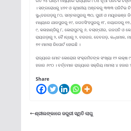
ଗତ ୨୪ ଘଣ୍ଟା ମଧ୍ୟରେ ରାଜ୍ୟରେ ୮୦୪ ନୂଆ ପଜିଟିଭ ଚିହ୍ନ
। ସଙ୍ଗରୋଧରୁ ୪୭୧ ଓ ସ୍ଥାନୀୟ ଅଞ୍ଚଳରୁ ୩୩୩ ପଜିଟିଭ ଚିହ୍ନ
ସୁନ୍ଦରଗଡ଼ରୁ ୮୦, ସମ୍ବଲପୁରରୁ ୩୦, ପୁରୀ ଓ ମୟୂରଭଞ୍ଜ ଜିଲ
ମଧ୍ୟରେ ଯାଜପୁରରୁ ୧୯, ଜଗତସିଂହପୁରରୁ ୧୮, ନୟାଗଡରୁ ୧୭, ବ
୯, କଳାହାଣ୍ଡିରୁ ୮, କୋରାପୁଟରୁ ୬, ବଲାଙ୍ଗୀର, ଗଜପତି ଓ କେ
ରାୟଗଡ଼ାରୁ ୨, ବୈ।ଦ୍ଧରୁ ୨, ବରଗଡ, ଦେବଗଡ଼, କନ୍ଧମାଳ, ମ
୭୧ ମାମଲା ରିପୋର୍ଟ ହୋଇଛି ।
ରାଜ୍ୟରେ ମୋଟ କୋରୋନା ସଂକ୍ରମିତଙ୍କ ସଂଖ୍ୟା ୧୨ ଲକ୍ଷ ୯୬ 
ହଜାର ୬୯୦ । ବର୍ତ୍ତମାନ ରାଜ୍ୟରେ ସକ୍ରିୟ ମାମଲା ୪ ହଜାର ୨
Share
ଶ୍ରୀଲଙ୍କାରେ ଜରୁରୀ ସ୍ଥିତି ଲାଗୁ