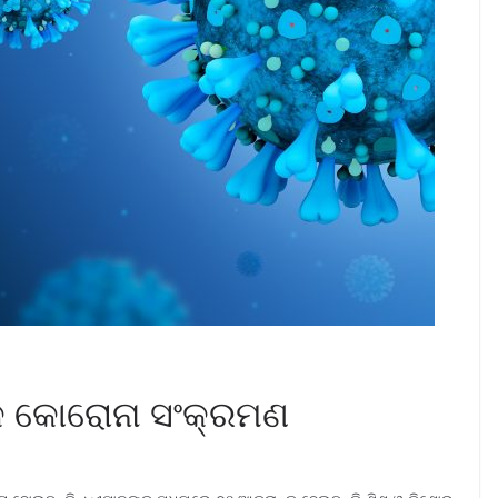
ନିକ କୋରୋନା ସଂକ୍ରମଣ