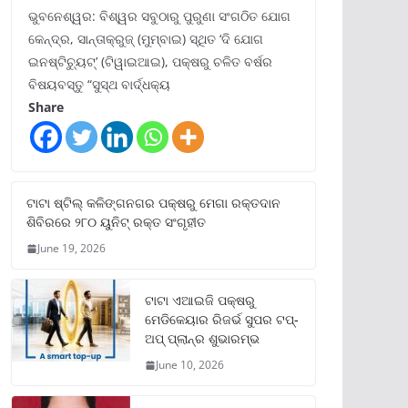
ଭୁବନେଶ୍ୱର: ବିଶ୍ୱର ସବୁଠାରୁ ପୁରୁଣା ସଂଗଠିତ ଯୋଗ
କେନ୍ଦ୍ର, ସାନ୍ତାକ୍ରୁଜ୍ (ମୁମ୍ବାଇ) ସ୍ଥିତ ‘ଦି ଯୋଗ
ଇନଷ୍ଟିଚ୍ୟୁଟ୍‌’ (ଟିୱାଇଆଇ), ପକ୍ଷରୁ ଚଳିତ ବର୍ଷର
ବିଷୟବସ୍ତୁ “ସୁସ୍ଥ ବାର୍ଦ୍ଧକ୍ୟ
Share
ଟାଟା ଷ୍ଟିଲ୍‌ କଳିଙ୍ଗନଗର ପକ୍ଷରୁ ମେଗା ରକ୍ତଦାନ
ଶିବିରରେ ୨୮୦ ୟୁନିଟ୍‌ ରକ୍ତ ସଂଗୃହୀତ
June 19, 2026
ଟାଟା ଏଆଇଜି ପକ୍ଷରୁ
ମେଡିକେୟାର ରିଜର୍ଭ ସୁପର ଟପ୍‌-
ଅପ୍ ପ୍ଲାନ୍‌ର ଶୁଭାରମ୍ଭ
June 10, 2026