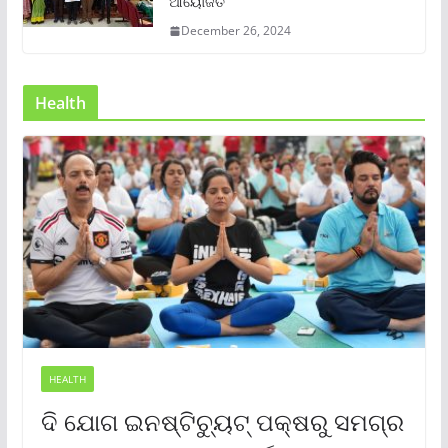
ଆୟୋଜିତ
December 26, 2024
Health
HEALTH
ଦି ଯୋଗ ଇନଷ୍ଟିଚ୍ୟୁଟ୍ ପକ୍ଷରୁ ସମଗ୍ର