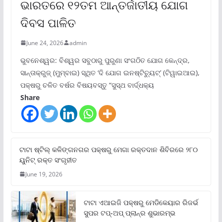
ଭାରତରେ ୧୨ତମ ଆନ୍ତର୍ଜାତୀୟ ଯୋଗ
ଦିବସ ପାଳିତ
June 24, 2026
admin
ଭୁବନେଶ୍ୱର: ବିଶ୍ୱର ସବୁଠାରୁ ପୁରୁଣା ସଂଗଠିତ ଯୋଗ କେନ୍ଦ୍ର,
ସାନ୍ତାକ୍ରୁଜ୍ (ମୁମ୍ବାଇ) ସ୍ଥିତ ‘ଦି ଯୋଗ ଇନଷ୍ଟିଚ୍ୟୁଟ୍‌’ (ଟିୱାଇଆଇ),
ପକ୍ଷରୁ ଚଳିତ ବର୍ଷର ବିଷୟବସ୍ତୁ “ସୁସ୍ଥ ବାର୍ଦ୍ଧକ୍ୟ
Share
ଟାଟା ଷ୍ଟିଲ୍‌ କଳିଙ୍ଗନଗର ପକ୍ଷରୁ ମେଗା ରକ୍ତଦାନ ଶିବିରରେ ୨୮୦
ୟୁନିଟ୍‌ ରକ୍ତ ସଂଗୃହୀତ
June 19, 2026
ଟାଟା ଏଆଇଜି ପକ୍ଷରୁ ମେଡିକେୟାର ରିଜର୍ଭ
ସୁପର ଟପ୍‌-ଅପ୍ ପ୍ଲାନ୍‌ର ଶୁଭାରମ୍ଭ