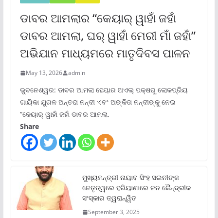
ଡାବର ଆମଲାର “କେୟାର୍ ୱାହାଁ ଜହାଁ
ଡାବର ଆମଲା, ଘର୍ ୱାହାଁ ମେରୀ ମାଁ ଜହାଁ”
ଅଭିଯାନ ମାଧ୍ୟମରେ ମାତୃଦିବସ ପାଳନ
May 13, 2026
admin
ଭୁବନେଶ୍ୱର: ଡାବର ଆମଲା ହେୟାର ଅଏଲ୍ ପକ୍ଷରୁ ଲୋକପ୍ରିୟ
ଗାୟିକା ଯୁଗଳ ଅନ୍ତରା ନନ୍ଦୀ ଏବଂ ଅଙ୍କିତା ନନ୍ଦୀଙ୍କୁ ନେଇ
“କେୟାର୍ ୱାହାଁ ଜହାଁ ଡାବର ଆମଲା,
Share
ମୁଖ୍ୟମନ୍ତ୍ରୀ ନାୟାବ ସିଂହ ସଇନୀଙ୍କ
ନେତୃତ୍ୱରେ ହରିୟାଣାରେ ଜନ କୈନ୍ଦ୍ରୀକ
ସଂସ୍କାର ତ୍ୱରାନ୍ୱିତ
September 3, 2025