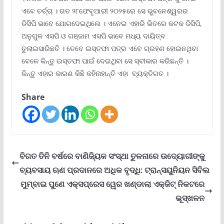
ଏବେ ଚର୍ଚ୍ଚା । ଗତ ୨୮ଫେବୃଆରୀ ୨୦୨୫ରେ ସେ ଭୁବନେଶ୍ୱରର
ଡିସିପି ଭାବେ ଯୋଗଦେଇଥିଲେ । ଏନେଇ‌ ଏହାରି ଭିତରେ କଟକ ଡିସିପି,
ଅନୁଗୁଳ ଏସପି ଓ ଗଞ୍ଜାମ ଏସପି ଭାବେ ମଧ୍ୟ ଦାୟିତ୍ବ
ତୁଲାଇସାରିଛତି । ତେବେ ଇସ୍ତଫା ପତ୍ର ଏବେ ଗ୍ରହଣ ହୋଇନଥିବା
ବେଳେ କିନ୍ତୁ ଇସ୍ତଫା ପାଇଁ ଦେଇଥିବା ସେ ସ୍ବୀକାର କରିଛନ୍ତି ।
କିନ୍ତୁ ଏହାର‌ କାରଣ କିଛି କହିନାହାନ୍ତି ଏହା ବ୍ୟକ୍ତିଗତ ।
Share
ବିଗତ ତିନି ବର୍ଷରେ ବାଣିଜ୍ୟିକ ସଂସ୍ଥା ତୁଳନାରେ ଉଦ୍ୟୋଗୀଙ୍କୁ
ବ୍ୟବସାୟ ଋଣ ପ୍ରଦାନରେ ଅଧିକ ବୃଦ୍ଧି: ଟ୍ରାନ୍ସୟୁନିୟନ ସିବିଲ
ମୁମ୍ବାଇ ପୁଣେ ଏକ୍ସପ୍ରେସ ୱେର ଖଣ୍ଡାଲା ଏକ୍ଜିଟ୍ ନିକଟରେ
ଭୂସ୍ଖଳନ