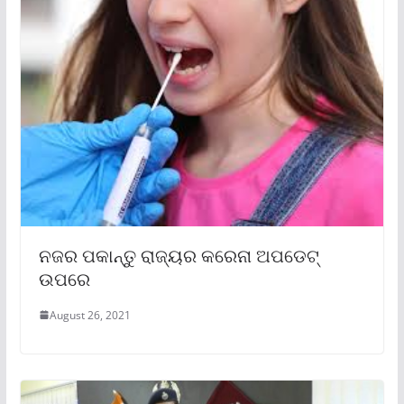
ନଜର ପକାନ୍ତୁ ରାଜ୍ୟର କରେନା ଅପଡେଟ୍
ଉପରେ
August 26, 2021