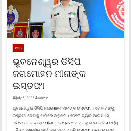
ରାଜ୍ୟ
ଭୁବନେଶ୍ୱର ଡିସିପି
ଜଗମୋହନ ମୀନାଙ୍କ
ଇସ୍ତଫା
July 6, 2026
admin
ଭୁବନେଶ୍ୱର ଡିସିପି ଜଗମୋହନ ମୀନାଙ୍କ ଇସ୍ତଫା । ସରକାରଙ୍କୁ
ଇସ୍ତଫା ନେବାକୁ ମାଗିଲେ ଅନୁମତି । ୨୦୧୩ ବ୍ୟାଚ ଆଇପିଏସ୍
ଅଫିସର ଜଗମୋହନ ମୀନାଙ୍କ ଇସ୍ତଫା ପତ୍ର କୁ ନେଇ ବଢ଼ିଲା ଚର୍ଚ୍ଚା
। ନିଜର ୧୩ବର୍ଷର କାର୍ଯ କାଳ ପରେ ଏଭଳି ଇସ୍ତଫା ପତ୍ର କୁ ନେଇ