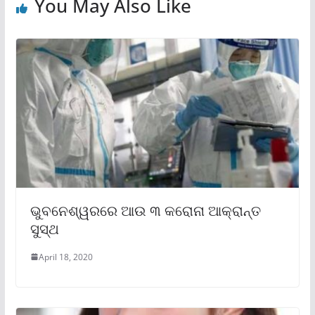
You May Also Like
ଭୁବନେଶ୍ୱରରେ ଆଉ ୩ କରୋନା ଆକ୍ରାନ୍ତ
ସୁସ୍ଥ
April 18, 2020