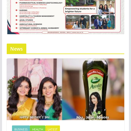
News
BUSINESS
HEALTH
LATEST