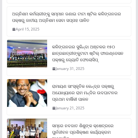
ଅଗ୍ନିଶମ କର୍ମଚାରୀଙ୍କୁ ସମ୍ମାନ ଜଣାଇ ଟାଟା ଷ୍ଟିଲ କଳିଙ୍ଗନଗର
ପକ୍ଷରୁ ଜାତୀୟ ଅଗ୍ନିଶମ ସେବା ସପ୍ତାହ ପାଳିତ
April 15, 2025
କଳିଙ୍ଗନଗର ସୁକିନ୍ଦା ଅଞ୍ଚଳର ୧୫୦
ଛାତ୍ରଛାତ୍ରୀଙ୍କୁଟାଟା ଷ୍ଟିଲ୍ ଫାଉଣ୍ଡେସନ
ପକ୍ଷରୁ ଜ୍ୟୋତି ଫେଲୋସିପ୍‌
January 31, 2025
ରାମାୟଣ ସାଂସ୍କୃତିକ କେନ୍ଦ୍ର ପକ୍ଷରୁ
ଅଯୋଧ୍ୟାରେ ରାମ ମନ୍ଦିର ଉଦଘାଟନର
ପ୍ରଥମ ବାର୍ଷିକୀ ପାଳନ
January 21, 2025
ସମ୍‌ରେ ନବଜାତ ଶିଶୁଙ୍କ କ୍ଷେତ୍ରରେ
ପୁର୍ନଜୀବନ ପ୍ରଶିକ୍ଷଣ କାର୍ଯ୍ୟକ୍ରମ