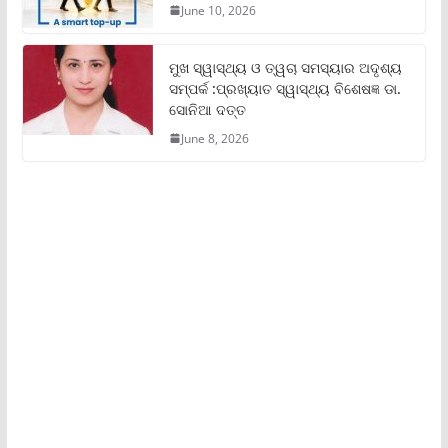
June 10, 2026
ମୁଖ ସ୍ୱାସ୍ଥ୍ୟ ଓ ତ୍ୱଚା ସମସ୍ୟାର ଅଦୃଶ୍ୟ
ସମ୍ପର୍କ :ପ୍ରଖ୍ୟାତ ସ୍ୱାସ୍ଥ୍ୟ ବିଶେଷଜ୍ଞ ଡା.
ସୋନିଆ ଦତ୍ତ
June 8, 2026