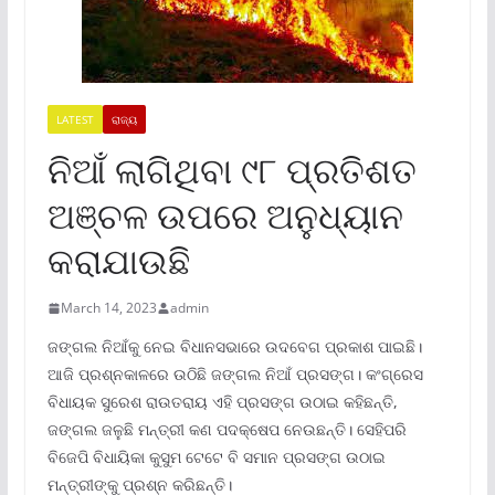
LATEST
ରାଜ୍ୟ
ନିଆଁ ଲାଗିଥିବା ୯୮ ପ୍ରତିଶତ
ଅଞ୍ଚଳ ଉପରେ ଅନୁଧ୍ୟାନ
କରାଯାଉଛି
March 14, 2023
admin
ଜଙ୍ଗଲ ନିଆଁକୁ ନେଇ ବିଧାନସଭାରେ ଉଦବେଗ ପ୍ରକାଶ ପାଇଛି।
ଆଜି ପ୍ରଶ୍ନକାଳରେ ଉଠିଛି ଜଙ୍ଗଲ ନିଆଁ ପ୍ରସଙ୍ଗ। କଂଗ୍ରେସ
ବିଧାୟକ ସୁରେଶ ରାଉତରାୟ ଏହି ପ୍ରସଙ୍ଗ ଉଠାଇ କହିଛନ୍ତି,
ଜଙ୍ଗଲ ଜଳୁଛି ମନ୍ତ୍ରୀ କଣ ପଦକ୍ଷେପ ନେଉଛନ୍ତି। ସେହିପରି
ବିଜେପି ବିଧାୟିକା କୁସୁମ ଟେଟେ ବି ସମାନ ପ୍ରସଙ୍ଗ ଉଠାଇ
ମନ୍ତ୍ରୀଙ୍କୁ ପ୍ରଶ୍ନ କରିଛନ୍ତି।