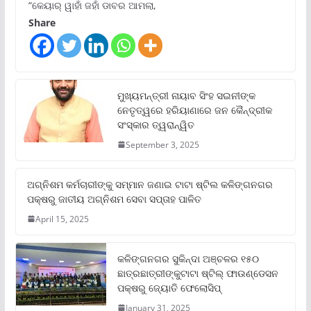
“କେୟାର୍ ୱାହାଁ ଜହାଁ ଡାବର ଆମଲା,
Share
ମୁଖ୍ୟମନ୍ତ୍ରୀ ନାୟାବ ସିଂହ ସଇନୀଙ୍କ
ନେତୃତ୍ୱରେ ହରିୟାଣାରେ ଜନ କୈନ୍ଦ୍ରୀକ
ସଂସ୍କାର ତ୍ୱରାନ୍ୱିତ
September 3, 2025
ଅଗ୍ନିଶମ କର୍ମଚାରୀଙ୍କୁ ସମ୍ମାନ ଜଣାଇ ଟାଟା ଷ୍ଟିଲ କଳିଙ୍ଗନଗର
ପକ୍ଷରୁ ଜାତୀୟ ଅଗ୍ନିଶମ ସେବା ସପ୍ତାହ ପାଳିତ
April 15, 2025
କଳିଙ୍ଗନଗର ସୁକିନ୍ଦା ଅଞ୍ଚଳର ୧୫୦
ଛାତ୍ରଛାତ୍ରୀଙ୍କୁଟାଟା ଷ୍ଟିଲ୍ ଫାଉଣ୍ଡେସନ
ପକ୍ଷରୁ ଜ୍ୟୋତି ଫେଲୋସିପ୍‌
January 31, 2025