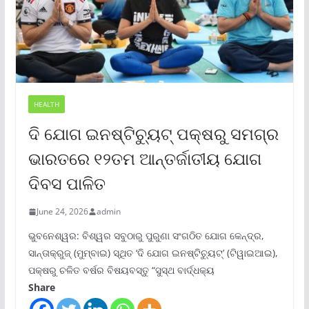
HEALTH
ଦି ଯୋଗ ଇନଷ୍ଟିଚ୍ୟୁଟ୍ ପକ୍ଷରୁ ସମଗ୍ର
ଭାରତରେ ୧୨ତମ ଆନ୍ତର୍ଜାତୀୟ ଯୋଗ
ଦିବସ ପାଳିତ
June 24, 2026
admin
ଭୁବନେଶ୍ୱର: ବିଶ୍ୱର ସବୁଠାରୁ ପୁରୁଣା ସଂଗଠିତ ଯୋଗ କେନ୍ଦ୍ର,
ସାନ୍ତାକ୍ରୁଜ୍ (ମୁମ୍ବାଇ) ସ୍ଥିତ ‘ଦି ଯୋଗ ଇନଷ୍ଟିଚ୍ୟୁଟ୍‌’ (ଟିୱାଇଆଇ),
ପକ୍ଷରୁ ଚଳିତ ବର୍ଷର ବିଷୟବସ୍ତୁ “ସୁସ୍ଥ ବାର୍ଦ୍ଧକ୍ୟ
Share