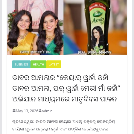
BUSINESS
HEALTH
LATEST
ଡାବର ଆମଲାର “କେୟାର୍ ୱାହାଁ ଜହାଁ
ଡାବର ଆମଲା, ଘର୍ ୱାହାଁ ମେରୀ ମାଁ ଜହାଁ”
ଅଭିଯାନ ମାଧ୍ୟମରେ ମାତୃଦିବସ ପାଳନ
May 13, 2026
admin
ଭୁବନେଶ୍ୱର: ଡାବର ଆମଲା ହେୟାର ଅଏଲ୍ ପକ୍ଷରୁ ଲୋକପ୍ରିୟ
ଗାୟିକା ଯୁଗଳ ଅନ୍ତରା ନନ୍ଦୀ ଏବଂ ଅଙ୍କିତା ନନ୍ଦୀଙ୍କୁ ନେଇ