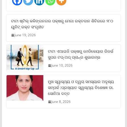
ଟାଟା ଷ୍ଟିଲ୍‌ କଳିଙ୍ଗନଗର ପକ୍ଷରୁ ମେଗା ରକ୍ତଦାନ ଶିବିରରେ ୨୮୦
ୟୁନିଟ୍‌ ରକ୍ତ ସଂଗୃହୀତ
June 19, 2026
ଟାଟା ଏଆଇଜି ପକ୍ଷରୁ ମେଡିକେୟାର ରିଜର୍ଭ
ସୁପର ଟପ୍‌-ଅପ୍ ପ୍ଲାନ୍‌ର ଶୁଭାରମ୍ଭ
June 10, 2026
ମୁଖ ସ୍ୱାସ୍ଥ୍ୟ ଓ ତ୍ୱଚା ସମସ୍ୟାର ଅଦୃଶ୍ୟ
ସମ୍ପର୍କ :ପ୍ରଖ୍ୟାତ ସ୍ୱାସ୍ଥ୍ୟ ବିଶେଷଜ୍ଞ ଡା.
ସୋନିଆ ଦତ୍ତ
June 8, 2026