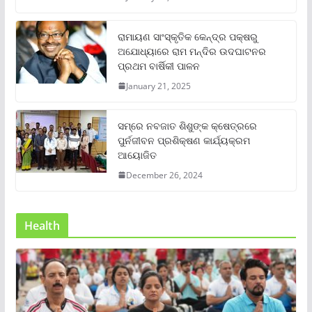
ରାମାୟଣ ସାଂସ୍କୃତିକ କେନ୍ଦ୍ର ପକ୍ଷରୁ
ଅଯୋଧ୍ୟାରେ ରାମ ମନ୍ଦିର ଉଦଘାଟନର
ପ୍ରଥମ ବାର୍ଷିକୀ ପାଳନ
January 21, 2025
ସମ୍‌ରେ ନବଜାତ ଶିଶୁଙ୍କ କ୍ଷେତ୍ରରେ
ପୁର୍ନଜୀବନ ପ୍ରଶିକ୍ଷଣ କାର୍ଯ୍ୟକ୍ରମ
ଆୟୋଜିତ
December 26, 2024
Health