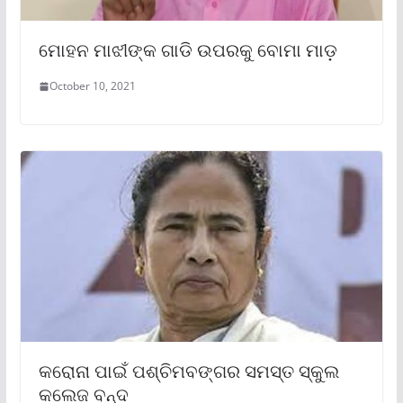
ମୋହନ ମାଝୀଙ୍କ ଗାଡି ଉପରକୁ ବୋମା ମାଡ଼
October 10, 2021
କରୋନା ପାଇଁ ପଶ୍ଚିମବଙ୍ଗର ସମସ୍ତ ସ୍କୁଲ
କଲେଜ ବନ୍ଦ