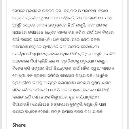
ସେପଟେ ପ୍ରଶ୍ନର ଉତ୍ତର ରଖି ଜଙ୍ଗଲ ଓ ପରିବେଶ ବିଭାଗ
ମନ୍ତ୍ରୀ ପ୍ରଦୀପ କୁମାର ଅମାତ କହିଛନ୍ତି, ସ୍ୟାଟେଲାଇଟରେ ଯାହା
ଆସୁଛି ସେଥିରେ କେବଳ ଜଙ୍ଗଲରେ ନିଆଁ ଲାଗୁନି, ବରଂ ଅନେକ
ସ୍ଥାନରେ ଚାଷୀମାନେ ଉନ୍ନତ ମାନର ଚାଷ କରିବା ପାଇଁ ଧାନ ବିଲରେ
ନିଆଁ ଲଗେଇ ଦେଉଛନ୍ତି। ଧାନ କାଟିବା ପରେ ଯେଉଁ ବଳକା
ରହିଯାଉଛି ସେଥିରେ ଚାଷୀମାନେ ନିଆଁ ଲଗେଇ ଦେଉଛନ୍ତି।
ଯେଉଁଥିପାଇଁ ସ୍ୟାଟେଲାଇଟରେ ଅଧିକ ନିଆଁ ଲାଗିଥିବା ଆସୁଛି। ଯେତିକି
ଅଞ୍ଚଳରେ ନିଆଁ ଲାଗିଛି ତାର ୯୮ ପ୍ରତିଶତକୁ ଅନୁଧ୍ୟାନ କରୁଛୁ।
ବିଶେଷ କରି ଜଙ୍ଗଲ ନିଆଁ ନିୟନ୍ତ୍ରଣ ପାଇଁ ମହିଳା ସ୍ୱୟଂ ସହାୟକ
ଗୋଷ୍ଠୀ, ବନ ସୁରକ୍ଷା ସମିତିର ସହଯୋଗ ନିଆଯାଉଛି। ଆଧୁନିକ
ପ୍ରଣାଳୀରେ ନିଆଁକୁ ଆୟତ୍ତ କରାଯାଉଛି। ଗତକାଲି ମୁଖ୍ୟ ଶାସନ
ସଚିବ ବୈଠକ କରିଛନ୍ତି। ଯେଉଁମାନେ ଜଙ୍ଗଲ ଭିତରେ ପଶି ନିଆଁ
ଲଗାଉଛନ୍ତି ସେମାନଙ୍କ ବିରୁଦ୍ଧରେ ଦୃଢ଼ କାର୍ଯ୍ୟାନୁଷ୍ଠାନ
ନିଆଯାଉଛି। ଯେଉଁମାନେ ଜଙ୍ଗଲରେ ବୁଲାବୁଲି କରୁଛନ୍ତି ଯାହା
ଉପରେ ସନ୍ଦେହ ହେଉଛି, ତାଙ୍କ ଉପରେ ନଜର ରଖା ଯାଉଛି।
Share