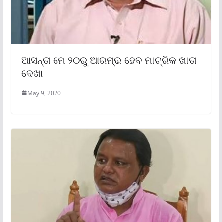
ଆସନ୍ତା ମେ ୨୦ରୁ ଆରମ୍ଭ ହେବ ମାଟ୍ରିକ ଖାତା
ଦେଖା
May 9, 2020