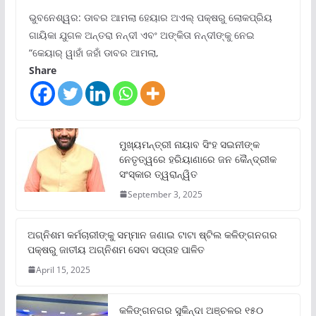
ଭୁବନେଶ୍ୱର: ଡାବର ଆମଲା ହେୟାର ଅଏଲ୍ ପକ୍ଷରୁ ଲୋକପ୍ରିୟ
ଗାୟିକା ଯୁଗଳ ଅନ୍ତରା ନନ୍ଦୀ ଏବଂ ଅଙ୍କିତା ନନ୍ଦୀଙ୍କୁ ନେଇ
“କେୟାର୍ ୱାହାଁ ଜହାଁ ଡାବର ଆମଲା,
Share
ମୁଖ୍ୟମନ୍ତ୍ରୀ ନାୟାବ ସିଂହ ସଇନୀଙ୍କ
ନେତୃତ୍ୱରେ ହରିୟାଣାରେ ଜନ କୈନ୍ଦ୍ରୀକ
ସଂସ୍କାର ତ୍ୱରାନ୍ୱିତ
September 3, 2025
ଅଗ୍ନିଶମ କର୍ମଚାରୀଙ୍କୁ ସମ୍ମାନ ଜଣାଇ ଟାଟା ଷ୍ଟିଲ କଳିଙ୍ଗନଗର
ପକ୍ଷରୁ ଜାତୀୟ ଅଗ୍ନିଶମ ସେବା ସପ୍ତାହ ପାଳିତ
April 15, 2025
କଳିଙ୍ଗନଗର ସୁକିନ୍ଦା ଅଞ୍ଚଳର ୧୫୦