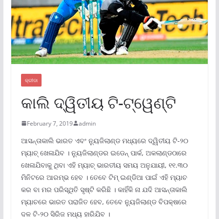
କ୍ରୀଡା
କାଲି ଦ୍ୱିତୀୟ ଟି-ଟ୍ୱେଣ୍ଟି
February 7, 2019
admin
ଆସନ୍ତାକାଲି ଭାରତ ଏବଂ ନ୍ୟୁଜିଲାଣ୍ଡ ମଧ୍ୟରେ ଦ୍ୱିତୀୟ ଟି-୨୦
ମ୍ୟାଚ୍ ଖେଳାଯିବ । ନ୍ୟୁଜିଲାଣ୍ଡର ଇଡେନ୍ ପାର୍କ, ଅକଲାଣ୍ଡଠାରେ
ଖେଳାଯିବାକୁ ଥିବା ଏହି ମ୍ୟାଚ୍ ଭାରତୀୟ ସମୟ ଅନୁଯାୟୀ, ୧୧.୩୦
ମିନିଟରେ ଆରମ୍ଭ ହେବ । ତେବେ ଟିମ୍ ଇଣ୍ଡିଆ ପାଇଁ ଏହି ମ୍ୟାଚ
କର ବା ମର ପରିସ୍ଥିତି ସୃଷ୍ଟି କରିଛି । କାହିଁକି ନା ଯଦି ଆସନ୍ତାକାଲି
ମ୍ୟାଚରେ ଭାରତ ପରାଜିତ ହେବ, ତେବେ ନ୍ୟୁଜିଲାଣ୍ଡ ବିପକ୍ଷରେ
ଦଳ ଟି-୨୦ ସିରିଜ ମଧ୍ୟ ହାରିଯିବ ।