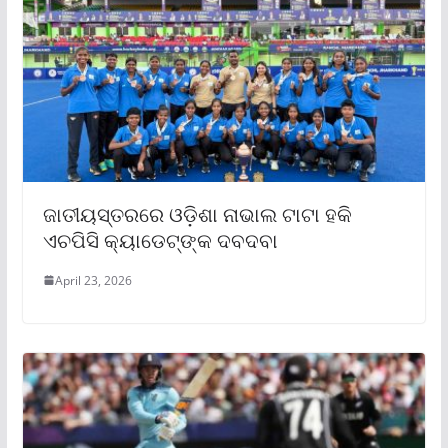
ଜାତୀୟସ୍ତରରେ ଓଡ଼ିଶା ନାଭାଲ ଟାଟା ହକି
ଏଚପିସି କ୍ୟାଡେଟ୍‌ଙ୍କ ଦବଦବା
April 23, 2026