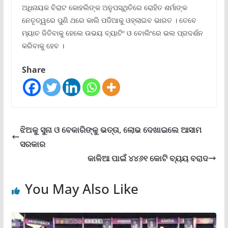
ଅଧିନାୟକ ବିରାଟ କୋହଲିଙ୍କ ଅନୁପସ୍ଥିତିରେ ରୋହିତ ଶର୍ମାଙ୍କ
ନେତୃତ୍ୱରେ ପୁଣି ଥରେ କାଲି ପଡିଆକୁ ଓହ୍ଲାଇବ ଭାରତ । ତେବେ
ମ୍ୟାଚ ଜିତିବାକୁ ହେଲେ ଉଭୟ ବ୍ୟାଟିଂ ଓ ବୋଲିଂରେ ଭଲ ପ୍ରଦର୍ଶନ
କରିବାକୁ ହେବ ।
Share
ଝିଅକୁ ସୁନା ଓ ବେକାରିଙ୍କୁ ଭତ୍ତା, ଲୋଭ ଦେଖାଇଲେ ଆସାମ
ସରକାର
କାଳିଆ ପାଇଁ ୪୪୬୧ କୋଟି ବ୍ୟୟ ବରାଦ
You May Also Like