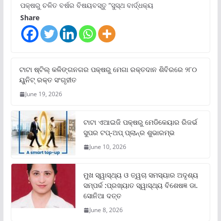
ପକ୍ଷରୁ ଚଳିତ ବର୍ଷର ବିଷୟବସ୍ତୁ “ସୁସ୍ଥ ବାର୍ଦ୍ଧକ୍ୟ
Share
ଟାଟା ଷ୍ଟିଲ୍‌ କଳିଙ୍ଗନଗର ପକ୍ଷରୁ ମେଗା ରକ୍ତଦାନ ଶିବିରରେ ୨୮୦
ୟୁନିଟ୍‌ ରକ୍ତ ସଂଗୃହୀତ
June 19, 2026
ଟାଟା ଏଆଇଜି ପକ୍ଷରୁ ମେଡିକେୟାର ରିଜର୍ଭ
ସୁପର ଟପ୍‌-ଅପ୍ ପ୍ଲାନ୍‌ର ଶୁଭାରମ୍ଭ
June 10, 2026
ମୁଖ ସ୍ୱାସ୍ଥ୍ୟ ଓ ତ୍ୱଚା ସମସ୍ୟାର ଅଦୃଶ୍ୟ
ସମ୍ପର୍କ :ପ୍ରଖ୍ୟାତ ସ୍ୱାସ୍ଥ୍ୟ ବିଶେଷଜ୍ଞ ଡା.
ସୋନିଆ ଦତ୍ତ
June 8, 2026