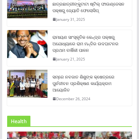
ଛାତ୍ରଛାତ୍ରୀଙ୍କୁଟାଟା ଷ୍ଟିଲ୍ ଫାଉଣ୍ଡେସନ
ପକ୍ଷରୁ ଜ୍ୟୋତି ଫେଲୋସିପ୍‌
January 31, 2025
ରାମାୟଣ ସାଂସ୍କୃତିକ କେନ୍ଦ୍ର ପକ୍ଷରୁ
ଅଯୋଧ୍ୟାରେ ରାମ ମନ୍ଦିର ଉଦଘାଟନର
ପ୍ରଥମ ବାର୍ଷିକୀ ପାଳନ
January 21, 2025
ସମ୍‌ରେ ନବଜାତ ଶିଶୁଙ୍କ କ୍ଷେତ୍ରରେ
ପୁର୍ନଜୀବନ ପ୍ରଶିକ୍ଷଣ କାର୍ଯ୍ୟକ୍ରମ
ଆୟୋଜିତ
December 26, 2024
Health