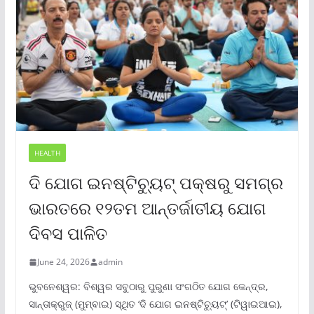
HEALTH
ଦି ଯୋଗ ଇନଷ୍ଟିଚ୍ୟୁଟ୍ ପକ୍ଷରୁ ସମଗ୍ର
ଭାରତରେ ୧୨ତମ ଆନ୍ତର୍ଜାତୀୟ ଯୋଗ
ଦିବସ ପାଳିତ
June 24, 2026
admin
ଭୁବନେଶ୍ୱର: ବିଶ୍ୱର ସବୁଠାରୁ ପୁରୁଣା ସଂଗଠିତ ଯୋଗ କେନ୍ଦ୍ର,
ସାନ୍ତାକ୍ରୁଜ୍ (ମୁମ୍ବାଇ) ସ୍ଥିତ ‘ଦି ଯୋଗ ଇନଷ୍ଟିଚ୍ୟୁଟ୍‌’ (ଟିୱାଇଆଇ),