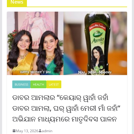
News
BUSINESS
HEALTH
LATEST
ଡାବର ଆମଲାର “କେୟାର୍ ୱାହାଁ ଜହାଁ
ଡାବର ଆମଲା, ଘର୍ ୱାହାଁ ମେରୀ ମାଁ ଜହାଁ”
ଅଭିଯାନ ମାଧ୍ୟମରେ ମାତୃଦିବସ ପାଳନ
May 13, 2026
admin