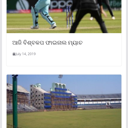
ଆଜି ବିଶ୍ବକପ ଫାଇନାଲ ମ୍ୟାଚ
July 14, 2019