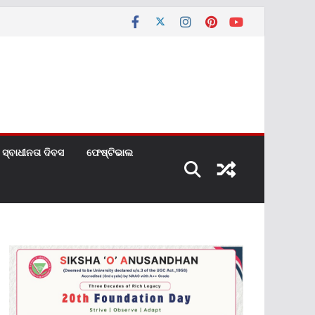
ସ୍ବାଧୀନତା ଦିବସ
ଫେଷ୍ଟିଭାଲ