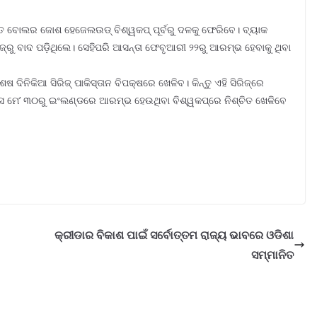
ୁତ ବୋଲର ଜୋଶ ହେଜେଲଉଡ୍ ବିଶ୍ୱକପ୍ ପୂର୍ବରୁ ଦଳକୁ ଫେରିବେ। ବ୍ୟାକ
ଜ୍ରୁ ବାଦ ପଡ଼ିଥିଲେ। ସେହିପରି ଆସନ୍ତା ଫେବୃଆରୀ ୨୨ରୁ ଆରମ୍ଭ ହେବାକୁ ଥିବା
 ଦିନିକିଆ ସିରିଜ୍ ପାକିସ୍ତାନ ବିପକ୍ଷରେ ଖେଳିବ। କିନ୍ତୁ ଏହି ସିରିଜ୍ରେ
 ସେ ମେ’ ୩୦ରୁ ଇଂଲଣ୍ଡରେ ଆରମ୍ଭ ହେଉଥିବା ବିଶ୍ୱକପ୍ରେ ନିଶ୍ଚିତ ଖେଳିବେ
କ୍ରୀଡାର ବିକାଶ ପାଇଁ ସର୍ବୋତ୍ତମ ରାଜ୍ୟ ଭାବରେ ଓଡିଶା
ସମ୍ମାନିତ