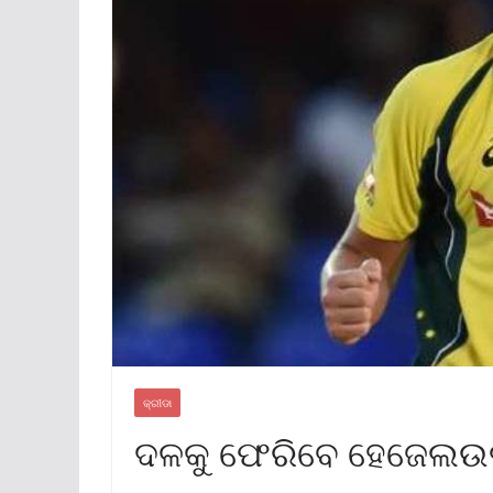
କ୍ରୀଡା
ଦଳକୁ ଫେରିବେ ହେଜେଲଉ