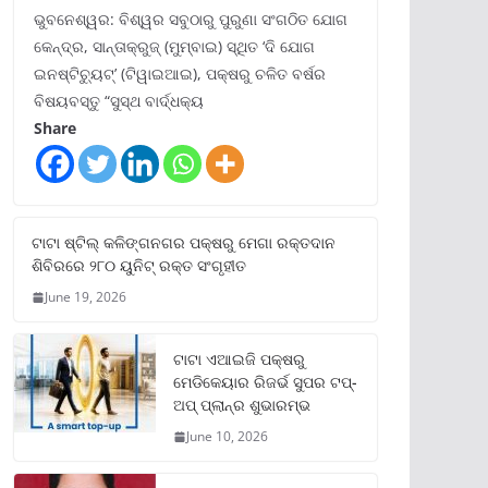
ଭୁବନେଶ୍ୱର: ବିଶ୍ୱର ସବୁଠାରୁ ପୁରୁଣା ସଂଗଠିତ ଯୋଗ
କେନ୍ଦ୍ର, ସାନ୍ତାକ୍ରୁଜ୍ (ମୁମ୍ବାଇ) ସ୍ଥିତ ‘ଦି ଯୋଗ
ଇନଷ୍ଟିଚ୍ୟୁଟ୍‌’ (ଟିୱାଇଆଇ), ପକ୍ଷରୁ ଚଳିତ ବର୍ଷର
ବିଷୟବସ୍ତୁ “ସୁସ୍ଥ ବାର୍ଦ୍ଧକ୍ୟ
Share
ଟାଟା ଷ୍ଟିଲ୍‌ କଳିଙ୍ଗନଗର ପକ୍ଷରୁ ମେଗା ରକ୍ତଦାନ
ଶିବିରରେ ୨୮୦ ୟୁନିଟ୍‌ ରକ୍ତ ସଂଗୃହୀତ
June 19, 2026
ଟାଟା ଏଆଇଜି ପକ୍ଷରୁ
ମେଡିକେୟାର ରିଜର୍ଭ ସୁପର ଟପ୍‌-
ଅପ୍ ପ୍ଲାନ୍‌ର ଶୁଭାରମ୍ଭ
June 10, 2026