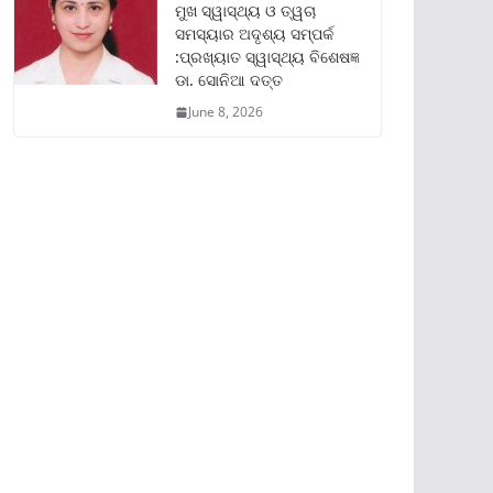
ମୁଖ ସ୍ୱାସ୍ଥ୍ୟ ଓ ତ୍ୱଚା
ସମସ୍ୟାର ଅଦୃଶ୍ୟ ସମ୍ପର୍କ
:ପ୍ରଖ୍ୟାତ ସ୍ୱାସ୍ଥ୍ୟ ବିଶେଷଜ୍ଞ
ଡା. ସୋନିଆ ଦତ୍ତ
June 8, 2026