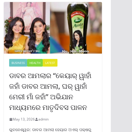
BUSINESS
HEALTH
LATEST
ଡାବର ଆମଲାର “କେୟାର୍ ୱାହାଁ
ଜହାଁ ଡାବର ଆମଲା, ଘର୍ ୱାହାଁ
ମେରୀ ମାଁ ଜହାଁ” ଅଭିଯାନ
ମାଧ୍ୟମରେ ମାତୃଦିବସ ପାଳନ
May 13, 2026
admin
ଭୁବନେଶ୍ୱର: ଡାବର ଆମଲା ହେୟାର ଅଏଲ୍ ପକ୍ଷରୁ