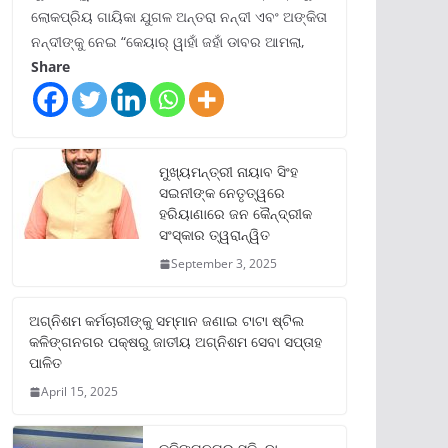
ଲୋକପ୍ରିୟ ଗାୟିକା ଯୁଗଳ ଅନ୍ତରା ନନ୍ଦୀ ଏବଂ ଅଙ୍କିତା
ନନ୍ଦୀଙ୍କୁ ନେଇ “କେୟାର୍ ୱାହାଁ ଜହାଁ ଡାବର ଆମଲା,
Share
ମୁଖ୍ୟମନ୍ତ୍ରୀ ନାୟାବ ସିଂହ
ସଇନୀଙ୍କ ନେତୃତ୍ୱରେ
ହରିୟାଣାରେ ଜନ କୈନ୍ଦ୍ରୀକ
ସଂସ୍କାର ତ୍ୱରାନ୍ୱିତ
September 3, 2025
ଅଗ୍ନିଶମ କର୍ମଚାରୀଙ୍କୁ ସମ୍ମାନ ଜଣାଇ ଟାଟା ଷ୍ଟିଲ
କଳିଙ୍ଗନଗର ପକ୍ଷରୁ ଜାତୀୟ ଅଗ୍ନିଶମ ସେବା ସପ୍ତାହ
ପାଳିତ
April 15, 2025