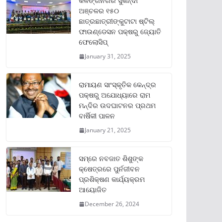
କଳିଙ୍ଗନଗର ସୁକିନ୍ଦା
ଅଞ୍ଚଳର ୧୫୦
ଛାତ୍ରଛାତ୍ରୀଙ୍କୁଟାଟା ଷ୍ଟିଲ୍
ଫାଉଣ୍ଡେସନ ପକ୍ଷରୁ ଜ୍ୟୋତି
ଫେଲୋସିପ୍‌
January 31, 2025
ରାମାୟଣ ସାଂସ୍କୃତିକ କେନ୍ଦ୍ର
ପକ୍ଷରୁ ଅଯୋଧ୍ୟାରେ ରାମ
ମନ୍ଦିର ଉଦଘାଟନର ପ୍ରଥମ
ବାର୍ଷିକୀ ପାଳନ
January 21, 2025
ସମ୍‌ରେ ନବଜାତ ଶିଶୁଙ୍କ
କ୍ଷେତ୍ରରେ ପୁର୍ନଜୀବନ
ପ୍ରଶିକ୍ଷଣ କାର୍ଯ୍ୟକ୍ରମ
ଆୟୋଜିତ
December 26, 2024