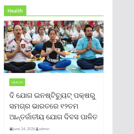
Health
HEALTH
ଦି ଯୋଗ ଇନଷ୍ଟିଚ୍ୟୁଟ୍ ପକ୍ଷରୁ
ସମଗ୍ର ଭାରତରେ ୧୨ତମ
ଆନ୍ତର୍ଜାତୀୟ ଯୋଗ ଦିବସ ପାଳିତ
June 24, 2026
admin