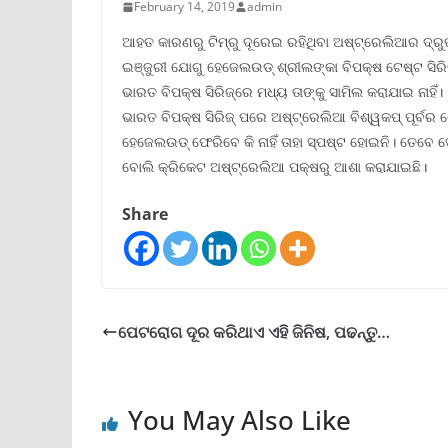
February 14, 2019
admin
ଆହତ କାରଣରୁ ଟିମ୍ରୁ ଦୂରେଇ ରହିଥିବା ଅଷ୍ଟ୍ରେଲିଆର ଦ୍ର
ଇଞ୍ଜୁରୀ ଯୋଗୁ ହେଜେଲଉଡ୍ ଶ୍ରୀଲଙ୍କା ବିପକ୍ଷ ଟେଷ୍ଟ ସିରି
ଭାରତ ବିପକ୍ଷ ସିରିଜ୍ରେ ମଧ୍ୟ ତାଙ୍କୁ ସାମିଲ କରାଯାଇ ନାହିଁ।
ଭାରତ ବିପକ୍ଷ ସିରିଜ୍ ପରେ ଅଷ୍ଟ୍ରେଲିଆ ବିଶ୍ୱକପ୍ ପୂର୍ବର ଶେଷ
ହେଜେଲଉଡ୍ ଫେରିବେ କି ନାହିଁ ତାହା ସ୍ପଷ୍ଟ ହୋଇନି। ତେବେ
ବୋଲି କ୍ରିକେଟ ଅଷ୍ଟ୍ରେଲିଆ ପକ୍ଷରୁ ଆଶା କରାଯାଇଛି।
Share
ପେଟରୋଗ ଦୂର କରିଥାଏ ଏହି ଜିନିଷ, ପଢନ୍ତୁ…
You May Also Like