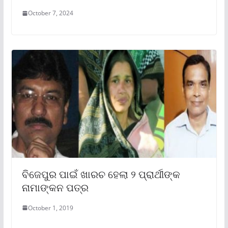
October 7, 2024
ବିଜେପୁର ପାଇଁ ଖାରଚ ହେଲା ୨ ପ୍ରାର୍ଥୀଙ୍କ
ନାମାଙ୍କନ ପତ୍ର
October 1, 2019