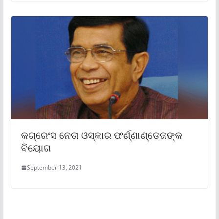
କଗ୍ରେଂସ ନେତା ଓସ୍କାର ଫର୍ଣ୍ଣାଣ୍ଡେଜଙ୍କ
ବିୟୋଗ
September 13, 2021