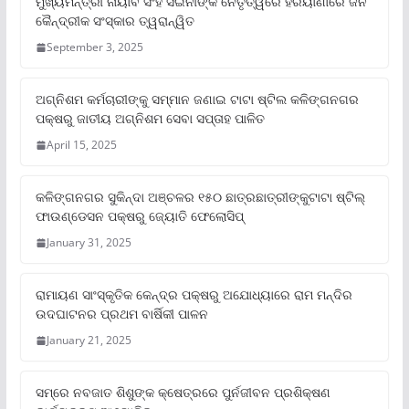
ମୁଖ୍ୟମନ୍ତ୍ରୀ ନାୟାବ ସିଂହ ସଇନୀଙ୍କ ନେତୃତ୍ୱରେ ହରିୟାଣାରେ ଜନ
କୈନ୍ଦ୍ରୀକ ସଂସ୍କାର ତ୍ୱରାନ୍ୱିତ
September 3, 2025
ଅଗ୍ନିଶମ କର୍ମଚାରୀଙ୍କୁ ସମ୍ମାନ ଜଣାଇ ଟାଟା ଷ୍ଟିଲ କଳିଙ୍ଗନଗର
ପକ୍ଷରୁ ଜାତୀୟ ଅଗ୍ନିଶମ ସେବା ସପ୍ତାହ ପାଳିତ
April 15, 2025
କଳିଙ୍ଗନଗର ସୁକିନ୍ଦା ଅଞ୍ଚଳର ୧୫୦ ଛାତ୍ରଛାତ୍ରୀଙ୍କୁଟାଟା ଷ୍ଟିଲ୍
ଫାଉଣ୍ଡେସନ ପକ୍ଷରୁ ଜ୍ୟୋତି ଫେଲୋସିପ୍‌
January 31, 2025
ରାମାୟଣ ସାଂସ୍କୃତିକ କେନ୍ଦ୍ର ପକ୍ଷରୁ ଅଯୋଧ୍ୟାରେ ରାମ ମନ୍ଦିର
ଉଦଘାଟନର ପ୍ରଥମ ବାର୍ଷିକୀ ପାଳନ
January 21, 2025
ସମ୍‌ରେ ନବଜାତ ଶିଶୁଙ୍କ କ୍ଷେତ୍ରରେ ପୁର୍ନଜୀବନ ପ୍ରଶିକ୍ଷଣ