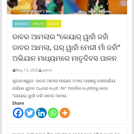
BUSINESS
HEALTH
LATEST
ଡାବର ଆମଲାର “କେୟାର୍ ୱାହାଁ ଜହାଁ
ଡାବର ଆମଲା, ଘର୍ ୱାହାଁ ମେରୀ ମାଁ ଜହାଁ”
ଅଭିଯାନ ମାଧ୍ୟମରେ ମାତୃଦିବସ ପାଳନ
May 13, 2026
admin
ଭୁବନେଶ୍ୱର: ଡାବର ଆମଲା ହେୟାର ଅଏଲ୍ ପକ୍ଷରୁ ଲୋକପ୍ରିୟ
ଗାୟିକା ଯୁଗଳ ଅନ୍ତରା ନନ୍ଦୀ ଏବଂ ଅଙ୍କିତା ନନ୍ଦୀଙ୍କୁ ନେଇ
“କେୟାର୍ ୱାହାଁ ଜହାଁ ଡାବର ଆମଲା,
Share