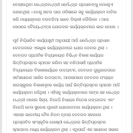
ବୋଲାଉଥିବା କେନ୍ଦ୍ରମନ୍ତ୍ରୀ ଧର୍ମେନ୍ଦ୍ର ପ୍ରଧାନଙ୍କୁ ବୋଧହୁଏ
ଜଣାନଥିଲା । ତେଣୁ ଖବର ପାଇ ଓଡିଶାରେ ସବୁ କାର୍ଯ୍ୟକ୍ରମ ବାତିଲ
କରି ମଧ୍ୟାହ୍ନରେ ତରବରିଆ ଭାବେ ଦିଲ୍ଲୀ ଦୌଡିଲେ । ଆଉ
ସେଠାରେ ବୈଜୟନ୍ତଙ୍କ ଯୋଗଦାନ କାର୍ଯ୍ୟକ୍ରମରେ ଭାଗ ନେଲେ ।
ପୂର୍ବ ନିର୍ଦ୍ଧାରିତ କାର୍ଯ୍ୟସୂଚୀ ଅନୁଯାୟୀ ଆଜି ଧର୍ମେନ୍ଦ୍ର ପ୍ରଧାନ
ଦେବଗଡରେ ଏକାଧିକ କାର୍ଯ୍ୟକ୍ରମରେ ଯୋଗ ଦେବାର ଥିଲା ।
ଦେବଗଡ ପ୍ରାଥମିକ ବିଦ୍ୟାଳୟର ବିଭିନ୍ନ ବିକାଶ କାର୍ଯ୍ୟର
ଭିତ୍ତିପ୍ରସ୍ତର ସ୍ଥାପନ କରିବା ସହ ବଣିଆସାହି ପ୍ରାଥମିକ
ବିଦ୍ୟାଳୟର ବିକାଶକାର୍ଯ୍ୟର ଉଦଘାଟନ, ଦେବଗଡ ପୁରୁଣାଗଡରେ
ସର୍ବସାଧାରଣ ପାର୍କର ଉଦଘାଟନ, ଆଡାସଠାରେ ଦେବଗଡ ପଂଚାୟତ
ହାଇସ୍କୁଲର ବିକାଶମୂଳକ କାର୍ଯ୍ୟ ପାଇଁ ଭିତ୍ତିପ୍ରସ୍ତର ସ୍ଥାପନ ଆଦି
କାର୍ଯ୍ୟକ୍ରମ ରହିଥିଲା । ଏହିସବୁ କାର୍ଯ୍ୟକ୍ରମରେ ତାଙ୍କ ସହ କେନ୍ଦ୍ର
ମନ୍ତ୍ରୀ ମନୋଜ ସିହ୍ନା, ବିଜେପି ବିଧାୟକ ନିତେଶ ଗଙ୍ଗଦେବ ଏବଂ
ବିଜେପି ନେତା ସୁରେଶ ପୂଜାରୀ ଯୋଗଦେବାର କାର୍ଯ୍ୟକ୍ରମ ଥିଲା ।
ଏହାସହ ଭାରତୀୟ ତୈଳ ନିଗମ ଦ୍ବାରା ଦେବଗଡ ସହରରେ
ପ୍ରସ୍ତାବିତ ସାଂସ୍କୃତିକ ଗୋଷ୍ଠୀ କେନ୍ଦ୍ରର ଭିତ୍ତିପ୍ରସ୍ତର
ସ୍ଥାପନର ମଧ୍ୟ କାର୍ଯ୍ୟକ୍ରମ ଥିଲା । ଏଥିପାଇଁ ଏକ ସାଧାରଣ ସଭାର