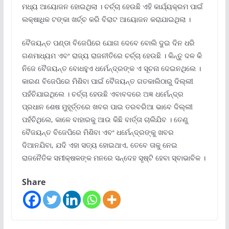
ମଧ୍ୟ ଆୟୋଜନ ହୋଇଥିଲା । ଚର୍ଚ୍ଚା ହେଉଛି ଏହି କାର୍ଯ୍ୟକ୍ରମ ପାଇଁ
ଲକ୍ଷାଧିକ ଟଙ୍କା ଖର୍ଚ୍ଚ କରି ବିରାଟ ଆୟୋଜନ କରାଯାଇଥିଲା ।
ବୈଜୟନ୍ତ ପଣ୍ଡା ବିଜେପିରେ ଯୋଗ ଦେବେ ବୋଲି ଦୁଇ ଦିନ ଧରି
ଗଣମାଧ୍ୟମ ଏବଂ ରାଜ୍ୟ ରାଜନୀତିରେ ଚର୍ଚ୍ଚା ହେଉଛି । କିନ୍ତୁ ଦଳ କି
ନିଜେ ବୈଜୟନ୍ତ ବୋଧହୁଏ ଧର୍ମେନ୍ଦ୍ରଙ୍କ ଏ ସୂଚନା ଦେଇନଥିଲେ ।
କାରଣ ବିଜେପିରେ ମିଶିବା ପାଇଁ ବୈଜୟନ୍ତ ଗତକାଲିଠାରୁ ଦିଲ୍ଲୀ
ପହଁଚିଯାଇଥିଲେ । ଚର୍ଚ୍ଚା ହେଉଛି ଏବାବଦରେ ଅଜ୍ଞ ଧର୍ମେନ୍ଦ୍ର
ପ୍ରଧାନ ଶେଷ ମୁହୂର୍ତ୍ତରେ ଖବର ପାଇ ତରବରିଆ ଭାବେ ଦିଲ୍ଲୀ
ପହଁଚିଥିଲେ, କାଳେ ବାହାରକୁ ଆଉ କିଛି ବାର୍ତ୍ତା ଚାଲିଯିବ । ତେଣୁ
ବୈଜୟନ୍ତ ବିଜେପିରେ ମିଶିବା ଏବଂ ଧର୍ମେନ୍ଦ୍ରଙ୍କୁ ଖବର
ଦିଆନଯିବା, ଯଦି ଏହା ସତ୍ୟ ହୋଇଥାଏ, ତେବେ ତାକୁ ନେଇ
ରାଜନୈତିକ ସମୀକ୍ଷକଙ୍କ ମନରେ ସନ୍ଦେହ ସୃଷ୍ଟି ହେବା ସ୍ବାଭାବିକ ।
Share