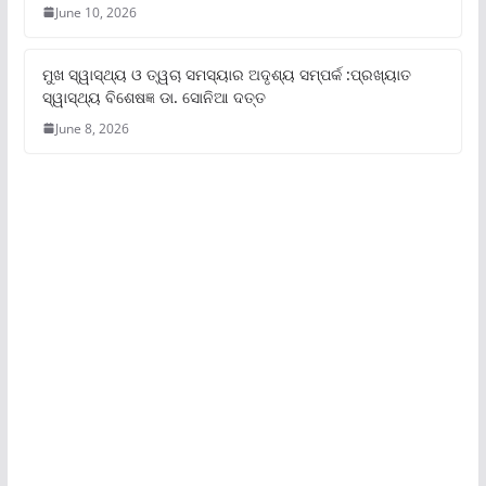
June 10, 2026
ମୁଖ ସ୍ୱାସ୍ଥ୍ୟ ଓ ତ୍ୱଚା ସମସ୍ୟାର ଅଦୃଶ୍ୟ ସମ୍ପର୍କ :ପ୍ରଖ୍ୟାତ
ସ୍ୱାସ୍ଥ୍ୟ ବିଶେଷଜ୍ଞ ଡା. ସୋନିଆ ଦତ୍ତ
June 8, 2026