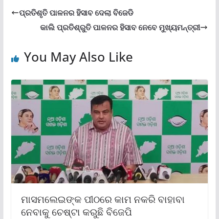
ପ୍ରତିଶୃତି ପାଳନର ହିସାବ ଦେଲା ବିଜେଡି
କାଲି ପ୍ରତିଶ୍ରୁତି ପାଳନର ହିସାବ ନେବେ ମୁଖ୍ୟମନ୍ତ୍ରୀ
You May Also Like
ମାସମଲେଇଙ୍କ ପୀଠରେ କାମ ନକରି ବାହାବା
ନେବାକୁ ଚେଷ୍ଟା କରୁଛି ବିଜେପି