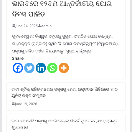
ଭାରତରେ ୧୨ତମ ଆନ୍ତର୍ଜାତୀୟ ଯୋଗ
ଦିବସ ପାଳିତ
June 24, 2026
admin
ଭୁବନେଶ୍ୱର: ବିଶ୍ୱର ସବୁଠାରୁ ପୁରୁଣା ସଂଗଠିତ ଯୋଗ କେନ୍ଦ୍ର,
ସାନ୍ତାକ୍ରୁଜ୍ (ମୁମ୍ବାଇ) ସ୍ଥିତ ‘ଦି ଯୋଗ ଇନଷ୍ଟିଚ୍ୟୁଟ୍‌’ (ଟିୱାଇଆଇ),
ପକ୍ଷରୁ ଚଳିତ ବର୍ଷର ବିଷୟବସ୍ତୁ “ସୁସ୍ଥ ବାର୍ଦ୍ଧକ୍ୟ
Share
ଟାଟା ଷ୍ଟିଲ୍‌ କଳିଙ୍ଗନଗର ପକ୍ଷରୁ ମେଗା ରକ୍ତଦାନ ଶିବିରରେ ୨୮୦
ୟୁନିଟ୍‌ ରକ୍ତ ସଂଗୃହୀତ
June 19, 2026
ଟାଟା ଏଆଇଜି ପକ୍ଷରୁ ମେଡିକେୟାର ରିଜର୍ଭ ସୁପର ଟପ୍‌-ଅପ୍ ପ୍ଲାନ୍‌ର
ଶୁଭାରମ୍ଭ