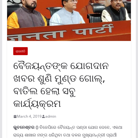
ରାଜନୀତି
ବୈଜୟନ୍ତଙ୍କ ଯୋଗଦାନ
ଖବର ଶୁଣି ମୁଣ୍ଡ ଗୋଲ୍,
ବାତିଲ ହେଲା ସବୁ
କାର୍ଯ୍ୟକ୍ରମ
March 4, 2019
admin
ଭୁବନେଶ୍ବର ()
ବିଜେପିରେ ବୈଜୟନ୍ତ ପଣ୍ଡା ଯୋଗ ଦେବେ, ଏକଥା
ରାଜ୍ୟ ଶାଖାର ମଙ୍ଗ ଧରିଥିବା ତଥା ଦଳର ମୁଖ୍ୟମନ୍ତ୍ରୀ ପ୍ରାର୍ଥୀ