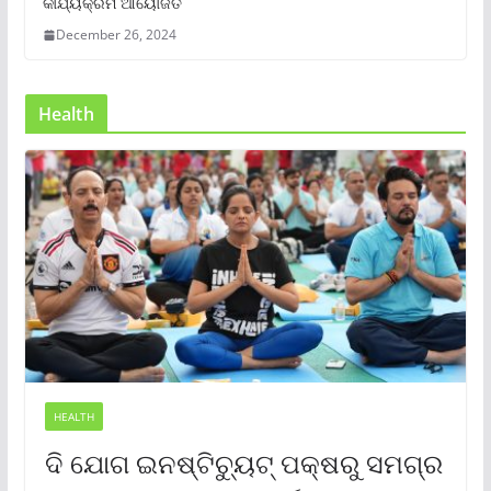
କାର୍ଯ୍ୟକ୍ରମ ଆୟୋଜିତ
December 26, 2024
Health
HEALTH
ଦି ଯୋଗ ଇନଷ୍ଟିଚ୍ୟୁଟ୍ ପକ୍ଷରୁ ସମଗ୍ର