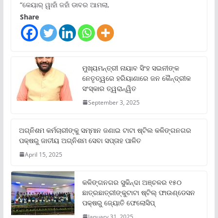
“କେୟାର୍ ୱାହାଁ ଜହାଁ ଡାବର ଆମଲା,
Share
ମୁଖ୍ୟମନ୍ତ୍ରୀ ନାୟାବ ସିଂହ ସଇନୀଙ୍କ
ନେତୃତ୍ୱରେ ହରିୟାଣାରେ ଜନ କୈନ୍ଦ୍ରୀକ
ସଂସ୍କାର ତ୍ୱରାନ୍ୱିତ
September 3, 2025
ଅଗ୍ନିଶମ କର୍ମଚାରୀଙ୍କୁ ସମ୍ମାନ ଜଣାଇ ଟାଟା ଷ୍ଟିଲ କଳିଙ୍ଗନଗର
ପକ୍ଷରୁ ଜାତୀୟ ଅଗ୍ନିଶମ ସେବା ସପ୍ତାହ ପାଳିତ
April 15, 2025
କଳିଙ୍ଗନଗର ସୁକିନ୍ଦା ଅଞ୍ଚଳର ୧୫୦
ଛାତ୍ରଛାତ୍ରୀଙ୍କୁଟାଟା ଷ୍ଟିଲ୍ ଫାଉଣ୍ଡେସନ
ପକ୍ଷରୁ ଜ୍ୟୋତି ଫେଲୋସିପ୍‌
January 31, 2025