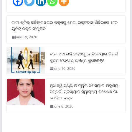
ଟାଟା ଷ୍ଟିଲ୍‌ କଳିଙ୍ଗନଗର ପକ୍ଷରୁ ମେଗା ରକ୍ତଦାନ ଶିବିରରେ ୨୮୦
ୟୁନିଟ୍‌ ରକ୍ତ ସଂଗୃହୀତ
June 19, 2026
ଟାଟା ଏଆଇଜି ପକ୍ଷରୁ ମେଡିକେୟାର ରିଜର୍ଭ
ସୁପର ଟପ୍‌-ଅପ୍ ପ୍ଲାନ୍‌ର ଶୁଭାରମ୍ଭ
June 10, 2026
ମୁଖ ସ୍ୱାସ୍ଥ୍ୟ ଓ ତ୍ୱଚା ସମସ୍ୟାର ଅଦୃଶ୍ୟ
ସମ୍ପର୍କ :ପ୍ରଖ୍ୟାତ ସ୍ୱାସ୍ଥ୍ୟ ବିଶେଷଜ୍ଞ ଡା.
ସୋନିଆ ଦତ୍ତ
June 8, 2026