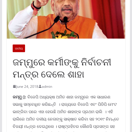
ଜାତୀୟ
ଜମ୍ମୁରେ କର୍ମୀଙ୍କୁ ନିର୍ବାଚନୀ
ମନ୍ତ୍ର ଦେଲେ ଶାହା
June 24, 2018
admin
ଜମ୍ମୁ
():
ବିଜେପି ଅଧ୍ୟକ୍ଷ ଅମିତ ଶାହା ଜମ୍ମୁରେ ଏକ ସାଧାରଣ
ସଭାକୁ ସମ୍ବୋଧିତ କରିଛନ୍ତି । ରାଜ୍ୟରେ ବିଜେପି ଏବଂ ପିଡିପି ମେଂଟ
ଭାଙ୍ଗିବା ପରେ ଏହା ହେଉଛି ଅମିତ ଶାହାଙ୍କ ପ୍ରଥମ ରାଲି । ଏହି
ରାଲିରେ ଅମିତ ଦଳୀୟ ନେତାଙ୍କୁ ସାକ୍ଷାତ କରିବା ସହ ୨୦୧୯ ନିମନ୍ତେ
ବିଜୟୀ ମନ୍ତ୍ର ଦେଇଥିଲେ । ରାଷ୍ଟ୍ରହିତର କୌଣସି ପ୍ରସଙ୍ଗ ସହ