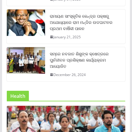
ରାମାୟଣ ସାଂସ୍କୃତିକ କେନ୍ଦ୍ର ପକ୍ଷରୁ
ଅଯୋଧ୍ୟାରେ ରାମ ମନ୍ଦିର ଉଦଘାଟନର
ପ୍ରଥମ ବାର୍ଷିକୀ ପାଳନ
January 21, 2025
ସମ୍‌ରେ ନବଜାତ ଶିଶୁଙ୍କ କ୍ଷେତ୍ରରେ
ପୁର୍ନଜୀବନ ପ୍ରଶିକ୍ଷଣ କାର୍ଯ୍ୟକ୍ରମ
ଆୟୋଜିତ
December 26, 2024
Health