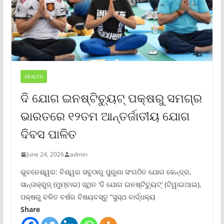
HEALTH
ଦି ଯୋଗ ଇନଷ୍ଟିଚ୍ୟୁଟ୍ ପକ୍ଷରୁ ସମଗ୍ର
ଭାରତରେ ୧୨ତମ ଆନ୍ତର୍ଜାତୀୟ ଯୋଗ
ଦିବସ ପାଳିତ
June 24, 2026
admin
ଭୁବନେଶ୍ୱର: ବିଶ୍ୱର ସବୁଠାରୁ ପୁରୁଣା ସଂଗଠିତ ଯୋଗ କେନ୍ଦ୍ର,
ସାନ୍ତାକ୍ରୁଜ୍ (ମୁମ୍ବାଇ) ସ୍ଥିତ ‘ଦି ଯୋଗ ଇନଷ୍ଟିଚ୍ୟୁଟ୍‌’ (ଟିୱାଇଆଇ),
ପକ୍ଷରୁ ଚଳିତ ବର୍ଷର ବିଷୟବସ୍ତୁ “ସୁସ୍ଥ ବାର୍ଦ୍ଧକ୍ୟ
Share