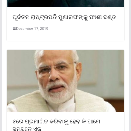
ପୂର୍ବତନ ରାଷ୍ଟ୍ରପତି ମୁଶାରଫଙ୍କୁ ଫାଶୀ ଦଣ୍ଡ
December 17, 2019
୫ରେ ପ୍ରମାଣିତ କରିବାକୁ ହେବ କି ଆମେ
ସମସ୍ତେ ଏକ