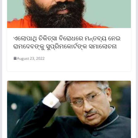
ଏଲୋପାଥି ଚିକିତ୍ସା ବିରୋଧରେ ମନ୍ତବ୍ୟ ନେଇ
ରାମଦେବଙ୍କୁ ସୁପ୍ରିମକୋର୍ଟଙ୍କ ସମାଲୋଚନା
August 23, 2022