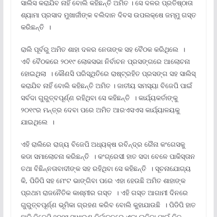
ସାଲିସ କରାଯିବ ନାହିଁ ବୋଲି କହିଛନ୍ତି ଅମିତ । ସେ ଦଳର ପ୍ରତିଷ୍ଠାତା
ଶ୍ୟାମା ପ୍ରସାଦ ମୁଖାର୍ଜୀଙ୍କ ବଲିଦାନ ଦିବସ ଉପଲକ୍ଷେ ଜମ୍ମୁ ଗସ୍ତ
କରିଛନ୍ତି ।
ରାଲି ପୂର୍ବରୁ ଅମିତ ଶାହା ଦଳର ନେତାଙ୍କ ସହ ବୈଠକ କରିଥିଲେ ।
ଏବି ବୈଠକରେ ୨୦୧୯ ଲୋକସଭା ନିର୍ବାଚନ ପ୍ରସଙ୍ଗରେ ଆଲୋଚନା
ହୋଇଥିଲା । କୌଣସି ପରିସ୍ଥିତିରେ ରାଷ୍ଟ୍ରହିତ ପ୍ରସଙ୍ଗ ସହ ସାଲିସ୍
କରାଯିବ ନାହିଁ ବୋଲି କହିଛନ୍ତି ଅମିତ । ଜାତୀୟ ସମସ୍ୟା ବିଜେପି ପାଇଁ
ସର୍ବଦା ଗୁରୁତ୍ବପୂର୍ଣ୍ଣ ରହିଥିବା ସେ କହିଛନ୍ତି । କାର୍ଯ୍ୟକର୍ତାଙ୍କୁ
୨୦୧୯ର ମନ୍ତ୍ର ଦେବା ପରେ ଅମିତ ଆରଏସଏସ କାର୍ଯ୍ୟାଳୟକୁ
ଯାଇଥିଲେ ।
ଏହି ରାଲିରେ ରାଜ୍ୟ ବିଜେପି ଅଧ୍ୟକ୍ଷ ରବିନ୍ଦ୍ର ରୈନା କଂଗେସକୁ
କଡା ସମାଲୋଚନା କରିଛନ୍ତି । କଂଗ୍ରେସୀ ହାତ ସଦା ବେଳେ ପାକିସ୍ତାନ
ତଥା ବିଛିନ୍ନତାବାଦୀଙ୍କ ସହ ରହିଥିବା ସେ କହିଛନ୍ତି । ସୂଚନାଯୋଗ୍ୟ
କି, ପିଡିପି ସହ ମେଂଟ ଭାଙ୍ଗିବା ପରେ ଏହା ହେଉଛି ଅମିତ ଶାହାଙ୍କ
ପ୍ରଥମ ରାଜନୈତିକ କାଶ୍ମୀର ଗସ୍ତ । ଏହି ଗସ୍ତ ଆଗାମୀ ଦିନରେ
ଗୁରୁତ୍ବପୂର୍ଣ୍ଣ ଭୂମିକା ଗ୍ରହଣ କରିବ ବୋଲି କୁହାଯାଉଛି । ପିଡିପି ହାତ
ଛାଡି ବିଜେପି ୨୦୧୯ ସାଧାରଣ ନିର୍ବାଚନରେ ଏକା ଲଢିବା ପାଇଁ ନିଜ