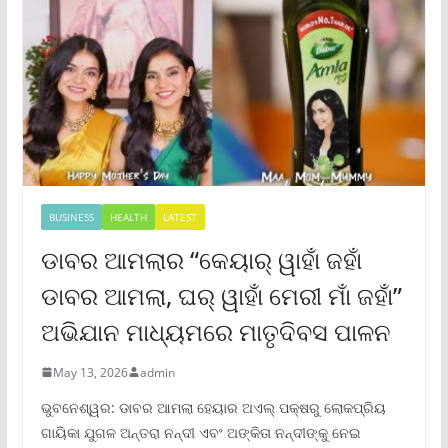
BUSINESS
HEALTH
LATEST
ଡାବର ଆମଲାର “କେୟାର୍ ୱାହାଁ ଜହାଁ
ଡାବର ଆମଲା, ଘର୍ ୱାହାଁ ମେରୀ ମାଁ ଜହାଁ”
ଅଭିଯାନ ମାଧ୍ୟମରେ ମାତୃଦିବସ ପାଳନ
May 13, 2026
admin
ଭୁବନେଶ୍ୱର: ଡାବର ଆମଲା ହେୟାର ଅଏଲ୍ ପକ୍ଷରୁ ଲୋକପ୍ରିୟ
ଗାୟିକା ଯୁଗଳ ଅନ୍ତରା ନନ୍ଦୀ ଏବଂ ଅଙ୍କିତା ନନ୍ଦୀଙ୍କୁ ନେଇ