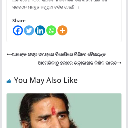
ସଙ୍ଗଠନ ମଜବୁତ କରୁଥିବା ଚର୍ଚ୍ଚା ହେଉଛି ।
Share
ଶାହାଙ୍କ ଗସ୍ତ ସମୟରେ ବିଜେପିରେ ମିଶିବେ ବୈଜୟନ୍ତ
ଆମେରିକାଠୁ ହଜାରେ ଉଡ଼ାଜାହାଜ କିଣିବ ଭାରତ
You May Also Like