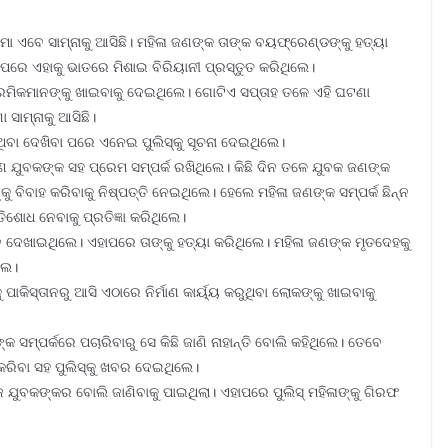
 ଏବେ ସାମ୍ନାକୁ ଆସିଛି। ମହିଳା ଜଣଙ୍କ ତାଙ୍କ ବୟଫ୍ରେଣ୍ଡଙ୍କୁ ହତ୍ୟା
ରେ ଏହାକୁ ଭାତରେ ମିଶାଇ ବିରିୟାନୀ ପ୍ରସ୍ତୁତ କରିଥିଲେ।
 ଶ୍ରମିକମାନଙ୍କୁ ଖାଇବାକୁ ଦେଇଥିଲେ। ଗୋଟିଏ ସପ୍ତାହ ତଳେ ଏହି ଘଟଣା
 ସାମ୍ନାକୁ ଆସିଛି।
ିଥିବା ଦେଖିବା ପରେ ଏନେଇ ପୁଲିସ୍କୁ ସୂଚନା ଦେଇଥିଲେ।
 ଜଣେ ଯୁବକଙ୍କ ସହ ପ୍ରେମ ସମ୍ପର୍କ ରଖିଥିଲେ। କିଛି ଦିନ ତଳେ ଯୁବକ ଜଣଙ୍କ
କୁ ବିବାହ କରିବାକୁ ନିଷ୍ପତ୍ତି ନେଇଥିଲେ। ହେଲେ ମହିଳା ଜଣଙ୍କ ସମ୍ପର୍କ ଛିନ୍ନ
ଶୋଧ ନେବାକୁ ପ୍ରତିଜ୍ଞା କରିଥିଲେ।
ନ ଦେଖାଇଥିଲେ। ଏହାପରେ ତାଙ୍କୁ ହତ୍ୟା କରିଥିଲେ। ମହିଳା ଜଣଙ୍କ ମୃତଦେହକୁ
ଲେ।
ପାକିସ୍ତାନରୁ ଆସି ଏଠାରେ ନିର୍ମାଣ କାର୍ୟ୍ୟ କରୁଥିବା ଲୋକଙ୍କୁ ଖାଇବାକୁ
ସମ୍ପର୍କରେ ପଚାରିବାରୁ ସେ କିଛି ଜାଣି ନାହାନ୍ତି ବୋଲି କହିଥିଲେ। ତେବେ
ହ କରିବା ସହ ପୁଲିସ୍କୁ ଖବର ଦେଇଥିଲେ।
ଜ ଯୁବକଙ୍କର ବୋଲି ଜାଣିବାକୁ ପାଇଥିଲା। ଏହାପରେ ପୁଲିସ୍ ମହିଳାଙ୍କୁ ଗିରଫ