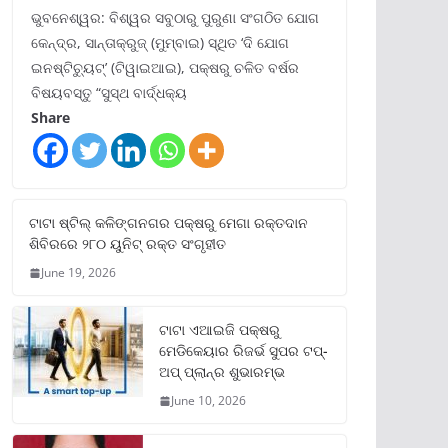
ଭୁବନେଶ୍ୱର: ବିଶ୍ୱର ସବୁଠାରୁ ପୁରୁଣା ସଂଗଠିତ ଯୋଗ
କେନ୍ଦ୍ର, ସାନ୍ତାକ୍ରୁଜ୍ (ମୁମ୍ବାଇ) ସ୍ଥିତ ‘ଦି ଯୋଗ
ଇନଷ୍ଟିଚ୍ୟୁଟ୍‌’ (ଟିୱାଇଆଇ), ପକ୍ଷରୁ ଚଳିତ ବର୍ଷର
ବିଷୟବସ୍ତୁ “ସୁସ୍ଥ ବାର୍ଦ୍ଧକ୍ୟ
Share
ଟାଟା ଷ୍ଟିଲ୍‌ କଳିଙ୍ଗନଗର ପକ୍ଷରୁ ମେଗା ରକ୍ତଦାନ
ଶିବିରରେ ୨୮୦ ୟୁନିଟ୍‌ ରକ୍ତ ସଂଗୃହୀତ
June 19, 2026
ଟାଟା ଏଆଇଜି ପକ୍ଷରୁ
ମେଡିକେୟାର ରିଜର୍ଭ ସୁପର ଟପ୍‌-
ଅପ୍ ପ୍ଲାନ୍‌ର ଶୁଭାରମ୍ଭ
June 10, 2026