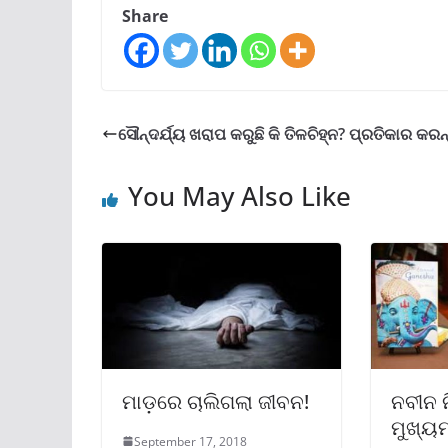
Share
ସୌନ୍ଦର୍ଯ୍ୟ ଖରାପ କରୁଛି କି ତିଳଚିହ୍ନ? ପ୍ରତିକାର କରନ୍
You May Also Like
ମାଡ଼ରେ ଚାଲିଗଲା ଜୀବନ!
ନବୀନ 
ମୁଖ୍ୟମ
September 17, 2018