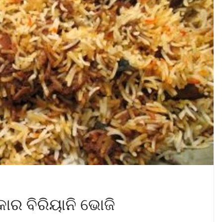
ାର ବିରିୟାନି ଭୋଜି