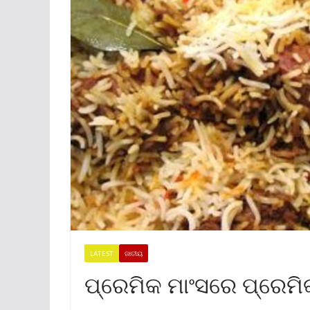
LATEST
ଜାତୀୟ
ପ୍ରେମିକ ମାଂସରେ ପ୍ରେମିକ