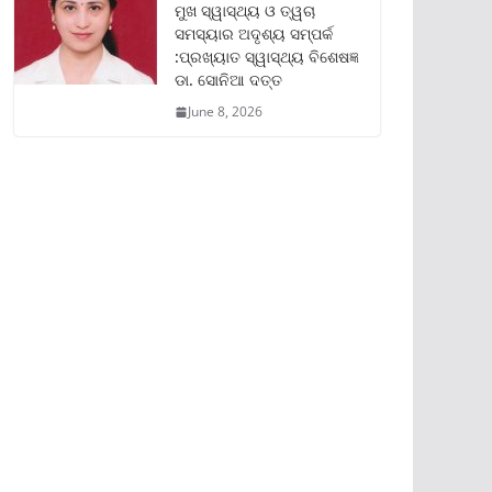
ମୁଖ ସ୍ୱାସ୍ଥ୍ୟ ଓ ତ୍ୱଚା
ସମସ୍ୟାର ଅଦୃଶ୍ୟ ସମ୍ପର୍କ
:ପ୍ରଖ୍ୟାତ ସ୍ୱାସ୍ଥ୍ୟ ବିଶେଷଜ୍ଞ
ଡା. ସୋନିଆ ଦତ୍ତ
June 8, 2026