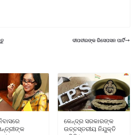
ତୁ
ଦୀପବୀରଙ୍କ ରିସେପସନ ପାର୍ଟି
ନିବାସରେ
କେନ୍ଦ୍ର ସରକାରଙ୍କ
ନ୍ତ୍ରୀଙ୍କ
ଉଚ୍ଚସ୍ତରୀୟ ନିଯୁକ୍ତି