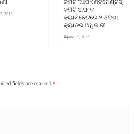
ଣୀ
କମିଟି ‘ଆପଏଣ୍ଟମେଣ୍ଟସ୍
କମିଟି ଅଫ୍ ଦ
7, 2019
କ୍ୟାବିନେଟରେ ୨ ଓଡିଶା
କ୍ୟାଡର ଅଧିକାରୀ
June 13, 2026
ired fields are marked
*