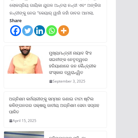
ଲୋକପ୍ରିୟ ଗାୟିକା ଯୁଗଳ ଅନ୍ତରା ନନ୍ଦୀ ଏବଂ ଅଙ୍କିତା
ନନ୍ଦୀଙ୍କୁ ନେଇ “କେୟାର୍ ୱାହାଁ ଜହାଁ ଡାବର ଆମଲା,
Share
ମୁଖ୍ୟମନ୍ତ୍ରୀ ନାୟାବ ସିଂହ
ସଇନୀଙ୍କ ନେତୃତ୍ୱରେ
ହରିୟାଣାରେ ଜନ କୈନ୍ଦ୍ରୀକ
ସଂସ୍କାର ତ୍ୱରାନ୍ୱିତ
September 3, 2025
ଅଗ୍ନିଶମ କର୍ମଚାରୀଙ୍କୁ ସମ୍ମାନ ଜଣାଇ ଟାଟା ଷ୍ଟିଲ
କଳିଙ୍ଗନଗର ପକ୍ଷରୁ ଜାତୀୟ ଅଗ୍ନିଶମ ସେବା ସପ୍ତାହ
ପାଳିତ
April 15, 2025