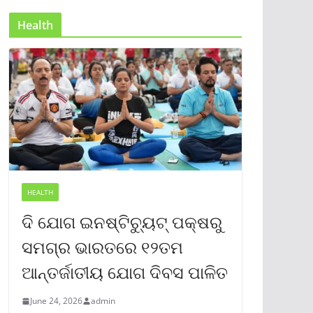
Health
HEALTH
ଦି ଯୋଗ ଇନଷ୍ଟିଚ୍ୟୁଟ୍ ପକ୍ଷରୁ
ସମଗ୍ର ଭାରତରେ ୧୨ତମ
ଆନ୍ତର୍ଜାତୀୟ ଯୋଗ ଦିବସ ପାଳିତ
June 24, 2026
admin