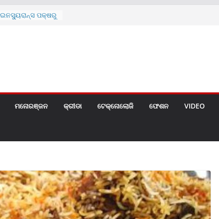
ନସ୍ୟୁରାନ୍ସ ପକ୍ଷରୁ
 ନେଇ ପ୍ରସ୍ତୁତ ନୂଆ
ନ୍ମୋଚିତ
ାରଙ୍କୁ ଚେୟାର ମାଡ଼
ରେ ସ୍କୁଲ ଛୁଟି
ୁଣୀର ମୃତ୍ୟୁ
଼ିତଙ୍କୁ ହତ୍ୟା,
ଆକ୍ରମଣର ଧମକ
ମନୋରଞ୍ଜନ
କ୍ରୀଡା
ଟେକ୍ନୋଲୋଜି
ଫେଶନ
VIDEO