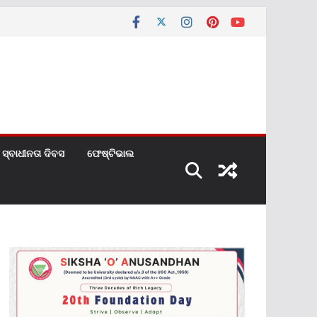
ସ୍ବାଧୀନତା ଦିବସ
ଫେଷ୍ଟିଭାଲ