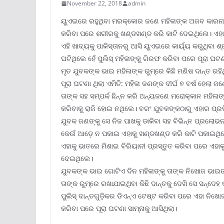
November 22, 2018
admin
ୟୁଏଇରେ ରହୁଥିବା ମରକ୍କୋର ଜଣେ ମହିଳାଙ୍କ ଅଜବ କାରନାମା
କରିବା ପରେ ଶରୀରକୁ ଖଣ୍ଡଖଣ୍ଡ କରି କାଟି ଦେଇଥିଲେ। ଏହାପ
ଏହି ଖାଦ୍ୟକୁ ପାକିସ୍ତାନରୁ ଆସି ୟୁଏଇରେ କାର୍ୟ୍ୟ କରୁଥିବା
ଘଟିଥିଲେ ହେଁ ପୁଲିସ୍ ମହିଳାଙ୍କୁ ଗିରଫ କରିବା ପରେ ପୂରା ଘଟଣା
ମୃତ ଯୁବକଙ୍କ ଭାଇ ମହିଳାଙ୍କ ରୁମ୍ରେ କିଛି ମଣିଷ ଦାନ୍ତ ରହ
ପୂରା ଘଟଣା ଥିଲା ଏମିତି: ମହିଳା ଜଣଙ୍କ ଦୀର୍ଘ ୭ ବର୍ଷ ହେଲା
ତାଙ୍କ ସହ ସମ୍ପର୍କ ଛିନ୍ନ କରି ଅନ୍ୟଜଣେ ମରୋକ୍କାନ ମହିଳାଙ୍
କରିବାକୁ ରାଜି ହୋଇ ନଥିଲେ। ବରଂ ଯୁବକଙ୍କଠାରୁ ଏହାର ପ୍ରତି
ଯୁବକ ଜଣଙ୍କୁ ସେ ନିଜ ପାଖକୁ ଡାକିବା ସହ ବିଭିନ୍ନ ପ୍ରଲୋଭ
କେଉଁ ଆଡ଼େ ନ ପକାଇ ଏହାକୁ ଖଣ୍ଡଖଣ୍ଡ କରି କାଟି ପକାଇଥି
ଏହାକୁ ଭାତରେ ମିଶାଇ ବିରିୟାନୀ ପ୍ରସ୍ତୁତ କରିବା ପରେ ଏହାକୁ 
ଦେଇଥିଲେ।
ଯୁବକଙ୍କ ଭାଇ ଗୋଟିଏ ଦିନ ମହିଳାଙ୍କୁ ତାଙ୍କ ନିଖୋଜ ଭାଇଙ୍କ 
ତାଙ୍କ ରୁମ୍ରେ ରଖାଯାଇଥିବା କିଛି ଦାନ୍ତକୁ ଦେଖି ସେ ସନ୍ଦେ
ପୁଲିସ୍ ଦାନ୍ତଗୁଡ଼ିକର ଡିଏନ୍ଏ ଟେଷ୍ଟ କରିବା ପରେ ଏହା ନିଖୋ
କରିବା ପରେ ପୂରା ଘଟଣା ସାମ୍ନାକୁ ଆସିଥିଲା।