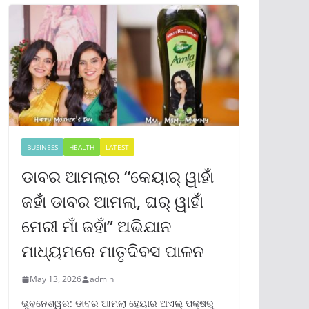
BUSINESS
HEALTH
LATEST
ଡାବର ଆମଲାର “କେୟାର୍ ୱାହାଁ
ଜହାଁ ଡାବର ଆମଲା, ଘର୍ ୱାହାଁ
ମେରୀ ମାଁ ଜହାଁ” ଅଭିଯାନ
ମାଧ୍ୟମରେ ମାତୃଦିବସ ପାଳନ
May 13, 2026
admin
ଭୁବନେଶ୍ୱର: ଡାବର ଆମଲା ହେୟାର ଅଏଲ୍ ପକ୍ଷରୁ