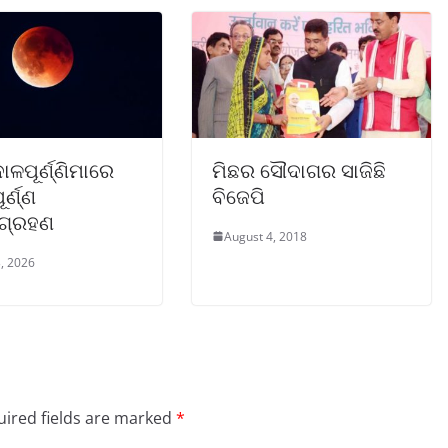
ଳପୂର୍ଣ୍ଣିମାରେ
ମିଛର ସୌଦାଗର ସାଜିଛି
ର୍ଣ୍ଣ
ବିଜେପି
ରଗ୍ରହଣ
August 4, 2018
, 2026
ired fields are marked
*