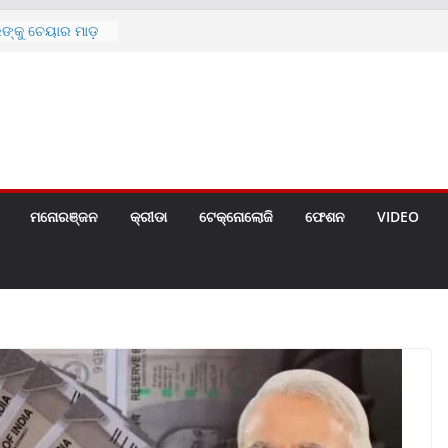
ରଙ୍କୁ ଚେୟାର ମାଡ଼
ୀ ପାଇଁ ବିଜ୍ଞପ୍ତି
 ୪ ଗେଟ୍
େଣ୍ଟ
ରେ ଘରେ ତ୍ରିରଙ୍ଗା
ମନୋରଞ୍ଜନ
କ୍ରୀଡା
ଟେକ୍ନୋଲୋଜି
ଫେଶନ
VIDEO