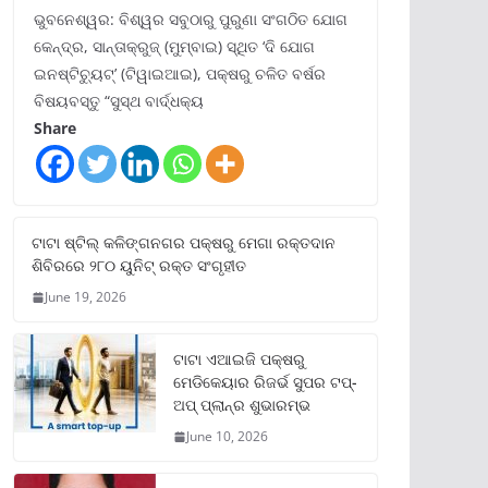
ଭୁବନେଶ୍ୱର: ବିଶ୍ୱର ସବୁଠାରୁ ପୁରୁଣା ସଂଗଠିତ ଯୋଗ
କେନ୍ଦ୍ର, ସାନ୍ତାକ୍ରୁଜ୍ (ମୁମ୍ବାଇ) ସ୍ଥିତ ‘ଦି ଯୋଗ
ଇନଷ୍ଟିଚ୍ୟୁଟ୍‌’ (ଟିୱାଇଆଇ), ପକ୍ଷରୁ ଚଳିତ ବର୍ଷର
ବିଷୟବସ୍ତୁ “ସୁସ୍ଥ ବାର୍ଦ୍ଧକ୍ୟ
Share
ଟାଟା ଷ୍ଟିଲ୍‌ କଳିଙ୍ଗନଗର ପକ୍ଷରୁ ମେଗା ରକ୍ତଦାନ
ଶିବିରରେ ୨୮୦ ୟୁନିଟ୍‌ ରକ୍ତ ସଂଗୃହୀତ
June 19, 2026
ଟାଟା ଏଆଇଜି ପକ୍ଷରୁ
ମେଡିକେୟାର ରିଜର୍ଭ ସୁପର ଟପ୍‌-
ଅପ୍ ପ୍ଲାନ୍‌ର ଶୁଭାରମ୍ଭ
June 10, 2026