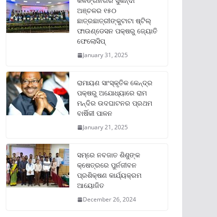
କଳିଙ୍ଗନଗର ସୁକିନ୍ଦା
ଅଞ୍ଚଳର ୧୫୦
ଛାତ୍ରଛାତ୍ରୀଙ୍କୁଟାଟା ଷ୍ଟିଲ୍
ଫାଉଣ୍ଡେସନ ପକ୍ଷରୁ ଜ୍ୟୋତି
ଫେଲୋସିପ୍‌
January 31, 2025
ରାମାୟଣ ସାଂସ୍କୃତିକ କେନ୍ଦ୍ର
ପକ୍ଷରୁ ଅଯୋଧ୍ୟାରେ ରାମ
ମନ୍ଦିର ଉଦଘାଟନର ପ୍ରଥମ
ବାର୍ଷିକୀ ପାଳନ
January 21, 2025
ସମ୍‌ରେ ନବଜାତ ଶିଶୁଙ୍କ
କ୍ଷେତ୍ରରେ ପୁର୍ନଜୀବନ
ପ୍ରଶିକ୍ଷଣ କାର୍ଯ୍ୟକ୍ରମ
ଆୟୋଜିତ
December 26, 2024