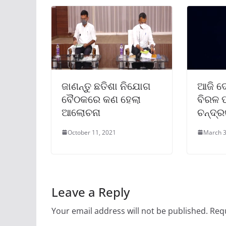
ଜାଣନ୍ତୁ ଛତିଶା ନିଯୋଗ
ଆଜି ଦୋ
ବୈଠକରେ କଣ ହେଲା
ବିରଳ ପୂ
ଆଲୋଚନା
ଚନ୍ଦ୍
October 11, 2021
March 3
Leave a Reply
Your email address will not be published.
Requ