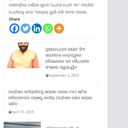
ଲୋକପ୍ରିୟ ଗାୟିକା ଯୁଗଳ ଅନ୍ତରା ନନ୍ଦୀ ଏବଂ ଅଙ୍କିତା
ନନ୍ଦୀଙ୍କୁ ନେଇ “କେୟାର୍ ୱାହାଁ ଜହାଁ ଡାବର ଆମଲା,
Share
ମୁଖ୍ୟମନ୍ତ୍ରୀ ନାୟାବ ସିଂହ
ସଇନୀଙ୍କ ନେତୃତ୍ୱରେ
ହରିୟାଣାରେ ଜନ କୈନ୍ଦ୍ରୀକ
ସଂସ୍କାର ତ୍ୱରାନ୍ୱିତ
September 3, 2025
ଅଗ୍ନିଶମ କର୍ମଚାରୀଙ୍କୁ ସମ୍ମାନ ଜଣାଇ ଟାଟା ଷ୍ଟିଲ
କଳିଙ୍ଗନଗର ପକ୍ଷରୁ ଜାତୀୟ ଅଗ୍ନିଶମ ସେବା ସପ୍ତାହ
ପାଳିତ
April 15, 2025