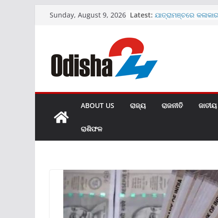
Skip
Latest:
ଯାତ୍ରାମଞ୍ଚରେ କଳାକା
Sunday, August 9, 2026
to
SBIରେ ୧୫୩୮ କ୍ଲର୍କ ପଦବ
ଜାରି
content
ଖୋଲିଲା ହୀରାକୁଦର ଆଉ
ମାଗଣା ରହିବ UPI ପେମ
ଆଜିଠୁ ରାଜ୍ୟବ୍ୟାପୀ ଘ
ଅଭିଯାନ
ABOUT US
ରାଜ୍ୟ
ରାଜନୀତି
ଜାତୀୟ
ରାଶିଫଳ