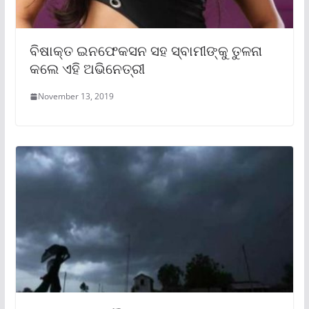
ବିଷାକ୍ତ ଇନଫେକସନ ସହ ସ୍ବାମୀଙ୍କୁ ତୁଳନା
କଲେ ଏହି ଅଭିନେତ୍ରୀ
November 13, 2019