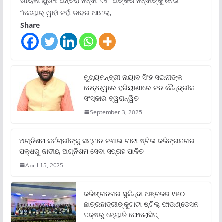
ଗାୟିକା ଯୁଗଳ ଅନ୍ତରା ନନ୍ଦୀ ଏବଂ ଅଙ୍କିତା ନନ୍ଦୀଙ୍କୁ ନେଇ
“କେୟାର୍ ୱାହାଁ ଜହାଁ ଡାବର ଆମଲା,
Share
ମୁଖ୍ୟମନ୍ତ୍ରୀ ନାୟାବ ସିଂହ ସଇନୀଙ୍କ
ନେତୃତ୍ୱରେ ହରିୟାଣାରେ ଜନ କୈନ୍ଦ୍ରୀକ
ସଂସ୍କାର ତ୍ୱରାନ୍ୱିତ
September 3, 2025
ଅଗ୍ନିଶମ କର୍ମଚାରୀଙ୍କୁ ସମ୍ମାନ ଜଣାଇ ଟାଟା ଷ୍ଟିଲ କଳିଙ୍ଗନଗର
ପକ୍ଷରୁ ଜାତୀୟ ଅଗ୍ନିଶମ ସେବା ସପ୍ତାହ ପାଳିତ
April 15, 2025
କଳିଙ୍ଗନଗର ସୁକିନ୍ଦା ଅଞ୍ଚଳର ୧୫୦
ଛାତ୍ରଛାତ୍ରୀଙ୍କୁଟାଟା ଷ୍ଟିଲ୍ ଫାଉଣ୍ଡେସନ
ପକ୍ଷରୁ ଜ୍ୟୋତି ଫେଲୋସିପ୍‌