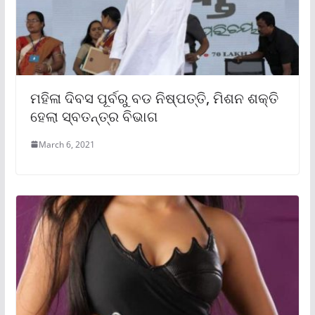
ମହିଳା ଦିବସ ପୂର୍ବରୁ ବଡ ନିଷ୍ପତ୍ତି, ମିଶନ ଶକ୍ତି
ହେଲା ସ୍ବତନ୍ତ୍ର ବିଭାଗ
March 6, 2021