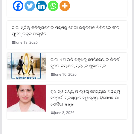
ଟାଟା ଷ୍ଟିଲ୍‌ କଳିଙ୍ଗନଗର ପକ୍ଷରୁ ମେଗା ରକ୍ତଦାନ ଶିବିରରେ ୨୮୦
ୟୁନିଟ୍‌ ରକ୍ତ ସଂଗୃହୀତ
June 19, 2026
ଟାଟା ଏଆଇଜି ପକ୍ଷରୁ ମେଡିକେୟାର ରିଜର୍ଭ
ସୁପର ଟପ୍‌-ଅପ୍ ପ୍ଲାନ୍‌ର ଶୁଭାରମ୍ଭ
June 10, 2026
ମୁଖ ସ୍ୱାସ୍ଥ୍ୟ ଓ ତ୍ୱଚା ସମସ୍ୟାର ଅଦୃଶ୍ୟ
ସମ୍ପର୍କ :ପ୍ରଖ୍ୟାତ ସ୍ୱାସ୍ଥ୍ୟ ବିଶେଷଜ୍ଞ ଡା.
ସୋନିଆ ଦତ୍ତ
June 8, 2026