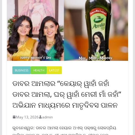
BUSINESS
HEALTH
LATEST
ଡାବର ଆମଲାର “କେୟାର୍ ୱାହାଁ ଜହାଁ
ଡାବର ଆମଲା, ଘର୍ ୱାହାଁ ମେରୀ ମାଁ ଜହାଁ”
ଅଭିଯାନ ମାଧ୍ୟମରେ ମାତୃଦିବସ ପାଳନ
May 13, 2026
admin
ଭୁବନେଶ୍ୱର: ଡାବର ଆମଲା ହେୟାର ଅଏଲ୍ ପକ୍ଷରୁ ଲୋକପ୍ରିୟ