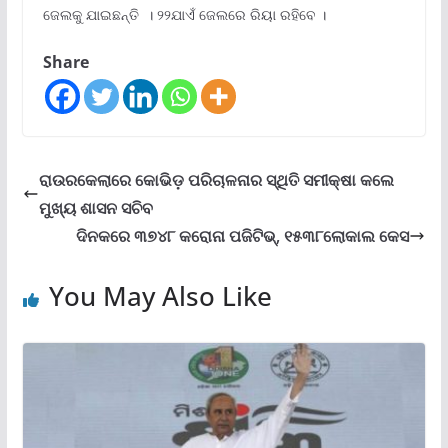
ଜେଲକୁ ଯାଇଛନ୍ତି । ୨୨ଯାଏଁ ଜେଲରେ ରିୟା ରହିବେ ।
Share
ରାଉରକେଲାରେ କୋଭିଡ଼ ପରିଚାଳନାର ସ୍ଥିତି ସମୀକ୍ଷା କଲେ
ମୁଖ୍ୟ ଶାସନ ସଚିବ
ଦିନକରେ ୩୭୪୮ କରୋନା ପଜିଟିଭ୍, ୧୫୩୮ଲୋକାଲ କେସ
You May Also Like