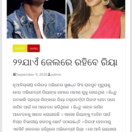
LATEST
ଜାତୀୟ
୨୨ଯାଏଁ ଜେଲରେ ରହିବେ ରିୟା
September 9, 2020
admin
ନୂଆଦିଲ୍ଲୀ() ବଲିଉଡ଼ ଅଭିନେତା ସୁଶାନ୍ତ ସିଂହ ରାଜପୁତ ମୃତ୍ୟୁକୁ
ନେଇ ଅଭିନେତ୍ରୀ ରିୟାଙ୍କ ନାମରେ ମାମଲା ରୁଜୁ ହୋଇଥିଲା । କିନ୍ତୁ
ଗତକାଲି ଡ୍ରଗ୍ସ ଲିଙ୍କରେ ରିୟା ଚକ୍ରବର୍ତ୍ତୀ ଗିରଫ ହେବା ପରେ
ଜାମିନ ପାଇଁ ସେ ଆବେଦନ କରିଥିଲେ । କିନ୍ତୁ ତାଙ୍କ ଜାମିନ
ଆବେଦନକୁ ଖାରଜ କରାଯାଇଛି । ଏହାସହ ରିୟାଙ୍କୁ ୧୪ଦିନ ପାଇଁ
ବିଚାର ବିଭାଗୀୟ ହାଜତକୁ କୋର୍ଟ ପଠାଇଛନ୍ତି । ଗିରଫ ହେବାଠାରୁ
ଏନସିବି ହାଜତରେ ରହିଥିଲେ ଅଭିନେତ୍ରୀ ରିୟା । ସେ ଆଜି ଭାୟଖଲା