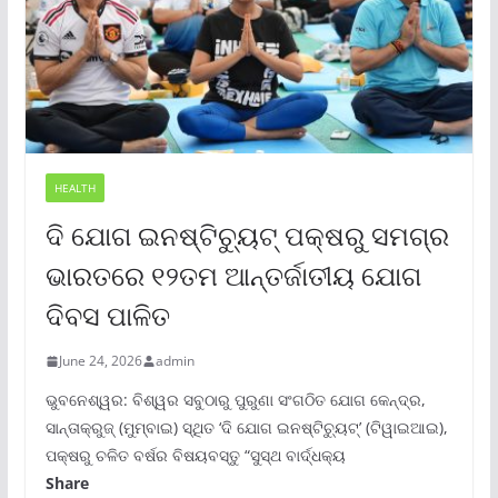
HEALTH
ଦି ଯୋଗ ଇନଷ୍ଟିଚ୍ୟୁଟ୍ ପକ୍ଷରୁ ସମଗ୍ର
ଭାରତରେ ୧୨ତମ ଆନ୍ତର୍ଜାତୀୟ ଯୋଗ
ଦିବସ ପାଳିତ
June 24, 2026
admin
ଭୁବନେଶ୍ୱର: ବିଶ୍ୱର ସବୁଠାରୁ ପୁରୁଣା ସଂଗଠିତ ଯୋଗ କେନ୍ଦ୍ର,
ସାନ୍ତାକ୍ରୁଜ୍ (ମୁମ୍ବାଇ) ସ୍ଥିତ ‘ଦି ଯୋଗ ଇନଷ୍ଟିଚ୍ୟୁଟ୍‌’ (ଟିୱାଇଆଇ),
ପକ୍ଷରୁ ଚଳିତ ବର୍ଷର ବିଷୟବସ୍ତୁ “ସୁସ୍ଥ ବାର୍ଦ୍ଧକ୍ୟ
Share