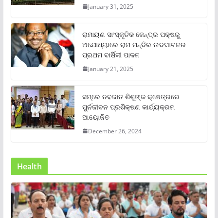
January 31, 2025
ରାମାୟଣ ସାଂସ୍କୃତିକ କେନ୍ଦ୍ର ପକ୍ଷରୁ
ଅଯୋଧ୍ୟାରେ ରାମ ମନ୍ଦିର ଉଦଘାଟନର
ପ୍ରଥମ ବାର୍ଷିକୀ ପାଳନ
January 21, 2025
ସମ୍‌ରେ ନବଜାତ ଶିଶୁଙ୍କ କ୍ଷେତ୍ରରେ
ପୁର୍ନଜୀବନ ପ୍ରଶିକ୍ଷଣ କାର୍ଯ୍ୟକ୍ରମ
ଆୟୋଜିତ
December 26, 2024
Health