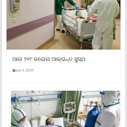
ଆଉ ୨୨୯ କରୋନା ଆକ୍ରାନ୍ତ ସୁସ୍ଥ
July 4, 2020