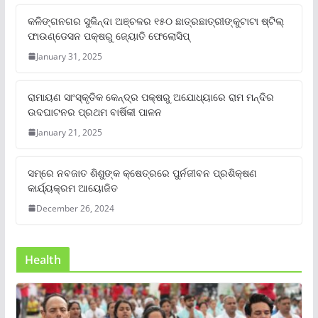
କଳିଙ୍ଗନଗର ସୁକିନ୍ଦା ଅଞ୍ଚଳର ୧୫୦ ଛାତ୍ରଛାତ୍ରୀଙ୍କୁଟାଟା ଷ୍ଟିଲ୍
ଫାଉଣ୍ଡେସନ ପକ୍ଷରୁ ଜ୍ୟୋତି ଫେଲୋସିପ୍‌
January 31, 2025
ରାମାୟଣ ସାଂସ୍କୃତିକ କେନ୍ଦ୍ର ପକ୍ଷରୁ ଅଯୋଧ୍ୟାରେ ରାମ ମନ୍ଦିର
ଉଦଘାଟନର ପ୍ରଥମ ବାର୍ଷିକୀ ପାଳନ
January 21, 2025
ସମ୍‌ରେ ନବଜାତ ଶିଶୁଙ୍କ କ୍ଷେତ୍ରରେ ପୁର୍ନଜୀବନ ପ୍ରଶିକ୍ଷଣ
କାର୍ଯ୍ୟକ୍ରମ ଆୟୋଜିତ
December 26, 2024
Health