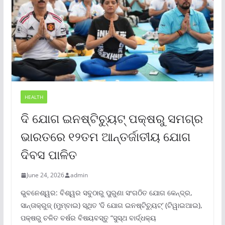
HEALTH
ଦି ଯୋଗ ଇନଷ୍ଟିଚ୍ୟୁଟ୍ ପକ୍ଷରୁ ସମଗ୍ର
ଭାରତରେ ୧୨ତମ ଆନ୍ତର୍ଜାତୀୟ ଯୋଗ
ଦିବସ ପାଳିତ
June 24, 2026
admin
ଭୁବନେଶ୍ୱର: ବିଶ୍ୱର ସବୁଠାରୁ ପୁରୁଣା ସଂଗଠିତ ଯୋଗ କେନ୍ଦ୍ର,
ସାନ୍ତାକ୍ରୁଜ୍ (ମୁମ୍ବାଇ) ସ୍ଥିତ ‘ଦି ଯୋଗ ଇନଷ୍ଟିଚ୍ୟୁଟ୍‌’ (ଟିୱାଇଆଇ),
ପକ୍ଷରୁ ଚଳିତ ବର୍ଷର ବିଷୟବସ୍ତୁ “ସୁସ୍ଥ ବାର୍ଦ୍ଧକ୍ୟ