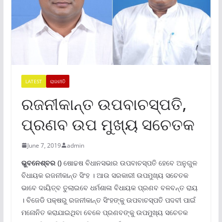
LATEST
ରାଜନୀତି
ରଜନୀକାନ୍ତ ଉପବାଚସ୍ପତି,
ପ୍ରଣବ ଉପ ମୁଖ୍ୟ ସଚେତକ
June 7, 2019
admin
ଭୁବନେଶ୍ବର ()
ଷୋଢଷ ବିଧାନସଭାର ଉପବାଚସ୍ପତି ହେବେ ଅନୁଗୁଳ
ବିଧାୟକ ରଜନୀକାନ୍ତ ସିଂହ । ଆଉ ସରକାରୀ ଉପମୁଖ୍ୟ ସଚେତକ
ଭାବେ ଦାୟିତ୍ବ ତୁଲାଇବେ ଧର୍ମଶାଳା ବିଧାୟକ ପ୍ରଣବ ବଳବନ୍ତ ରାୟ
। ବିଜେଡି ପକ୍ଷରୁ ରଜନୀକାନ୍ତ ସିଂହଙ୍କୁ ଉପବାଚସ୍ପତି ପଦବୀ ପାଇଁ
ମନୋନିତ କରାଯାଇଥିବା ବେଳେ ପ୍ରଣବଙ୍କୁ ଉପମୁଖ୍ୟ ସଚେତକ