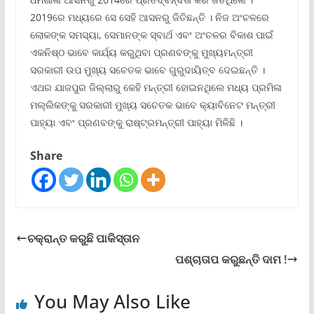
2019ରେ ମଧ୍ୟରେ ସେ ସେହି ଆସନରୁ ଜିତିଛନ୍ତି । ନିଜ ଅଂଚଳରେ
ଲୋକଙ୍କ ସମସ୍ୟା, ସେମାନଙ୍କ ସ୍ବାର୍ଥ ଏବଂ ଅଂଚଳର ବିକାଶ ପାଇଁ
ଏକନିଷ୍ଠ ଭାବେ କାର୍ଯ୍ୟ କରୁଥିବା ପ୍ରଣବଙ୍କୁ ମୁଖ୍ୟମନ୍ତ୍ରୀ
ସରକାରୀ ଉପ ମୁଖ୍ୟ ସଚେତକ ଭାବେ ଗୁରୁଦାୟିତ୍ବ ଦେଇଛନ୍ତି ।
ଏଥର ଯାଜପୁର ଜିଲ୍ଲାରୁ କେହି ମନ୍ତ୍ରୀ ହୋଇନଥିଲେ ମଧ୍ୟ ପ୍ରମିଳା
ମଲ୍ଲିକଙ୍କୁ ସରକାରୀ ମୁଖ୍ୟ ସଚେତକ ଭାବେ କ୍ୟାବିନେଟ ମନ୍ତ୍ରୀ
ପାହ୍ୟା ଏବଂ ପ୍ରଣବଙ୍କୁ ରାଷ୍ଟ୍ରମନ୍ତ୍ରୀ ପାହ୍ୟା ମିଳିଛି ।
Share
ଚକ୍ରାନ୍ତ କରୁଛି ପାକିସ୍ତାନ
ପଶ୍ଚାତାପ କରୁଛନ୍ତି ଦାମ !
You May Also Like