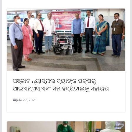
ପଞ୍ଜାବ ନ୍ୟାସ୍‌ନାଲ ବ୍ୟାଙ୍କ ପକ୍ଷରୁ
ଆଇଏମ୍‌ଏସ୍ ଏବଂ ସମ ହସ୍ପିଟାଲକୁ ସହାୟତା
July 27, 2021