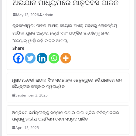
ଅଭିଯାନ ମାଧ୍ୟମରେ ମାତୃଦିବସ ପାଳନ
May 13, 2026
admin
ଭୁବନେଶ୍ୱର: ଡାବର ଆମଲା ହେୟାର ଅଏଲ୍ ପକ୍ଷରୁ ଲୋକପ୍ରିୟ
ଗାୟିକା ଯୁଗଳ ଅନ୍ତରା ନନ୍ଦୀ ଏବଂ ଅଙ୍କିତା ନନ୍ଦୀଙ୍କୁ ନେଇ
“କେୟାର୍ ୱାହାଁ ଜହାଁ ଡାବର ଆମଲା,
Share
ମୁଖ୍ୟମନ୍ତ୍ରୀ ନାୟାବ ସିଂହ ସଇନୀଙ୍କ ନେତୃତ୍ୱରେ ହରିୟାଣାରେ ଜନ
କୈନ୍ଦ୍ରୀକ ସଂସ୍କାର ତ୍ୱରାନ୍ୱିତ
September 3, 2025
ଅଗ୍ନିଶମ କର୍ମଚାରୀଙ୍କୁ ସମ୍ମାନ ଜଣାଇ ଟାଟା ଷ୍ଟିଲ କଳିଙ୍ଗନଗର
ପକ୍ଷରୁ ଜାତୀୟ ଅଗ୍ନିଶମ ସେବା ସପ୍ତାହ ପାଳିତ
April 15, 2025