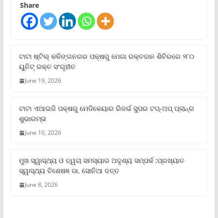
Share
ଟାଟା ଷ୍ଟିଲ୍‌ କଳିଙ୍ଗନଗର ପକ୍ଷରୁ ମେଗା ରକ୍ତଦାନ ଶିବିରରେ ୨୮୦
ୟୁନିଟ୍‌ ରକ୍ତ ସଂଗୃହୀତ
June 19, 2026
ଟାଟା ଏଆଇଜି ପକ୍ଷରୁ ମେଡିକେୟାର ରିଜର୍ଭ ସୁପର ଟପ୍‌-ଅପ୍ ପ୍ଲାନ୍‌ର
ଶୁଭାରମ୍ଭ
June 10, 2026
ମୁଖ ସ୍ୱାସ୍ଥ୍ୟ ଓ ତ୍ୱଚା ସମସ୍ୟାର ଅଦୃଶ୍ୟ ସମ୍ପର୍କ :ପ୍ରଖ୍ୟାତ
ସ୍ୱାସ୍ଥ୍ୟ ବିଶେଷଜ୍ଞ ଡା. ସୋନିଆ ଦତ୍ତ
June 8, 2026