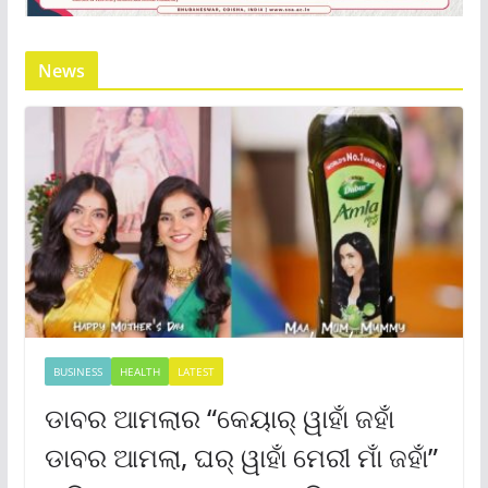
News
BUSINESS
HEALTH
LATEST
ଡାବର ଆମଲାର “କେୟାର୍ ୱାହାଁ ଜହାଁ
ଡାବର ଆମଲା, ଘର୍ ୱାହାଁ ମେରୀ ମାଁ ଜହାଁ”