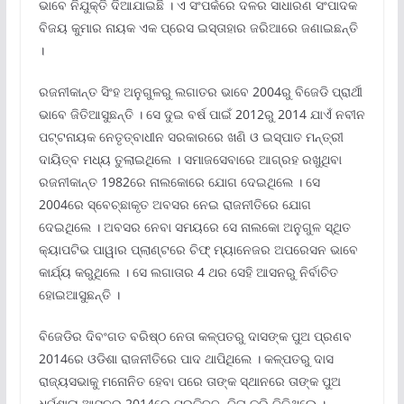
ଭାବେ ନିଯୁକ୍ତି ଦିଆଯାଇଛି । ଏ ସଂପର୍କରେ ଦଳର ସାଧାରଣ ସଂପାଦକ
ବିଜୟ କୁମାର ନାୟକ ଏକ ପ୍ରେସ ଇସ୍ତାହାର ଜରିଆରେ ଜଣାଇଛନ୍ତି
।
ରଜନୀକାନ୍ତ ସିଂହ ଅନୁଗୁଳରୁ ଲଗାତର ଭାବେ 2004ରୁ ବିଜେଡି ପ୍ରାର୍ଥୀ
ଭାବେ ଜିତିଆସୁଛନ୍ତି । ସେ ଦୁଇ ବର୍ଷ ପାଇଁ 2012ରୁ 2014 ଯାଏଁ ନବୀନ
ପଟ୍ଟନାୟକ ନେତୃତ୍ବାଧୀନ ସରକାରରେ ଖଣି ଓ ଇସ୍ପାତ ମନ୍ତ୍ରୀ
ଦାୟିତ୍ବ ମଧ୍ୟ ତୁଲାଇଥିଲେ । ସମାଜସେବାରେ ଆଗ୍ରହ ରଖୁଥିବା
ରଜନୀକାନ୍ତ 1982ରେ ନାଲକୋରେ ଯୋଗ ଦେଇଥିଲେ । ସେ
2004ରେ ସ୍ବେଚ୍ଛାକୃତ ଅବସର ନେଇ ରାଜନୀତିରେ ଯୋଗ
ଦେଇଥିଲେ । ଅବସର ନେବା ସମୟରେ ସେ ନାଲକୋ ଅନୁଗୁଳ ସ୍ଥିତ
କ୍ୟାପଟିଭ ପାୱାର ପ୍ଲାଣ୍ଟରେ ଚିଫ୍ ମ୍ୟାନେଜର ଅପରେସନ ଭାବେ
କାର୍ଯ୍ୟ କରୁଥିଲେ । ସେ ଲଗାତାର 4 ଥର ସେହି ଆସନରୁ ନିର୍ବାଚିତ
ହୋଇଆସୁଛନ୍ତି ।
ବିଜେଡିର ଦିବଂଗତ ବରିଷ୍ଠ ନେତା କଳ୍ପତରୁ ଦାସଙ୍କ ପୁଅ ପ୍ରଣବ
2014ରେ ଓଡିଶା ରାଜନୀତିରେ ପାଦ ଥାପିଥିଲେ । କଳ୍ପତରୁ ଦାସ
ରାଜ୍ୟସଭାକୁ ମନୋନିତ ହେବା ପରେ ତାଙ୍କ ସ୍ଥାନରେ ତାଙ୍କ ପୁଅ
ଧର୍ମଶାଳା ଆସନରୁ 2014ରେ ପ୍ରତିଦ୍ବନ୍ଦିତା କରି ଜିତିଥିଲେ ।