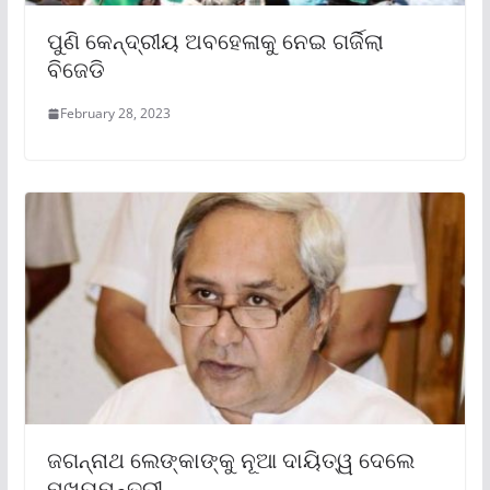
ପୁଣି କେନ୍ଦ୍ରୀୟ ଅବହେଳାକୁ ନେଇ ଗର୍ଜିଲା
ବିଜେଡି
February 28, 2023
ଜଗନ୍ନାଥ ଲେଙ୍କାଙ୍କୁ ନୂଆ ଦାୟିତ୍ୱ ଦେଲେ
ମୁଖ୍ୟମନ୍ତ୍ରୀ