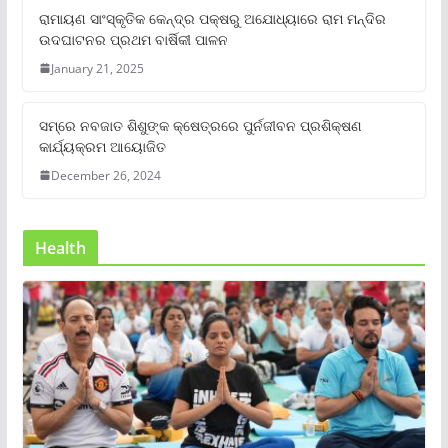
ରାମାୟଣ ସାଂସ୍କୃତିକ କେନ୍ଦ୍ର ପକ୍ଷରୁ ଅଯୋଧ୍ୟାରେ ରାମ ମନ୍ଦିର
ଉଦଘାଟନର ପ୍ରଥମ ବାର୍ଷିକୀ ପାଳନ
January 21, 2025
ସମ୍‌ରେ ନବଜାତ ଶିଶୁଙ୍କ କ୍ଷେତ୍ରରେ ପୁର୍ନଜୀବନ ପ୍ରଶିକ୍ଷଣ
କାର୍ଯ୍ୟକ୍ରମ ଆୟୋଜିତ
December 26, 2024
Health