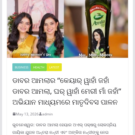
BUSINESS
HEALTH
LATEST
ଡାବର ଆମଲାର “କେୟାର୍ ୱାହାଁ ଜହାଁ
ଡାବର ଆମଲା, ଘର୍ ୱାହାଁ ମେରୀ ମାଁ ଜହାଁ”
ଅଭିଯାନ ମାଧ୍ୟମରେ ମାତୃଦିବସ ପାଳନ
May 13, 2026
admin
ଭୁବନେଶ୍ୱର: ଡାବର ଆମଲା ହେୟାର ଅଏଲ୍ ପକ୍ଷରୁ ଲୋକପ୍ରିୟ
ଗାୟିକା ଯୁଗଳ ଅନ୍ତରା ନନ୍ଦୀ ଏବଂ ଅଙ୍କିତା ନନ୍ଦୀଙ୍କୁ ନେଇ