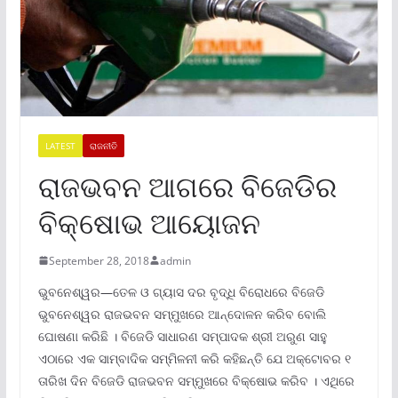
LATEST
ରାଜନୀତି
ରାଜଭବନ ଆଗରେ ବିଜେଡିର
ବିକ୍ଷୋଭ ଆୟୋଜନ
September 28, 2018
admin
ଭୁବନେଶ୍ୱର—ତେଳ ଓ ଗ୍ୟାସ ଦର ବୃଦ୍ଧି ବିରୋଧରେ ବିଜେଡି
ଭୁବନେଶ୍ୱର ରାଜଭବନ ସମ୍ମୁଖରେ ଆନ୍ଦୋଳନ କରିବ ବୋଲି
ଘୋଷଣା କରିଛି । ବିଜେଡି ସାଧାରଣ ସମ୍ପାଦକ ଶ୍ରୀ ଅରୁଣ ସାହୁ
ଏଠାରେ ଏକ ସାମ୍ବାଦିକ ସମ୍ମିଳନୀ କରି କହିଛନ୍ତି ଯେ ଅକ୍ଟୋବର ୧
ତାରିଖ ଦିନ ବିଜେଡି ରାଜଭବନ ସମ୍ମୁଖରେ ବିକ୍ଷୋଭ କରିବ । ଏଥିରେ