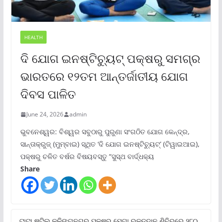
HEALTH
ଦି ଯୋଗ ଇନଷ୍ଟିଚ୍ୟୁଟ୍ ପକ୍ଷରୁ ସମଗ୍ର
ଭାରତରେ ୧୨ତମ ଆନ୍ତର୍ଜାତୀୟ ଯୋଗ
ଦିବସ ପାଳିତ
June 24, 2026
admin
ଭୁବନେଶ୍ୱର: ବିଶ୍ୱର ସବୁଠାରୁ ପୁରୁଣା ସଂଗଠିତ ଯୋଗ କେନ୍ଦ୍ର,
ସାନ୍ତାକ୍ରୁଜ୍ (ମୁମ୍ବାଇ) ସ୍ଥିତ ‘ଦି ଯୋଗ ଇନଷ୍ଟିଚ୍ୟୁଟ୍‌’ (ଟିୱାଇଆଇ),
ପକ୍ଷରୁ ଚଳିତ ବର୍ଷର ବିଷୟବସ୍ତୁ “ସୁସ୍ଥ ବାର୍ଦ୍ଧକ୍ୟ
Share
ଟାଟା ଷ୍ଟିଲ୍‌ କଳିଙ୍ଗନଗର ପକ୍ଷରୁ ମେଗା ରକ୍ତଦାନ ଶିବିରରେ ୨୮୦