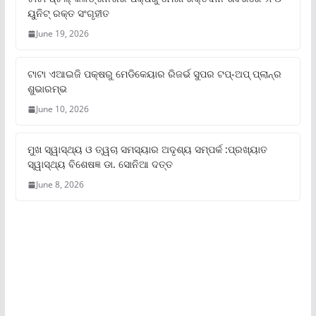
ୟୁନିଟ୍‌ ରକ୍ତ ସଂଗୃହୀତ
June 19, 2026
ଟାଟା ଏଆଇଜି ପକ୍ଷରୁ ମେଡିକେୟାର ରିଜର୍ଭ ସୁପର ଟପ୍‌-ଅପ୍ ପ୍ଲାନ୍‌ର
ଶୁଭାରମ୍ଭ
June 10, 2026
ମୁଖ ସ୍ୱାସ୍ଥ୍ୟ ଓ ତ୍ୱଚା ସମସ୍ୟାର ଅଦୃଶ୍ୟ ସମ୍ପର୍କ :ପ୍ରଖ୍ୟାତ
ସ୍ୱାସ୍ଥ୍ୟ ବିଶେଷଜ୍ଞ ଡା. ସୋନିଆ ଦତ୍ତ
June 8, 2026