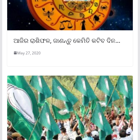
ଆଜିର ରାଶିଫଳ, ଜାଣନ୍ତୁ କେମିତି କଟିବ ଦିନ…
May 27, 2020