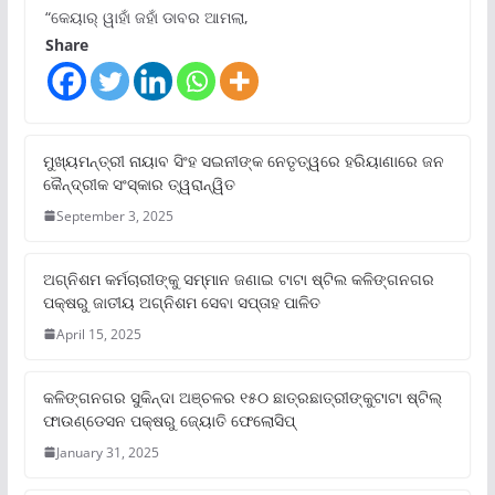
“କେୟାର୍ ୱାହାଁ ଜହାଁ ଡାବର ଆମଲା,
Share
ମୁଖ୍ୟମନ୍ତ୍ରୀ ନାୟାବ ସିଂହ ସଇନୀଙ୍କ ନେତୃତ୍ୱରେ ହରିୟାଣାରେ ଜନ
କୈନ୍ଦ୍ରୀକ ସଂସ୍କାର ତ୍ୱରାନ୍ୱିତ
September 3, 2025
ଅଗ୍ନିଶମ କର୍ମଚାରୀଙ୍କୁ ସମ୍ମାନ ଜଣାଇ ଟାଟା ଷ୍ଟିଲ କଳିଙ୍ଗନଗର
ପକ୍ଷରୁ ଜାତୀୟ ଅଗ୍ନିଶମ ସେବା ସପ୍ତାହ ପାଳିତ
April 15, 2025
କଳିଙ୍ଗନଗର ସୁକିନ୍ଦା ଅଞ୍ଚଳର ୧୫୦ ଛାତ୍ରଛାତ୍ରୀଙ୍କୁଟାଟା ଷ୍ଟିଲ୍
ଫାଉଣ୍ଡେସନ ପକ୍ଷରୁ ଜ୍ୟୋତି ଫେଲୋସିପ୍‌
January 31, 2025